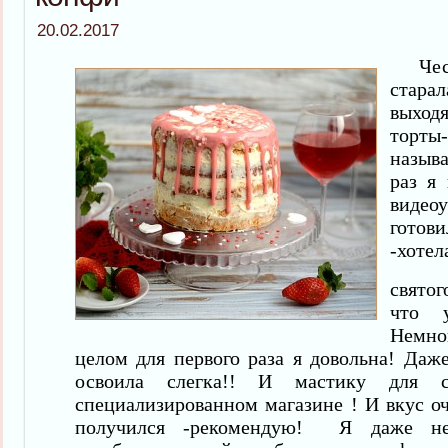
20.02.2017
Честн
стара
вы
торт
называ
раз я
виде
готов
-хотел
свято
что у
Немно
целом для первого раза я довольна! Даж
освоила слегка!! И мастику для с
специализированном магазине ! И вкус о
получился -рекомендую! Я даже не