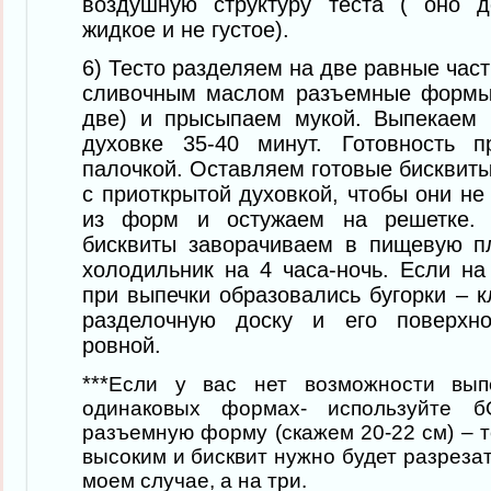
воздушную структуру теста ( оно 
жидкое и не густое).
6) Тесто разделяем на две равные час
сливочным маслом разъемные формы
две) и прысыпаем мукой. Выпекаем 
духовке 35-40 минут. Готовность 
палочкой. Оставляем готовые бисквиты
с приоткрытой духовкой, чтобы они не
из форм и остужаем на решетке. 
бисквиты заворачиваем в пищевую п
холодильник на 4 часа-ночь. Если на
при выпечки образовались бугорки – 
разделочную доску и его поверхно
ровной.
***
Е
сли у вас нет возможности
вып
одинаковых формах
- используйте б
разъемную форму (скажем 20-22 см) – т
высоким
и бисквит нужно будет разрезать
моем случае, а на три.