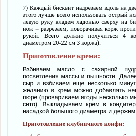
7) Каждый бисквит надрезаем вдоль на дв
этого лучше всего использовать острый 
левую руку кладем ладонью сверху на би
нож – разрезаем, поворачивая корж проти
рукой. Всего должно получиться 4 к
диаметром 20-22 см 3 коржа).
Приготовление крема:
Взбива
ем
масло с сахарной пуд
посветления
массы
и пышности. Дале
сыр и взбиваем еще несколько мину
желанию в крем можно добавлять
не
пюре
(провари
ваем
ягоды несколько ми
сито).
Выкладываем крем в кондитер
насадкой большого диаметра и держим
Приготовление клубничного конфи: