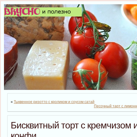
«
Тыквенное ризотто с кроликом и соусом сатай
Песочный тарт с лимонн
Бисквитный торт с кремчизом 
конфи