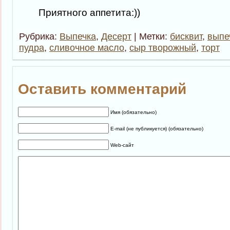
Приятного аппетита:))
Рубрика:
Выпечка
,
Десерт
| Метки:
бисквит
,
выпе
пудра
,
сливочное масло
,
сыр творожный
,
торт
Оставить комментарий
Имя (обязательно)
E-mail (не публикуется) (обязательно)
Web-сайт