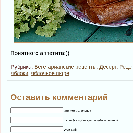
Приятного аппетита:))
Рубрика:
Вегетарианские рецепты
,
Десерт
,
Реце
яблоки
,
яблочное пюре
Оставить комментарий
Имя (обязательно)
E-mail (не публикуется) (обязательно)
Web-сайт