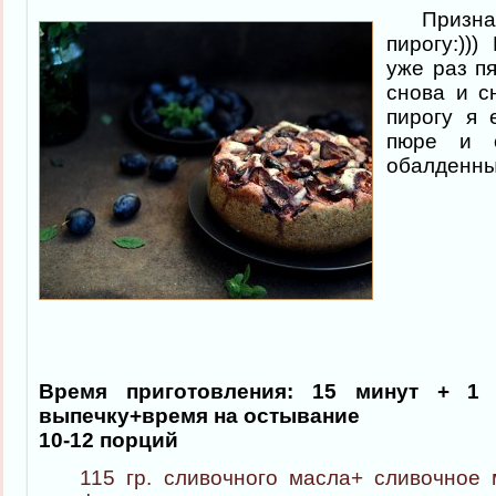
Признаюс
пирогу:)))
уже раз пя
снова и с
пирогу я 
пюре и 
обалденны
Время приготовления:
15 минут + 1 
выпечку+время на остывание
10-12 порций
115 гр. сливочного масла+ сливочное