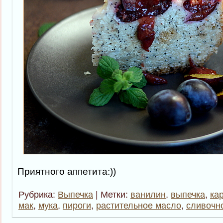
Приятного аппетита:))
Рубрика:
Выпечка
| Метки:
ванилин
,
выпечка
,
ка
мак
,
мука
,
пироги
,
растительное масло
,
сливочн