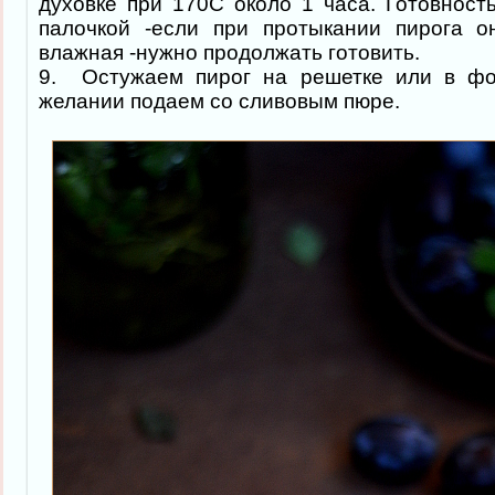
духовке при 170С около 1 часа. Готовност
палочкой -если при протыкании пирога он
влажная -нужно продолжать готовить.
9. Остужаем пирог на решетке или в фо
желании подаем со сливовым пюре.