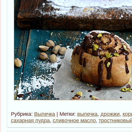
Рубрика:
Выпечка
| Метки:
выпечка
,
дрожжи
,
кор
сахарная пудра
,
сливочное масло
,
тростниковый