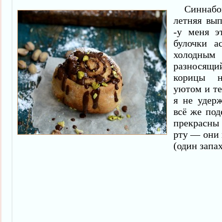
Синнабоны
летняя вы
-у меня э
булочки а
холодным 
разносящ
корицы н
уютом и те
я не удер
всё же под
прекрасны 
рту — они 
(один запах