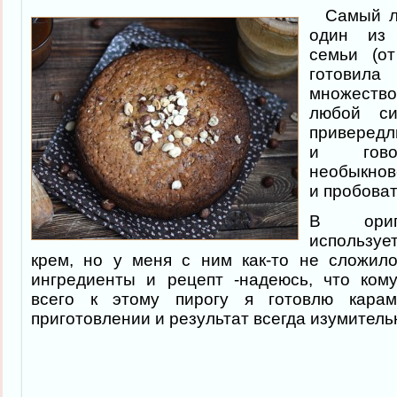
Самый лю
один из
семьи (о
готовил
множество 
любой с
привередл
и гово
необыкнов
и пробоват
В ориг
используе
крем, но у меня с ним как-то не сложил
ингредиенты и рецепт -надеюсь, что кому
всего к этому пирогу я готовлю карам
приготовлении и результат всегда изумитель