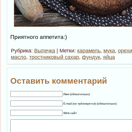
Приятного аппетита:)
Рубрика:
Выпечка
| Метки:
карамель
,
мука
,
орех
масло
,
тростниковый сахар
,
фундук
,
яйца
Оставить комментарий
Имя (обязательно)
E-mail (не публикуется) (обязательно)
Web-сайт