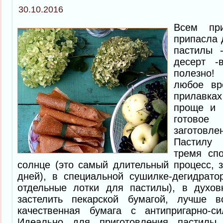
30.10.2016
Всем пр
припасла 
пастилы 
десерт -
полезно!
любое вр
прилавка
проще и 
готово
заготовлен
Пастилу
тремя сп
солнце (это самый длительный процесс, 
дней), в специальной сушилке-дегидрато
отдельные лотки для пастилы), в духов
застелить пекарской бумагой, лучше в
качественная бумага с антипригарно-си
Идеально для приготовления пастилы