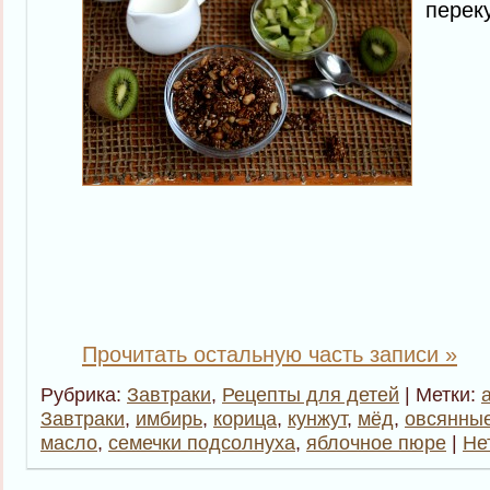
перек
Прочитать остальную часть записи »
Рубрика:
Завтраки
,
Рецепты для детей
| Метки:
Завтраки
,
имбирь
,
корица
,
кунжут
,
мёд
,
овсянные
масло
,
семечки подсолнуха
,
яблочное пюре
|
Не