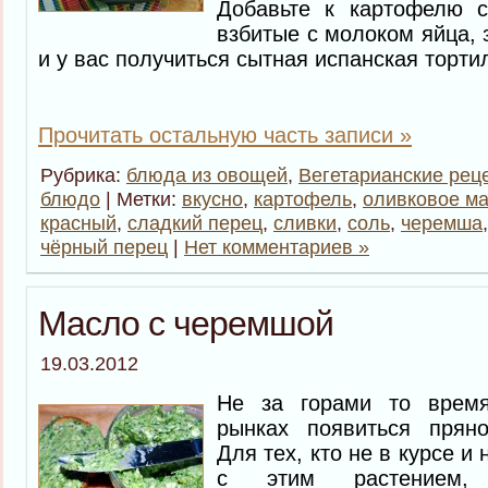
Добавьте к картофелю 
взбитые с молоком яйца, 
и у вас получиться сытная испанская торти
Прочитать остальную часть записи »
Рубрика:
блюда из овощей
,
Вегетарианские рец
блюдо
| Метки:
вкусно
,
картофель
,
оливковое м
красный
,
сладкий перец
,
сливки
,
соль
,
черемша
чёрный перец
|
Нет комментариев »
Масло с черемшой
19.03.2012
Не за горами то время
рынках появиться пряно
Для тех, кто не в курсе и
с этим растением,