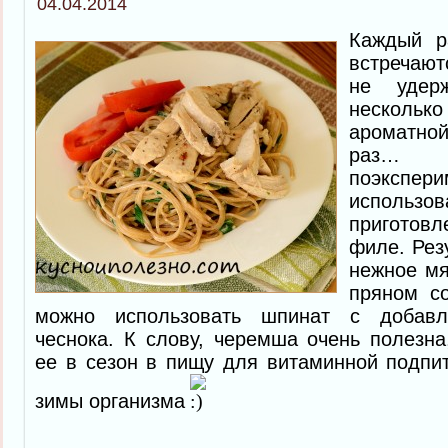
04.04.2014
Каждый р
встречают
не удер
нескол
ароматной
раз
поэксп
использ
приготовл
филе. Рез
нежное мя
пряном с
можно использовать шпинат с добавл
чеснока. К слову, черемша очень полезна
ее в сезон в пищу для витаминной подпи
зимы организма