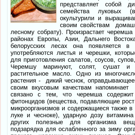
представляет собой ди
семейства луковых 
окультурили и выращива
своим свойствам домашн
лесному собрату). Произрастает черемша
районах Европы, Азии, Дальнего Восто
белорусских лесах она появляется в
употребляются листья и черешки, которы
для приготовления салатов, соусов, супов
Черемшу маринуют, солят, сушат и
растительное масло. Одно из многочисл
растения - дикий чеснок, оправдывающее 
своим вкусовым качествам напоминает 
связано с тем, что черемша содержит
фитонцидов (вещества, подавляющие рост 
микроорганизмов и содержащиеся также в
луке и чесноке), ударную дозу витамин
других полезные для организма вещ
подзарядка для ослабленного за зиму орга