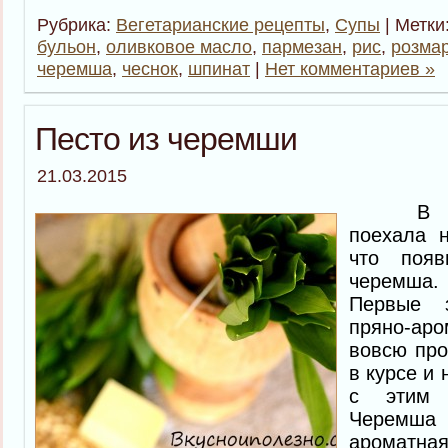
Рубрика:
Вегетарианские рецепты
,
Супы
| Метки
бульон
,
оливковое масло
,
пармезан
,
рис
,
розма
черемша
,
чеснок
,
шпинат
|
Нет комментариев »
Песто из черемши
21.03.2015
В прош
поехала 
что поя
черемша.
Первые 
пряно-ар
вовсю про
в курсе и 
с этим 
Черемша 
ароматна