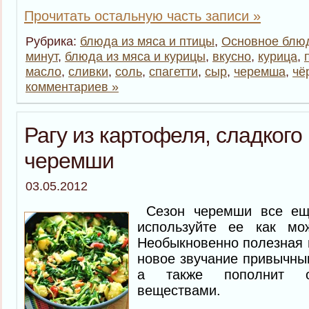
Прочитать остальную часть записи »
Рубрика:
блюда из мяса и птицы
,
Основное блю
минут
,
блюда из мяса и курицы
,
вкусно
,
курица
,
масло
,
сливки
,
соль
,
спагетти
,
сыр
,
черемша
,
чё
комментариев »
Рагу из картофеля, сладкого
черемши
03.05.2012
Сезон черемши все ещ
используйте ее как м
Необыкновенно полезная и
новое звучание привычны
а также пополнит о
веществами.