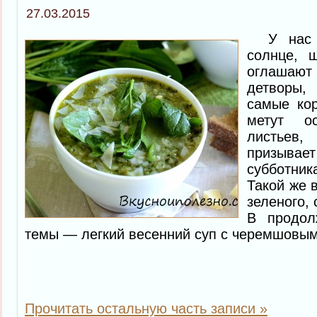
27.03.2015
У нас в
солнце, 
оглашаю
детворы,
самые кор
метут ос
листьев
призывае
субботни
Такой же в
зеленого, 
В продол
темы — легкий весенний суп с черемшовым
Прочитать остальную часть записи »