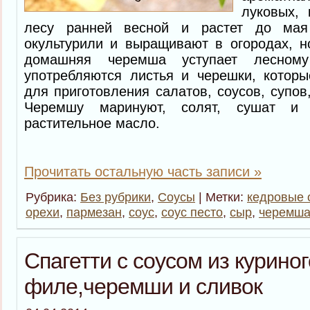
луковых, 
лесу ранней весной и растет до ма
окультурили и выращивают в огородах, н
домашняя черемша уступает лесном
употребляются листья и черешки, которы
для приготовления салатов, соусов, супов
Черемшу маринуют, солят, сушат и
растительное масло.
Прочитать остальную часть записи »
Рубрика:
Без рубрики
,
Соусы
| Метки:
кедровые 
орехи
,
пармезан
,
соус
,
соус песто
,
сыр
,
черемш
Спагетти с соусом из куриног
филе,черемши и сливок