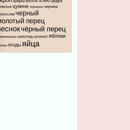
укроп
хлеб
фарш
цедра
фасоль
цукини
имона
черника
черемша
черный
ернослив
молотый перец
чеснок
чёрный перец
яблоки
шпинат
шоколад
ампиньоны
яйца
ягоды
блоко