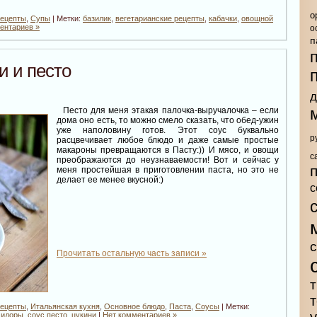
о
рецепты
,
Супы
| Метки:
базилик
,
вегетарианские рецепты
,
кабачки
,
овощной
ентариев »
о
п
и и песто
д
Песто для меня этакая палочка-выручалочка – если
дома оно есть, то можно смело сказать, что обед-ужин
уже наполовину готов. Этот соус буквально
р
расцвечивает любое блюдо и даже самые простые
макароны превращаются в Пасту:)) И мясо, и овощи
с
преображаются до неузнаваемости! Вот и сейчас у
меня простейшая в приготовлении паста, но это не
делает ее менее вкусной:)
с
Прочитать остальную часть записи »
т
рецепты
,
Итальянская кухня
,
Основное блюдо
,
Паста
,
Соусы
| Метки:
мидоры
,
соус песто
,
цукини
|
Нет комментариев »