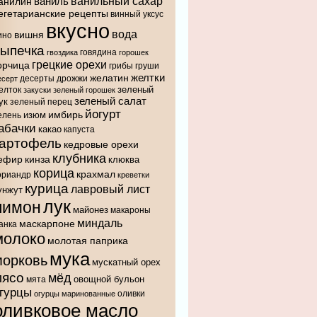
ванильный сахар
анилин
ваниль
егетарианские рецепты
винный уксус
вкусно
вода
вишня
ино
выпечка
говядина
гвоздика
горошек
грецкие орехи
орчица
грибы
груши
желтки
желатин
десерты
дрожжи
есерт
зеленый
елток
закуски
зеленый горошек
зеленый салат
ук
зеленый перец
йогурт
имбирь
изюм
елень
абачки
какао
капуста
картофель
кедровые орехи
клубника
ефир
кинза
клюква
корица
крахмал
ориандр
креветки
курица
лавровый лист
унжут
лук
лимон
майонез
макароны
миндаль
маскарпоне
анка
молоко
молотая паприка
мука
морковь
мускатный орех
мясо
мёд
овощной бульон
мята
гурцы
оливки
огурцы маринованные
оливковое масло