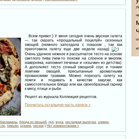
л
ч
Всем привет:) У меня сегодня очень вкусная галета
ш
— так сказать «прощальный поцелуй» сезонных
овощей (немного запоздала с показом , так как
я
приготовила галету еще две недели назад)
Очень удачное нежное и рассыпчатое тесто на основе
светлого пива (чем-то похоже на слоеное и многим,
наверняка, напомнит печенье и «язычки» из детства).
А дополняет тесто сочный овощной соус и тонкие
ломтики овощей, присыпанные ароматными
прованскими травами. Можно порезать галету на
ломти и подавать в качестве закуски, как
самостоятельное блюдо или как своеобразный гарнир
к мясу, птице и рыбе.
Рецепт из журнала Коллекция рецептов.
Прочитать остальную часть записи »
баклажаны
,
блюда из овощей
,
лук
,
мука
,
несладкая выпечка
,
оливки
,
сло
,
тимьян
,
цукини
,
чеснок
|
Нет комментариев »