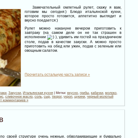
Замечательный омлетный рулет, скажу я вам,
готовим мы сегодня:) Блюдо итальянской кухни,
которое просто готовится, аппетитно выглядит и
вкусно поедается:)
Рулет можно накануне вечером приготовить к
завтраку (на самом деле он не так страшен в
исполнении
), удивить им гостей на праздничном
столе, подав в качестве закуски. А можно просто
приготовить на обед или ужин, подав с зеленым или
овощным салатом.
Прочитать остальную часть записи »
раки
,
Закуски
,
Итальянская кухня
| Метки:
вкусно
,
грибы
,
кабачки
,
молоко
,
ис
,
сливочное масло
,
соль
,
сыр
,
творог
,
укроп
,
цукини
,
черный молотый
т комментариев »
в
по своей структуре очень нежные, обволакивающие и буквально