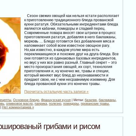
Сезон свежих овощей как нельзя кстати распологает
к приготовлению традиционного блюда прованской
кухни рататуя. Обязательными ингредиентами блюда
являются кабачки, помидоры и сладкий перец.
Современные повара вносят свои штрихи в процесс
приготовления рататуя, добавляя в него баклажаны,
морковь … Блюдо готовится без добавления мяса и
напоминает собой всем известное овощное рагу.
Но,как известно, в каждом уголке мира есть
перекликающиеся и похожие друг на друга блюда. Все
они готовятся из одинаковых базовых ингредиентов,
но вкус у них все равно разный. Главный секрет – это
место произрастания овощей, их сорт, технология
приготовления и, ну конечно же, травы и специи,
который меняют вкус блюд до неузнаваемости и
придают свою, ни с чем несравнимую изюминку. Для
блюда прованской кухни это конечно травы.
Прочитать остальную часть записи »
рецепты
,
Основное блюдо
,
Французская кухня
| Метки:
базилик
,
баклажаны
,
овь
,
оливковое масло
,
паприка
,
полезно
,
помидоры
,
прованские травы
,
|
Нет комментариев »
ршированый грибами и рисом