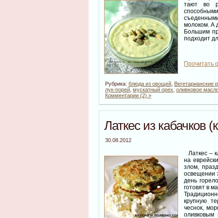
тают во р
способным
съеденными 
молоком. А 
Большим пр
подходит дл
Прочитать о
Рубрика:
блюда из овощей
,
Вегетарианские 
лук-порей
,
мускатный орех
,
оливковое масл
Комментарии (2) »
Латкес из кабачков 
30.08.2012
Латкес – к
на еврейск
злом, праз
освещении х
день горел
готовят в м
Традиционн
крупную те
чеснок, мор
оливковым 