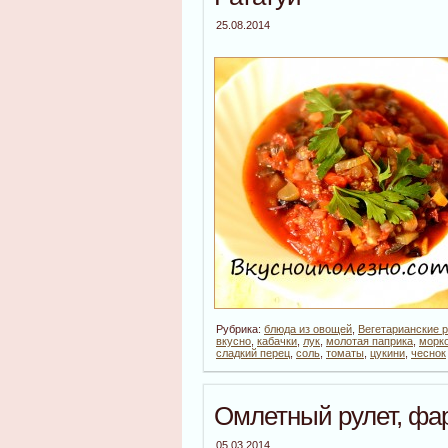
25.08.2014
Рубрика:
блюда из овощей
,
Вегетарианские 
вкусно
,
кабачки
,
лук
,
молотая паприка
,
морк
сладкий перец
,
соль
,
томаты
,
цукини
,
чеснок
Омлетный рулет, фа
05.03.2014