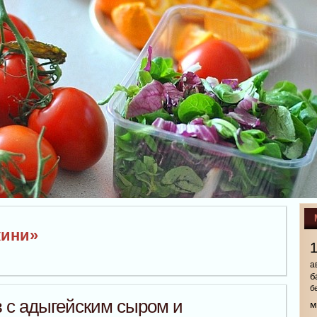
кини»
а
б
б
в с адыгейским сыром и
м