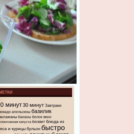
МЕТКИ
10 минут
30 минут
Завтраки
базилик
вокадо
апельсины
аклажаны
бананы
белое вино
блюда из
бисквит
елокочанная капуста
быстро
яса и курицы
бульон