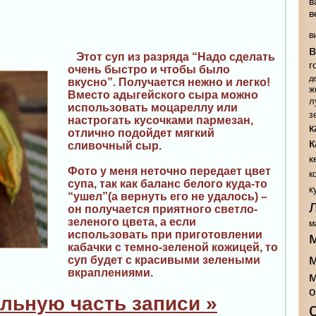
в
в
в
Этот суп из разряда “Надо сделать
г
очень быстро и чтобы было
д
вкусно”. Получается нежно и легко!
ж
Вместо адыгейского сыра можно
л
использовать моцареллу или
з
настрогать кусочками пармезан,
к
отлично подойдет мягкий
сливочный сыр.
к
Фото у меня неточно передает цвет
к
супа, так как баланс белого куда-то
к
“ушел”(а вернуть его не удалось) –
он получается приятного светло-
зеленого цвета, а если
м
использовать при приготовлении
кабачки с темно-зеленой кожицей, то
суп будет с красивыми зелеными
вкраплениями.
о
льную часть записи »