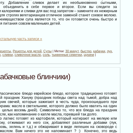
ту. Добавление сливок делает их необыкновенно сытными,
и объединить в себе первое и второе. Если вы следите за
калориями и сливки для вас под запретом – замените их нежирным
для строгих вегетарианцев отличное заменой станет соевое молоко.
еимуществом супа является то, что он готовится очень быстро и
я питания совсем маленьких детей.
стальную часть записи »
рецепты
,
Рецепты для детей
,
Супы
| Метки:
30 минут
,
быстро
,
кабачки
,
лук
,
о
,
сливки
,
сливочное масло
,
соль
,
тыквенные семечки
,
цукини
|
(кабачковые блинчики)
лассическое блюдо еврейское блюдо, которое традиционно готовят
ий праздник Хануку (праздник победы света над тьмой, добра над
дник свечей, которые зажигают в честь чуда, произошедшего при
рама: масло в светильнике, которого должно было хватить на один
о целых восемь дней). Символично то, что все блюда на праздник
асле, как напоминание о капле масла, горевшей так долго.
о латкес готовят из картофеля, который натирают на мелкую или
рку, отжимают из него сок, добавляют различные добавки (лук,
ковь, зелень и т.д.) и обжаривают в виде лепешек на сковороде с
маслом. Вам ничего это не напоминает ? :) Конечно, это ведь