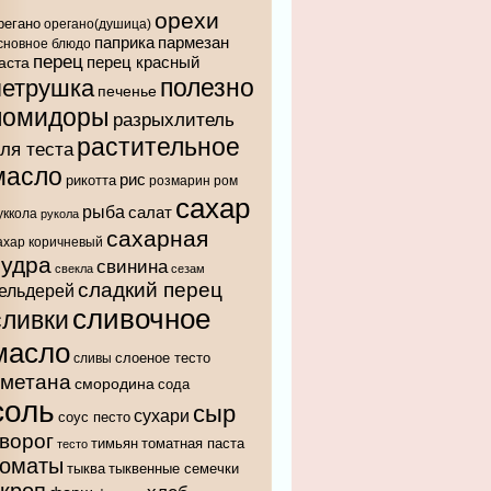
орехи
регано
орегано(душица)
паприка
пармезан
сновное блюдо
перец
аста
перец красный
полезно
петрушка
печенье
помидоры
разрыхлитель
растительное
ля теста
масло
рис
рикотта
розмарин
ром
сахар
рыба
салат
уккола
рукола
сахарная
ахар коричневый
пудра
свинина
свекла
сезам
сладкий перец
ельдерей
сливочное
сливки
масло
слоеное тесто
сливы
сметана
смородина
сода
соль
сыр
сухари
соус песто
ворог
тимьян
томатная паста
тесто
томаты
тыква
тыквенные семечки