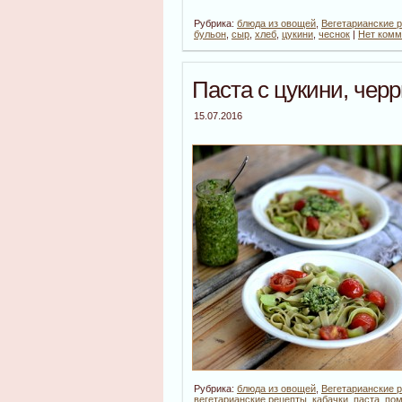
Рубрика:
блюда из овощей
,
Вегетарианские 
бульон
,
сыр
,
хлеб
,
цукини
,
чеснок
|
Нет комм
Паста с цукини, черр
15.07.2016
Рубрика:
блюда из овощей
,
Вегетарианские 
вегетарианские рецепты
,
кабачки
,
паста
,
по