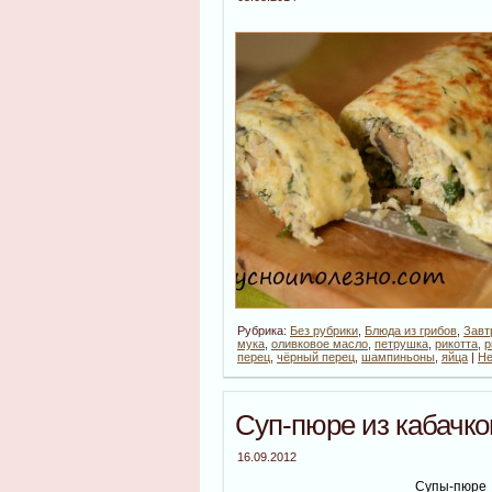
Рубрика:
Без рубрики
,
Блюда из грибов
,
Завт
мука
,
оливковое масло
,
петрушка
,
рикотта
,
р
перец
,
чёрный перец
,
шампиньоны
,
яйца
|
Не
Суп-пюре из кабачко
16.09.2012
Супы-пюре 