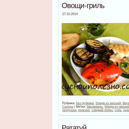
Овощи-гриль
27.10.2014
Рубрика:
Без рубрики
,
блюда из овощей
,
Вег
Салаты
| Метки:
баклажаны
,
блюда из овоще
петрушка
,
полезно
,
сладкий перец
,
соль
,
цук
Рататуй