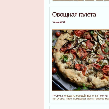
Овощная галета
01.11.2015
Рубрика:
блюда из овощей
,
Выпечка
| Метки:
петрушка
,
пиво
,
помидоры
,
растительное ма