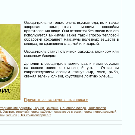
Овощи-гриль не только очень вкусная еда, но и также
здоровая альтернатива многим способам
приготовления пищи. Они готовятся без масла или его
используется минимум. Также такой способ тепловой
обработки сохраняет максимум полезных веществ в
овощах, по сравнению с варкой или жаркой.
Овощи-гриль станут отличной закуской, гарниром или
основным блюдом.
Дополнить овощи-гриль можно различными соусами
на основе оливкового масла, йогурта… Отличным
сопровождением овощам станут сыр, мясо, рыба,
свежая зелень, оливки, хрустящие ломтики хлеба…
Прочитать остальную часть записи »
етарианские рецепты
,
Гарнир
,
Закуски
,
Основное блюдо
,
Полезности
,
й
,
быстро
,
зеленый перец
,
кабачки
,
оливковое масло
,
перец
,
перец красный
,
ини
,
чеснок
|
Нет комментариев »