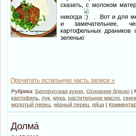
сказать, с молоком мате
никогда
. Вот и для ме
и замечательнее, ч
картофельных драников 
зеленью
Прочитать остальную часть записи »
Рубрика:
Белорусская кухня
,
Основное блюдо
| 
картофель
,
лук
,
мука
,
растительное масло
,
свин
молотый перец
,
чёрный перец
,
яйца
|
Комментар
Долма́