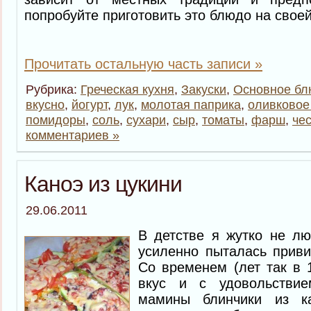
попробуйте приготовить это блюдо на своей
Прочитать остальную часть записи »
Рубрика:
Греческая кухня
,
Закуски
,
Основное б
вкусно
,
йогурт
,
лук
,
молотая паприка
,
оливковое
помидоры
,
соль
,
сухари
,
сыр
,
томаты
,
фарш
,
че
комментариев »
Каноэ из цукини
29.06.2011
В детстве я жутко не лю
усиленно пыталась приви
Со временем (лет так в 
вкус и с удовольствие
мамины блинчики из к