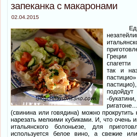
запеканка с макаронами
02.04.2015
Еда пр
незатей
итальян
пригото
Греции 
спагетти 
так и на
пастици
пастицио)
подойдут
-букатини
ригатоне
(свинина или говядина) можно прокрутить 
нарезать мелкими кубиками. И, что очень и
итальянского болоньезе, для приготов
используется белое вино, а свежие ил