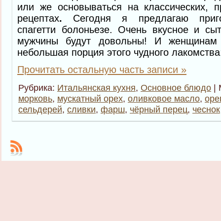
или же основываться на классических, 
рецептах
.
Сегодня я предлагаю приго
спагетти болоньезе. Очень вкусное и сы
мужчины будут довольны! И женщинам
небольшая порция этого чудного лакомства
Прочитать остальную часть записи »
Рубрика:
Итальянская кухня
,
Основное блюдо
| 
морковь
,
мускатный орех
,
оливковое масло
,
оре
сельдерей
,
сливки
,
фарш
,
чёрный перец
,
чеснок