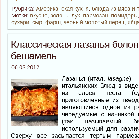
Рубрика:
Американская кухня
,
блюда из мяса и 
Метки:
вкусно
,
зелень
,
лук
,
пармезан
,
помидоры
сухари
,
сыр
,
фарш
,
черный молотый перец
,
яйц
Классическая лазанья болон
бешамель
06.03.2012
Лазанья (итал.
lasagne
) –
итальянских блюд в виде
из слоев теста (су
приготовленные из твер
являющиеся одной из ра
чередуемые с начинкой 
(так называемый б
используемый для различ
Сверху все засыпается тертым пармез