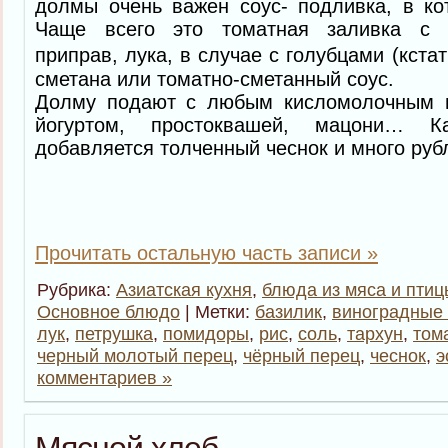
долмы очень важен соус- подливка, в ко
Чаще всего это томатная заливка с 
приправ, лука, в случае с голубцами (кстат
сметана или томатно-сметанный соус.
Долму подают с любым кисломолочным п
йогуртом, простоквашей, мацони… 
добавляется толченный чеснок и много руб
Прочитать остальную часть записи »
Рубрика:
Азиатская кухня
,
блюда из мяса и птиц
Основное блюдо
| Метки:
базилик
,
виноградные 
лук
,
петрушка
,
помидоры
,
рис
,
соль
,
тархун
,
том
черный молотый перец
,
чёрный перец
,
чеснок
,
э
комментариев »