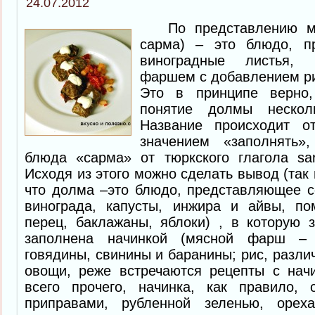
24.07.2012
По представлению мно
сарма) – это блюдо, п
виноградные листья,
фаршем с добавлением рис
Это в принципе верно
понятие долмы нескол
Название происходит о
значением «заполнять»
блюда «сарма» от тюркского глагола sar
Исходя из этого можно сделать вывод (так 
что долма –это блюдо, представляющее с
винограда, капусты, инжира и айвы, по
перец, баклажаны, яблоки) , в которую 
заполнена начинкой (мясной фарш – 
говядины, свинины и баранины; рис, разли
овощи, реже встречаются рецепты с нач
всего прочего, начинка, как правило, 
приправами, рубленной зеленью, орех