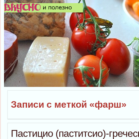
Записи с меткой «фарш»
Пастицио (паститсио)-гречес