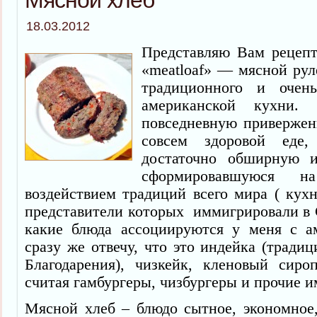
Мясной хлеб
18.03.2012
Представляю Вам рецепт 
«meatloaf» — мясной рул
традиционного и очен
американской кухни.
повседневную привержен
совсем здоровой еде
достаточно обширную 
сформировавшуюся 
воздействием традиций всего мира ( кух
представители которых иммигрировали в 
какие блюда ассоциируются у меня с а
сразу же отвечу, что это индейка (традиц
Благодарения), чизкейк, кленовый сир
считая гамбургеры, чизбургеры и прочие и
Мясной хлеб – блюдо сытное, экономно