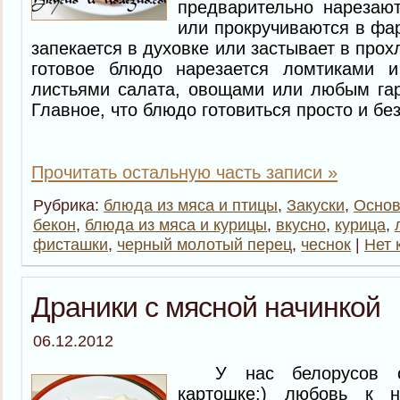
предварительно нарезают
или прокручиваются в фа
запекается в духовке или застывает в прох
готовое блюдо нарезается ломтиками и
листьями салата, овощами или любым га
Главное, что блюдо готовиться просто и бе
Прочитать остальную часть записи »
Рубрика:
блюда из мяса и птицы
,
Закуски
,
Основ
бекон
,
блюда из мяса и курицы
,
вкусно
,
курица
,
фисташки
,
черный молотый перец
,
чеснок
|
Нет 
Драники с мясной начинкой
06.12.2012
У нас белорусов ос
картошке:) любовь к н