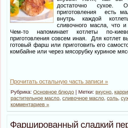
достаточно сухое. 
приготовления есть м
внутрь каждой котлет
сливочного масла, что и
Чем-то напоминает котлеты по-киев
приготовления совсем иная. Для котлет в
готовый фарш или приготовить его самосто
комбайне или через мясорубку куриное мяс
Прочитать остальную часть записи »
Рубрика:
Основное блюдо
| Метки:
вкусно
,
карри
растительное масло
,
сливочное масло
,
соль
,
су
комментариев »
Фаршированный сладкий пе