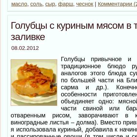
масло
,
соль
,
сыр
,
фарш
,
чеснок
|
Комментарии (2
Голубцы с куриным мясом в 
заливке
08.02.2012
Голубцы привычное и 
традиционное блюдо р
аналогов этого блюда су
по большей части на Бли
сарма и др.). Конечн
особенности приготов
объединяет одно: мясн
части свиной или бар
отваренным рисом, заворачивают в к
виноградные листья – долма). Вместо при
я использовала куриный, добавила к начин
и пассированные овощи (в том числе и се