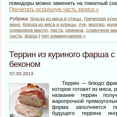
помидоры можно заменить на томатный сок
Прочитать остальную часть записи »
Рубрика:
блюда из мяса и птицы
,
Греческая кухн
вино
,
блюда из мяса и курицы
,
лук
,
молоко
,
мук
оливковое масло
,
паста
,
свинина
,
сливочное ма
паста
,
фарш
|
Нет комментариев »
Террин из куриного фарша с
беконом
07.03.2013
Террин — блюдо франц
которое готовят из мяса,
название террин полу
жаропрочной прямоуголь
форма заполняется п
будущего террина инг