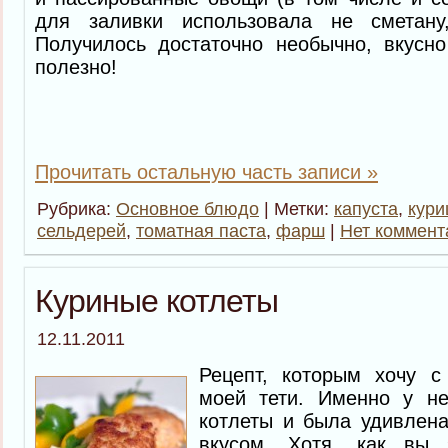
для заливки использовала не сметану
Получилось достаточно необычно, вкусн
полезно!
Прочитать остальную часть записи »
Рубрика:
Основное блюдо
| Метки:
капуста
,
кури
сельдерей
,
томатная паста
,
фарш
|
Нет коммент
Куриные котлеты
12.11.2011
Рецепт, которым хочу с
моей тети. Именно у не
котлеты и была удивлен
вкусом. Хотя, как вы 