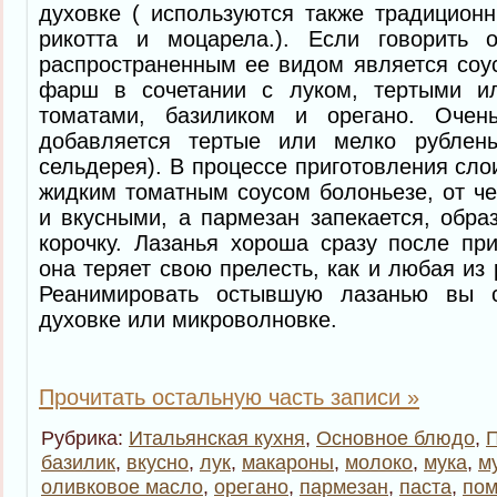
духовке ( используются также традицион
рикотта и моцарела.). Если говорить 
распространенным ее видом является соу
фарш в сочетании с луком, тертыми и
томатами, базиликом и орегано. Очен
добавляется тертые или мелко рублен
сельдерея). В процессе приготовления сло
жидким томатным соусом болоньезе, от че
и вкусными, а пармезан запекается, обр
корочку. Лазанья хороша сразу после пр
она теряет свою прелесть, как и любая из
Реанимировать остывшую лазанью вы 
духовке или микроволновке.
Прочитать остальную часть записи »
Рубрика:
Итальянская кухня
,
Основное блюдо
,
П
базилик
,
вкусно
,
лук
,
макароны
,
молоко
,
мука
,
м
оливковое масло
,
орегано
,
пармезан
,
паста
,
по