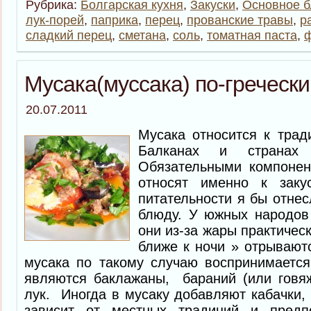
Рубрика:
Болгарская кухня
,
Закуски
,
Основное 
лук-порей
,
паприка
,
перец
,
прованские травы
,
р
сладкий перец
,
сметана
,
соль
,
томатная паста
,
Мусака(муссака) по-гречески
20.07.2011
Мусака относится к тра
Балканах и странах 
Обязательными компонент
относят именно к заку
питательности я бы отнес
блюду. У южных народов 
они из-за жары практическ
ближе к ночи » отрывают
мусака по такому случаю воспринимается 
являются баклажаны, бараний (или говя
лук. Иногда в мусаку добавляют кабачки, 
зависит от местных традиций и предпо