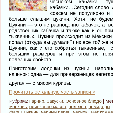
чесноком кабачки, т
кабачки…Сегодня слово «
совсем не популярно и
больше слышим цукини. Хотя, не будем
Цукини — это не равноценно кабачок, а в
родственник кабачка и также как и он пр
тыквенных. Цукини происходит из Мексики 
попал (откуда вы думали?) из все той же
Цукини, как и его собратья тыквенные, 
больших размеров и при этом не теря
полезных свойств.
Приготовим лодочки из цукини, напол
начинок: одна — для приверженцев вегетар
другая — с мясом курицы.
Прочитать остальную часть записи »
Рубрика:
Гарнир
,
Закуски
,
Основное блюдо
| Ме
морковь
,
оливковое масло
,
полезно
,
помидоры
,
фарш
,
цукини
,
чёрный перец
,
чеснок
|
Нет комме