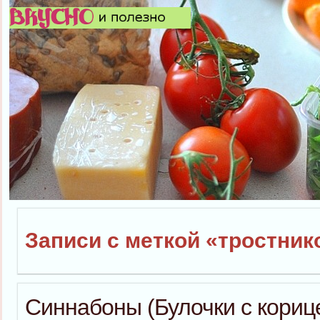
Записи с меткой «тростни
Синнабоны (Булочки с кориц