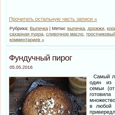
Прочитать остальную часть записи »
Рубрика:
Выпечка
| Метки:
выпечка
,
дрожжи
,
кор
сахарная пудра
,
сливочное масло
,
тростниковый
комментариев »
Фундучный пирог
05.05.2016
Самый лю
один из
семьи (о
готовил
множество
в любой 
приве