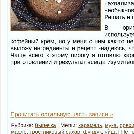
нахваливае
необыкн
Решать и 
В ориг
исполь
кофейный крем, но у меня с ним как-то не
выложу ингредиенты и рецепт -надеюсь, чт
Чаще всего к этому пирогу я готовлю кар
приготовлении и результат всегда изумител
Прочитать остальную часть записи »
Рубрика:
Выпечка
| Метки:
карамель
,
мука
,
орех
масло
,
тростниковый сахар
,
фундук
,
яйца
|
Нет 