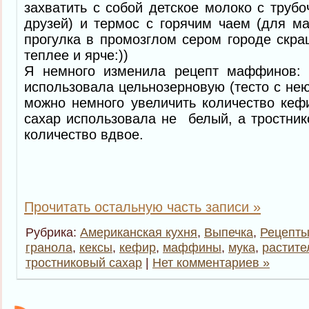
захватить с собой детское молоко с труб
друзей) и термос с горячим чаем (для м
прогулка в промозглом сером городе скра
теплее и ярче:))
Я немного изменила рецепт маффинов: 
использовала цельнозерновую (тесто с нею
можно немного увеличить количество кеф
сахар использовала не белый, а тростни
количество вдвое.
Прочитать остальную часть записи »
Рубрика:
Американская кухня
,
Выпечка
,
Рецепты
гранола
,
кексы
,
кефир
,
маффины
,
мука
,
растите
тростниковый сахар
|
Нет комментариев »