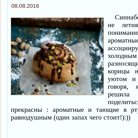
08.08.2016
Синнабон
не летн
понима
ароматны
ассоци
холодным 
разносящ
корицы н
уютом и 
говоря,
решила
поделить
прекрасны : ароматные и тающие в р
равнодушным (один запах чего стоит!):))