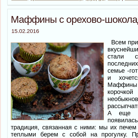
Маффины с орехово-шокола
15.02.2016
Всем прив
вкусней
стали с
последних
семье -го
и хочетс
Маффины 
короч
необык
рассыпча
А еще 
появил
традиция, связанная с ними: мы их печем
теплыми берем с собой на прогулку. П