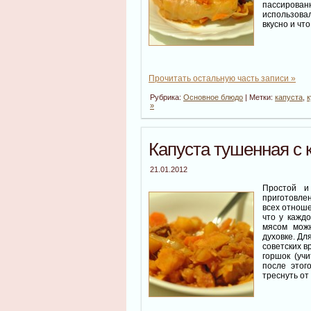
пассирован
использовал
вкусно и чт
Прочитать остальную часть записи »
Рубрика:
Основное блюдо
| Метки:
капуста
,
к
»
Капуста тушенная с
21.01.2012
Простой и
приготовлен
всех отноше
что у кажд
мясом можн
духовке. Д
советских в
горшок (уч
после этог
треснуть от