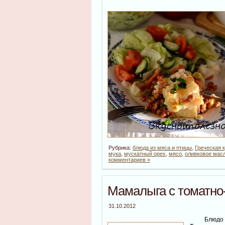
Рубрика:
блюда из мяса и птицы
,
Греческая 
мука
,
мускатный орех
,
мясо
,
оливковое мас
комментариев »
Мамалыга с томатно
31.10.2012
Блюдо а-ля