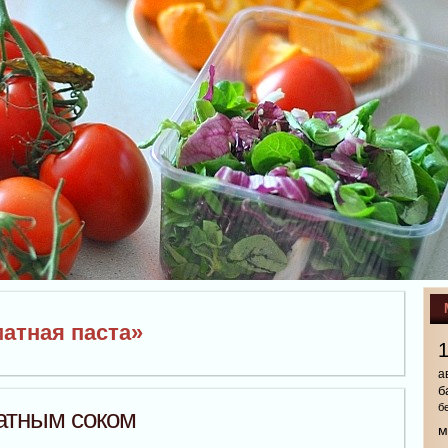
матная паста»
а
б
б
матным соком
м