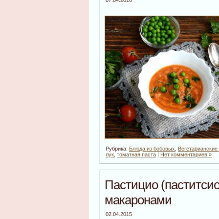
Рубрика:
Блюда из бобовых
,
Вегетарианские
лук
,
томатная паста
|
Нет комментариев »
Пастицио (паститсио
макаронами
02.04.2015