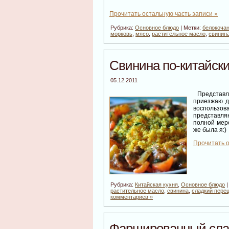
Прочитать остальную часть записи »
Рубрика:
Основное блюдо
| Метки:
белокочан
морковь
,
мясо
,
растительное масло
,
свинин
Свинина по-китайск
05.12.2011
Представл
приезжаю д
воспользо
представля
полной мере
же была я:)
Прочитать о
Рубрика:
Китайская кухня
,
Основное блюдо
|
растительное масло
,
свинина
,
сладкий пере
комментариев »
Фаршированный сла