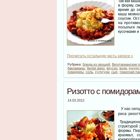
Так как каш
в форму, с
время до за
кашу можно
соусом. Ос
на противен
посыпьте л
кусочками и
Прочитать остальную часть записи »
Рубрика:
блюда из овощей
,
Вегетарианские 
баклажаны
,
белое вино
,
вкусно
,
вода
,
кукуру
помидоры
,
соль
,
сулугуни
,
сыр
,
томатная па
Ризотто с помидора
14.03.2012
У нас сего
риса: ризот
Традиционн
структурой 
формы. Пер
крахмал, 
кремообразн