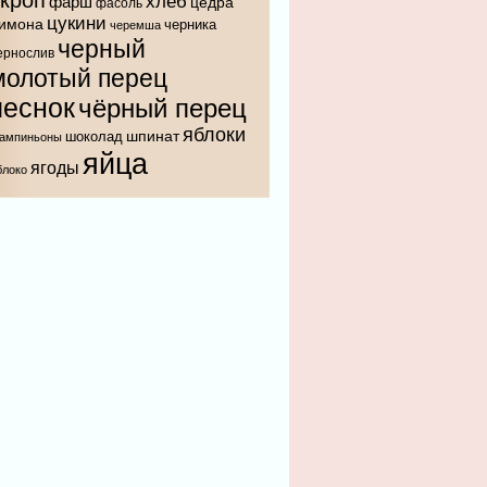
укроп
хлеб
фарш
цедра
фасоль
цукини
имона
черника
черемша
черный
ернослив
молотый перец
чеснок
чёрный перец
яблоки
шпинат
шоколад
ампиньоны
яйца
ягоды
блоко