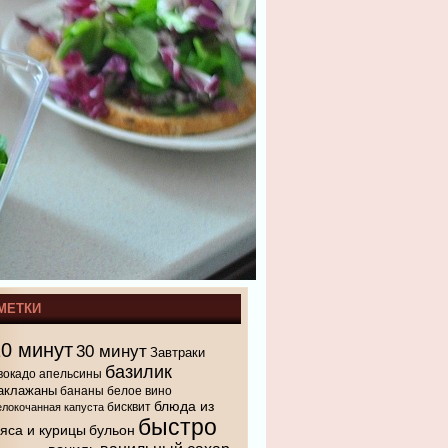
МЕТКИ
10 минут
30 минут
Завтраки
базилик
вокадо
апельсины
аклажаны
бананы
белое вино
блюда из
бисквит
елокочанная капуста
быстро
яса и курицы
бульон