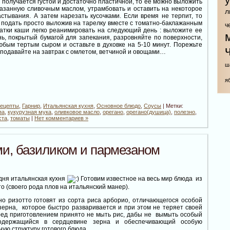
а получается густой и достаточно пластичной, то ее можно выложить
мазанную сливочным маслом, утрамбовать и оставить на некоторое
л
стывания. А затем нарезать кусочками. Если время не терпит, то
 подать просто выложив на тарелку вместе с томатно-баклажанным
ч
татки каши легко реанимировать на следующий день : выложите ее
ь, покрытый бумагой для запекания, разровняйте по поверхности,
юбым тертым сыром и оставьте в духовке на 5-10 минут. Порежьте
 подавайте на завтрак с омлетом, ветчиной и овощами…
ш
я
рецепты
,
Гарнир
,
Итальянская кухня
,
Основное блюдо
,
Соусы
| Метки:
за
,
кукурузная мука
,
оливковое масло
,
орегано
,
орегано(душица)
,
полезно
,
ста
,
томаты
|
Нет комментариев »
ми, базиликом и пармезаном
дня итальянская кухня
Готовим известное на весь мир блюда из
то (своего рода плов на итальянский манер).
о ризотто готовят из сорта риса арборио, отличающегося особой
зерна, которое быстро разваривается и при этом не теряет своей
ед приготовлением принято не мыть рис, дабы не вымыть особый
содержащийся в сердцевине зерна и обеспечивающий особую
ую структуру готового блюда.