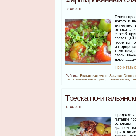
28.09.2011
Рецепт прос
яркого и в
актуально 
относится 
способ при
состоящей 
пюре из то
интерпретац
томатном, к
столь важн
домочадцам
Прочитать о
Рубрика:
Болгарская кухня
,
Закуски
,
Основн
растительное масло
,
рис
,
сладкий перец
,
см
Треска по-итальянск
12.06.2011
Продолжая 
питание по
основана н
красном в
Приготовьте