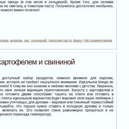
ные овощи (в том числе и сельдерей). Кроме того, для заливки
а не сметану, а томатную пасту. Получилось достаточно необычно,
о немало важно полезно!
урица
,
морковь
,
рис
,
сельдерей
,
томатная паста
,
фарш
|
Нет комментариев
 картофелем и свининой
 доступный набор продуктов, немного времени для нарезки,
ие, которое не требует неусыпного внимания. Идеальное блюдо во
ниях! К тому же оно знакомо и любимо многими с детства. Уверенна,
ого своя личная вариация приготовления. Капусту с картофелем и
о готовить двумя способами: тушить на плите или готовить в
ля плиты идеальным вариантом будет жаровня (или наши любимые с
ремен утятницы), для духовки – жаровня или глиняный термостойкий
итывайте, что горшок нужно ставить в холодную духовку и только
о включать ее. Это позволит глине равномерно прогреться и не
 резкого перепада температур).