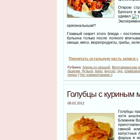
Открою стр
Бросьте в 
удивил
Эксперимент
оригинальным!?
Главный секрет этого блюда – постоян
бульона только после полного впитыв
овощи, мясо, морепродукты, грибы, зел
Прочитать остальную часть записи »
Рубрика:
блюда из овощей
,
Вегетарианские 
базилик
,
бульон
,
вино
,
вкусно
,
лук
,
оливково
перец
|
Нет комментариев »
Голубцы с куриным м
08.02.2012
Голубцы при
хотя анало
Ближнем Вос
приготовлен
свиной ил
капустные л
фарша я ис