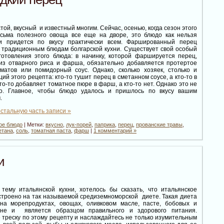
той, вкусный и известный многим. Сейчас, осенью, когда сезон этого
есьма полезного овоща все еще на дворе, это блюдо как нельзя
и придется по вкусу практически всем. Фаршированный перец
к традиционным блюдам болгарской кухни. Существует свой особый
готовления этого блюда: в начинку, которой фаршируется перец,
из отварного риса и фарша, обязательно добавляется протертое
матов или помидорный соус. Однако, сколько хозяек, столько и
ий этого рецепта: кто-то тушит перец в сметанном соусе, а кто-то в
то-то добавляет томатное пюре в фарш, а кто-то нет. Однако это не
о. Главное, чтобы блюдо удалось и пришлось по вкусу вашим
.
стальную часть записи »
ое блюдо
| Метки:
вкусно
,
лук-порей
,
паприка
,
перец
,
прованские травы
,
етана
,
соль
,
томатная паста
,
фарш
|
1 комментарий »
и
тему итальянской кухни, хотелось бы сказать, что итальянское
строено на так называемой средиземноморской диете. Такая диета
а морепродуктах, овощах, оливковом масле, пасте, бобовых и
ине и является образцом правильного и здорового питания.
 треску по этому рецепту и наслаждайтесь не только изумительным