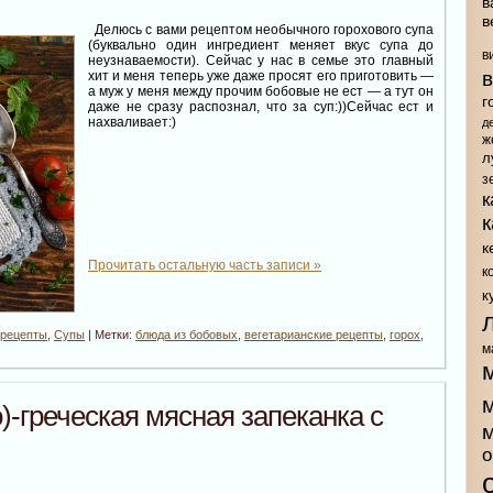
в
в
Делюсь с вами рецептом необычного горохового супа
(буквально один ингредиент меняет вкус супа до
в
неузнаваемости). Сейчас у нас в семье это главный
хит и меня теперь уже даже просят его приготовить —
а муж у меня между прочим бобовые не ест — а тут он
г
даже не сразу распознал, что за суп:))Сейчас ест и
нахваливает:)
д
ж
л
з
к
к
Прочитать остальную часть записи »
к
к
 рецепты
,
Супы
| Метки:
блюда из бобовых
,
вегетарианские рецепты
,
горох
,
м
)-греческая мясная запеканка с
о