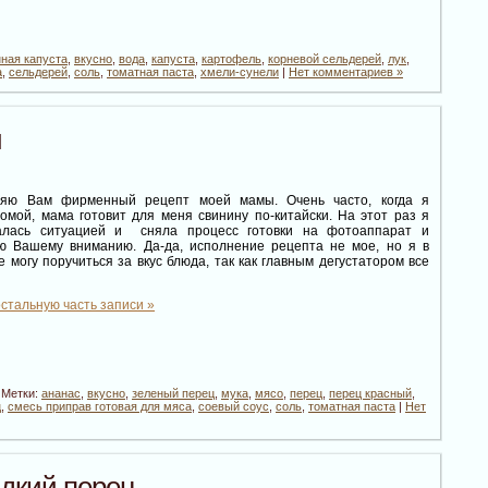
ная капуста
,
вкусно
,
вода
,
капуста
,
картофель
,
корневой сельдерей
,
лук
,
а
,
сельдерей
,
соль
,
томатная паста
,
хмели-сунели
|
Нет комментариев »
и
яю Вам фирменный рецепт моей мамы. Очень часто, когда я
омой, мама готовит для меня свинину по-китайски. На этот раз я
валась ситуацией и сняла процесс готовки на фотоаппарат и
ю Вашему вниманию. Да-да, исполнение рецепта не мое, но я в
 могу поручиться за вкус блюда, так как главным дегустатором все
стальную часть записи »
 Метки:
ананас
,
вкусно
,
зеленый перец
,
мука
,
мясо
,
перец
,
перец красный
,
ц
,
смесь приправ готовая для мяса
,
соевый соус
,
соль
,
томатная паста
|
Нет
дкий перец