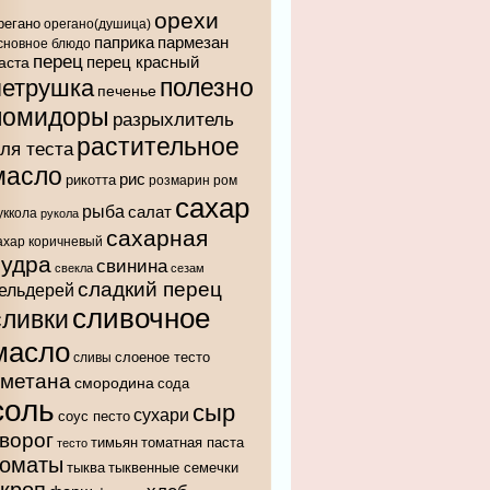
орехи
регано
орегано(душица)
паприка
пармезан
сновное блюдо
перец
аста
перец красный
полезно
петрушка
печенье
помидоры
разрыхлитель
растительное
ля теста
масло
рис
рикотта
розмарин
ром
сахар
рыба
салат
уккола
рукола
сахарная
ахар коричневый
пудра
свинина
свекла
сезам
сладкий перец
ельдерей
сливочное
сливки
масло
слоеное тесто
сливы
сметана
смородина
сода
соль
сыр
сухари
соус песто
ворог
тимьян
томатная паста
тесто
томаты
тыква
тыквенные семечки