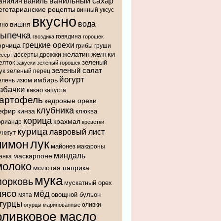
ванильный сахар
анилин
ваниль
егетарианские рецепты
винный уксус
вкусно
вода
вишня
ино
выпечка
говядина
гвоздика
горошек
грецкие орехи
орчица
грибы
груши
желтки
желатин
десерты
дрожжи
есерт
зеленый
елток
закуски
зеленый горошек
зеленый салат
ук
зеленый перец
йогурт
имбирь
изюм
елень
абачки
какао
капуста
картофель
кедровые орехи
клубника
ефир
кинза
клюква
корица
крахмал
ориандр
креветки
курица
лавровый лист
унжут
лук
лимон
майонез
макароны
миндаль
маскарпоне
анка
молоко
молотая паприка
мука
морковь
мускатный орех
мясо
мёд
овощной бульон
мята
гурцы
оливки
огурцы маринованные
оливковое масло