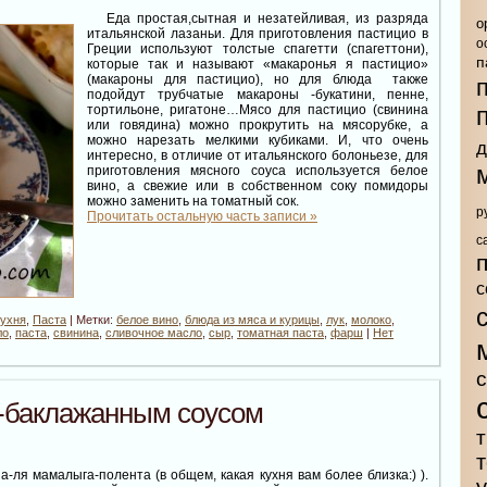
Еда простая,сытная и незатейливая, из разряда
о
итальянской лазаньи. Для приготовления пастицио в
о
Греции используют толстые спагетти (спагеттони),
п
которые так и называют «макаронья я пастицио»
(макароны для пастицио), но для блюда также
подойдут трубчатые макароны -букатини, пенне,
тортильоне, ригатоне…Мясо для пастицио (свинина
или говядина) можно прокрутить на мясорубке, а
можно нарезать мелкими кубиками. И, что очень
д
интересно, в отличие от итальянского болоньезе, для
приготовления мясного соуса используется белое
вино, а свежие или в собственном соку помидоры
можно заменить на томатный сок.
р
Прочитать остальную часть записи »
с
с
кухня
,
Паста
| Метки:
белое вино
,
блюда из мяса и курицы
,
лук
,
молоко
,
ло
,
паста
,
свинина
,
сливочное масло
,
сыр
,
томатная паста
,
фарш
|
Нет
-баклажанным соусом
т
 мамалыга-полента (в общем, какая кухня вам более близка:) ).