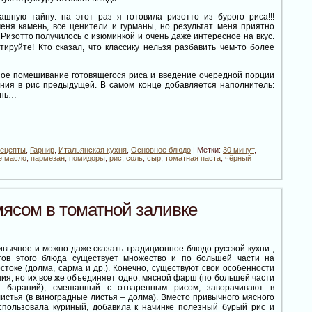
ашную тайну: на этот раз я готовила ризотто из бурого риса!!!
меня камень, все ценители и гурманы, но результат меня приятно
Ризотто получилось с изюминкой и очень даже интересное на вкус.
ируйте! Кто сказал, что классику нельзя разбавить чем-то более
ное помешивание готовящегося риса и введение очередной порции
ания в рис предыдущей. В самом конце добавляется наполнитель:
ень…
рецепты
,
Гарнир
,
Итальянская кухня
,
Основное блюдо
| Метки:
30 минут
,
е масло
,
пармезан
,
помидоры
,
рис
,
соль
,
сыр
,
томатная паста
,
чёрный
ясом в томатной заливке
вычное и можно даже сказать традиционное блюдо русской кухни ,
гов этого блюда существует множество и по большей части на
токе (долма, сарма и др.). Конечно, существуют свои особенности
ия, но их все же объединяет одно: мясной фарш (по большей части
и бараний), смешанный с отваренным рисом, заворачивают в
истья (в виноградные листья – долма). Вместо привычного мясного
пользовала куриный, добавила к начинке полезный бурый рис и