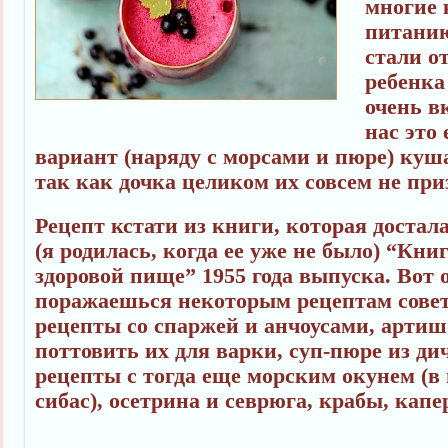
многие 
питанию
стали о
ребенка
очень в
нас это
вариант (наряду с морсами и пюре) куш
так как дочка целиком их совсем не при
Рецепт кстати из книги, которая достал
(я родилась, когда ее уже не было) “Кни
здоровой пище” 1955 года выпуска. Вот
поражаешься некоторым рецептам совет
рецепты со спаржей и анчоусами, артиш
поттовить их для варки, суп-пюре из ди
рецепты с тогда еще морским окунем (в
сибас), осетрина и севрюга, крабы, капе