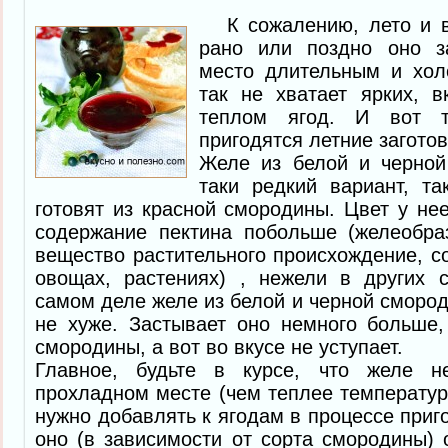
К сожалению, лето и вр
рано или поздно оно за
место длительным и хол
так не хватает ярких, 
теплом ягод. И вот т
пригодятся летние заготов
Желе из белой и черной
таки редкий вариант, та
готовят из красной смородины. Цвет у н
содержание пектина побольше (желеобр
вещество растительного происхождение, с
овощах, растениях) , нежели в других 
самом деле желе из белой и черной смород
не хуже. Застывает оно немного больше,
смородины, а вот во вкусе не уступает.
Главное, будьте в курсе, что желе н
прохладном месте (чем теплее температур
нужно добавлять к ягодам в процессе приг
оно (в зависимости от сорта смородины) 