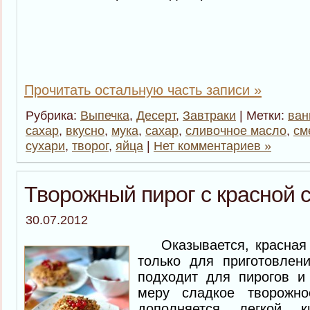
Прочитать остальную часть записи »
Рубрика:
Выпечка
,
Десерт
,
Завтраки
| Метки:
ван
сахар
,
вкусно
,
мука
,
сахар
,
сливочное масло
,
см
сухари
,
творог
,
яйца
|
Нет комментариев »
Творожный пирог с красной 
30.07.2012
Оказывается, красная с
только для приготовлен
подходит для пирогов и 
меру сладкое творожно
дополняется легкой к