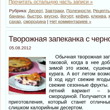
Прочитать остальную часть записи »
Рубрика:
Десерт
,
Завтраки
,
Полезности
,
Рецепты
бананы
,
быстро
,
вкусно
,
йогурт
,
кефир
,
клюква
,
сахар
,
смородина
|
Нет комментариев »
Творожная запеканка с черн
05.08.2012
Обычная творожная запе
таковой, когда в нее до
зимой это изюм, сушена
курага. А вот летом возм
В ход идут свежие ягоды
свежие сезонные фрукты
летний вариант – з
смородиной. Получается я
приготовления, который станет отличн
слишком калорийным десертом.