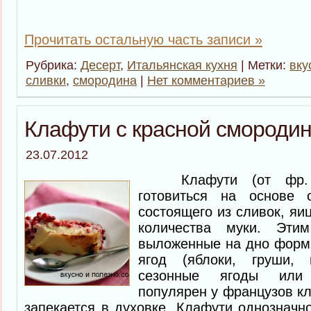
Прочитать остальную часть записи »
Рубрика:
Десерт
,
Итальянская кухня
| Метки:
вку
сливки
,
смородина
|
Нет комментариев »
Клафути с красной смороди
23.07.2012
Клафути (от фр. “Сl
готовиться на основе о
состоящего из сливок, яи
количества муки. Эти
выложенные на дно формы
ягод (яблоки, груши,
сезонные ягоды или
популярен у французов кл
запекается в духовке. Клафути однозначн