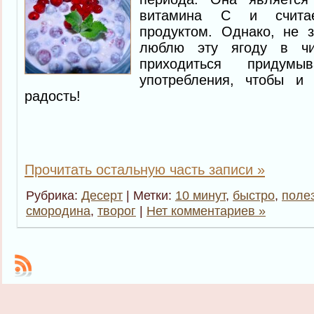
витамина С и счита
продуктом. Однако, не 
люблю эту ягоду в чи
приходиться придум
употребления, чтобы и
радость!
Прочитать остальную часть записи »
Рубрика:
Десерт
| Метки:
10 минут
,
быстро
,
поле
смородина
,
творог
|
Нет комментариев »