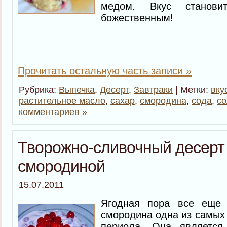
медом. Вкус станови
божественным!
Прочитать остальную часть записи »
Рубрика:
Выпечка
,
Десерт
,
Завтраки
| Метки:
вку
растительное масло
,
сахар
,
смородина
,
сода
,
со
комментариев »
Творожно-сливочный десерт 
смородиной
15.07.2011
Ягодная пора все еще
смородина одна из самых 
периода. Она является