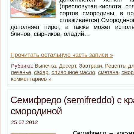
(пресловутая кислота, от
сортов смородины, в пр
сглаживается).Смороди
дополняет пирог, а также может испол
блинов, сырников, оладий…
Прочитать остальную часть записи »
Рубрика:
Выпечка
,
Десерт
,
Завтраки
,
Рецепты дл
печенье
,
сахар
,
сливочное масло
,
сметана
,
смор
комментариев »
Семифредо (semifreddo) с к
смородиной
25.07.2012
Семифредо – восхитит