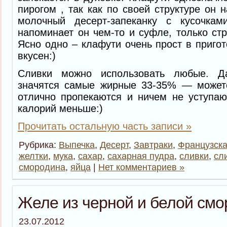
пирогом , так как по своей структуре он 
молочный десерт-запеканку с кусочкам
напоминает он чем-то и суфле, только стр
Ясно одно – клафути очень прост в приго
вкусен:)
Сливки можно использовать любые. Д
значятся самые жирные 33-35% — можете
отлично пропекаются и ничем не уступаю
калорий меньше:)
Прочитать остальную часть записи »
Рубрика:
Выпечка
,
Десерт
,
Завтраки
,
Французска
желтки
,
мука
,
сахар
,
сахарная пудра
,
сливки
,
сл
смородина
,
яйца
|
Нет комментариев »
Желе из черной и белой см
23.07.2012