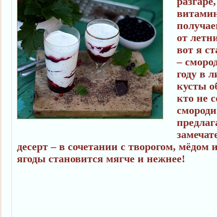
разгаре
витамин
получае
от летн
вот я с
– сморо
году в л
кусты об
кто не 
смороди
предлаг
замеча
десерт – в сочетании с творогом, мёдом
ягоды становится мягче и нежнее!