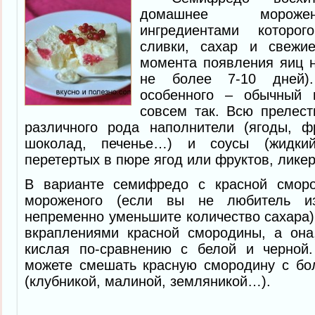
домашнее мороже
ингредиентами которо
сливки, сахар и свежи
момента появления яиц н
не более 7-10 дней)
особенного – обычный 
совсем так. Всю прелес
различного рода наполнители (ягоды, фр
шоколад, печенье…) и соусы (жидки
перетертых в пюре ягод или фруктов, лик
В варианте семифредо с красной сморо
мороженого (если вы не любитель из
непременно уменьшите количество сахара)
вкраплениями красной смородины, а она,
кислая по-сравнению с белой и черной
можете смешать красную смородину с бо
(клубникой, малиной, земляникой…).