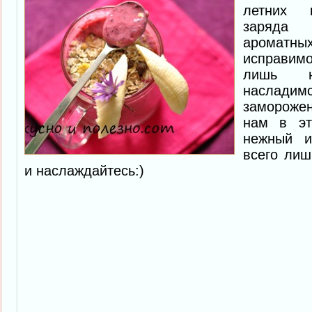
летних к
заряда 
арома
исправимо
лишь 
наслад
замороже
нам в эт
нежный 
всего лиш
и наслаждайтесь:)