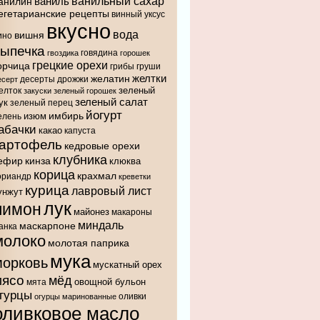
ванильный сахар
анилин
ваниль
егетарианские рецепты
винный уксус
вкусно
вода
вишня
ино
выпечка
говядина
гвоздика
горошек
грецкие орехи
орчица
грибы
груши
желтки
желатин
десерты
дрожжи
есерт
зеленый
елток
закуски
зеленый горошек
зеленый салат
ук
зеленый перец
йогурт
имбирь
изюм
елень
абачки
какао
капуста
картофель
кедровые орехи
клубника
ефир
кинза
клюква
корица
крахмал
ориандр
креветки
курица
лавровый лист
унжут
лук
лимон
майонез
макароны
миндаль
маскарпоне
анка
молоко
молотая паприка
мука
морковь
мускатный орех
мясо
мёд
овощной бульон
мята
гурцы
оливки
огурцы маринованные
оливковое масло