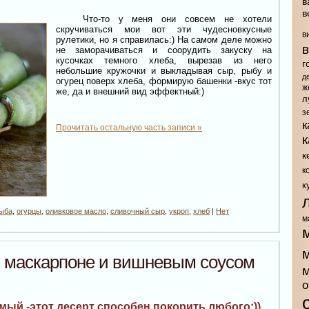
в
в
Что-то у меня они совсем не хотели
скручиваться мои вот эти чудесновкусные
в
рулетики, но я справилась:) На самом деле можно
не заморачиваться и соорудить закуску на
кусочках темного хлеба, вырезав из него
г
небольшие кружочки и выкладывая сыр, рыбу и
д
огурец поверх хлеба, формирую башенки -вкус тот
ж
же, да и внешний вид эффектный:)
л
з
к
Прочитать остальную часть записи »
к
к
к
рыба
,
огурцы
,
оливковое масло
,
сливочный сыр
,
укроп
,
хлеб
|
Нет
м
з маскарпоне и вишневым соусом
о
мый -этот десерт способен покорить любого:))