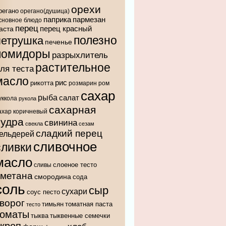
орехи
регано
орегано(душица)
паприка
пармезан
сновное блюдо
перец
аста
перец красный
полезно
петрушка
печенье
помидоры
разрыхлитель
растительное
ля теста
масло
рис
рикотта
розмарин
ром
сахар
рыба
салат
уккола
рукола
сахарная
ахар коричневый
пудра
свинина
свекла
сезам
сладкий перец
ельдерей
сливочное
сливки
масло
слоеное тесто
сливы
сметана
смородина
сода
соль
сыр
сухари
соус песто
ворог
тимьян
томатная паста
тесто
томаты
тыква
тыквенные семечки