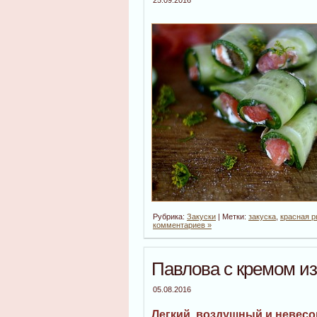
Рубрика:
Закуски
| Метки:
закуска
,
красная 
комментариев »
Павлова с кремом и
05.08.2016
Легкий, воздушный и невесо