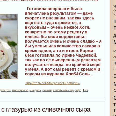
о
Готовила впервые и была
о
впечатлена результатом — даже
п
скорее не внешним, так как здесь
еще есть куда стремится, а
вкусовым – очень нежно! Хотя,
конкретно по этому рецепту я
д
внесла бы свои коррективы:
получается очень и очень сладко – я
бы уменьшила количество сахара в
креме вдвое, а то и втрое. Коржи-
р
безе готовила по Ирине Чадеевой,
с
так как по ее выверенным рецептам
получается всегда -по крайней мере
с
у меня. А вот сам рецепт с кремом и
соусом из журнала Хлеб&Соль .
Прочитать остальную часть записи »
десерты
,
маскарпоне
,
миндаль
,
сливки
,
сливочный сыр
,
торт
|
Нет
т
с глазурью из сливочного сыра