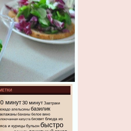
МЕТКИ
10 минут
30 минут
Завтраки
базилик
вокадо
апельсины
аклажаны
бананы
белое вино
блюда из
бисквит
елокочанная капуста
быстро
яса и курицы
бульон