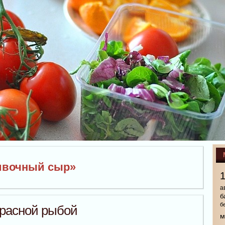
ливочный сыр»
а
б
б
красной рыбой
м