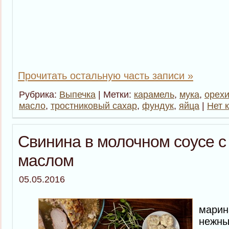
Прочитать остальную часть записи »
Рубрика:
Выпечка
| Метки:
карамель
,
мука
,
орех
масло
,
тростниковый сахар
,
фундук
,
яйца
|
Нет 
Свинина в молочном соусе 
маслом
05.05.2016
Мяс
мари
нежны