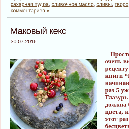
сахарная пудра
,
сливочное масло
,
сливы
,
творо
комментариев »
Маковый кекс
30.07.2016
Просте
очень в
рецепту
книги “
начинаю
раз 5 уж
Глазурь
должна 
цвета, к
этот ра
бесцвет