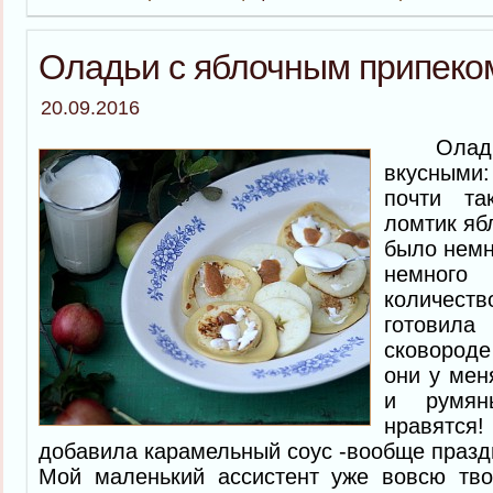
Оладьи с яблочным припеко
20.09.2016
Оладьи 
вкусными:
почти т
ломтик яб
было немн
немного
количест
готовила 
сковород
они у мен
и румян
нравятс
добавила карамельный соус -вообще праздн
Мой маленький ассистент уже вовсю тво