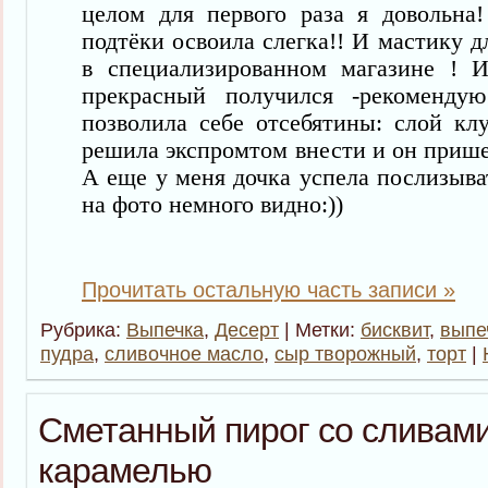
целом для первого раза я довольн
подтёки освоила слегка!! И мастику д
в специализированном магазине ! 
прекрасный получился -рекоменд
позволила себе отсебятины: слой кл
решила экспромтом внести и он пришел
А
еще у меня дочка успела послизыва
на фото немного видно:))
Прочитать остальную часть записи »
Рубрика:
Выпечка
,
Десерт
| Метки:
бисквит
,
выпе
пудра
,
сливочное масло
,
сыр творожный
,
торт
|
Сметанный пирог со сливами
карамелью