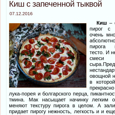
Киш с запеченной тыквой
07.12.2016
Киш
– 
пирог с 
очень мн
абсолютн
пирога 
тесто. И 
смеси
сыра.Пр
нестанд
овощной н
в которо
прекрасн
лука-порея и болгарского перца, пикантно
тмина. Мак насыщает начинку легким 
меняют текстуру пирога в целом. А зали
придает пирогу нежность, легкость и и ещ