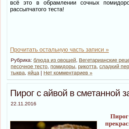
всё это в обрамлении сочных помидоро
рассыпчатого теста!
Прочитать остальную часть записи »
Рубрика:
блюда из овощей
,
Вегетарианские рец
песочное тесто
,
помидоры
,
рикотта
,
сладкий пе
тыква
,
яйца
|
Нет комментариев »
Пирог с айвой в сметанной з
22.11.2016
Пирог 
прекрас