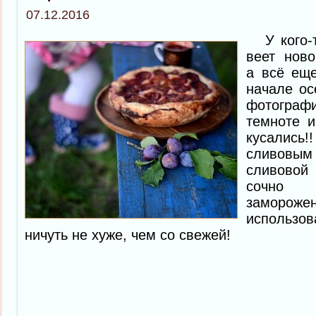
07.12.2016
У кого-т
веет ново
а всё еще
начале ос
фотограф
темноте и
кусалис
сливовым 
сливовой
сочно
заморож
использо
ничуть не хуже, чем со свежей!