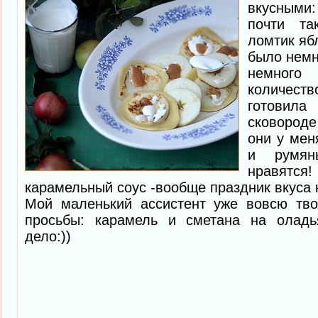
вкусными:
почти т
ломтик яб
было немн
немного
количест
готовила 
сковород
они у мен
и румян
нравятся
карамельный соус -вообще праздник вкуса к
Мой маленький ассистент уже вовсю тво
просьбы: карамель и сметана на оладь
дело:))