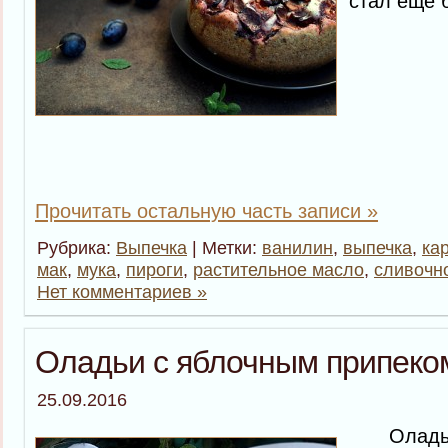
стал еще 
Прочитать остальную часть записи »
Рубрика:
Выпечка
| Метки:
ванилин
,
выпечка
,
ка
мак
,
мука
,
пироги
,
растительное масло
,
сливочн
Нет комментариев »
Оладьи с яблочным припеко
25.09.2016
Оладьи 