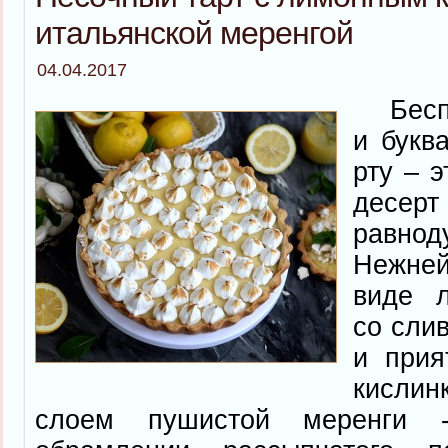
итальянской меренгой
04.04.2017
Беспо
и букв
рту – э
десер
равнод
Нежне
виде л
со сли
и прия
кислин
слоем пушистой меренги 