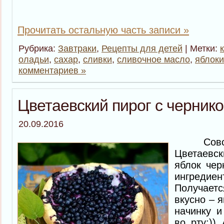
Прочитать остальную часть записи »
Рубрика:
Завтраки
,
Рецепты для детей
| Метки:
оладьи
,
сахар
,
сливки
,
сливочное масло
,
яблоки
комментариев »
Цветаевский пирог с черник
20.09.2016
Совсем
Цветаевс
яблок чер
ингреди
Получае
вкусно – 
начинку и
во рту:))