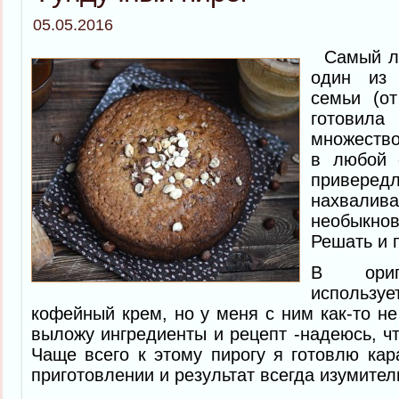
05.05.2016
Самый лю
один из
семьи (о
готовил
множество
в любой 
приве
нахваливае
необыкн
Решать и 
В ориг
исполь
кофейный крем, но у меня с ним как-то не
выложу ингредиенты и рецепт -надеюсь, чт
Чаще всего к этому пирогу я готовлю кар
приготовлении и результат всегда изумител