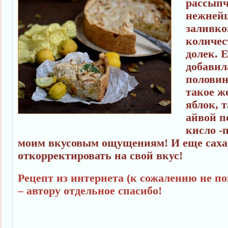
рассыпч
нежней
заливко
количес
долек. 
добавила
половин
такое ж
яблок, 
айвой п
кисло -
моим вкусовым ощущениям! И еще саха
откорректировать на свой вкус!
Рецепт из интернета (к сожалению не п
– автору отдельное спасибо!