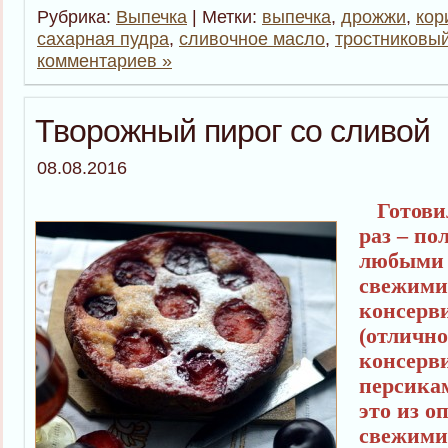
Рубрика:
Выпечка
| Метки:
выпечка
,
дрожжи
,
кор
сахарная пудра
,
сливочное масло
,
тростниковый
комментариев »
Творожный пирог со сливой
08.08.2016
Готовил
раз – по
любыми 
свежими
консерв
(отлично
консерв
персика
это из о
свежими