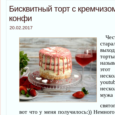
Бисквитный торт с кремчизо
конфи
20.02.2017
Честн
стара
вы
торт
назыв
этот
неско
yout
неск
мужа
свят
вот что у меня получилось:)) Немного