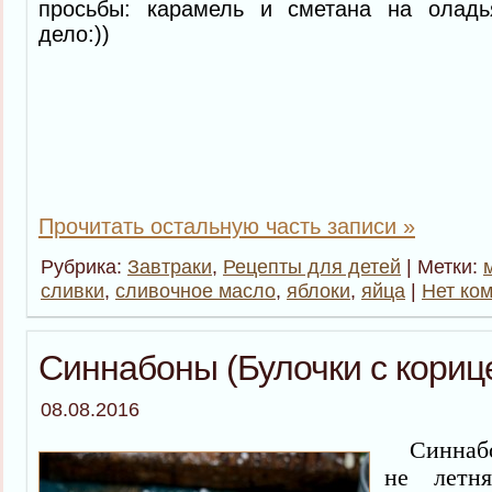
просьбы: карамель и сметана на оладь
дело:))
Прочитать остальную часть записи »
Рубрика:
Завтраки
,
Рецепты для детей
| Метки:
сливки
,
сливочное масло
,
яблоки
,
яйца
|
Нет ко
Синнабоны (Булочки с кориц
08.08.2016
Синнабон
не летн