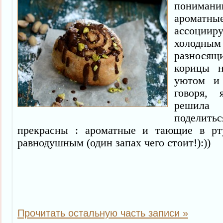
понима
ароматны
ассоци
холодным 
разносящ
корицы н
уютом и 
говоря,
решила
поделить
прекрасны : ароматные и тающие в р
равнодушным (один запах чего стоит!):))
Прочитать остальную часть записи »