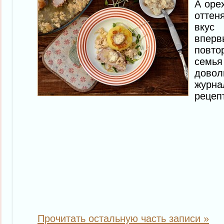
А оре
отте
вкус
впер
повт
семь
дово
жур
рецеп
Прочитать остальную часть записи »