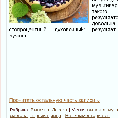
мультива
такого
результа
доволь
стопроцентный “духовочный” результ
лучшего…
Прочитать остальную часть записи »
Рубрика:
Выпечка
,
Десерт
| Метки:
выпечка
,
мук
сметана
,
черника
,
яйца
|
Нет комментариев »