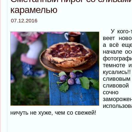
карамелью
07.12.2016
У кого-т
веет ново
а всё еще
начале ос
фотограф
темноте и
кусалис
сливовым 
сливовой
сочно
заморож
использо
ничуть не хуже, чем со свежей!