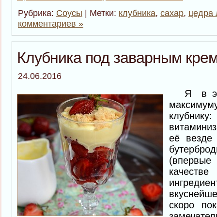
Рубрика:
Соусы
| Метки:
клубника
,
сахар
,
цедра
комментариев »
Клубника под заварным кре
24.06.2016
Я в это
максим
клубни
витаминиз
её везде
бутербро
(впервы
качес
ингред
вкуснейше
скоро пок
замеча