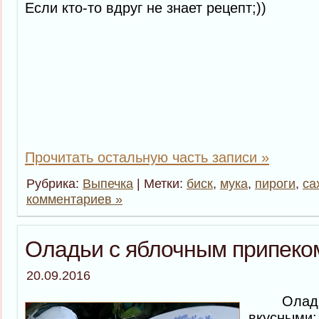
Если кто-то вдруг не знает рецепт;))
Прочитать остальную часть записи »
Рубрика:
Выпечка
| Метки:
биск
,
мука
,
пироги
,
са
комментариев »
Оладьи с яблочным припеко
20.09.2016
Оладьи 
вкусными: