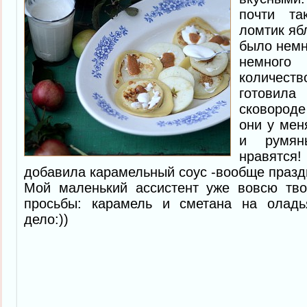
почти т
ломтик яб
было немн
немного
количест
готовила 
сковород
они у мен
и румян
нравятс
добавила карамельный соус -вообще праздн
Мой маленький ассистент уже вовсю тво
просьбы: карамель и сметана на оладь
дело:))