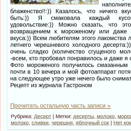
наполнит
блаженство!!:)) Казалось, что ничего в
быть:)) Я смаковала каждый кусо
удовольствие:)) Можно сказать, что э
возвращением к мороженому или даже 
вкуса:)) Всем любителям этого лакомства л
летнего черешневого холодного десерта:)
очень сладко (количество сгущеного мо
-всем, кто пробовал понравилось и даже я 
Фото мороженого получилось смазанным
почти в 10 вечера и мой фотоаппарат потян
на следующее утро уже нечего было снимат
Рецепт из журнала Гастроном
Прочитать остальную часть записи »
Рубрика:
Десерт
| Метки:
десерты
,
молоко
,
моро
молоко
,
сливки
,
черешня
,
яблочный сок
|
Нет ко