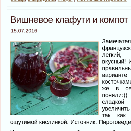
Вишневое клафути и компот
15.07.2016
Замеча
французс
легкий,
вкусный! 
правильн
вариант
косточкам
же в се
поняли:)
сладкой 
увеличит
так как 
ощутимой кислинкой. Источник: Пироговед