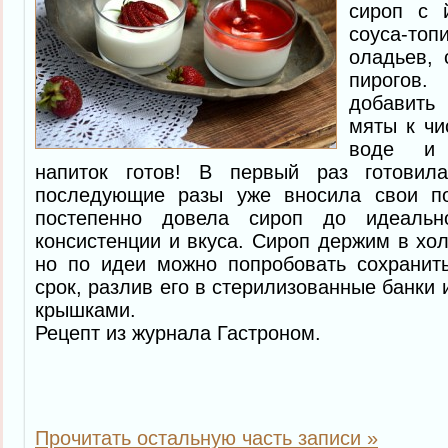
сироп с й
соуса-топ
оладьев, 
пирогов.
добавить
мяты к чи
воде и 
напиток готов! В первый раз готовил
последующие разы уже вносила свои по
постепенно довела сироп до идеаль
консистенции и вкуса. Сироп держим в хол
но по идеи можно попробовать сохранит
срок, разлив его в стерилизованные банки
крышками.
Рецепт из журнала Гастроном.
Прочитать остальную часть записи »