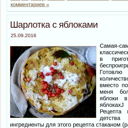
комментариев »
Шарлотка с яблоками
25.09.2016
Самая
классичес
в приго
беспрои
Готовлю
количеств
вместо п
меня бо
яблоки 
яблокахJ
Рецепта
детства
ингредиенты для этого рецепта стаканом (р