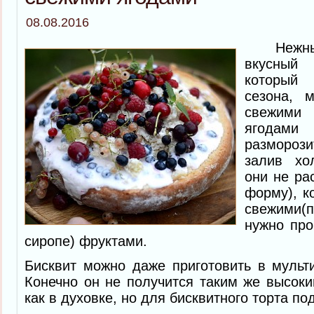
08.08.2016
Нежный
вкусный
который
сезона, 
свежими
ягодами
размороз
залив хо
они не ра
форму), к
свежими
нужно про
сиропе) фруктами.
Бисквит можно даже приготовить в мульти
Конечно он не получится таким же высок
как в духовке, но для бисквитного торта по