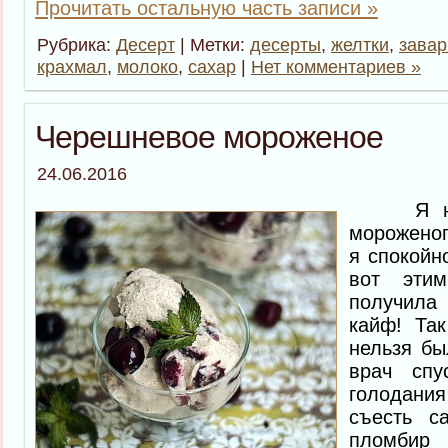
Прочитать остальную часть записи »
Рубрика:
Десерт
| Метки:
десерты
,
желтки
,
завар
крахмал
,
молоко
,
сахар
|
Нет комментариев »
Черешневое мороженое
24.06.2016
Я не б
мороженог
я спокойно
вот эти
получил
кайф! Так
нельзя бы
врач спу
голодани
съесть с
пломб