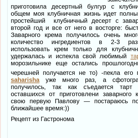
приготовила десертный булгур с клубн
общем моя клубничная жизнь идет полным
простейший клубничный десерт с зава
второй год и все от него в восторге: быст
Заварного крема получилось очень мно
количество ингредиентов в 2-3 ра
использовать крем только для клубнич
удержалась и испекла свой любимый
та
морозильнике еще остались прошлогод
черешней получается не то) -пекла его
saharisha
уже много раз, а сфотогра
получилось, так как съедается тарт
оставшихся от приготовлени заварного 
свою первую Павлову — постараюсь по
ближайшее время:))
Рецепт из Гастронома