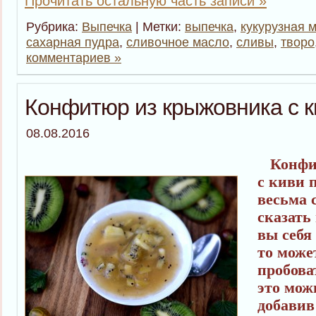
Прочитать остальную часть записи »
Рубрика:
Выпечка
| Метки:
выпечка
,
кукурузная 
сахарная пудра
,
сливочное масло
,
сливы
,
творо
комментариев »
Конфитюр из крыжовника с к
08.08.2016
Конфит
с киви 
весьма 
сказать
вы себя 
то може
пробова
это мож
добавив