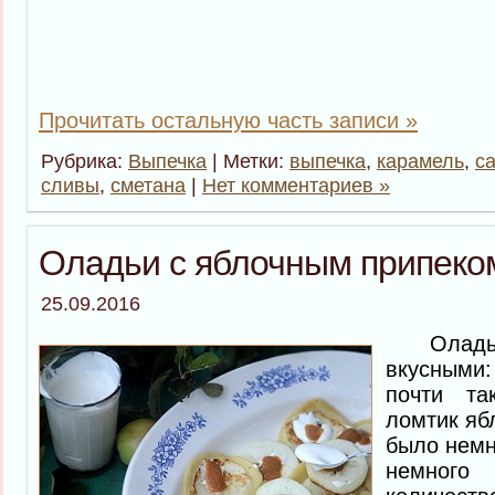
Прочитать остальную часть записи »
Рубрика:
Выпечка
| Метки:
выпечка
,
карамель
,
с
сливы
,
сметана
|
Нет комментариев »
Оладьи с яблочным припеко
25.09.2016
Оладьи 
вкусными:
почти т
ломтик яб
было немн
немного