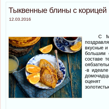
Тыквенные блины с корицей
12.03.2016
С Масл
поздравл
вкусные и
большим 
составе т
оябзатель
-в идеале
домочад
оценят
золотисты