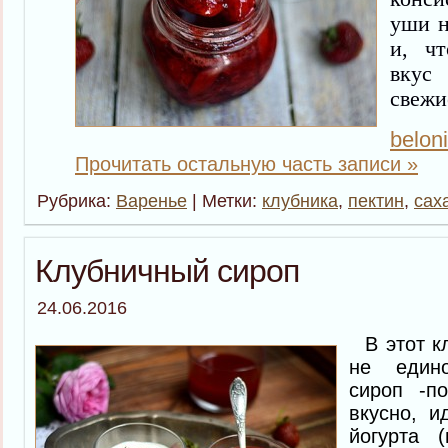
уши н
и, чт
вкус
свеж
belon
Прочитать остальную часть записи »
Рубрика:
Варенье
| Метки:
клубника
,
пектин
,
сах
Клубничный сироп
24.06.2016
В этот кл
не един
сироп -п
вкусно, и
йогурта 