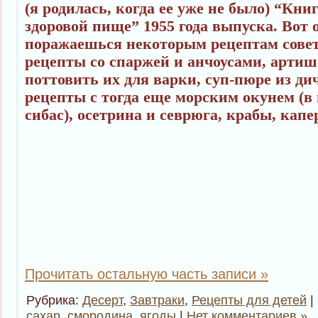
(я родилась, когда ее уже не было) “Кни
здоровой пище” 1955 года выпуска. Вот
поражаешься некоторым рецептам совет
рецепты со спаржей и анчоусами, артиш
поттовить их для варки, суп-пюре из ди
рецепты с тогда еще морским окунем (в
сибас), осетрина и севрюга, крабы, капе
Прочитать остальную часть записи »
Рубрика:
Десерт
,
Завтраки
,
Рецепты для детей
|
сахар
,
смородина
,
ягоды
|
Нет комментариев »