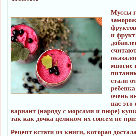
Муссы г
заморож
фруктов
и фрукт
добавле
считают
оказало
многие 
питанию
стали о
ребенка
очень в
нас это
вариант (наряду с морсами и пюре) куш
так как дочка целиком их совсем не при
Рецепт кстати из книги, которая достал