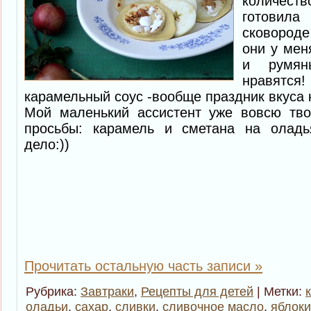
количест
готовила 
сковород
они у мен
и румян
нравятся
карамельный соус -вообще праздник вкуса к
Мой маленький ассистент уже вовсю тво
просьбы: карамель и сметана на оладь
дело:))
Прочитать остальную часть записи »
Рубрика:
Завтраки
,
Рецепты для детей
| Метки:
оладьи
,
сахар
,
сливки
,
сливочное масло
,
яблоки