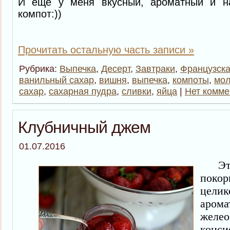
И еще у меня вкусный, ароматный и 
компот:))
Прочитать остальную часть записи »
Рубрика:
Выпечка
,
Десерт
,
Завтраки
,
Французска
ванильный сахар
,
вишня
,
выпечка
,
компоты
,
мол
сахар
,
сахарная пудра
,
сливки
,
яйца
|
Нет комме
Клубничный джем
01.07.2016
Этот
пок
цели
аром
желео
конси