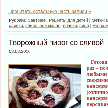
Прочитать остальную часть записи »
Рубрика:
Завтраки
,
Рецепты для детей
| Метки:
сливки
,
сливочное масло
,
яблоки
,
яйца
|
Нет ко
Творожный пирог со сливой
08.08.2016
Готовил
раз – по
любыми 
свежими
консерв
(отлично
консерв
персика