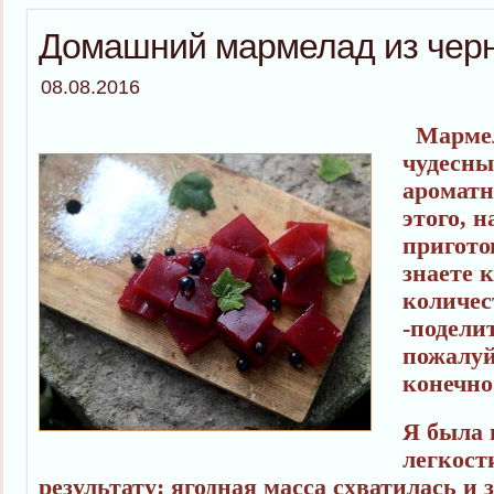
Домашний мармелад из чер
08.08.2016
Мармел
чудесны
ароматн
этого, н
пригото
знаете 
количес
-поделит
пожалуй
конечно
Я была 
легкост
результату: ягодная масса схватилась и