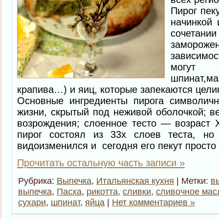
Пирог пеку
начинкой 
сочетан
заморож
зависимо
могут
шпинат,м
крапива…) и яиц, которые запекаются целик
Основные ингредиенты пирога символич
жизни, скрытый под неживой оболочкой; в
возрождения; слоенное тесто — возраст 
пирог состоял из 33х слоев теста, но
видоизменился и сегодня его пекут просто 
Прочитать остальную часть записи »
Рубрика:
Выпечка
,
Итальянская кухня
| Метки:
в
выпечка
,
Пасха
,
рикотта
,
сливки
,
сливочное мас
сухари
,
шпинат
,
яйца
|
Нет комментариев »