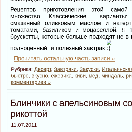
Рецептов приготовления этой самой 
множество. Классические варианты: 
смазанный оливковым маслом и натерт
томатами, базиликом и моцареллой. Я 
брускетты, которые больше подходят не в к
полноценный и полезный завтрак
Прочитать остальную часть записи »
Рубрика:
Десерт
,
Завтраки
,
Закуски
,
Итальянская
быстро
,
вкусно
,
ежевика
,
киви
,
мёд
,
миндаль
,
ри
комментариев »
Блинчики с апельсиновым со
рикоттой
11.07.2011