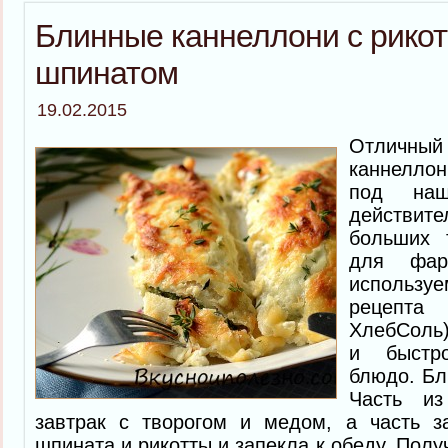
Блинные каннеллони с рикот
шпинатом
19.02.2015
Отличны
каннелло
под наш
действи
больших т
для фар
использу
рецепт
ХлебСоль)
и быстр
блюдо. Бл
Часть и
завтрак с творогом и медом, а часть з
шпината и рикотты и запекла к обеду. Пол