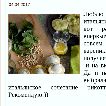
04.04.2017
Люблю
италья
вот ра
впервы
совсем
варе
получае
-и на в
Да и н
выбрал
итальянское сочетание рико
Рекомендую:))