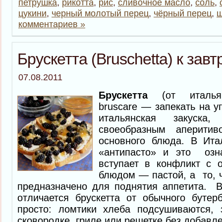
петрушка
,
рикотта
,
рис
,
сливочное масло
,
соль
,
цукини
,
черный молотый перец
,
чёрный перец
,
ш
комментариев »
Брускетта (Bruschetta) к завт
07.08.2011
Брускетта
(от итальян
bruscare — запекать на 
итальянская закуска,
своеобразным аперит
основного блюда. В Ита
«антипасто» и это озна
вступает в конфликт с 
блюдом — пастой, а то, ч
предназначено для поднятия аппетита. В
отличается брускетта от обычного бутер
просто: ломтики хлеба подсушиваются
сковородке, гриле или решетке без добавл