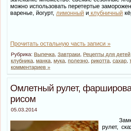
можно использовать перетертые заморожен
варенье, йогурт,
лимонный
и
клубничный
кё
Прочитать остальную часть записи »
Рубрика:
Выпечка
,
Завтраки
,
Рецепты для детей
клубника
,
манка
,
мука
,
полезно
,
рикотта
,
сахар
,
комментариев »
Омлетный рулет, фарширова
рисом
05.03.2014
Замеча
рулет, ск