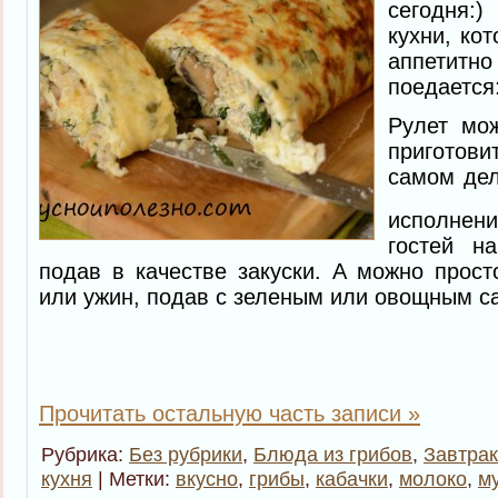
сегодня:
кухни, кот
аппетитн
поедается
Рулет мо
приготов
самом дел
исполне
гостей н
подав в качестве закуски. А можно прост
или ужин, подав с зеленым или овощным с
Прочитать остальную часть записи »
Рубрика:
Без рубрики
,
Блюда из грибов
,
Завтра
кухня
| Метки:
вкусно
,
грибы
,
кабачки
,
молоко
,
м