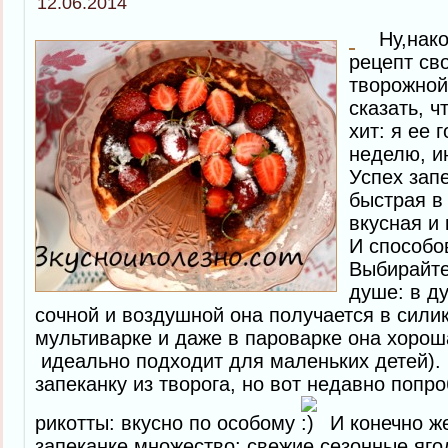
12.06.2014
Ну,нако
рецепт св
творожной
сказать, ч
хит: я ее
неделю, ин
Успех запе
быстрая в
вкусная и
И способо
Выбирайте
душе: в д
сочной и воздушной она получается в сили
мультиварке и даже в пароварке она хорош
идеально подходит для маленьких детей). 
запеканку из творога, но вот недавно попр
рикотты: вкусно по особому
И конечно же
запеканке множество: свежие сезонные яго