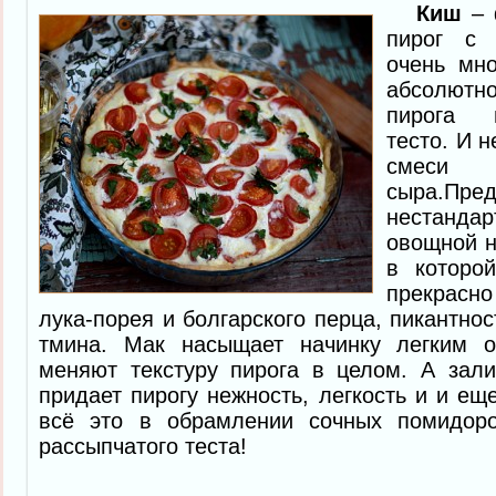
Киш
– 
пирог с 
очень мн
абсолютн
пирога 
тесто. И 
смеси
сыра.Пр
нестанд
овощной н
в которо
прекрасн
лука-порея и болгарского перца, пикантно
тмина. Мак насыщает начинку легким 
меняют текстуру пирога в целом. А зали
придает пирогу нежность, легкость и и ещ
всё это в обрамлении сочных помидоро
рассыпчатого теста!