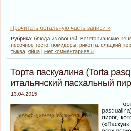
Прочитать остальную часть записи »
Рубрика:
блюда из овощей
,
Вегетарианские рец
песочное тесто
,
помидоры
,
рикотта
,
сладкий пе
тыква
,
яйца
|
Нет комментариев »
Торта паскуалина (Torta pasq
итальянский пасхальный пир
13.04.2015
Торта п
pasquali
пирог, ко
(«Паскуа»
всех регио