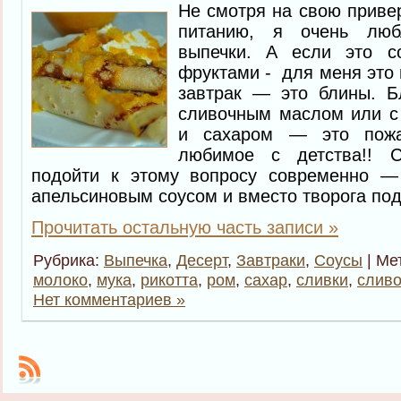
Не смотря на свою приве
питанию, я очень лю
выпечки. А если это с
фруктами - для меня это 
завтрак — это блины. Б
сливочным маслом или с 
и сахаром — это пожа
любимое с детства!! 
подойти к этому вопросу современно —
апельсиновым соусом и вместо творога пода
Прочитать остальную часть записи »
Рубрика:
Выпечка
,
Десерт
,
Завтраки
,
Соусы
| Ме
молоко
,
мука
,
рикотта
,
ром
,
сахар
,
сливки
,
сливо
Нет комментариев »