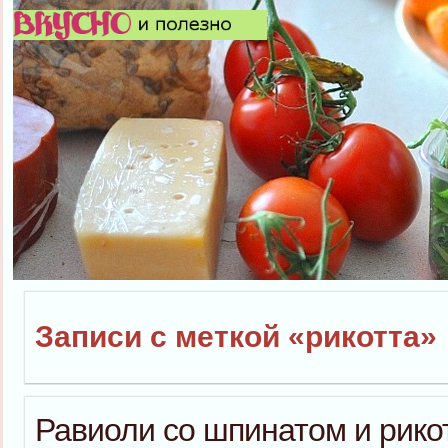
Записи с меткой «рикотта»
Равиоли со шпинатом и рико