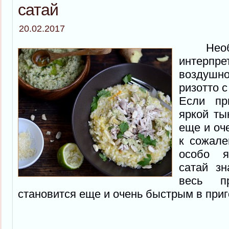
сатай
20.02.2017
Необы
интерп
возду
ризотто с
Если пр
яркой ты
еще и оче
к сожале
особо я
сатай зн
весь п
становится еще и очень быстрым в приг