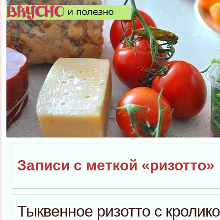
Записи с меткой «ризотто»
Тыквенное ризотто с кролик