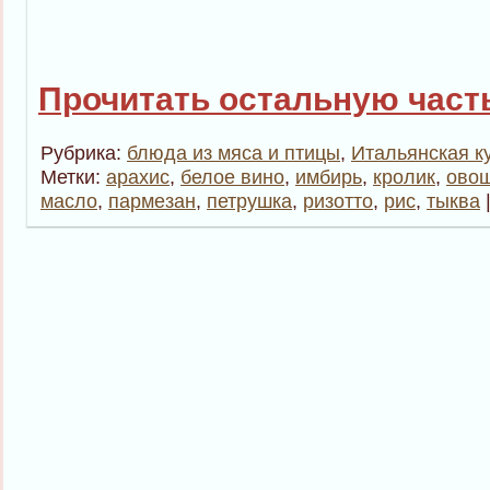
Прочитать остальную часть
Рубрика:
блюда из мяса и птицы
,
Итальянская к
Метки:
арахис
,
белое вино
,
имбирь
,
кролик
,
овощ
масло
,
пармезан
,
петрушка
,
ризотто
,
рис
,
тыква