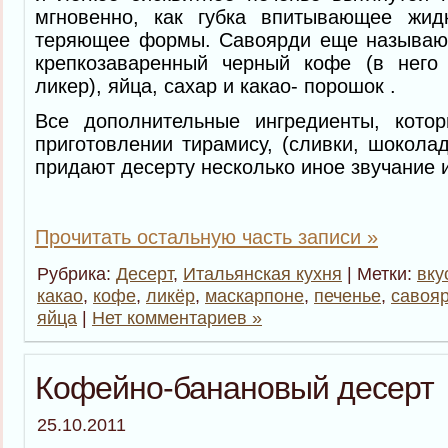
мгновенно, как губка впитывающее жид
теряющее формы. Савоярди еще называют 
крепкозаваренный черный кофе (в него
ликер), яйца, сахар и какао- порошок .
Все дополнительные ингредиенты, кото
приготовлении тирамису, (сливки, шоколад
придают десерту несколько иное звучание и
Прочитать остальную часть записи »
Рубрика:
Десерт
,
Итальянская кухня
| Метки:
вку
какао
,
кофе
,
ликёр
,
маскарпоне
,
печенье
,
савоя
яйца
|
Нет комментариев »
Кофейно-банановый десерт
25.10.2011