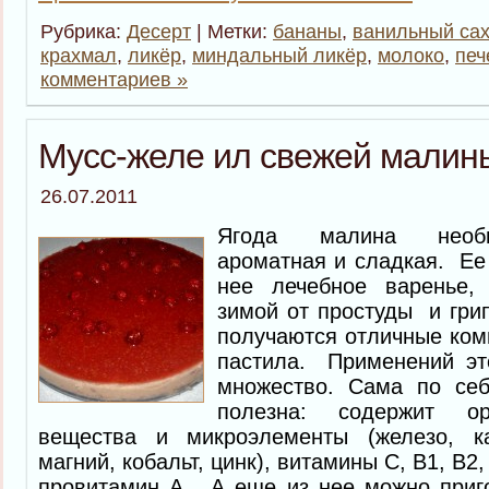
Рубрика:
Десерт
| Метки:
бананы
,
ванильный са
крахмал
,
ликёр
,
миндальный ликёр
,
молоко
,
печ
комментариев »
Мусс-желе ил свежей малин
26.07.2011
Ягода малина необы
ароматная и сладкая. Ее 
нее лечебное варенье,
зимой от простуды и гри
получаются отличные ком
пастила. Применений эт
множество. Сама по себ
полезна: содержит ор
вещества и микроэлементы (железо, ка
магний, кобальт, цинк), витамины С, В1, В2
провитамин А. А еще из нее можно приго