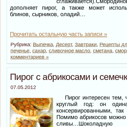
сглаживается).Смороди
дополняет пирог, а также может испол
блинов, сырников, оладий…
Прочитать остальную часть записи »
Рубрика:
Выпечка
,
Десерт
,
Завтраки
,
Рецепты дл
печенье
,
сахар
,
сливочное масло
,
сметана
,
смор
комментариев »
Пирог с абрикосами и семеч
07.05.2012
Пирог интересен тем, 
круглый год: он один
консервированными, так
Помимо абрикосов можно 
сливы…Шоколадную 