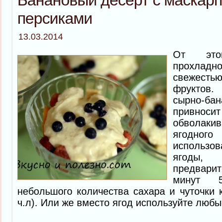
Банановый десерт с маскарп
персиками
13.03.2014
От это
прохла
свежест
фруктов
сырно-
привноси
обволаки
ягодно
использ
ягоды
предвари
минут 
небольшого количества сахара и чуточки 
ч.л). Или же вместо ягод используйте люб