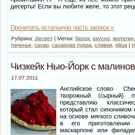
десерты! Если вы любите желе, то этот рец
Прочитать остальную часть записи »
Рубрика:
Десерт
| Метки:
белок
,
вкусно
,
желатин
печенье
,
сахар
,
сахарная пудра
,
сливки
,
яйца
|
Н
Чизкейк Нью-Йорк с малино
17.07.2011
Английское слово Che
творожный (сырный) 
представляю классич
который стал синонимом 
на основе мягкого сливоч
в его приготовлении
маскарпоне или филадел