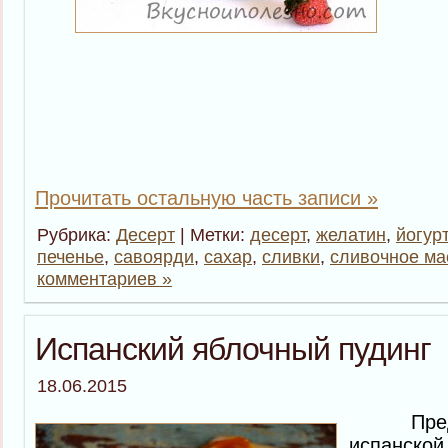
Прочитать остальную часть записи »
Рубрика:
Десерт
| Метки:
десерт
,
желатин
,
йогурт
печенье
,
савоярди
,
сахар
,
сливки
,
сливочное ма
комментариев »
Испанский яблочный пудинг
18.06.2015
Предст
испанской