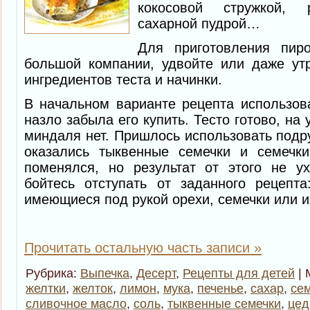
кокосовой стружкой, 
сахарной пудрой…
Для приготовления пиро
большой компании, удвойте или даже утр
ингредиентов теста и начинки.
В начальном варианте рецепта использов
назло забыла его купить. Тесто готово, на 
миндаля нет. Пришлось использовать подр
оказались тыквенные семечки и семечки
поменялся, но результат от этого не у
бойтесь отступать от заданного рецепта
имеющиеся под рукой орехи, семечки или и
Прочитать остальную часть записи »
Рубрика:
Выпечка
,
Десерт
,
Рецепты для детей
| 
желтки
,
желток
,
лимон
,
мука
,
печенье
,
сахар
,
се
сливочное масло
,
соль
,
тыквенные семечки
,
цед