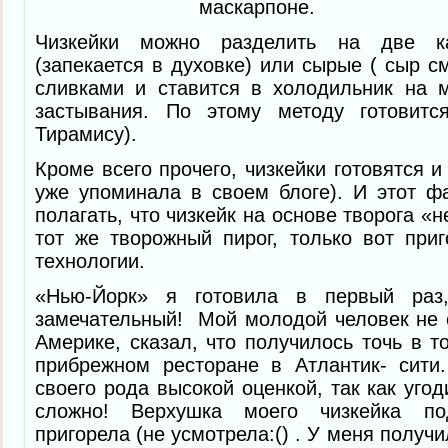
маскарпоне.
Чизкейки можно разделить на две ка
(запекается в духовке) или сырые ( сыр 
сливками и ставится в холодильник на 
застывания. По этому методу готовитс
Тирамису).
Кроме всего прочего, чизкейки готовятся и 
уже упоминала в своем блоге). И этот ф
полагать, что чизкейк на основе творога «
тот же творожный пирог, только вот при
технологии.
«Нью-Йорк» я готовила в первый раз
замечательный! Мой молодой человек не
Америке, сказал, что получилось точь в т
прибрежном ресторане в Атлантик- сити
своего рода высокой оценкой, так как уго
сложно! Верхушка моего чизкейка п
пригорела (не усмотрела:() . У меня получи