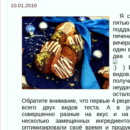
10.01.2016
Я се
пять
подд
печен
вечер
один в
два 
) В
видо
пол
неуд
остал
Обратите внимание, что первые 4 реце
всего двух видов теста. А в рез
совершенно разные на вкус и на 
несколько замещенных ингредиен
оптимизировали своё время и продук