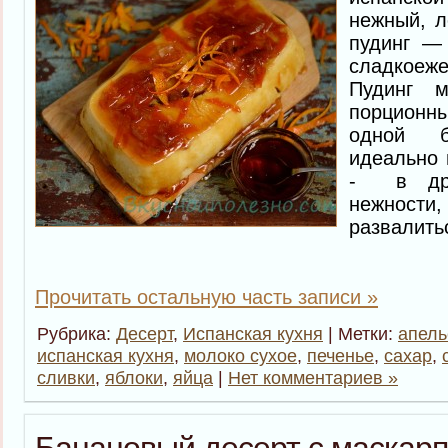
нежный, л
пудинг —
сладкоеже
Пудинг м
порцион
одной 
идеально 
- в дру
нежности,
развалить
Прочитать остальную часть записи »
Рубрика:
Десерт
,
Испанская кухня
| Метки:
апел
испанская кухня
,
молоко сухое
,
печенье
,
сахар
,
сливки
,
яблоки
,
яйца
|
Нет комментариев »