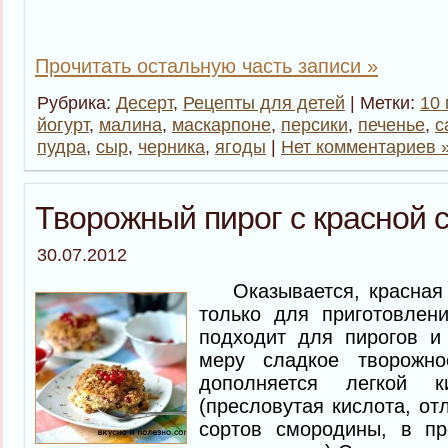
Прочитать остальную часть записи »
Рубрика:
Десерт
,
Рецепты для детей
| Метки:
10 
йогурт
,
малина
,
маскарпоне
,
персики
,
печенье
,
с
пудра
,
сыр
,
черника
,
ягоды
|
Нет комментариев 
Творожный пирог с красной 
30.07.2012
Оказывается, красная с
только для приготовлен
подходит для пирогов и 
меру сладкое творожно
дополняется легкой к
(пресловутая кислота, от
сортов смородины, в пр