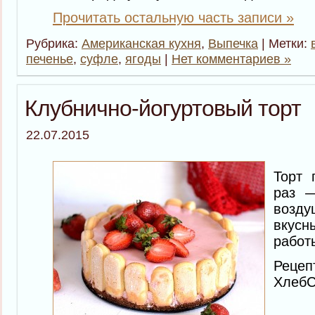
Прочитать остальную часть записи »
Рубрика:
Американская кухня
,
Выпечка
| Метки:
печенье
,
суфле
,
ягоды
|
Нет комментариев »
Клубнично-йогуртовый торт
22.07.2015
Торт 
раз 
возду
вкусн
работы
Рец
ХлебС