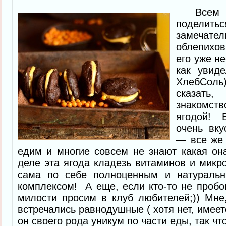
Всем пр
подел
замечат
облепихо
его уже не
как увид
ХлебСол
сказат
знакомст
ягодой! 
очень вк
— все же 
едим и многие совсем не знают какая он
деле эта ягода кладезь витаминов и микр
сама по себе полноценным и натурал
комплексом! А еще, если кто-то не пробо
милости просим в клуб любителей;)) Мне
встречались равнодушные ( хотя нет, имее
он своего рода уникум по части еды, так что