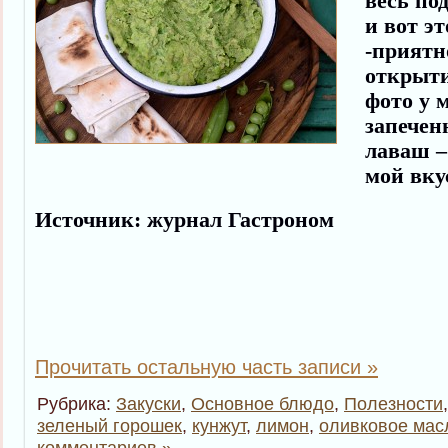
весь по
и вот э
-приятн
открыти
фото у 
запечен
лаваш –
мой вку
Источник: журнал Гастроном
Прочитать остальную часть записи »
Рубрика:
Закуски
,
Основное блюдо
,
Полезности
зеленый горошек
,
кунжут
,
лимон
,
оливковое мас
комментариев »