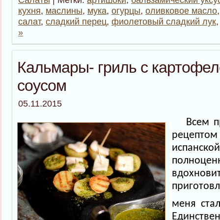
кухня
,
маслины
,
мука
,
огурцы
,
оливковое масло
салат
,
сладкий перец
,
фиолетовый сладкий лук
»
Кальмары- гриль с картофе
соусом
05.11.2015
Всем п
рецеп
испан
полноцен
вдохн
приготов
меня ста
Единстве