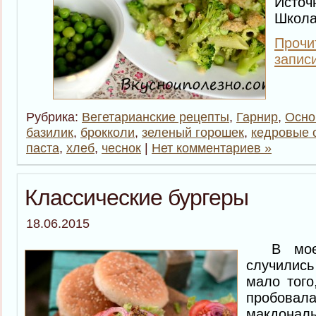
Источ
Школа
Прочи
запис
Рубрика:
Вегетарианские рецепты
,
Гарнир
,
Осно
базилик
,
брокколи
,
зеленый горошек
,
кедровые 
паста
,
хлеб
,
чеснок
|
Нет комментариев »
Классические бургеры
18.06.2015
В моей 
случилис
мало того
пробовала
макдон