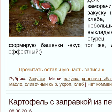
заморачи
закуску 
хлеба,
неболь
выклад
огурец
формирую башенки -вкус тот же,
эффектный:)
Прочитать остальную часть записи »
Рубрика:
Закуски
| Метки:
закуска
,
красная рыба
масло
,
сливочный сыр
,
укроп
,
хлеб
|
Нет коммен
Картофель с заправкой из п
08.08.2016