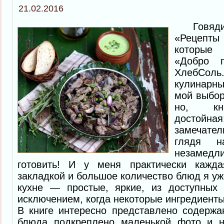
21.02.2016
Говядину
«Рецепты
которые
«Добро п
ХлебСоль
кулинарн
мой выбор
но, кни
достойна
замечате
глядя н
незаме
готовить! И у меня практически кажда
закладкой и большое количество блюд я уж
кухне — простые, яркие, из доступных
исключением, когда некоторые ингредиенты
В книге интересно представлено содержа
блюда подкреплено маленькой фото и н