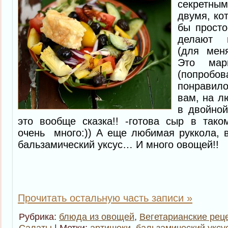
секретны
двумя, ко
бы просто
делают 
(для мен
Это мар
(попробов
понравило
вам, на л
в двойно
это вообще сказка!! -готова сыр в тако
очень много:)) А еще любимая руккола, 
бальзамический уксус… И много овощей!!
Прочитать остальную часть записи »
Рубрика:
блюда из овощей
,
Вегетарианские рец
Салаты
| Метки:
артишоки
,
бальзамический уксу