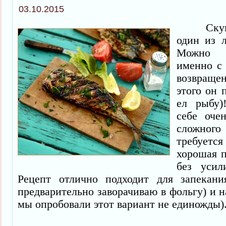
03.10.2015
Скумбр
один из 
Можно д
именно с 
возвраще
этого он 
ел рыбу)
себе оче
сложног
требуется
хорошая п
без усил
Рецепт отлично подходит для запекани
предварительно заворачиваю в фольгу) и н
мы опробовали этот вариант не единожды)