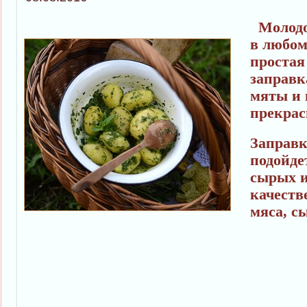
Молодо
в любом
простая
заправк
мяты и 
прекра
Заправк
подойде
сырых и
качеств
мяса, с