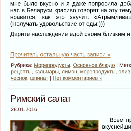
мне было вкусно и я даже попросила доба
нас в Беларуси красиво говорят на эту тем
нравится, как это звучит: «Атрымлив
(Получать удовольствие от еды:)))
Дарите наслаждение едой своим близким и 
Прочитать остальную часть записи »
Рубрика:
Морепродукты
,
Основное блюдо
| Мет
рецепты
,
кальмары
,
лимон
,
морепродукты
,
олив
чеснок
,
шпинат
|
Нет комментариев »
Римский салат
28.01.2016
Всем при
вкуснейш