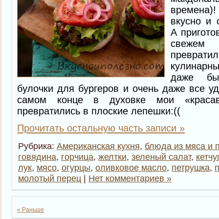
времена)
вкусно и 
А пригото
свежем
превра
кулинарн
даже бы
булочки для бургеров и очень даже все уд
самом конце в духовке мои «краса
превратились в плоские лепешки:((
Прочитать остальную часть записи »
Рубрика:
Американская кухня
,
блюда из мяса и 
говядина
,
горчица
,
желтки
,
зеленый салат
,
кетчу
лук
,
мясо
,
огурцы
,
оливковое масло
,
петрушка
,
молотый перец
|
Нет комментариев »
« Раньше