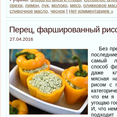
орехи
,
лимон
,
лук
,
молоко
,
мясо
,
оливковое мас
сливочное масло
,
чеснок
|
Нет комментариев »
Перец, фаршированный рисо
27.04.2016
Без преу
последни
самый 
способ ф
даже кл
мясная н
рисом с 
категорич
что ем я
угощаю гос
И, что не
подходит