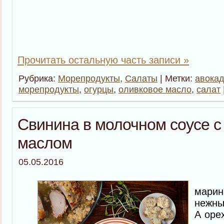
Прочитать остальную часть записи »
Рубрика:
Морепродукты
,
Салаты
| Метки:
авока
морепродукты
,
огурцы
,
оливковое масло
,
салат
Свинина в молочном соусе 
маслом
05.05.2016
Мяс
мари
нежны
А оре