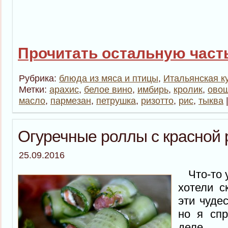
Прочитать остальную часть
Рубрика:
блюда из мяса и птицы
,
Итальянская к
Метки:
арахис
,
белое вино
,
имбирь
,
кролик
,
овощ
масло
,
пармезан
,
петрушка
,
ризотто
,
рис
,
тыква
Огуречные роллы с красной
25.09.2016
Что-то у
хотели с
эти чуде
но я спр
деле