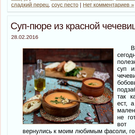
сладкий перец
,
соус песто
|
Нет комментариев »
Суп-пюре из красной чечеви
28.02.2016
Всем
сего
поле
суп и
чечев
бобов
подза
так к
ест, 
мален
не го
вот 
вернулись к моим любимым фасоли, го