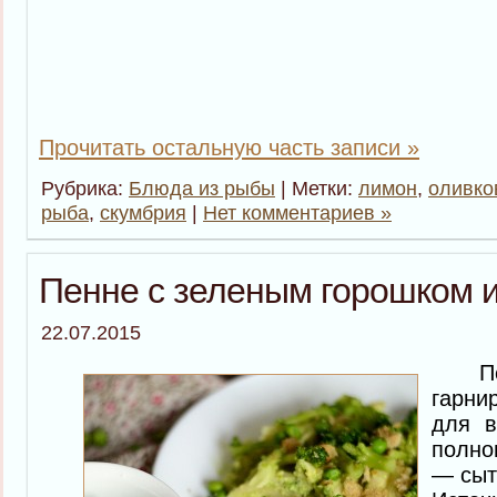
Прочитать остальную часть записи »
Рубрика:
Блюда из рыбы
| Метки:
лимон
,
оливко
рыба
,
скумбрия
|
Нет комментариев »
Пенне с зеленым горошком и
22.07.2015
Пен
гарни
для в
полно
— сыт