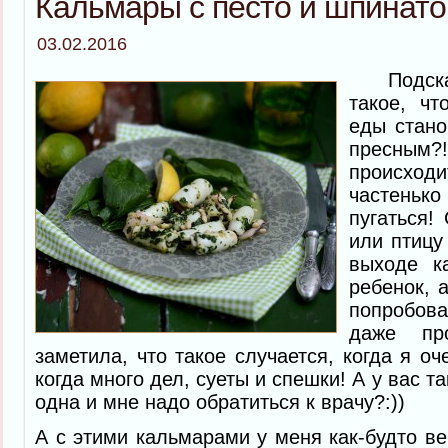
Кальмары с песто и шпинат
03.02.2016
Подскажи
такое, чт
еды стано
пресны
происход
частеньк
пугаться!
или птицу
выходе к
ребенок, 
попробов
даже пр
заметила, что такое случается, когда я о
когда много дел, суеты и спешки! А у вас т
одна и мне надо обратиться к врачу?:))
А с этими кальмарами у меня как-будто ве