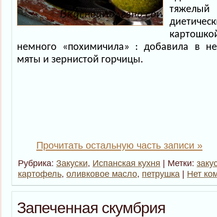
тяжел
диетич
картошк
немного «похимичила» : добавила в не
мяты и зернистой горчицы.
Прочитать остальную часть записи »
Рубрика:
Закуски
,
Испанская кухня
| Метки:
заку
картофель
,
оливковое масло
,
петрушка
|
Нет ко
Запеченная скумбрия