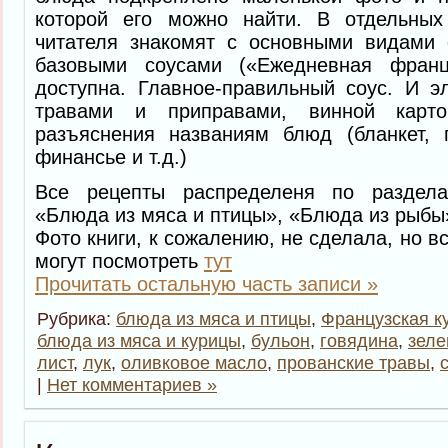
которой его можно найти. В отдельных
читателя знакомят с основными видами 
базовыми соусами («Ежедневная франц
доступна. Главное-правильный соус. И эл
травами и приправами, винной кар
разъяснения названиям блюд (бланкет, г
финансье и т.д.)
Все рецепты распределеня по разделам
«Блюда из мяса и птицы», «Блюда из рыбы
Фото книги, к сожалению, не сделала, но 
могут посмотреть
тут
Прочитать остальную часть записи »
Рубрика:
блюда из мяса и птицы
,
Французская к
блюда из мяса и курицы
,
бульон
,
говядина
,
зеле
лист
,
лук
,
оливковое масло
,
прованские травы
,
|
Нет комментариев »