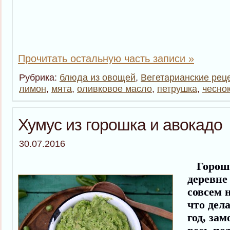
Прочитать остальную часть записи »
Рубрика:
блюда из овощей
,
Вегетарианские рец
лимон
,
мята
,
оливковое масло
,
петрушка
,
чесно
Хумус из горошка и авокадо
30.07.2016
Горошка
деревне
совсем н
что дел
год, за