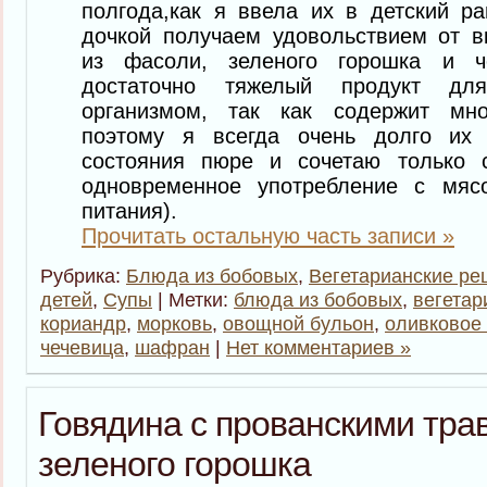
полгода,как я ввела их в детский 
дочкой получаем удовольствием от в
из фасоли, зеленого горошка и 
достаточно тяжелый продукт дл
организмом, так как содержит мно
поэтому я всегда очень долго их
состояния пюре и сочетаю только 
одновременное употребление с мяс
питания).
Прочитать остальную часть записи »
Рубрика:
Блюда из бобовых
,
Вегетарианские ре
детей
,
Супы
| Метки:
блюда из бобовых
,
вегетар
кориандр
,
морковь
,
овощной бульон
,
оливковое
чечевица
,
шафран
|
Нет комментариев »
Говядина с прованскими тра
зеленого горошка