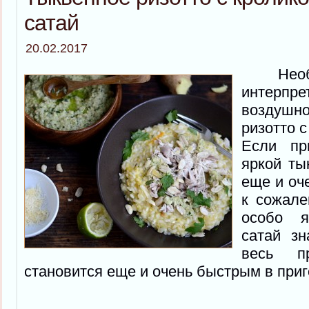
сатай
20.02.2017
Необы
интерп
возду
ризотто с
Если пр
яркой ты
еще и оче
к сожале
особо я
сатай зн
весь п
становится еще и очень быстрым в приг