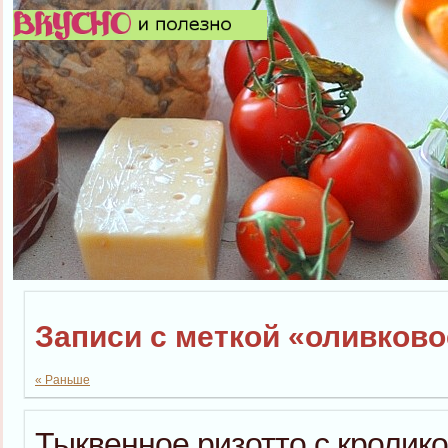
Записи с меткой «оливков
« Раньше
Тыквенное ризотто с кролик