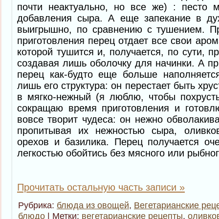
почти неактуально, но все же) : песто 
добавления сыра. А еще запекание в дух
выигрышно, по сравнению с тушением. П
приготовления перец отдает все свои аром
которой тушится и, получается, по сути, п
создавая лишь оболочку для начинки. А пр
перец как-будто еще больше наполняетс
лишь его структура: он перестает быть хр
в мягко-нежный (я люблю, чтобы похруст
сокращаю время приготовления и готовлю
вовсе творит чудеса: он нежно обволакива
пропитывая их нежностью сыра, оливко
орехов и базилика. Перец получается оч
легкостью обойтись без мясного или рыбно
Прочитать остальную часть записи »
Рубрика:
блюда из овощей
,
Вегетарианские рец
блюдо
| Метки:
вегетарианские рецепты
,
оливко