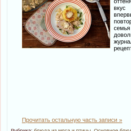
отте
вкус
впер
повт
семь
дово
жур
рецеп
Прочитать остальную часть записи »
Рубрика:
блюда из мяса и птицы
,
Основное блю