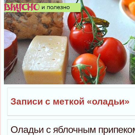
Записи с меткой «оладьи»
Оладьи с яблочным припеко