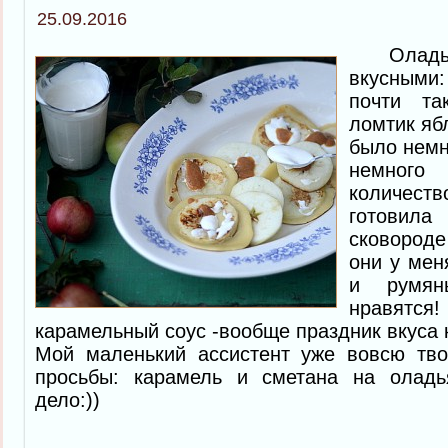
25.09.2016
Оладьи 
вкусными:
почти т
ломтик яб
было немн
немного
количест
готовила 
сковород
они у мен
и румян
нравятся
карамельный соус -вообще праздник вкуса к
Мой маленький ассистент уже вовсю тво
просьбы: карамель и сметана на оладь
дело:))