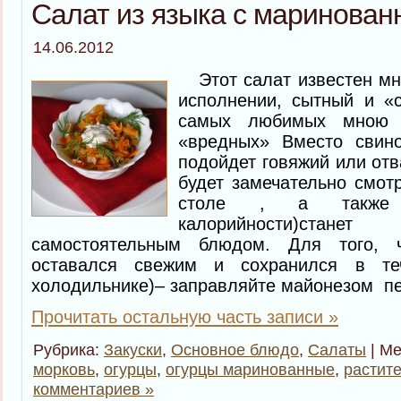
Салат из языка с маринова
14.06.2012
Этот салат известен мно
исполнении, сытный и «с
самых любимых мною 
«вредных» Вместо свин
подойдет говяжий или отв
будет замечательно смот
столе , а также
калорийности)ст
самостоятельным блюдом. Для того, 
оставался свежим и сохранился в те
холодильнике)– заправляйте майонезом пе
Прочитать остальную часть записи »
Рубрика:
Закуски
,
Основное блюдо
,
Салаты
| Ме
морковь
,
огурцы
,
огурцы маринованные
,
растит
комментариев »