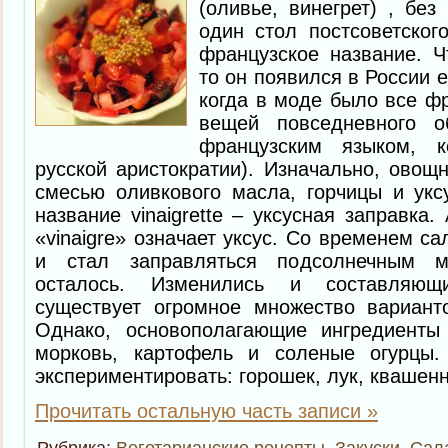
(оливье, винегрет) , бе
один стол постсоветског
французское название. Ч
то он появился в России 
когда в моде было все фр
вещей повседневного о
французским языком, 
русской аристократии). Изначально, овощ
смесью оливкового масла, горчицы и укс
название vinaigrette
–
уксусная заправка.
«vinaigre» означает уксус. Со временем с
и стал заправляться подсолнечным м
осталось. Изменились и составляющ
существует огромное множество варианто
Однако, основополагающие ингредиенты 
морковь, картофель и соленые огурцы
экспериментировать: горошек, лук, квашен
Прочитать остальную часть записи »
Рубрика:
Вегетарианские рецепты
,
Закуски
,
Сал