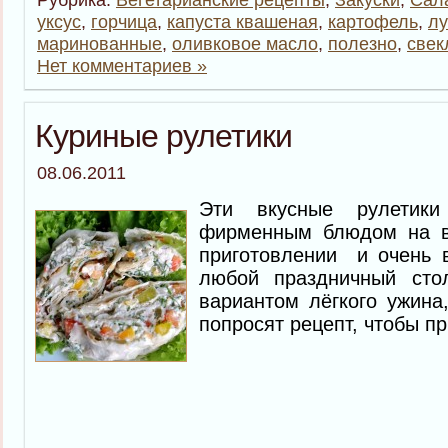
уксус
,
горчица
,
капуста квашеная
,
картофель
,
лу
маринованные
,
оливковое масло
,
полезно
,
свек
Нет комментариев »
Куриные рулетики
08.06.2011
Эти вкусные рулетики
фирменным блюдом на ва
приготовлении и очень 
любой праздничный стол
вариантом лёгкого ужина
попросят рецепт, чтобы пр