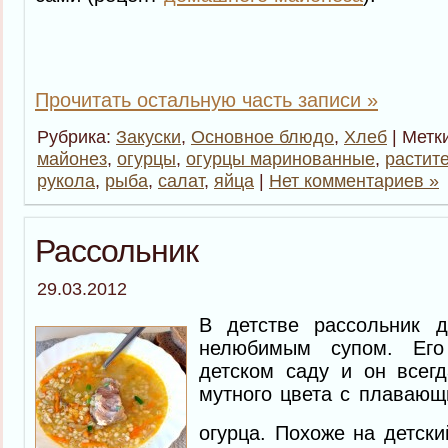
Прочитать остальную часть записи »
Рубрика:
Закуски
,
Основное блюдо
,
Хлеб
| Метк
майонез
,
огурцы
,
огурцы маринованные
,
растит
рукола
,
рыба
,
салат
,
яйца
|
Нет комментариев »
Рассольник
29.03.2012
В детстве рассольник
нелюбимым супом. Его
детском саду и он всегд
мутного цвета с плавающ
огурца. Похоже на детск