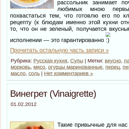
рассольник занимает по
любимых мною перв
похвастаться тем, что готовлю его по к
рецепту (к блюдам именно этой кухни отн
то, что он не зеленый, получается вкусн
исполнении — это гарантированно
Прочитать остальную часть записи »
Рубрика:
Русская кухня
,
Супы
| Метки:
вкусно
,
л
морковь
,
мясо
,
огурцы маринованные
,
перец
,
пе
масло
,
соль
|
Нет комментариев »
Винегрет (Vinaigrette)
01.02.2012
Такие привычные для нас