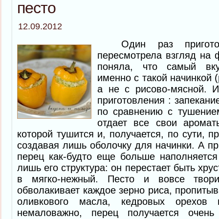
песто
12.09.2012
Один раз приготов
пересмотрела взгляд на 
поняла, что самый вк
именно с такой начинкой (
а не с рисово-мясной. 
приготовления : запекани
по сравнению с тушение
отдает все свои аромат
которой тушится и, получается, по сути, п
создавая лишь оболочку для начинки. А пр
перец как-будто еще больше наполняется
лишь его структура: он перестает быть хр
в мягко-нежный. Песто и вовсе твор
обволакивает каждое зерно риса, пропитыв
оливкового масла, кедровых орехов 
немаловажно, перец получается очен