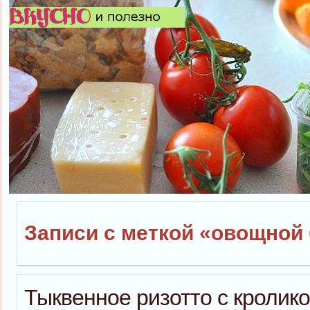
Записи с меткой «овощной
Тыквенное ризотто с кролик