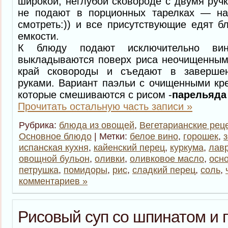
широкой, неглубой сковороде с двумя ручк
не подают в порционных тарелках — н
смотреть:)) и все присутствующие едят 
емкости.
К блюду подают исключительно вин
выкладываются поверх риса неочищенным
край сковороды и съедают в завершен
руками. Вариант паэльи с очищенными кр
которые смешиваются с рисом -
парельяда
Прочитать остальную часть записи »
Рубрика:
блюда из овощей
,
Вегетарианские рец
Основное блюдо
| Метки:
белое вино
,
горошек
,
испанская кухня
,
кайенский перец
,
куркума
,
лав
овощной бульон
,
оливки
,
оливковое масло
,
осн
петрушка
,
помидоры
,
рис
,
сладкий перец
,
соль
,
комментариев »
Рисовый суп со шпинатом и 