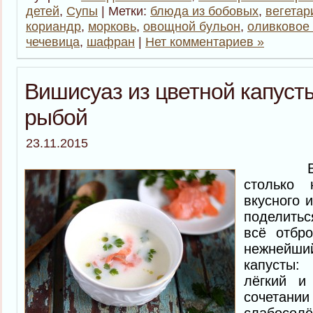
детей
,
Супы
| Метки:
блюда из бобовых
,
вегетар
кориандр
,
морковь
,
овощной бульон
,
оливковое
чечевица
,
шафран
|
Нет комментариев »
Вишисуаз из цветной капуст
рыбой
23.11.2015
Всем п
столько 
вкусного 
поделить
всё отбр
нежнейший
капусты
лёгкий и
сочетани
слабосолё