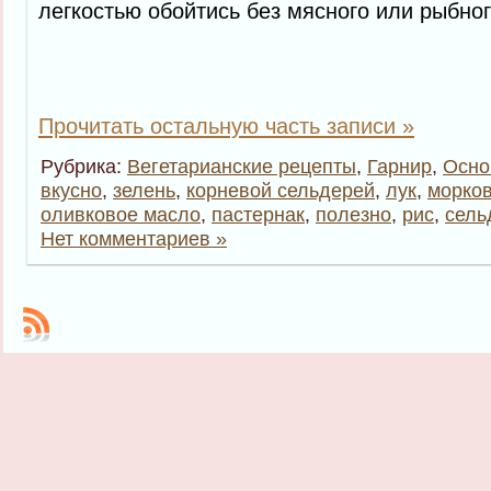
легкостью обойтись без мясного или рыбно
Прочитать остальную часть записи »
Рубрика:
Вегетарианские рецепты
,
Гарнир
,
Осно
вкусно
,
зелень
,
корневой сельдерей
,
лук
,
морко
оливковое масло
,
пастернак
,
полезно
,
рис
,
сель
Нет комментариев »