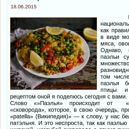
18.06.2015
Паэль
националь
как прави
в виде мо
мяса, ово
Однако, 
паэльи с
множе
разновидн
том числ
паэлья б
птицы и
рецептом оной я поделюсь сегодня с вами.
Слово «»Паэлья» происходит от «pa
«сковорода», которое, в свою очередь, пр
«patella» (Википедия)» — к слову, у нас б
патэльня. И это неспроста, так как паэль