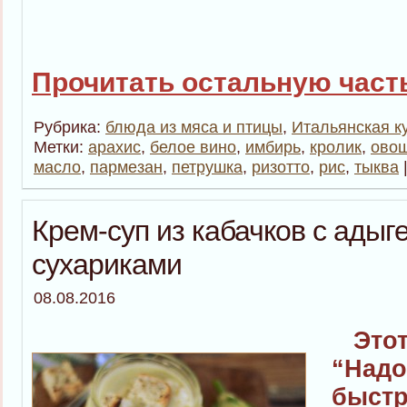
Прочитать остальную часть
Рубрика:
блюда из мяса и птицы
,
Итальянская к
Метки:
арахис
,
белое вино
,
имбирь
,
кролик
,
овощ
масло
,
пармезан
,
петрушка
,
ризотто
,
рис
,
тыква
Крем-суп из кабачков с адыг
сухариками
08.08.2016
Этот 
“Надо
быстр