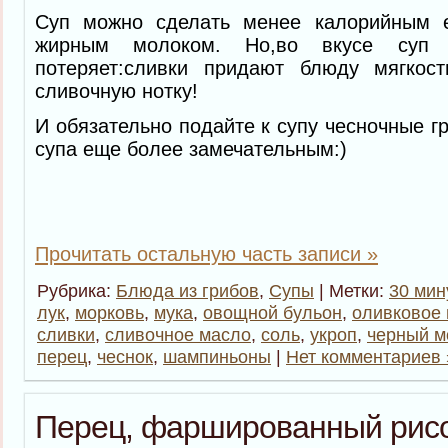
Суп можно сделать менее калорийным е
жирным молоком. Но,во вкусе суп 
потеряет:сливки придают блюду мягкос
сливочную нотку!
И обязательно подайте к супу чесночные г
супа еще более замечательным:)
Прочитать остальную часть записи »
Рубрика:
Блюда из грибов
,
Супы
| Метки:
30 мин
лук
,
морковь
,
мука
,
овощной бульон
,
оливковое
сливки
,
сливочное масло
,
соль
,
укроп
,
черный м
перец
,
чеснок
,
шампиньоны
|
Нет комментариев 
Перец, фаршированный рисо