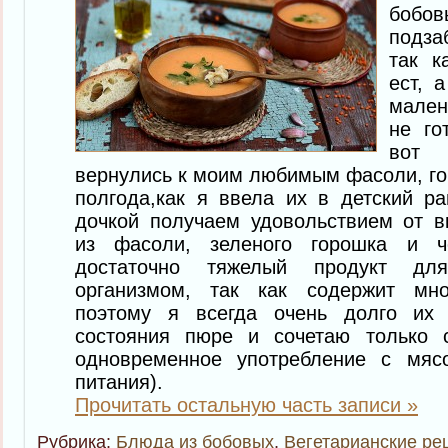
бобов
подза
так к
ест, 
мален
не го
вот 
вернулись к моим любимым фасоли, го
полгода,как я ввела их в детский 
дочкой получаем удовольствием от в
из фасоли, зеленого горошка и 
достаточно тяжелый продукт дл
организмом, так как содержит мно
поэтому я всегда очень долго их
состояния пюре и сочетаю только 
одновременное употребление с мяс
питания).
Прочитать остальную часть записи »
Рубрика:
Блюда из бобовых
,
Вегетарианские ре