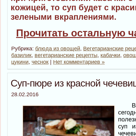
кожицей, то суп будет с крас
зелеными вкраплениями.
Прочитать остальную ча
Рубрика:
блюда из овощей
,
Вегетарианские рец
базилик
,
вегетарианские рецепты
,
кабачки
,
овощ
цукини
,
чеснок
|
Нет комментариев »
Суп-пюре из красной чечеви
28.02.2016
Всем
сего
поле
суп и
чечев