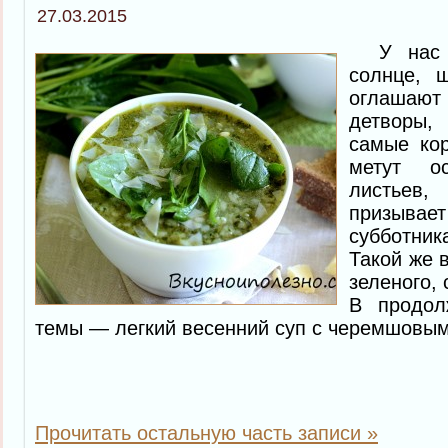
27.03.2015
У нас в
солнце, 
оглашаю
детворы,
самые кор
метут ос
листьев
призывае
субботни
Такой же в
зеленого, 
В продол
темы — легкий весенний суп с черемшовым
Прочитать остальную часть записи »