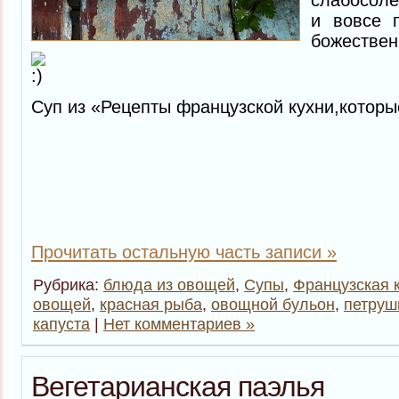
и вовсе 
божестве
Суп из «Рецепты французской кухни,котор
Прочитать остальную часть записи »
Рубрика:
блюда из овощей
,
Супы
,
Французская 
овощей
,
красная рыба
,
овощной бульон
,
петруш
капуста
|
Нет комментариев »
Вегетарианская паэлья