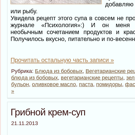
добавляю 
или рыбу.
Увидела рецепт этого супа в совсем не п
журнале «Психология»:) И он меня з
необычным сочетанием продуктов и кра
Получилось вкусно, питательно и по-весенн
Прочитать остальную часть записи »
Рубрика:
Блюда из бобовых
,
Вегетарианские ре
блюда из бобовых
,
вегетарианские рецепты
,
зел
бульон
,
оливковое масло
,
паста
,
помидоры
,
фас
»
Грибной крем-суп
21.11.2013