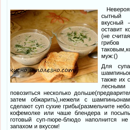
Невероятн
сытный
вкусный 
оставит к
(не считая
гр
таковым,к
муж:()
Для супа
шампинь
также их 
лесными 
повозиться несколько дольше(предварите
затем обжарить),нежели с шампиньона
сделают суп сухие грибы(размельчите небо
кофемолке или чаше блендера и посыпь
готовый суп-пюре-блюдо наполнится н
запахом и вкусом!