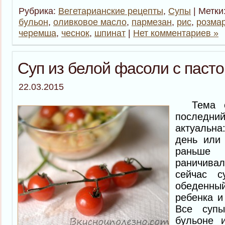
Рубрика:
Вегетарианские рецепты
,
Супы
| Метки
бульон
,
оливковое масло
,
пармезан
,
рис
,
розма
черемша
,
чеснок
,
шпинат
|
Нет комментариев »
Суп из белой фасоли с пасто
22.03.2015
Тема су
послед
актуальн
день или
раньше
раничив
сейчас 
обеденны
ребенка и
Все суп
бульоне 