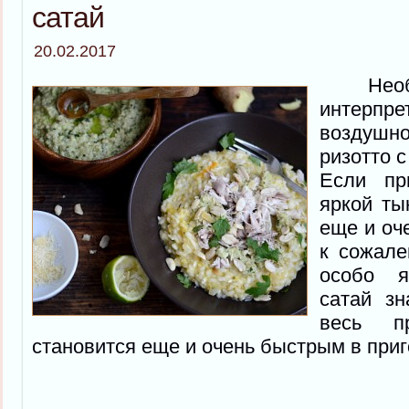
сатай
20.02.2017
Необы
интерп
возду
ризотто с
Если пр
яркой ты
еще и оче
к сожале
особо я
сатай зн
весь п
становится еще и очень быстрым в приг