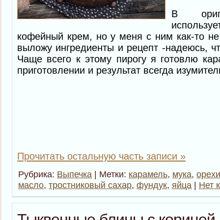
В ориг
исполь
кофейный крем, но у меня с ним как-то не
выложу ингредиенты и рецепт -надеюсь, чт
Чаще всего к этому пирогу я готовлю кар
приготовлении и результат всегда изумител
Прочитать остальную часть записи »
Рубрика:
Выпечка
| Метки:
карамель
,
мука
,
орех
масло
,
тростниковый сахар
,
фундук
,
яйца
|
Нет 
Тыквенные блины с корицей