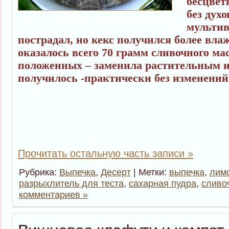
бесцвет
без дух
мультив
пострадал, но кекс получился более вла
оказалось всего 70 грамм сливочного ма
положенных – заменила растительным и
получилось -практически без изменений 
Прочитать остальную часть записи »
Рубрика:
Выпечка
,
Десерт
| Метки:
выпечка
,
лим
разрыхлитель для теста
,
сахарная пудра
,
сливо
комментариев »