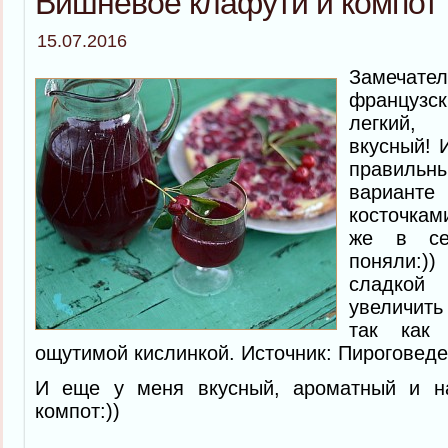
Вишневое клафути и компот
15.07.2016
Замеча
французс
легкий,
вкусный! 
правильн
вариант
косточкам
же в се
поняли:)
сладкой 
увеличит
так как 
ощутимой кислинкой. Источник: Пироговед
И еще у меня вкусный, ароматный и 
компот:))