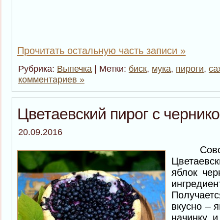
Прочитать остальную часть записи »
Рубрика:
Выпечка
| Метки:
биск
,
мука
,
пироги
,
са
комментариев »
Цветаевский пирог с черник
20.09.2016
Совсем
Цветаевс
яблок чер
ингреди
Получае
вкусно – 
начинку и