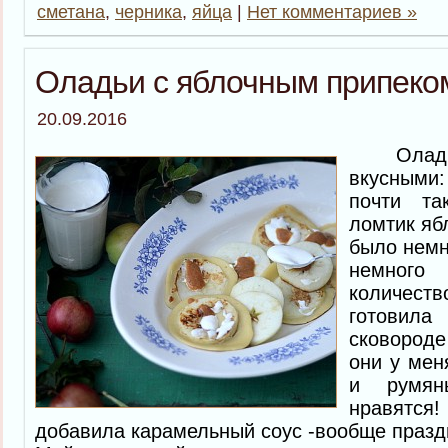
сметана
,
черника
,
яйца
|
Нет комментариев »
Оладьи с яблочным припеко
20.09.2016
Оладьи 
вкусными:
почти т
ломтик яб
было немн
немного
количест
готовила 
сковород
они у мен
и румян
нравятс
добавила карамельный соус -вообще праздн