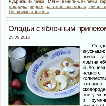
Рубрика:
Выпечка
| Метки:
ванилин
,
выпечка
,
ка
мак
,
мука
,
пироги
,
растительное масло
,
сливочн
Нет комментариев »
Оладьи с яблочным припеко
25.09.2016
Оладьи 
вкусными:
почти т
ломтик яб
было немн
немного
количест
готовила 
сковород
они у мен
и румян
нравятся