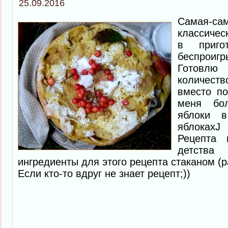
25.09.2016
Самая
классичес
в приго
беспрои
Готовлю
количеств
вместо п
меня бо
яблоки 
яблокахJ
Рецепта
детства
ингредиенты для этого рецепта стаканом (р
Если кто-то вдруг не знает рецепт;))