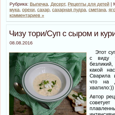
Рубрика:
Выпечка
,
Десерт
,
Рецепты для детей
| 
мука
,
орехи
,
сахар
,
сахарная пудра
,
сметана
,
яг
комментариев »
Чизу тори/Суп с сыром и кур
08.08.2016
Этот суп,
с виду 
безликий,
какой на
Сварила 
что на 
хватило:))
Автор рец
совету
плавлен
интенсивн