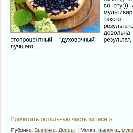
во рту:))
мультива
такого
результа
доволь
стопроцентный “духовочный” результ
лучшего…
Прочитать остальную часть записи »
Рубрика:
Выпечка
,
Десерт
| Метки:
выпечка
,
мук