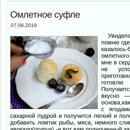
Омлетное суфле
07.06.2016
Увидела 
помню где
казалось
омлетног
мне в сер
не усп
приготов
готовлю
Получает
вкусно —
основа,ка
с ягодам
сахарной пудрой и получится легкий и пол
добавить ломтик рыбы, мяса, немного сли
авокадо(огурца) -и вот вам полноценный з