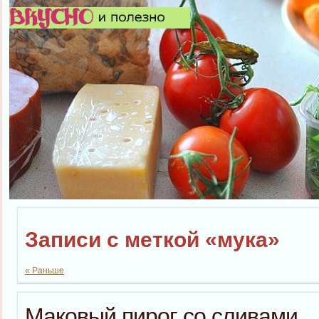
Записи с меткой «мука»
« Раньше
Маковый пирог со сливами