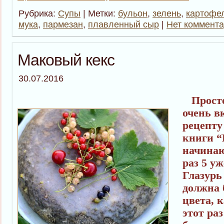
Рубрика:
Супы
| Метки:
бульон
,
зелень
,
картофе
мука
,
пармезан
,
плавленный сыр
|
Нет коммента
Маковый кекс
30.07.2016
Просте
очень в
рецепту
книги “
начинаю
раз 5 уж
Глазурь
должна 
цвета, к
этот ра