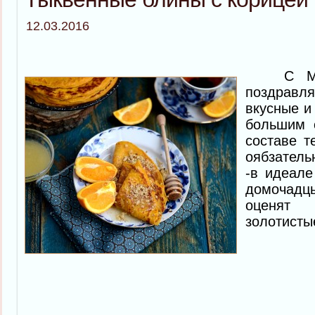
12.03.2016
С Масл
поздравл
вкусные и
большим 
составе т
оябзатель
-в идеале
домочад
оценят
золотисты