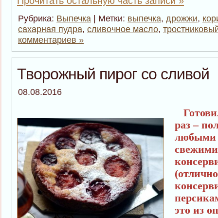
Прочитать остальную часть записи »
Рубрика:
Выпечка
| Метки:
выпечка
,
дрожжи
,
кор
сахарная пудра
,
сливочное масло
,
тростниковый
комментариев »
Творожный пирог со сливой
08.08.2016
Готовил
раз – по
любыми 
свежими
консерв
(отлично
консерв
персика
это из о