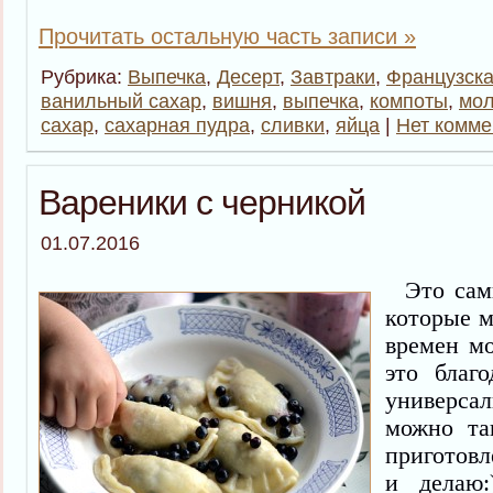
Прочитать остальную часть записи »
Рубрика:
Выпечка
,
Десерт
,
Завтраки
,
Французска
ванильный сахар
,
вишня
,
выпечка
,
компоты
,
мол
сахар
,
сахарная пудра
,
сливки
,
яйца
|
Нет комме
Вареники с черникой
01.07.2016
Это самы
которые м
времен мо
это благ
универсал
можно та
приготовл
и делаю: