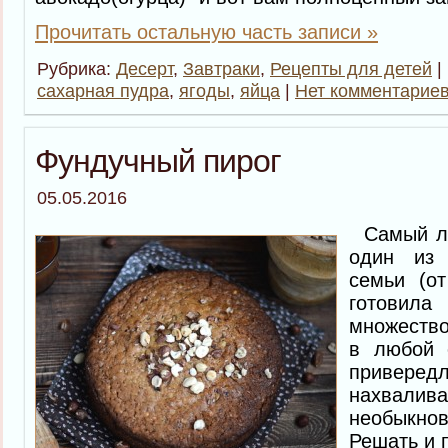
Прочитать остальную часть записи »
Рубрика:
Десерт
,
Завтраки
,
Рецепты для детей
|
сахарная пудра
,
ягоды
,
яйца
|
Нет комментариев
Фундучный пирог
05.05.2016
Самый лю
один из
семьи (о
готовил
множество
в любой 
приве
нахваливае
необыкн
Решать и 