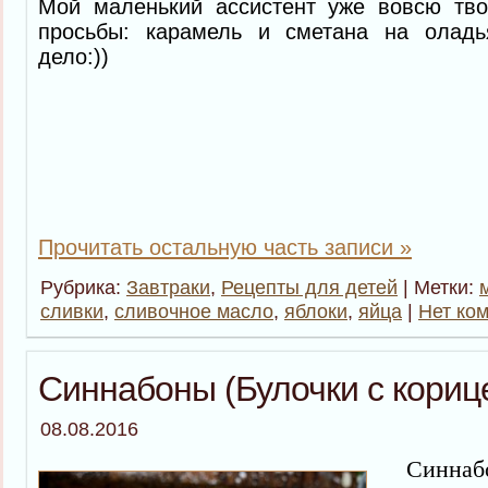
Мой маленький ассистент уже вовсю тво
просьбы: карамель и сметана на оладь
дело:))
Прочитать остальную часть записи »
Рубрика:
Завтраки
,
Рецепты для детей
| Метки:
сливки
,
сливочное масло
,
яблоки
,
яйца
|
Нет ко
Синнабоны (Булочки с кориц
08.08.2016
Синнабон