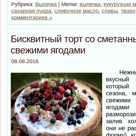
Рубрика:
Выпечка
| Метки:
выпечка
,
кукурузная 
сахарная пудра
,
сливочное масло
,
сливы
,
творо
комментариев »
Бисквитный торт со сметанн
свежими ягодами
08.08.2016
Нежный
вкусный
который
сезона, 
свежими
ягодами
размороз
залив хо
они не ра
форму), к