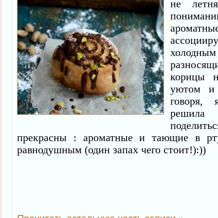
не летн
понима
ароматны
ассоци
холодным 
разносящ
корицы н
уютом и 
говоря,
решила
поделить
прекрасны : ароматные и тающие в р
равнодушным (один запах чего стоит!):))