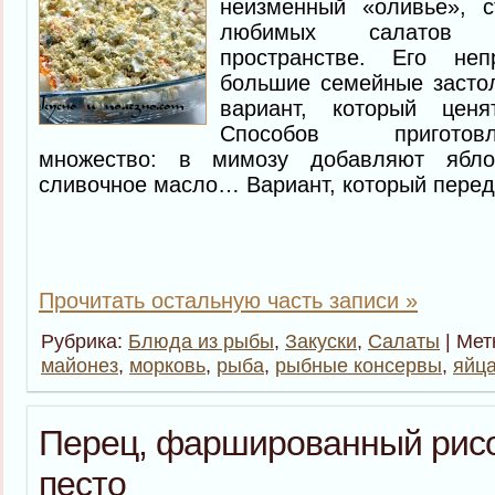
неизменный «оливье», 
любимых салатов н
пространстве. Его не
большие семейные засто
вариант, который ценя
Способов приготов
множество: в мимозу добавляют ябло
сливочное масло… Вариант, который перед 
Прочитать остальную часть записи »
Рубрика:
Блюда из рыбы
,
Закуски
,
Салаты
| Мет
майонез
,
морковь
,
рыба
,
рыбные консервы
,
яйц
Перец, фаршированный рисо
песто