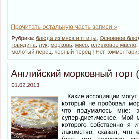
Прочитать остальную часть записи »
Рубрика:
блюда из мяса и птицы
,
Основное блю
говядина
,
лук
,
морковь
,
мясо
,
оливковое масло
молотый перец
,
чёрный перец
|
Нет комментари
Английский морковный торт (
01.02.2013
Какие ассоциации могут в
который не пробовал мор
что подумалось мне: эт
супер-диетическое. Мой 
которого собственно я и
лакомство, сказал, что 
(все, что содержит мор