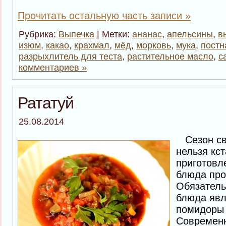
Прочитать остальную часть записи »
Рубрика:
Выпечка
| Метки:
ананас
,
апельсины
,
в
изюм
,
какао
,
крахмал
,
мёд
,
морковь
,
мука
,
постн
разрыхлитель для теста
,
растительное масло
,
с
комментариев »
Рататуй
25.08.2014
Сезон св
нельзя кст
приготовл
блюда про
Обязатель
блюда явл
помидоры 
Современн