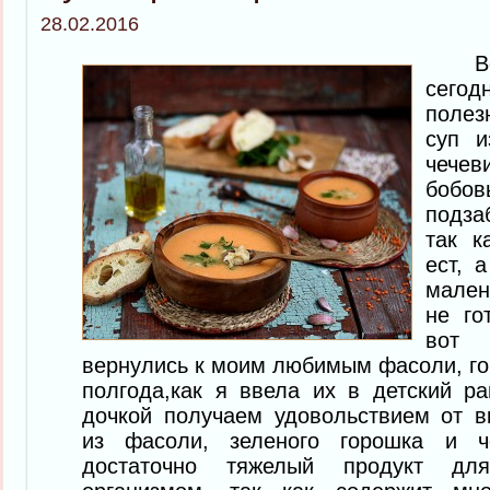
28.02.2016
Всем
сего
поле
суп и
чечев
бобов
подза
так к
ест, 
мален
не го
вот 
вернулись к моим любимым фасоли, го
полгода,как я ввела их в детский 
дочкой получаем удовольствием от в
из фасоли, зеленого горошка и 
достаточно тяжелый продукт дл