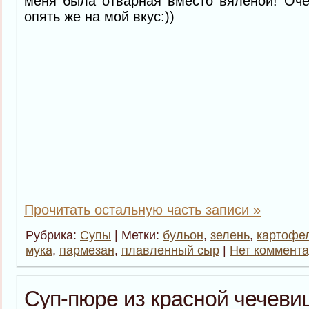
меня была отварная вместо вяленой! Оче
опять же на мой вкус:))
Прочитать остальную часть записи »
Рубрика:
Супы
| Метки:
бульон
,
зелень
,
картофе
мука
,
пармезан
,
плавленный сыр
|
Нет коммента
Суп-пюре из красной чечеви