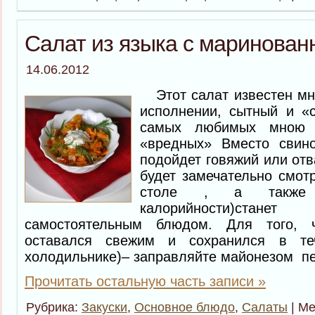
Салат из языка с маринова
14.06.2012
Этот салат известен мно
исполнении, сытный и «с
самых любимых мною 
«вредных» Вместо свин
подойдет говяжий или отв
будет замечательно смот
столе , а также
калорийности)ст
самостоятельным блюдом. Для того, 
оставался свежим и сохранился в те
холодильнике)– заправляйте майонезом пе
Прочитать остальную часть записи »
Рубрика:
Закуски
,
Основное блюдо
,
Салаты
| Ме