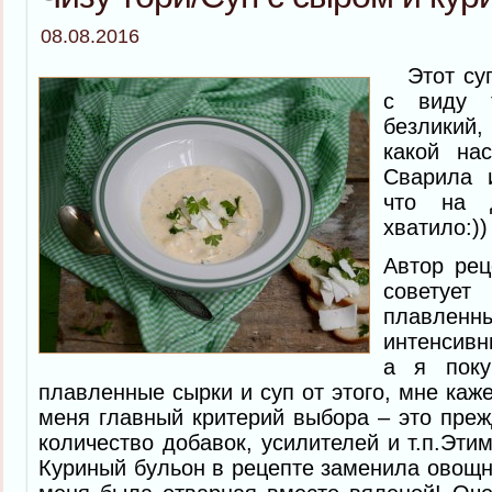
08.08.2016
Этот суп,
с виду 
безликий,
какой на
Сварила 
что на 
хватило:))
Автор рец
совету
плавлен
интенсивн
а я поку
плавленные сырки и суп от этого, мне каж
меня главный критерий выбора – это пре
количество добавок, усилителей и т.п.Эти
Куриный бульон в рецепте заменила овощны