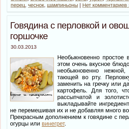
перец
,
чеснок
,
шампиньоны
|
Нет комментариев 
Говядина с перловкой и ово
горшочке
30.03.2013
Необыкновенно простое в
этом очень вкусное блюдо
необыкновенно нежной,
тающей во рту. Перловк
заменить на гречку или д
картофель. Для того, чт
рассыпчатой и золотис
выкладывайте ингредиент
не перемешивая их и не добавляя много в
Прекрасным дополнением к говядине с пер
огурцы или
винегрет
.