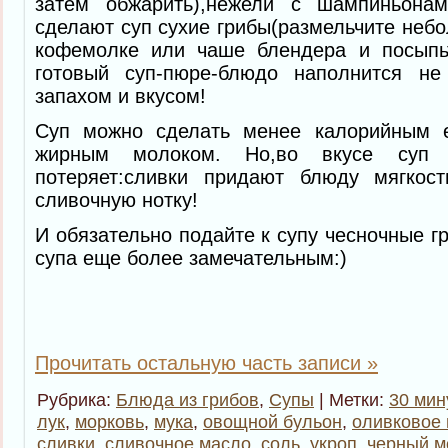
затем обжарить),нежели с шампиньона
сделают суп сухие грибы(размельчите небо
кофемолке или чаше блендера и посыпь
готовый суп-пюре-блюдо наполнится н
запахом и вкусом!
Суп можно сделать менее калорийным е
жирным молоком. Но,во вкусе суп 
потеряет:сливки придают блюду мягкос
сливочную нотку!
И обязательно подайте к супу чесночные г
супа еще более замечательным:)
Прочитать остальную часть записи »
Рубрика:
Блюда из грибов
,
Супы
| Метки:
30 мин
лук
,
морковь
,
мука
,
овощной бульон
,
оливковое
сливки
,
сливочное масло
,
соль
,
укроп
,
черный м