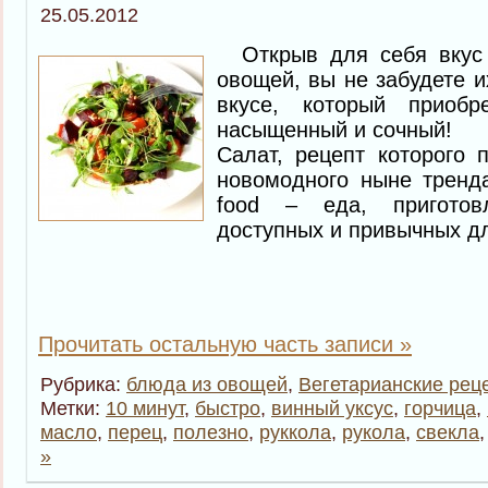
25.05.2012
Открыв для себя вкус 
овощей, вы не забудете и
вкусе, который приобр
насыщенный и сочный!
Салат, рецепт которого 
новомодного ныне тренда
food – еда, приготов
доступных и привычных дл
Прочитать остальную часть записи »
Рубрика:
блюда из овощей
,
Вегетарианские рец
Метки:
10 минут
,
быстро
,
винный уксус
,
горчица
,
масло
,
перец
,
полезно
,
руккола
,
рукола
,
свекла
»