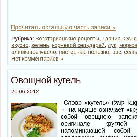
Прочитать остальную часть записи »
Рубрика:
Вегетарианские рецепты
,
Гарнир
,
Осно
вкусно
,
зелень
,
корневой сельдерей
,
лук
,
морко
оливковое масло
,
пастернак
,
полезно
,
рис
,
сель
Нет комментариев »
Овощной кугель
20.06.2012
Слово «кугель» (קוגל kugl)– «кугол» или «кугл»
– на идише означает «кр
собой овощною запек
оригинале круглой
напоминающей собой 