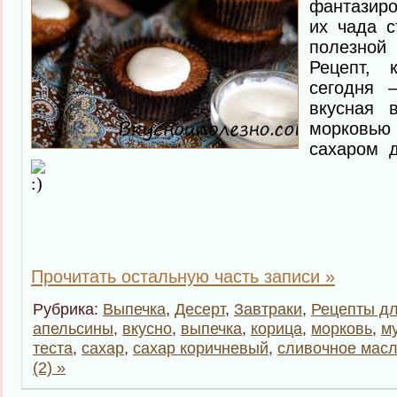
фантазиро
их чада с
полезно
Рецепт, 
сегодня 
вкусная 
морковь
сахаром 
Прочитать остальную часть записи »
Рубрика:
Выпечка
,
Десерт
,
Завтраки
,
Рецепты дл
апельсины
,
вкусно
,
выпечка
,
корица
,
морковь
,
м
теста
,
сахар
,
сахар коричневый
,
сливочное мас
(2) »