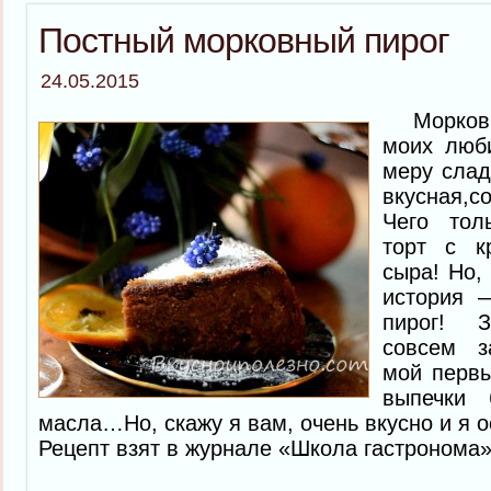
Постный морковный пирог
24.05.2015
Морковн
моих люб
меру слад
вкусная,
Чего тол
торт с к
сыра! Но,
история 
пирог! З
совсем з
мой первы
выпечки 
масла…Но, скажу я вам, очень вкусно и я 
Рецепт взят в журнале «Школа гастронома»