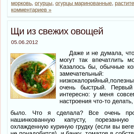
морковь
,
огурцы
,
огурцы маринованные
,
растит
комментариев »
Щи из свежих овощей
05.06.2012
Даже и не думала, что
могут так впечатлить м
Казалось бы, обычные ко
замечательн
низкокалорийный,полезны
очень быстрый. Первый
интересно: у меня совс
настроения что-то делать,
было. Что я сделала? Все очень п
нашинкованную капусту, порезанную
охлажденную куриную грудку (если вы веге
не понадобится) и банку томатов в собств