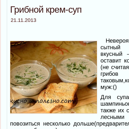
Грибной крем-суп
21.11.2013
Невероятн
сытный
вкусный 
оставит к
(не считая
гр
таковым,к
муж:()
Для супа
шампинь
также их 
лесными 
повозиться несколько дольше(предварите