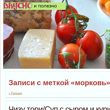
Записи с меткой «морковь
« Раньше
Чизу тори/Суп с сыром и кур