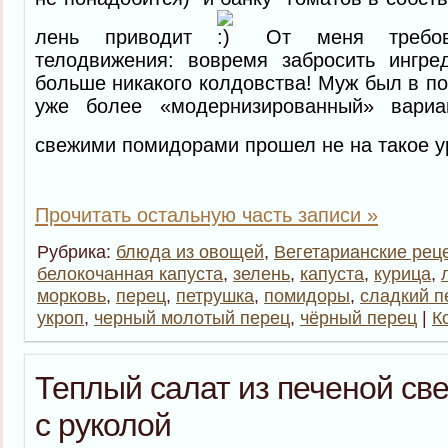
лень приводит
От меня требова
телодвижения: вовремя забросить ингр
больше никакого колдовства! Муж был в по
уже более «модернизированный» вари
свежими помидорами прошел не на такое 
Прочитать остальную часть записи »
Рубрика:
блюда из овощей
,
Вегетарианские рец
белокочанная капуста
,
зелень
,
капуста
,
курица
,
морковь
,
перец
,
петрушка
,
помидоры
,
сладкий п
укроп
,
черный молотый перец
,
чёрный перец
|
К
Теплый салат из печеной св
с руколой