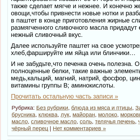
также сделает мягче и нежнее. И конечно же
овощи,чтобы привнести новые нотки и разб
в паштет в конце приготовления жирные сл
размягченного сливочного масла придадут
нежный сливочный вкус.
Далее используйте паштет на свое усмотре
хлеб,фаршируйте им яйца или блинчики…
И не забудьте,что печенка очень полезна. 
полноценные белки, такие важные элементы
медь,кальций, магний, натрий, фосфор, цин
витамины группы В; аминокислоты.
Прочитать остальную часть записи »
Рубрика:
Без рубрики
,
блюда из мяса и птицы
,
З
брусника
,
клюква
,
лук
,
майоран
,
молоко
,
морков
масло
,
сливочное масло
,
соль
,
телячья печень
,
чёрный перец
|
Нет комментариев »