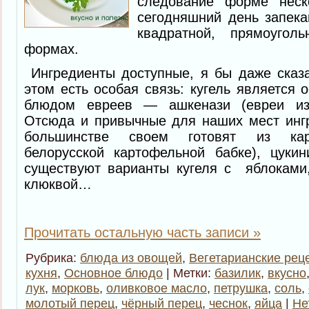
следование форме неск
сегодняшний день запекан
квадратной, прямоуго
формах.
Ингредиенты доступные, я бы даже сказ
этом есть особая связь: кугель является
блюдом евреев — ашкенази (евреи из
Отсюда и привычные для наших мест ингр
большинстве своем готовят из кар
белорусской картофельной бабке), цук
существуют варианты кугеля с яблоками,
клюквой…
Прочитать остальную часть записи »
Рубрика:
блюда из овощей
,
Вегетарианские рец
кухня
,
Основное блюдо
| Метки:
базилик
,
вкусно
лук
,
морковь
,
оливковое масло
,
петрушка
,
соль
,
молотый перец
,
чёрный перец
,
чеснок
,
яйца
|
Не