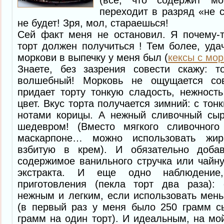
переходит в разряд «не с
не будет! Зря, мол, стараешься!
Сей факт меня не остановил. Я почему-т
торт должен получиться ! Тем более, уд
моркови в выпечку у меня был (
кексы с мо
Знаете, без зазрения совести скажу: т
волшебный! Морковь не ощущается со
придает торту тонкую сладость, нежност
цвет. Вкус торта получается зимний: с то
нотами корицы. А нежный сливочный сыр
шедевром! (Вместо мягкого сливочного
маскарпоне… можно использовать жир
взбитую в крем). И обязательно доба
содержимое ванильного стручка или чайн
экстракта. И еще одно наблюдение
приготовления (пекла торт два раза):
нежным и легким, если использовать мен
(в первый раз у меня было 250 грамм сы
грамм на один торт). И идеальным, на мой