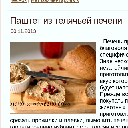
чеснок
|
Нет комментариев »
Паштет из телячьей печени
30.11.2013
Печень-пр
благоволят
специфиче
Зная неск
незатейли
приготови
вкус кото
будет нап
Прежде вс
покупать 
животных.
приготовл
срезать прожилки и плевки, вымочить печен
гарантированно избавит ее от горечи и хара