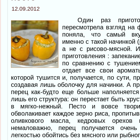
12.09.2012
Один раз приготов
пересмотрела взгляд на 
поняла, что самый вк
именно с такой начинкой (
а не с рисово-мясной. 
приготовления : запекани
по сравнению с тушение
отдает все свои аромат
которой тушится и, получается, по сути, п
создавая лишь оболочку для начинки. А пр
перец как-будто еще больше наполняется
лишь его структура: он перестает быть хр
в мягко-нежный. Песто и вовсе твор
обволакивает каждое зерно риса, пропитыв
оливкового масла, кедровых орехов 
немаловажно, перец получается очен
легкостью обойтись без мясного или рыбно