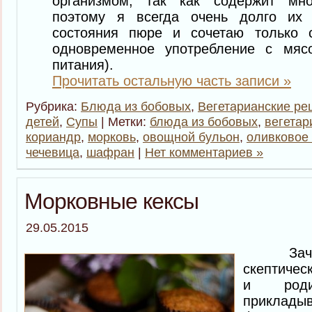
организмом, так как содержит мно
поэтому я всегда очень долго их
состояния пюре и сочетаю только 
одновременное употребление с мяс
питания).
Прочитать остальную часть записи »
Рубрика:
Блюда из бобовых
,
Вегетарианские ре
детей
,
Супы
| Метки:
блюда из бобовых
,
вегетар
кориандр
,
морковь
,
овощной бульон
,
оливковое
чечевица
,
шафран
|
Нет комментариев »
Морковные кексы
29.05.2015
Зачас
скептичес
и роди
прикла