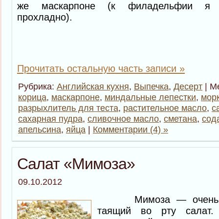
же маскарпоне (к филадельфии я о
прохладно).
Прочитать остальную часть записи »
Рубрика:
Английская кухня
,
Выпечка
,
Десерт
| М
корица
,
маскарпоне
,
миндальные лепестки
,
мор
разрыхлитель для теста
,
растительное масло
,
с
сахарная пудра
,
сливочное масло
,
сметана
,
сод
апельсина
,
яйца
|
Комментарии (4) »
Салат «Мимоза»
09.10.2012
Мимоза — очень не
таящий во рту салат