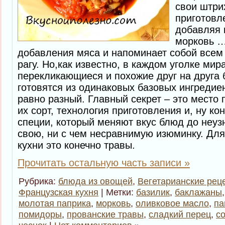
свои штри
приготовл
добавляя 
морковь …
добавления мяса и напоминает собой всем
рагу. Но,как известно, в каждом уголке мир
перекликающиеся и похожие друг на друга 
готовятся из одинаковых базовых ингредиен
равно разный. Главный секрет – это место
их сорт, технология приготовления и, ну ко
специи, который меняют вкус блюд до неу
свою, ни с чем несравнимую изюминку. Дл
кухни это конечно травы.
Прочитать остальную часть записи »
Рубрика:
блюда из овощей
,
Вегетарианские рец
Французская кухня
| Метки:
базилик
,
баклажаны
молотая паприка
,
морковь
,
оливковое масло
,
па
помидоры
,
прованские травы
,
сладкий перец
,
с