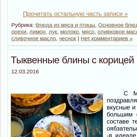
Прочитать остальную часть записи »
Рубрика:
блюда из мяса и птицы
,
Основное блю
орехи
,
лимон
,
лук
,
молоко
,
мясо
,
оливковое мас
сливочное масло
,
чеснок
|
Нет комментариев »
Тыквенные блины с корицей
12.03.2016
С Масл
поздравл
вкусные и
большим 
составе т
оябзатель
-в идеале