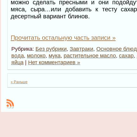
можно сделать пресными и они подойду
мяса, сыра…или добавить к тесту саха
десертный вариант блинов.
Прочитать остальную часть записи »
Рубрика:
Без рубрики
,
Завтраки
,
Основное блюд
вода
,
молоко
,
мука
,
растительное масло
,
сахар
,
яйца
|
Нет комментариев »
« Раньше