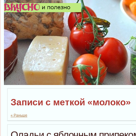
Записи с меткой «молоко»
« Раньше
Оладьи с яблочным припеко