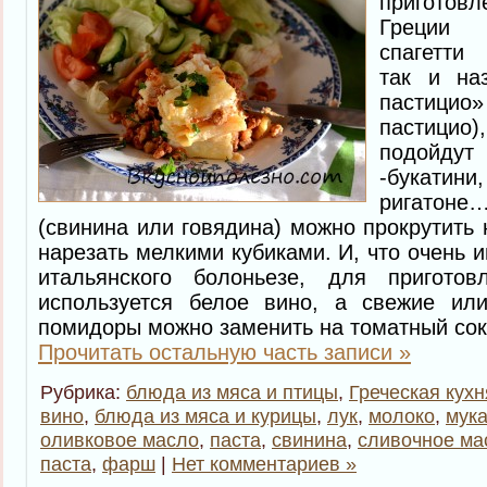
пригото
Греции 
спагетти 
так и на
пастици
пастицио)
подойдут
-букатини
ригатоне
(свинина или говядина) можно прокрутить 
нарезать мелкими кубиками. И, что очень и
итальянского болоньезе, для приготов
используется белое вино, а свежие ил
помидоры можно заменить на томатный сок
Прочитать остальную часть записи »
Рубрика:
блюда из мяса и птицы
,
Греческая кухн
вино
,
блюда из мяса и курицы
,
лук
,
молоко
,
мук
оливковое масло
,
паста
,
свинина
,
сливочное ма
паста
,
фарш
|
Нет комментариев »