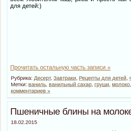
для детей:)
Прочитать остальную часть записи »
Рубрика:
Десерт
,
Завтраки
,
Рецепты для детей
,
Метки:
ваниль
,
ванильный сахар
,
груши
,
молоко
комментариев »
Пшеничные блины на молок
18.02.2015