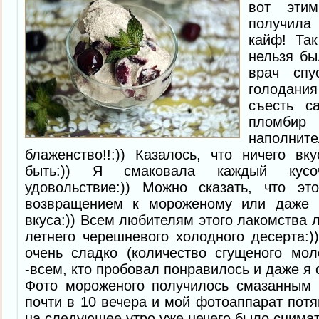
вот эти
получил
кайф! Так
нельзя бы
врач спу
голодани
съесть с
пломб
наполнит
блаженство!!:)) Казалось, что ничего в
быть:)) Я смаковала каждый кусо
удовольствие:)) Можно сказать, что э
возвращением к мороженому или даже 
вкуса:)) Всем любителям этого лакомства л
летнего черешневого холодного десерта:)
очень сладко (количество сгущеного мо
-всем, кто пробовал понравилось и даже я 
Фото мороженого получилось смазанным
почти в 10 вечера и мой фотоаппарат потян
на следующее утро уже нечего было снимат