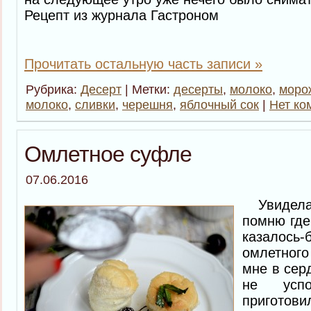
Рецепт из журнала Гастроном
Прочитать остальную часть записи »
Рубрика:
Десерт
| Метки:
десерты
,
молоко
,
моро
молоко
,
сливки
,
черешня
,
яблочный сок
|
Нет ко
Омлетное суфле
07.06.2016
Увидела 
помню где
казалось
омлетног
мне в сер
не усп
приготов