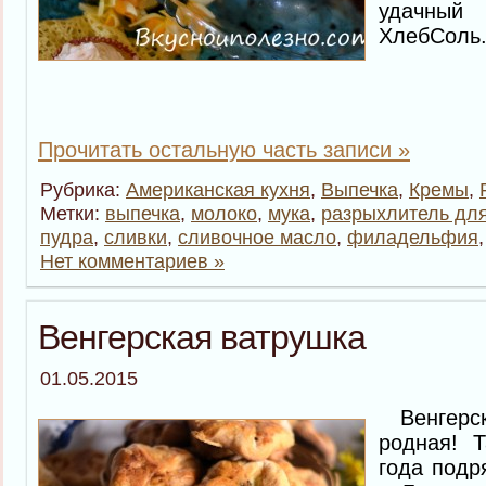
удачны
ХлебСоль
Прочитать остальную часть записи »
Рубрика:
Американская кухня
,
Выпечка
,
Кремы
,
Метки:
выпечка
,
молоко
,
мука
,
разрыхлитель для
пудра
,
сливки
,
сливочное масло
,
филадельфия
Нет комментариев »
Венгерская ватрушка
01.05.2015
Венгерска
родная! Т
года подр