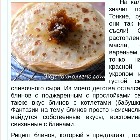
На кале
значит п
Тонкие, 
они так 
съели! 
растопл
масла, с
вареньем…
тонко на
красной
укропом 
густой с
сливочного сыра. Из моего детства осталс
блинов с поджаренным с прослойками с
также вкус блинов с котлетами (бабушк
Фантазии на тему блинов просто неисчисл
найдутся собственные вкусы, воспоми
связанные с блинами.
Рецепт блинов, который я предлагаю , пр