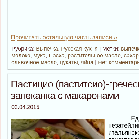
Прочитать остальную часть записи »
Рубрика:
Выпечка
,
Русская кухня
| Метки:
выпеч
молоко
,
мука
,
Пасха
,
растительное масло
,
сахар
сливочное масло
,
цукаты
,
яйца
|
Нет комментар
Пастицио (паститсио)-гречес
запеканка с макаронами
02.04.2015
Еда пр
незатей
итальян