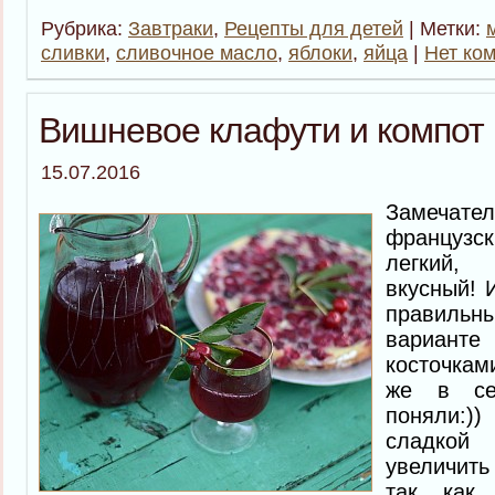
Рубрика:
Завтраки
,
Рецепты для детей
| Метки:
сливки
,
сливочное масло
,
яблоки
,
яйца
|
Нет ко
Вишневое клафути и компот
15.07.2016
Замеча
французс
легкий,
вкусный! 
правильн
вариант
косточкам
же в се
поняли:)
сладкой 
увеличит
так как 