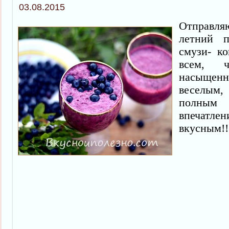
03.08.2015
Отправл
летний 
смузи- к
всем, 
насыщенн
веселы
полны
впечатле
вкусным!