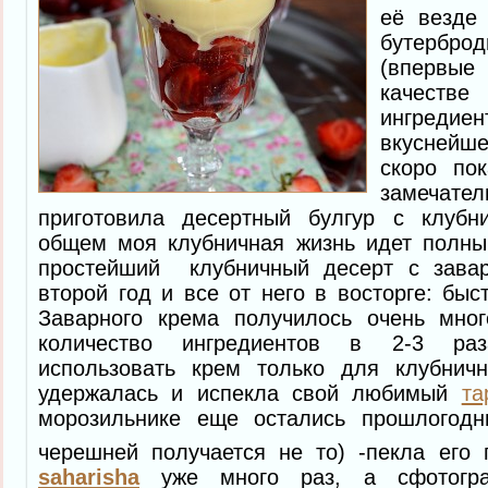
её везде
бутербро
(впервы
качес
ингред
вкуснейше
скоро пок
замеча
приготовила десертный булгур с клубн
общем моя клубничная жизнь идет полным
простейший клубничный десерт с зава
второй год и все от него в восторге: быст
Заварного крема получилось очень мно
количество ингредиентов в 2-3 ра
использовать крем только для клубнич
удержалась и испекла свой любимый
та
морозильнике еще остались прошлогод
черешней получается не то) -пекла его
saharisha
уже много раз, а сфотогра