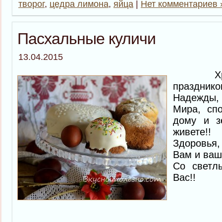
творог
,
цедра лимона
,
яйца
|
Нет комментариев 
Пасхальные куличи
13.04.2015
Христ
праздником
Надежды,
Мира, спо
дому и з
живете!!
Здоровья,
Вам и ваш
Со светл
Вас!!