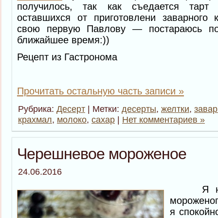
получилось, так как съедается тарт
оставшихся от приготовлени заварного 
свою первую Павлову — постараюсь по
ближайшее время:))
Рецепт из Гастронома
Прочитать остальную часть записи »
Рубрика:
Десерт
| Метки:
десерты
,
желтки
,
завар
крахмал
,
молоко
,
сахар
|
Нет комментариев »
Черешневое мороженое
24.06.2016
Я не б
мороженог
я спокойно