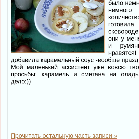
было немн
немного
количест
готовила 
сковород
они у мен
и румян
нравятс
добавила карамельный соус -вообще праздн
Мой маленький ассистент уже вовсю тво
просьбы: карамель и сметана на оладь
дело:))
Прочитать остальную часть записи »