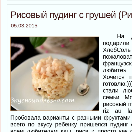
Рисовый пудинг с грушей (Ри
05.03.2015
На ден
подари
ХлебСо
пожало
французск
любите» 
Хочется п
готовлю:)
стали лю
семьи. М
рисовый п
riz au l
Пробовала варианты с разными фруктами 
всего по вкусу ребенку пришелся пудинг
всем любителям каш, риса и просто как 