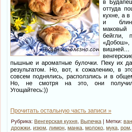
в Будапе
оттуда п
кухне, а в
и блина
маковый
бейгли, 
«Добош»,
вишней
венгерски
пышные и ароматные булочки. Пеку их да
результатом. Но, вот, к сожалению, в э
совсем поднялись, расползлись и в общем
Но, не смотря на это, они получил
Угощайтесь:))
Прочитать остальную часть записи »
Рубрика:
Венгерская кухня
,
Выпечка
| Метки:
ва
дрожжи
,
изюм
,
лимон
,
манка
,
молоко
,
мука
,
ром