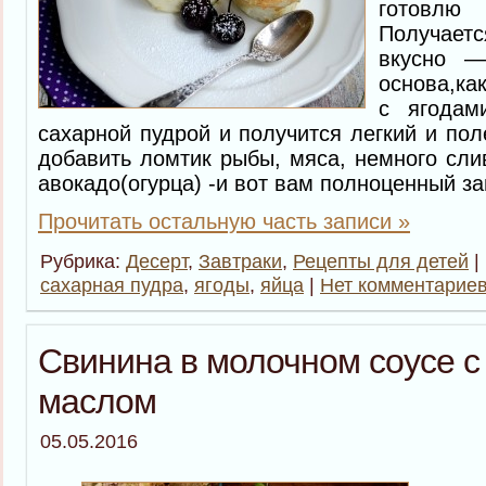
готовлю
Получает
вкусно —
основа,ка
с ягодам
сахарной пудрой и получится легкий и пол
добавить ломтик рыбы, мяса, немного сли
авокадо(огурца) -и вот вам полноценный з
Прочитать остальную часть записи »
Рубрика:
Десерт
,
Завтраки
,
Рецепты для детей
|
сахарная пудра
,
ягоды
,
яйца
|
Нет комментариев
Свинина в молочном соусе 
маслом
05.05.2016
Мяс