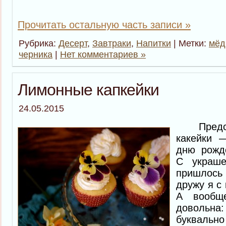
Прочитать остальную часть записи »
Рубрика:
Десерт
,
Завтраки
,
Напитки
| Метки:
мёд
черника
|
Нет комментариев »
Лимонные капкейки
24.05.2015
Предста
какейки 
дню рожде
С украше
пришлось
дружу я с
А вообще
довольн
буквально