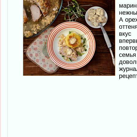
мари
нежны
А оре
отте
вкус
впер
повт
семь
дово
жур
рецеп