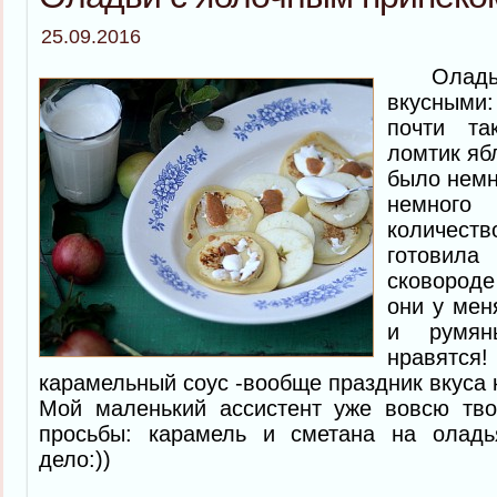
25.09.2016
Оладьи 
вкусными:
почти т
ломтик яб
было немн
немного
количест
готовила 
сковород
они у мен
и румян
нравятся
карамельный соус -вообще праздник вкуса к
Мой маленький ассистент уже вовсю тво
просьбы: карамель и сметана на оладь
дело:))