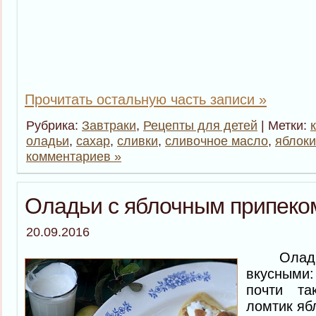
Прочитать остальную часть записи »
Рубрика:
Завтраки
,
Рецепты для детей
| Метки:
оладьи
,
сахар
,
сливки
,
сливочное масло
,
яблоки
комментариев »
Оладьи с яблочным припеко
20.09.2016
Оладьи 
вкусными:
почти т
ломтик яб