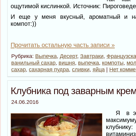
ощутимой кислинкой. Источник: Пироговед
И еще у меня вкусный, ароматный и 
компот:))
Прочитать остальную часть записи »
Рубрика:
Выпечка
,
Десерт
,
Завтраки
,
Французска
ванильный сахар
,
вишня
,
выпечка
,
компоты
,
мол
сахар
,
сахарная пудра
,
сливки
,
яйца
|
Нет комме
Клубника под заварным кре
24.06.2016
Я в это
максим
клубни
витаминиз