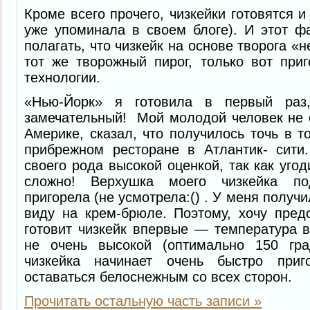
Кроме всего прочего, чизкейки готовятся и 
уже упоминала в своем блоге). И этот ф
полагать, что чизкейк на основе творога «
тот же творожный пирог, только вот при
технологии.
«Нью-Йорк» я готовила в первый раз
замечательный! Мой молодой человек не
Америке, сказал, что получилось точь в т
прибрежном ресторане в Атлантик- сити
своего рода высокой оценкой, так как уго
сложно! Верхушка моего чизкейка п
пригорела (не усмотрела:() . У меня получи
виду на крем-брюле. Поэтому, хочу предо
готовит чизкейк впервые — температура 
не очень высокой (оптимально 150 гра
чизкейка начинает очень быстро при
оставаться белоснежным со всех сторон.
Прочитать остальную часть записи »