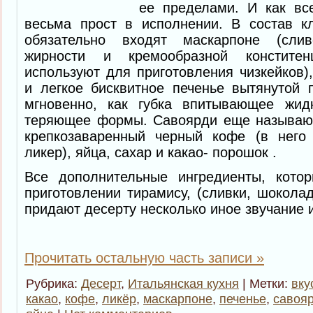
ее пределами. И как все
весьма прост в исполнении. В состав кл
обязательно входят маскарпоне (сли
жирности и кремообразной конститен
используют для приготовления чизкейков)
и легкое бисквитное печенье вытянутой 
мгновенно, как губка впитывающее жид
теряющее формы. Савоярди еще называют 
крепкозаваренный черный кофе (в него
ликер), яйца, сахар и какао- порошок .
Все дополнительные ингредиенты, кото
приготовлении тирамису, (сливки, шоколад
придают десерту несколько иное звучание и
Прочитать остальную часть записи »
Рубрика:
Десерт
,
Итальянская кухня
| Метки:
вку
какао
,
кофе
,
ликёр
,
маскарпоне
,
печенье
,
савоя