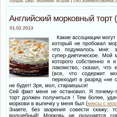
Английский морковный торт (
01.02.2013
Какие ассоциации могут в
который не пробовал мор
что подумалось мне: эт
супер-диетическое. Мой 
которого собственно я и
лакомство, сказал, что 
(все, что содержит мор
переходит в разряд «не с
не будет! Зря, мол, стараешься!
Сей факт меня не остановил. Я почему-т
торт должен получиться ! Тем более, уд
моркови в выпечку у меня был (
кексы с мо
Знаете, без зазрения совести скажу: т
волшебный! Морковь не ощущается со