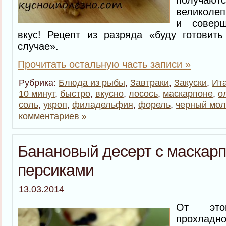
получ
великолеп
и совер
вкус! Рецепт из разряда «буду готовит
случае».
Прочитать остальную часть записи »
Рубрика:
Блюда из рыбы
,
Завтраки
,
Закуски
,
Ит
10 минут
,
быстро
,
вкусно
,
лосось
,
маскарпоне
,
о
соль
,
укроп
,
филадельфия
,
форель
,
черный мол
комментариев »
Банановый десерт с маскарп
персиками
13.03.2014
От это
прохла