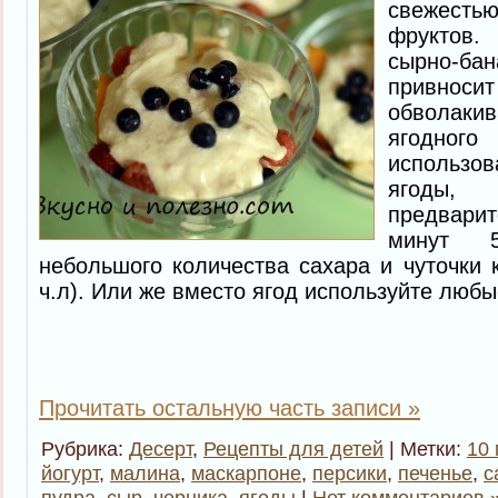
свежест
фруктов
сырно-
привноси
обволаки
ягодно
использ
ягоды
предвари
минут 
небольшого количества сахара и чуточки 
ч.л). Или же вместо ягод используйте люб
Прочитать остальную часть записи »
Рубрика:
Десерт
,
Рецепты для детей
| Метки:
10 
йогурт
,
малина
,
маскарпоне
,
персики
,
печенье
,
с
пудра
,
сыр
,
черника
,
ягоды
|
Нет комментариев 