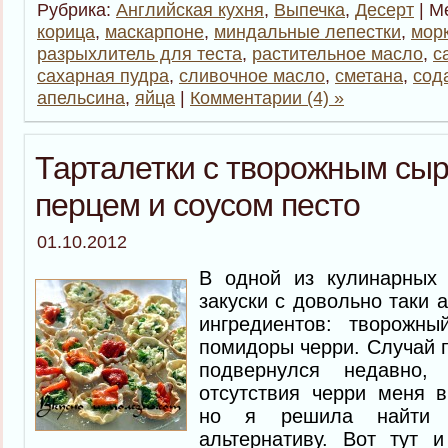
Рубрика:
Английская кухня
,
Выпечка
,
Десерт
| М
корица
,
маскарпоне
,
миндальные лепестки
,
мор
разрыхлитель для теста
,
растительное масло
,
с
сахарная пудра
,
сливочное масло
,
сметана
,
сод
апельсина
,
яйца
|
Комментарии (4) »
Тарталетки с творожным сы
перцем и соусом песто
01.10.2012
В одной из кулинарных 
закуски с довольно таки 
ингредиентов: творожны
помидоры черри. Случай п
подвернулся недавно,
отсутствия черри меня в
но я решила найти 
альтернативу. Вот тут 