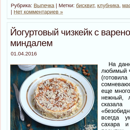
Рубрика:
Выпечка
| Метки:
бисквит
,
клубника
,
ма
|
Нет комментариев »
Йогуртовый чизкейк с варено
миндалем
01.04.2016
На данны
любимый ч
(готови
сомневаю
еще много
нежный, 
сказал
«безобидн
всегда у
сахара 