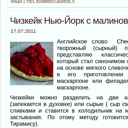
яйца
|
Нет комментариев »
Чизкейк Нью-Йорк с малино
17.07.2011
Английское слово Che
творожный (сырный) 
представляю классич
который стал синонимом 
на основе мягкого сливоч
в его приготовлении
маскарпоне или филадел
маскарпоне.
Чизкейки можно разделить на две ка
(запекается в духовке) или сырые ( сыр 
сливками и ставится в холодильник на 
застывания. По этому методу готовитс
Тирамису).