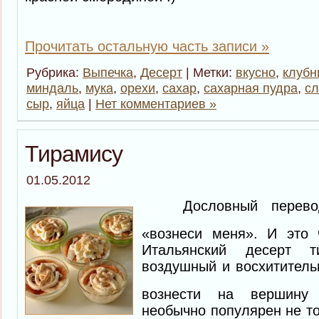
Прочитать остальную часть записи »
Рубрика:
Выпечка
,
Десерт
| Метки:
вкусно
,
клубн
миндаль
,
мука
,
орехи
,
сахар
,
сахарная пудра
,
сл
сыр
,
яйца
|
Нет комментариев »
Тирамису
01.05.2012
Дословный перевод 
«вознеси меня». И это
Итальянский десерт 
воздушный и восхититель
вознести на вершину
необычно популярен не то