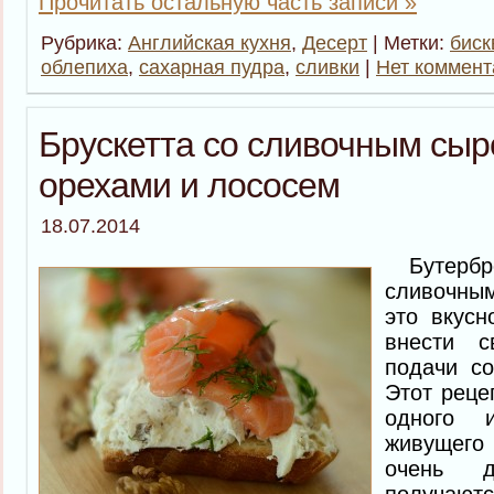
Прочитать остальную часть записи »
Рубрика:
Английская кухня
,
Десерт
| Метки:
биск
облепиха
,
сахарная пудра
,
сливки
|
Нет коммент
Брускетта со сливочным сыр
орехами и лососем
18.07.2014
Бутерб
сливочны
это вкусн
внести 
подачи с
Этот реце
одного и
живущего
очень д