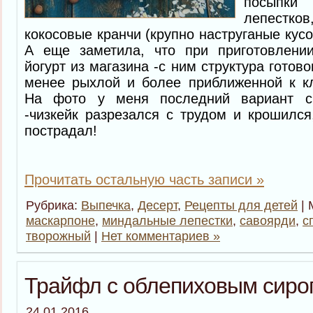
посыпки
лепестк
кокосовые кранчи (крупно наструганые кусо
А еще заметила, что при приготовлени
йогурт из магазина -с ним структура готово
менее рыхлой и более приближенной к кл
На фото у меня последний вариант с
-чизкейк разрезался с трудом и крошился
пострадал!
Прочитать остальную часть записи »
Рубрика:
Выпечка
,
Десерт
,
Рецепты для детей
| 
маскарпоне
,
миндальные лепестки
,
савоярди
,
с
творожный
|
Нет комментариев »
Трайфл с облепиховым сиро
24.01.2016