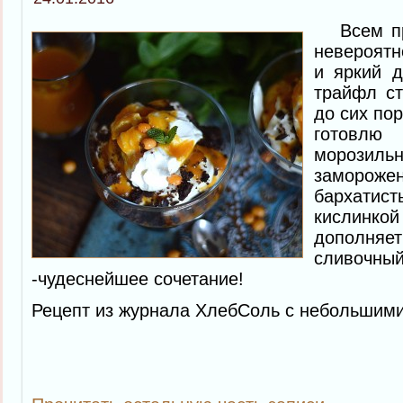
Всем при
невероят
и яркий д
трайфл ст
до сих пор
готовл
мороз
заморожен
бархати
кислинкой
допол
сливочны
-чудеснейшее сочетание!
Рецепт из журнала ХлебСоль с небольшим