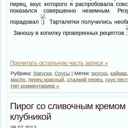
перец, вкус которого я распробовала сов
показался совершенно неземным. Рез
порадовал
Тарталетки получились нео
Заношу в копилку проверенных рецептов
Прочитать остальную часть записи »
Рубрика:
Закуски
,
Соусы
| Метки:
вкусно
,
каймак
масло
,
перец красный
,
сладкий перец
,
соус пес
Нет комментариев »
Пирог со сливочным кремом 
клубникой
06.07.2012