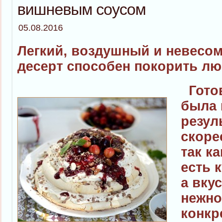
вишневым соусом
05.08.2016
Легкий, воздушный и невесом
десерт способен покорить люб
Готов
была 
резул
скоре
так к
есть 
а вку
нежно
конкр