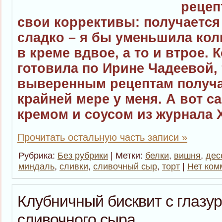
рецеп
свои коррективы: получается
сладко – я бы уменьшила кол
в креме вдвое, а то и втрое. 
готовила по Ирине Чадеевой, 
выверенным рецептам получае
крайней мере у меня. А вот с
кремом и соусом из журнала 
Прочитать остальную часть записи »
Рубрика:
Без рубрики
| Метки:
белки
,
вишня
,
дес
миндаль
,
сливки
,
сливочный сыр
,
торт
|
Нет ком
Клубничный бисквит с глазу
сливочного сыра