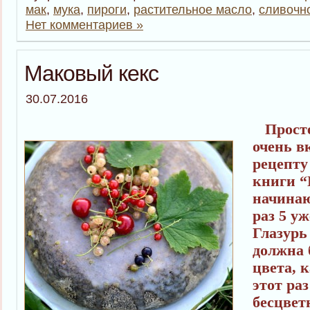
мак
,
мука
,
пироги
,
растительное масло
,
сливочн
Нет комментариев »
Маковый кекс
30.07.2016
Просте
очень в
рецепту
книги “
начинаю
раз 5 уж
Глазурь
должна 
цвета, к
этот ра
бесцвет