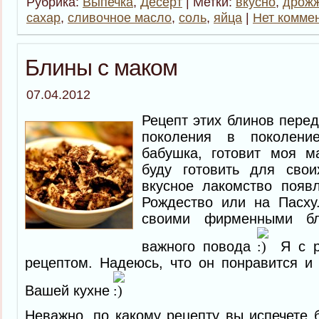
Рубрика:
Выпечка
,
Десерт
| Метки:
вкусно
,
дрож
сахар
,
сливочное масло
,
соль
,
яйца
|
Нет комме
Блины с маком
07.04.2012
Рецепт этих блинов перед
поколения в поколени
бабушка, готовит моя м
буду готовить для свои
вкусное лакомство появ
Рождество или на Пасху
своими фирменными б
важного повода
Я с 
рецептом. Надеюсь, что он понравится и
Вашей кухне
Неважно, по какому рецепту вы испечете 