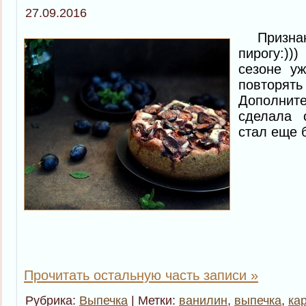
27.09.2016
Признаюс
пирогу:)
сезоне уж
повторя
Дополнит
сделала 
стал еще 
Прочитать остальную часть записи »
Рубрика:
Выпечка
| Метки:
ванилин
,
выпечка
,
ка