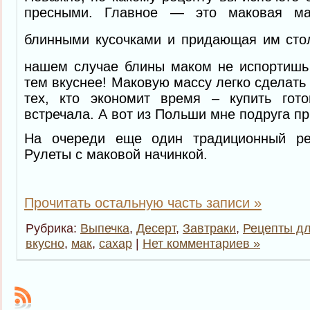
пресными. Главное — это маковая ма
блинными кусочками и придающая им сто
нашем случае блины маком не испортишь
тем вкуснее! Маковую массу легко сделать
тех, кто экономит время – купить гот
встречала. А вот из Польши мне подруга пр
На очереди еще один традиционный р
Рулеты с маковой начинкой.
Прочитать остальную часть записи »
Рубрика:
Выпечка
,
Десерт
,
Завтраки
,
Рецепты дл
вкусно
,
мак
,
сахар
|
Нет комментариев »