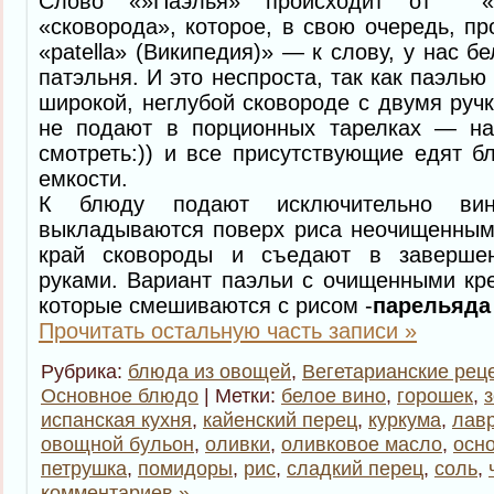
Слово «»Паэлья» происходит от «pa
«сковорода», которое, в свою очередь, пр
«patella» (Википедия)» — к слову, у нас б
патэльня. И это неспроста, так как паэль
широкой, неглубой сковороде с двумя ручк
не подают в порционных тарелках — н
смотреть:)) и все присутствующие едят 
емкости.
К блюду подают исключительно вин
выкладываются поверх риса неочищенным
край сковороды и съедают в завершен
руками. Вариант паэльи с очищенными кр
которые смешиваются с рисом -
парельяда
Прочитать остальную часть записи »
Рубрика:
блюда из овощей
,
Вегетарианские рец
Основное блюдо
| Метки:
белое вино
,
горошек
,
испанская кухня
,
кайенский перец
,
куркума
,
лав
овощной бульон
,
оливки
,
оливковое масло
,
осн
петрушка
,
помидоры
,
рис
,
сладкий перец
,
соль
,
комментариев »