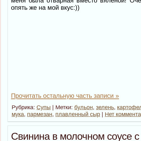
меня была отварная вместо вяленой! Оче
опять же на мой вкус:))
Прочитать остальную часть записи »
Рубрика:
Супы
| Метки:
бульон
,
зелень
,
картофе
мука
,
пармезан
,
плавленный сыр
|
Нет коммента
Свинина в молочном соусе 