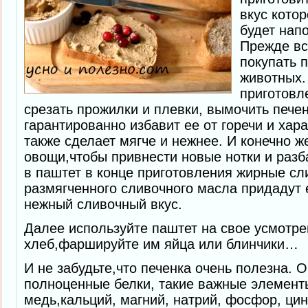
вкус кото
будет нап
Прежде вс
покупать 
животных.
приготовл
срезать прожилки и плевки, вымочить печен
гарантированно избавит ее от горечи и хара
также сделает мягче и нежнее. И конечно же
овощи,чтобы привнести новые нотки и разб
в паштет в конце приготовления жирные сл
размягченного сливочного масла придадут
нежный сливочный вкус.
Далее используйте паштет на свое усмотре
хлеб,фаршируйте им яйца или блинчики…
И не забудьте,что печенка очень полезна. 
полноценные белки, такие важные элементы
медь,кальций, магний, натрий, фосфор, цин