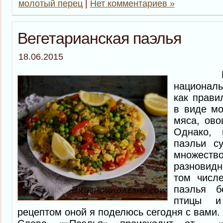
молотый перец
|
Нет комментариев »
Вегетарианская паэлья
18.06.2015
Паэль
националь
как прави
в виде мо
мяса, ово
Однако, 
паэльи с
множе
разновидн
том числ
паэлья б
птицы и
рецептом оной я поделюсь сегодня с вами.