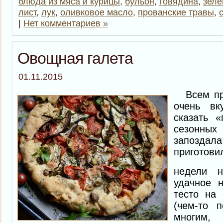
блюда из мяса и курицы
,
бульон
,
говядина
,
зеле
лист
,
лук
,
оливковое масло
,
прованские травы
,
|
Нет комментариев »
Овощная галета
01.11.2015
Всем при
очень вк
сказать 
сезонны
запоздала
приготов
недели 
удачное 
тесто на 
(чем-то 
многим, 