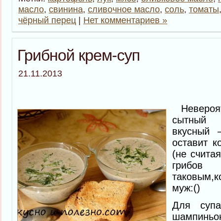
масло
,
свинина
,
сливочное масло
,
соль
,
томаты
чёрный перец
|
Нет комментариев »
Грибной крем-суп
21.11.2013
Невероятн
сытный
вкусный 
оставит к
(не считая
гр
таковым,к
муж:()
Для супа
шампинь