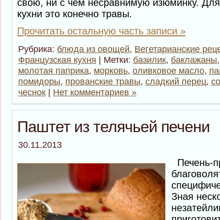
свою, ни с чем несравнимую изюминку. Дл
кухни это конечно травы.
Прочитать остальную часть записи »
Рубрика:
блюда из овощей
,
Вегетарианские рец
Французская кухня
| Метки:
базилик
,
баклажаны
молотая паприка
,
морковь
,
оливковое масло
,
па
помидоры
,
прованские травы
,
сладкий перец
,
с
чеснок
|
Нет комментариев »
Паштет из телячьей печени
30.11.2013
Печень-пр
благоволят
специфиче
Зная неск
незатейли
приготови