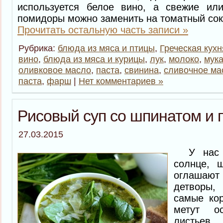
используется белое вино, а свежие ил
помидоры можно заменить на томатный сок
Прочитать остальную часть записи »
Рубрика:
блюда из мяса и птицы
,
Греческая кухн
вино
,
блюда из мяса и курицы
,
лук
,
молоко
,
мук
оливковое масло
,
паста
,
свинина
,
сливочное ма
паста
,
фарш
|
Нет комментариев »
Рисовый суп со шпинатом и 
27.03.2015
У нас в
солнце, 
оглашаю
детворы,
самые кор
метут ос
листьев