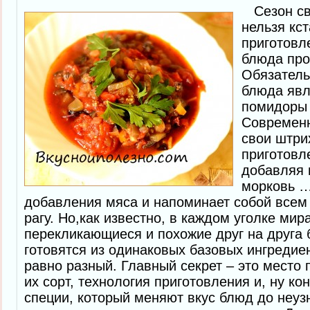
Сезон св
нельзя кст
приготовл
блюда про
Обязатель
блюда явл
помидоры 
Современн
свои штри
приготовл
добавляя 
морковь …
добавления мяса и напоминает собой всем
рагу. Но,как известно, в каждом уголке мир
перекликающиеся и похожие друг на друга 
готовятся из одинаковых базовых ингредиен
равно разный. Главный секрет – это место
их сорт, технология приготовления и, ну ко
специи, который меняют вкус блюд до неу