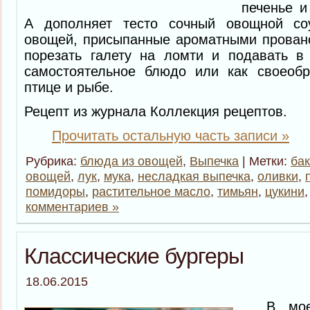
печенье и
А дополняет тесто сочный овощной со
овощей, присыпанные ароматными прован
порезать галету на ломти и подавать в 
самостоятельное блюдо или как своеобр
птице и рыбе.
Рецепт из журнала Коллекция рецептов.
Прочитать остальную часть записи »
Рубрика:
блюда из овощей
,
Выпечка
| Метки:
ба
овощей
,
лук
,
мука
,
несладкая выпечка
,
оливки
,
помидоры
,
растительное масло
,
тимьян
,
цукини
комментариев »
Классические бургеры
18.06.2015
В моей 