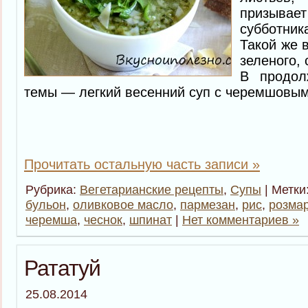
призывае
субботни
Такой же в
зеленого, 
В продол
темы — легкий весенний суп с черемшовым
Прочитать остальную часть записи »
Рубрика:
Вегетарианские рецепты
,
Супы
| Метки
бульон
,
оливковое масло
,
пармезан
,
рис
,
розма
черемша
,
чеснок
,
шпинат
|
Нет комментариев »
Рататуй
25.08.2014