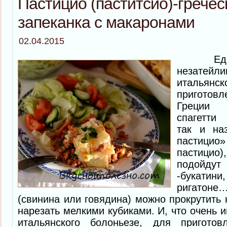
Пастицио (паститсио)-гречес
запеканка с макаронами
02.04.2015
Еда пр
незатей
итальян
пригото
Греции 
спагетти 
так и на
пастици
пастицио)
подойдут
-букатини
ригатоне
(свинина или говядина) можно прокрутить 
нарезать мелкими кубиками. И, что очень и
итальянского болоньезе, для приготов