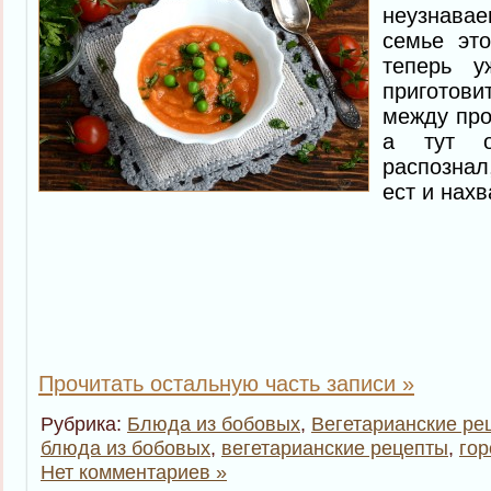
неузнавае
семье эт
теперь у
приготов
между про
а тут 
распознал
ест и нахв
Прочитать остальную часть записи »
Рубрика:
Блюда из бобовых
,
Вегетарианские ре
блюда из бобовых
,
вегетарианские рецепты
,
гор
Нет комментариев »