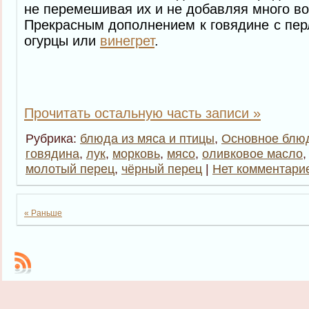
не перемешивая их и не добавляя много в
Прекрасным дополнением к говядине с пер
огурцы или
винегрет
.
Прочитать остальную часть записи »
Рубрика:
блюда из мяса и птицы
,
Основное блю
говядина
,
лук
,
морковь
,
мясо
,
оливковое масло
молотый перец
,
чёрный перец
|
Нет комментари
« Раньше