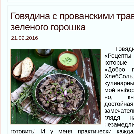
Говядина с прованскими тра
зеленого горошка
21.02.2016
Говядину
«Рецепты
которые
«Добро п
ХлебСоль
кулинарн
мой выбор
но, кни
достойна
замечате
глядя н
незаме
готовить! И у меня практически кажда