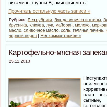
витамины группы В; аминокислоты.
Прочитать остальную часть записи »
Рубрика:
Без рубрики
,
блюда из мяса и птицы
,
З
брусника
,
клюква
,
лук
,
майоран
,
молоко
,
морков
масло
,
сливочное масло
,
соль
,
телячья печень
,
чёрный перец
|
Нет комментариев »
Картофельно-мясная запека
25.11.2013
Наступа
неизме
корректив
план выс
сытные
согревающ