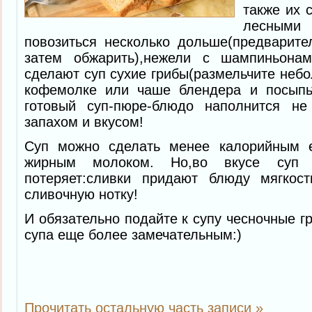
также их 
лесными 
повозиться несколько дольше(предварите
затем обжарить),нежели с шампиньона
сделают суп сухие грибы(размельчите небо
кофемолке или чаше блендера и посыпь
готовый суп-пюре-блюдо наполнится н
запахом и вкусом!
Суп можно сделать менее калорийным е
жирным молоком. Но,во вкусе суп 
потеряет:сливки придают блюду мягкос
сливочную нотку!
И обязательно подайте к супу чесночные г
супа еще более замечательным:)
Прочитать остальную часть записи »