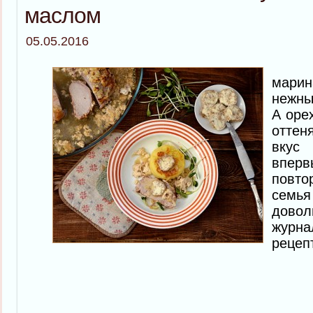
маслом
05.05.2016
Мяс
мари
нежны
А оре
отте
вкус
впер
повт
семь
дово
жур
рецеп