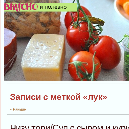
Записи с меткой «лук»
« Раньше
Чизу тори/Суп с сыром и кур