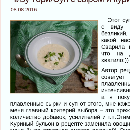
08.08.2016
Этот суп,
с виду 
безликий,
какой на
Сварила 
что на 
хватило:))
Автор рец
совету
плавлен
интенсивн
а я поку
плавленные сырки и суп от этого, мне каж
меня главный критерий выбора – это пре
количество добавок, усилителей и т.п.Эти
Куриный бульон в рецепте заменила овощны