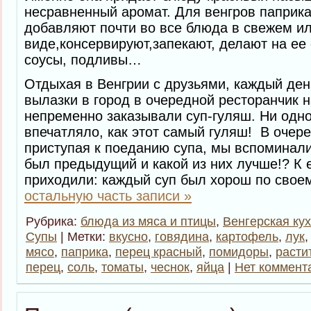
несравненный аромат. Для венгров паприка
добавляют почти во все блюда в свежем и
виде,консервируют,запекают, делают на е
соусы, подливы…
Отдыхая в Венгрии с друзьями, каждый де
вылазки в город в очередной ресторанчик 
непременно заказывали суп-гуляш. Ни одно
впечатляло, как этот самый гуляш! В очер
приступая к поеданию супа, мы вспоминали,
был предыдущий и какой из них лучше!? К
приходили: каждый суп был хорош по свое
остальную часть записи »
Рубрика:
блюда из мяса и птицы
,
Венгерская ку
Супы
| Метки:
вкусно
,
говядина
,
картофель
,
лук
мясо
,
паприка
,
перец красный
,
помидоры
,
расти
перец
,
соль
,
томаты
,
чеснок
,
яйца
|
Нет коммент