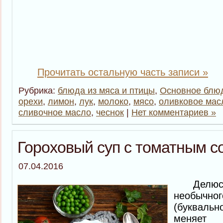
Прочитать остальную часть записи »
Рубрика:
блюда из мяса и птицы
,
Основное блю
орехи
,
лимон
,
лук
,
молоко
,
мясо
,
оливковое мас
сливочное масло
,
чеснок
|
Нет комментариев »
Гороховый суп с томатным с
07.04.2016
Делюсь
необычно
(букваль
меняе