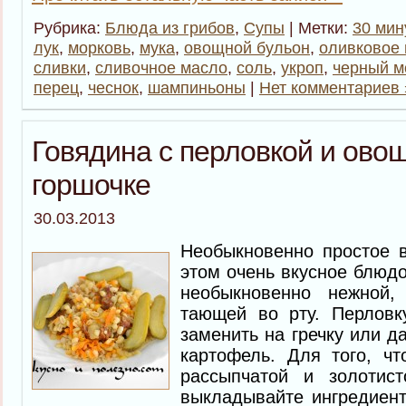
Рубрика:
Блюда из грибов
,
Супы
| Метки:
30 мин
лук
,
морковь
,
мука
,
овощной бульон
,
оливковое
сливки
,
сливочное масло
,
соль
,
укроп
,
черный м
перец
,
чеснок
,
шампиньоны
|
Нет комментариев 
Говядина с перловкой и ово
горшочке
30.03.2013
Необыкновенно простое в
этом очень вкусное блюдо
необыкновенно нежной,
тающей во рту. Перловк
заменить на гречку или д
картофель. Для того, чт
рассыпчатой и золотис
выкладывайте ингредиент