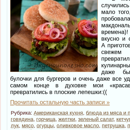
случилис
мало того
пробовала
макдон
времена)
вкусно и 
А пригото
свежем
превра
кулинарн
даже бы
булочки для бургеров и очень даже все уд
самом конце в духовке мои «краса
превратились в плоские лепешки:((
Прочитать остальную часть записи »
Рубрика:
Американская кухня
,
блюда из мяса и 
говядина
,
горчица
,
желтки
,
зеленый салат
,
кетчу
лук
,
мясо
,
огурцы
,
оливковое масло
,
петрушка
,