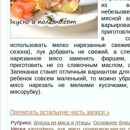
из ва
небезызв
мясной з
варьи
приготовл
в соб
использовать мелко нарезанные свежи
сезона), лук добавить не свежий, а сле
нарезанное мясо заменить фаршем,
приготовить не со сливочным маслом, 
Запеканка станет отличным вариантом для 
ребенок совсем маленький, то можно убр
мясо нарезать не мелкими кусочками,
мясорубку).
Прочитать остальную часть записи »
Рубрика:
блюда из мяса и птицы
,
Основное блю
Метки:
картофель
,
лук
,
мясо
,
оливковое масло
,