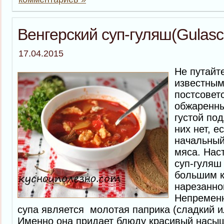
Венгерский суп-гуляш(Gulas
17.04.2015
Не путайт
известным
постсовет
обжаренны
густой по
них нет, е
начальный
мяса. Нас
суп-гуляш
большим к
нарезанно
Непремен
супа является молотая паприка (сладкий и
Именно она придает блюду красивый насы