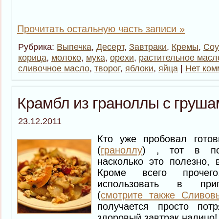
Прочитать остальную часть записи »
Рубрика:
Выпечка
,
Десерт
,
Завтраки
,
Кремы
,
Со
корица
,
молоко
,
мука
,
орехи
,
растительное масл
сливочное масло
,
творог
,
яблоки
,
яйца
|
Нет ком
Крамбл из граноллы с груша
23.12.2011
Кто уже пробовал гото
(
граноллу
) , тот в по
насколько это полезно, 
Кроме всего прочег
использовать в приг
(
смотрите также Сливов
получается просто пот
здоровый завтрак налицо!