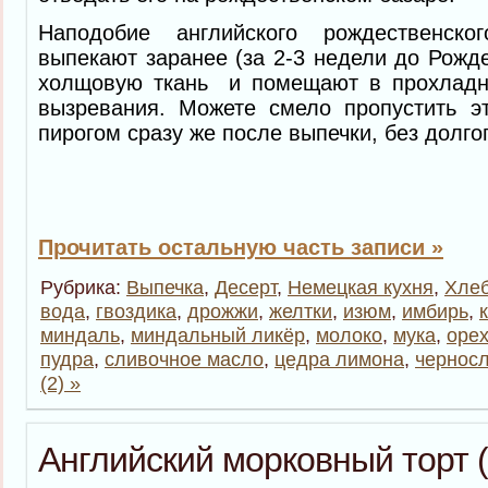
Наподобие английского рождественско
выпекают заранее (за 2-3 недели до Рожде
холщовую ткань и помещают в прохладн
вызревания. Можете смело пропустить эт
пирогом сразу же после выпечки, без долго
Прочитать остальную часть записи »
Рубрика:
Выпечка
,
Десерт
,
Немецкая кухня
,
Хле
вода
,
гвоздика
,
дрожжи
,
желтки
,
изюм
,
имбирь
,
миндаль
,
миндальный ликёр
,
молоко
,
мука
,
оре
пудра
,
сливочное масло
,
цедра лимона
,
чернос
(2) »
Английский морковный торт (