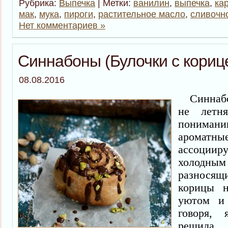
Рубрика:
Выпечка
| Метки:
ванилин
,
выпечка
,
ка
мак
,
мука
,
пироги
,
растительное масло
,
сливочн
Нет комментариев »
Синнабоны (Булочки с кориц
08.08.2016
Синнабон
не летн
понима
ароматны
ассоци
холодным 
разносящ
корицы н
уютом и 
говоря,
решила