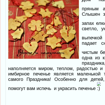
пряным 
Слышен з
запах ел
светло, у
выпечко
падает с
чистым б
одна из 
праздн
наполняется миром, теплом, радостью и
имбирное печенье является маленькой т
самого Праздника! Особенно для детей
помогут вам испечь и украсить печенье