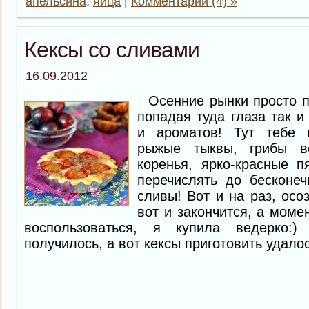
апельсина
,
яйца
|
Комментарии (4) »
Кексы со сливами
16.09.2012
Осенние рынки просто п
попадая туда глаза так и
и ароматов! Тут тебе 
рыжые тыквы, грибы вс
коренья, ярко-красные 
перечислять до бесконеч
сливы! Вот и на раз, осоз
вот и закончится, а моме
воспользоваться, я купила ведерко
получилось, а вот кексы приготовить удалос