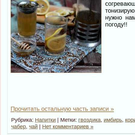
согрева
тонизирую
нужно на
погоду!!
Прочитать остальную часть записи »
Рубрика:
Напитки
| Метки:
гвоздика
,
имбирь
,
кор
чабер
,
чай
|
Нет комментариев »