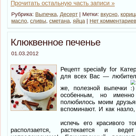
Прочитать остальную часть записи »
Рубрика:
Выпечка
,
Десерт
| Метки:
вкусно
,
кориц
масло
,
сливы
,
сметана
,
яйца
|
Нет комментариев
Клюквенное печенье
01.03.2012
Рецепт specially for Ка
для всех Вас — любителе
же, полезной выпечки
особенным, но именно
полюбилось моим друзья
вспоминают. И как назло,
испечь его красивого то
расползается, растекается и веде