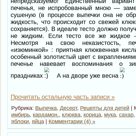
непредсказуемо! Единственный вариант
печенья, не испробованный мною — зам
сушеную (в процессе выпечки она не обр
жидкость, что происходит со свежей клю
сохраняется). В идеале тесто должно получ
не жидким. Если тесто все же жидкое 
Несмотря на свою неказистость, пе
«изюминкой» : приятная клюквенная кисл
особенный золотистый цвет с вкраплениями
печенье навевает воспоминания о зи
праздниках
А на дворе уже весна
Прочитать остальную часть записи »
Рубрика:
Выпечка
,
Десерт
,
Рецепты для детей
| 
имбирь
,
кардамон.
,
клюква
,
корица
,
мука
,
сахар
яблоки
,
яйца
|
Комментарии (4) »