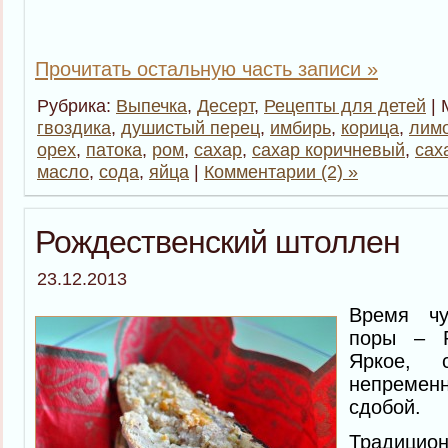
Прочитать остальную часть записи »
Рубрика:
Выпечка
,
Десерт
,
Рецепты для детей
| 
гвоздика
,
душистый перец
,
имбирь
,
корица
,
лим
орех
,
патока
,
ром
,
сахар
,
сахар коричневый
,
сах
масло
,
сода
,
яйца
|
Комментарии (2) »
Рождественский штоллен
23.12.2013
Время чу
поры – Р
Яркое, с
непремен
сдобой.
Традиц