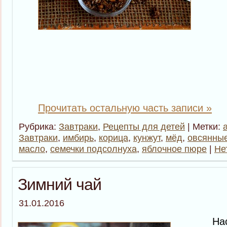
Прочитать остальную часть записи »
Рубрика:
Завтраки
,
Рецепты для детей
| Метки:
Завтраки
,
имбирь
,
корица
,
кунжут
,
мёд
,
овсянные
масло
,
семечки подсолнуха
,
яблочное пюре
|
Не
Зимний чай
31.01.2016
Настоя