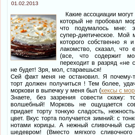
01.02.2013
Какие ассоциации могут в
который не пробовал мор
что подумалось мне: эт
супер-диетическое. Мой 
которого собственно я и
лакомство, сказал, что 
(все, что содержит мор
переходит в разряд «не с
не будет! Зря, мол, стараешься!
Сей факт меня не остановил. Я почему-т
торт должен получиться ! Тем более, уд
моркови в выпечку у меня был (
кексы с мо
Знаете, без зазрения совести скажу: т
волшебный! Морковь не ощущается со
придает торту тонкую сладость, нежност
цвет. Вкус торта получается зимний: с то
нотами корицы. А нежный сливочный сыр
шедевром! (Вместо мягкого сливочного