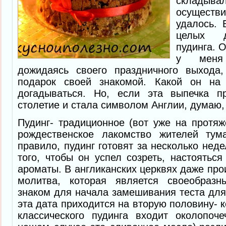
складыв
осущес
удалось. 
целых д
пудинга. 
у меня
дожидаясь своего праздничного выхода
подарок своей знакомой. Какой он на 
догадываться. Но, если эта выпечка п
столетие и стала символом Англии, думаю, 
Пудинг- традиционное (вот уже на протяж
рождественское лакомство жителей тум
правило, пудинг готовят за несколько нед
того, чтобы он успел созреть, настояться
ароматы. В англиканских церквях даже про
молитва, которая является своеобра
знаком для начала замешивания теста для 
эта дата приходится на вторую половину- 
классического пудинга входит околопоч