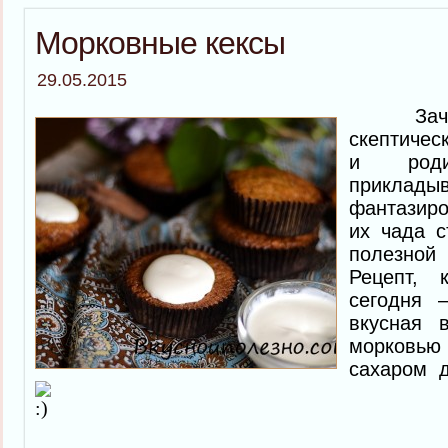
Морковные кексы
29.05.2015
Зачас
скептичес
и роди
прикла
фантазиро
их чада с
полезно
Рецепт, 
сегодня 
вкусная 
морковь
сахаром 