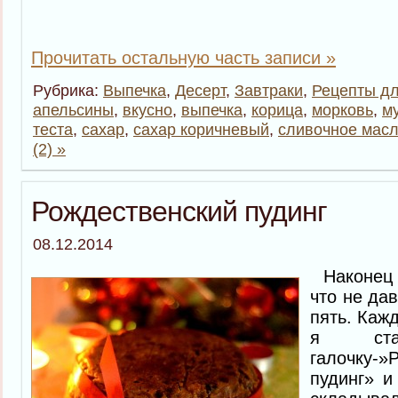
Прочитать остальную часть записи »
Рубрика:
Выпечка
,
Десерт
,
Завтраки
,
Рецепты дл
апельсины
,
вкусно
,
выпечка
,
корица
,
морковь
,
м
теста
,
сахар
,
сахар коричневый
,
сливочное мас
(2) »
Рождественский пудинг
08.12.2014
Наконец я
что не да
пять. Кажд
я ста
галочку-»
пудинг» и