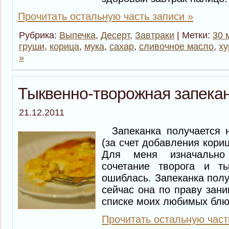
Прочитать остальную часть записи »
Рубрика:
Выпечка
,
Десерт
,
Завтраки
| Метки:
30 
груши
,
корица
,
мука
,
сахар
,
сливочное масло
,
ху
»
Тыквенно-творожная запека
21.12.2011
Запеканка получается н
(за счет добавления кори
Для меня изначально
сочетание творога и ты
ошиблась. Запеканка полу
сейчас она по праву зани
списке моих любимых блю
Прочитать остальную част