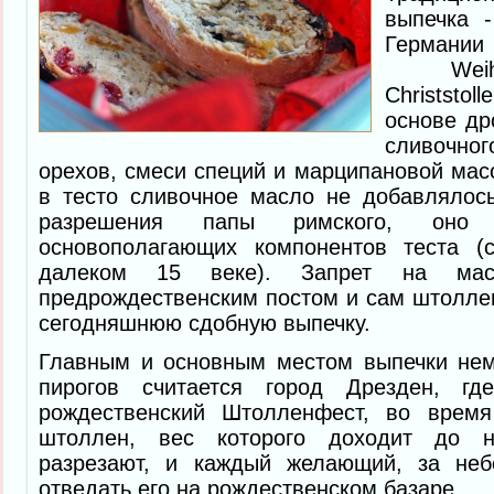
выпечка -
Герма
Weihna
Christsto
основе др
сливочног
орехов, смеси специй и марципановой масс
в тесто сливочное масло не добавлялос
разрешения папы римского, он
основополагающих компонентов теста (
далеком 15 веке). Запрет на ма
предрождественским постом и сам штолле
сегодняшнюю сдобную выпечку.
Главным и основным местом выпечки нем
пирогов считается город Дрезден, гд
рождественский Штолленфест, во время
штоллен, вес которого доходит до н
разрезают, и каждый желающий, за неб
отведать его на рождественском базаре.