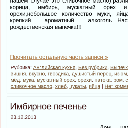
нашем случае это сливочное масло),разли
корица, имбирь, мускатный орех и д
орехи,небольшое количество муки, яйц
крепкий ароматный алкоголь…Нас
рождественская выпечка!!!
Прочитать остальную часть записи »
Рубрика:
Английская кухня
,
Без рубрики
,
Выпечк
вишня
,
вкусно
,
гвоздика
,
душистый перец
,
изюм
мёд
,
мука
,
мускатный орех
,
орехи
,
патока
,
ром
,
сливочное масло
,
хлеб
,
цукаты
,
яйца
|
Нет комм
Имбирное печенье
23.12.2013
Дом нап