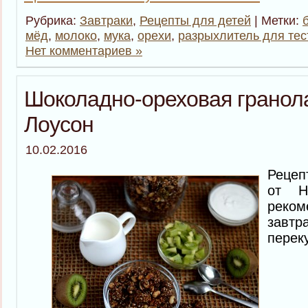
Рубрика:
Завтраки
,
Рецепты для детей
| Метки:
мёд
,
молоко
,
мука
,
орехи
,
разрыхлитель для тес
Нет комментариев »
Шоколадно-ореховая гранол
Лоусон
10.02.2016
Рецеп
от Н
реко
завт
перек