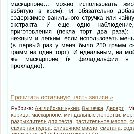
маскарпоне… можно использовать жир
взбитую в крем). И обязательно доба
содержимое ванильного стручка или чайн
экстракта. И еще одно наблюдение
приготовления (пекла торт два раза):
нежным и легким, если использовать мен
(в первый раз у меня было 250 грамм сы
грамм на один торт). И идеальным, на мой
же маскарпоне (к филадельфии я о
прохладно).
Прочитать остальную часть записи »
Рубрика:
Английская кухня
,
Выпечка
,
Десерт
| М
корица
,
маскарпоне
,
миндальные лепестки
,
мор
разрыхлитель для теста
,
растительное масло
,
с
сахарная пудра
,
сливочное масло
,
сметана
,
сод