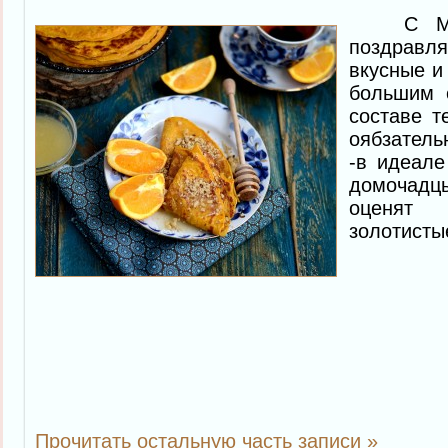
С Масл
поздравл
вкусные и
большим 
составе т
оябзатель
-в идеале
домочад
оценят
золотисты
Прочитать остальную часть записи »