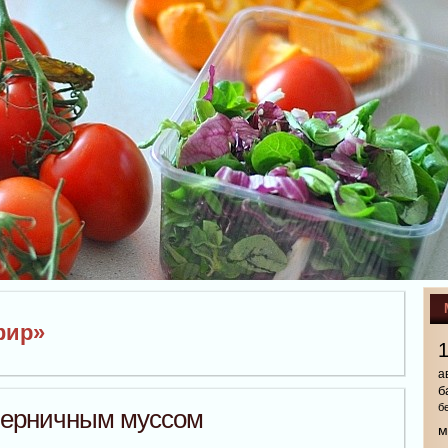
фир»
а
б
б
черничным муссом
м