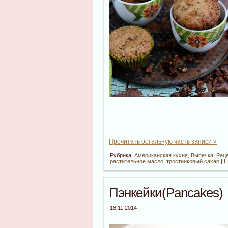
Прочитать остальную часть записи »
Рубрика:
Американская кухня
,
Выпечка
,
Реце
растительное масло
,
тростниковый сахар
|
Н
Пэнкейки(Pancakes)
18.11.2014