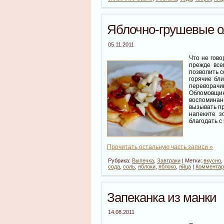
Яблочно-грушевые о
05.11.2011
Что не гово
прежде все
позволить с
горячие бли
переворачи
Обломовщи
воспоминани
вызывать пр
напеките з
благодать с
Прочитать остальную часть записи »
Рубрика:
Выпечка
,
Завтраки
| Метки:
вкусно
,
сода
,
соль
,
яблоки
,
яблоко
,
яйца
|
Комментари
Запеканка из манки
14.08.2011