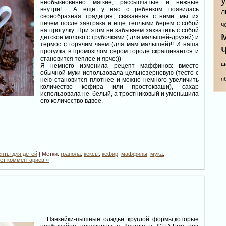
необыкновенно мягкие, рассыпчатые и нежные
внутри! А еще у нас с ребенком появилась
л
своеобразная традиция, связанная с ними: мы их
печем после завтрака и еще теплыми берем с собой
ч
на прогулку. При этом не забываем захватить с собой
детское молоко с трубочками ( для малышей-друзей) и
термос с горячим чаем (для мам малышей)!! И наша
прогулка в промозглом сером городе скрашивается и
становится теплее и ярче:))
ш
Я немного изменила рецепт маффинов: вместо
обычной муки использовала цельнозерновую (тесто с
я
нею становится плотнее и можно немного увеличить
количество кефира или простокваши), сахар
использовала не белый, а тростниковый и уменьшила
его количество вдвое.
пты для детей
| Метки:
гранола
,
кексы
,
кефир
,
маффины
,
мука
,
ет комментариев »
Пэнкейки-пышные оладьи круглой формы,которые