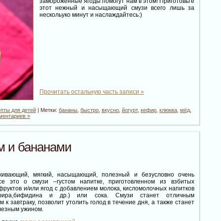
замороженные ягоды помогут нам в этом! Приготовьте
этот нежный и насыщающий смузи всего лишь за
нескольуко минут и наслаждайтесь:)
Прочитать остальную часть записи »
пты для детей
| Метки:
бананы
,
быстро
,
вкусно
,
йогурт
,
кефир
,
клюква
,
мёд
,
ментариев »
м и бананами
ающий, мягкий, насыщающий, полезный и безусловно очень
се это о смузи –густом напитке, приготовленном из взбитых
руктов и/или ягод с добавлением молока, кисломолочных напитков
кефира,бифидина и др.) или сока. Смузи станет отличным
 к завтраку, позволит утолить голод в течение дня, а также станет
лезным ужином.