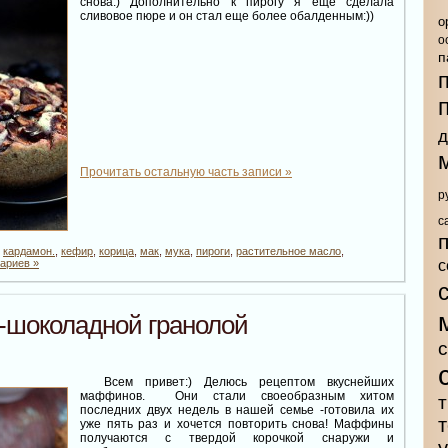
снова:) Дополнительно к пирогу я еще сделала
сливовое пюре и он стал еще более обалденным:))
о
о
п
д
Прочитать остальную часть записи »
р
с
,
кардамон.
,
кефир
,
корица
,
мак
,
мука
,
пироги
,
растительное масло
,
с
ариев »
-шоколадной гранолой
Всем привет:) Делюсь рецептом вкуснейших
маффинов. Они стали своеобразным хитом
т
последних двух недель в нашей семье -готовила их
уже пять раз и хочется повторить снова! Маффины
получаются с твердой корочкой снаружи и