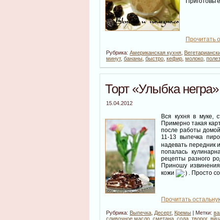
Приготовьт
Прочитать о
Рубрика:
Американская кухня
,
Вегетарианск
минут
,
бананы
,
быстро
,
кефир
,
молоко
,
поле
Торт «Улыбка негра»
15.04.2012
Вся кухня в муке, 
Примерно такая кар
после работы домой,
11-13 выпечка пир
надевать передник и
попалась кулинарн
рецепты разного ро
Приношу извинения
кожи
. Просто с
Прочитать остальную
Рубрика:
Выпечка
,
Десерт
,
Кремы
| Метки:
ва
сливочное масло
,
сметана
,
сода
,
творог
,
яйц