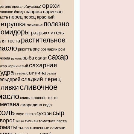
орехи
регано
орегано(душица)
паприка
пармезан
сновное блюдо
перец
аста
перец красный
полезно
петрушка
печенье
помидоры
разрыхлитель
растительное
ля теста
масло
рис
рикотта
розмарин
ром
сахар
рыба
салат
уккола
рукола
сахарная
ахар коричневый
пудра
свинина
свекла
сезам
сладкий перец
ельдерей
сливочное
сливки
масло
слоеное тесто
сливы
сметана
смородина
сода
соль
сыр
сухари
соус песто
ворог
тимьян
томатная паста
тесто
томаты
тыква
тыквенные семечки