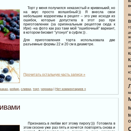
в
в
Торт у меня получился неказистый и кривенький, но
на вкус просто волшебный:)) Я внесла свои
в
небольшие коррективы в рецепт – это уже исходя из
ошибок, которые допустила в этот раз при
приготовлении (за оригинальным рецептом сюда к
г
Ире) -на фото как раз таки мой “ошибочный” вариант,
в котором бисквит “утонул” в суфле:)) .
д
ж
Для приготовления торта использовала две
л
разъемные формы 22 и 20 см в диаметре.
з
к
к
к
Прочитать остальную часть записи »
к
какао
,
кефир
,
сливки
,
торт
,
черника
|
Нет комментариев »
м
ливами
о
Признаюсь в любви вот этому пирогу:))) Готовила в
этом сезоне уже раз пять и хочется повторять снова и