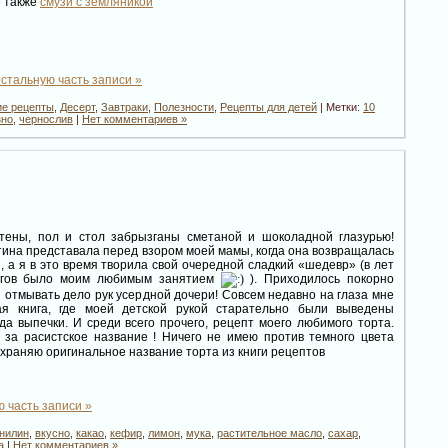
е также
смузи с земляникой
стальную часть записи »
ие рецепты
,
Десерт
,
Завтраки
,
Полезности
,
Рецепты для детей
| Метки:
10
зно
,
чернослив
|
Нет комментариев »
стены, пол и стол забрызганы сметаной и шоколадной глазурью!
тина представала перед взором моей мамы, когда она возвращалась
 а я в это время творила свой очередной сладкий «шедевр» (в лет
огов было моим любимым занятием
). Приходилось покорно
 отмывать дело рук усердной дочери! Совсем недавно на глаза мне
ая книга, где моей детской рукой старательно были выведены
да выпечки. И среди всего прочего, рецепт моего любимого торта.
 за расистское название
! Ничего не имею против темного цвета
охраняю оригинальное название торта из книги рецептов
 часть записи »
нилин
,
вкусно
,
какао
,
кефир
,
лимон
,
мука
,
растительное масло
,
сахар
,
а
|
Нет комментариев »