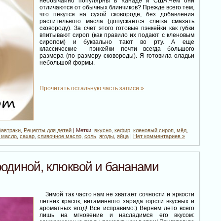
необычайно популярны в Канаде и США.Чем они
отличаются от обычных блинчиков? Прежде всего тем,
что пекутся на сухой сковороде, без добавления
растительного масла (допускается слегка смазать
сковороду). За счет этого готовые пэнкейки как губки
впитывают сироп (как правило их подают с кленовым
сиропом) и буквально тают во рту. А еще
классические пэнкейки почти всегда большого
размера (по размеру сковороды). Я готовила оладьи
небольшой формы.
Прочитать остальную часть записи »
Завтраки
,
Рецепты для детей
| Метки:
вкусно
,
кефир
,
кленовый сироп
,
мёд
,
 масло
,
сахар
,
сливочное масло
,
соль
,
ягоды
,
яйца
|
Нет комментариев »
родиной, клюквой и бананами
Зимой так часто нам не хватает сочности и яркости
летних красок, витаминного заряда горсти вкусных и
ароматных ягод! Все исправимо:) Вернем лето всего
лишь на мгновение и насладимся его вкусом: