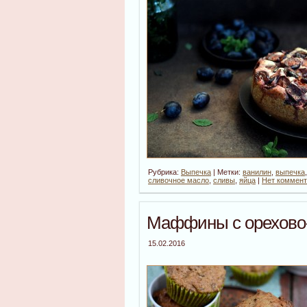
Рубрика:
Выпечка
| Метки:
ванилин
,
выпечка
сливочное масло
,
сливы
,
яйца
|
Нет коммент
Маффины с орехово
15.02.2016