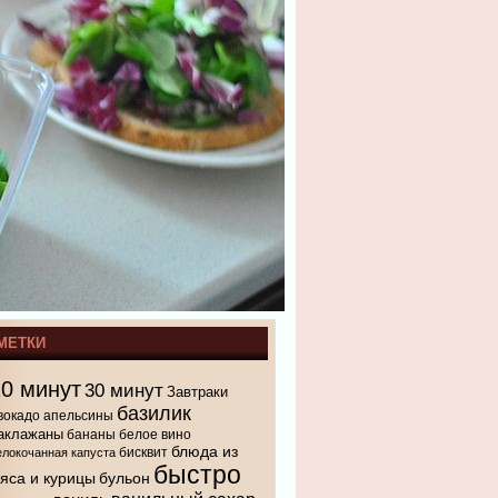
МЕТКИ
10 минут
30 минут
Завтраки
базилик
вокадо
апельсины
аклажаны
бананы
белое вино
блюда из
бисквит
елокочанная капуста
быстро
яса и курицы
бульон