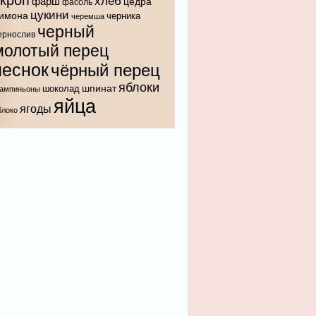
укроп
хлеб
фарш
цедра
фасоль
цукини
имона
черника
черемша
черный
ернослив
молотый перец
чеснок
чёрный перец
яблоки
шпинат
шоколад
ампиньоны
яйца
ягоды
блоко