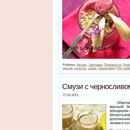
Рубрика:
Десерт
,
Завтраки
,
Полезности
,
Реце
мюсли
,
полезно
,
сахар
,
смородина
|
Нет ком
Смузи с черносливо
27.03.2013
Обволакив
вкусный! В
блендером ф
(йогурта,
дополнением
легким и по