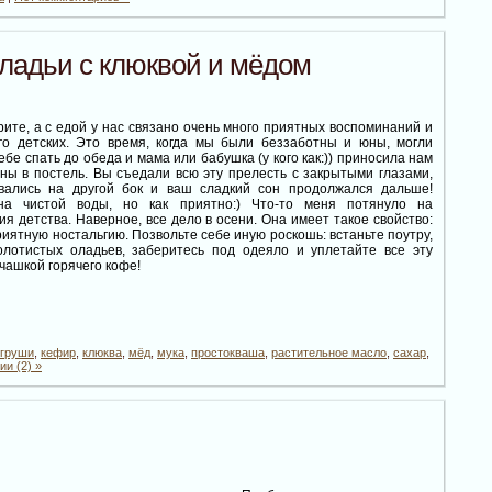
ладьи с клюквой и мёдом
рите, а с едой у нас связано очень много приятных воспоминаний и
го детских. Это время, когда мы были беззаботны и юны, могли
ебе спать до обеда и мама или бабушка (у кого как:)) приносила нам
ны в постель. Вы съедали всю эту прелесть с закрытыми глазами,
вались на другой бок и ваш сладкий сон продолжался дальше!
на чистой воды, но как приятно:) Что-то меня потянуло на
я детства. Наверное, все дело в осени. Она имеет такое свойство:
иятную ностальгию. Позвольте себе иную роскошь: встаньте поутру,
олотистых оладьев, заберитесь под одеяло и уплетайте все эту
 чашкой горячего кофе!
груши
,
кефир
,
клюква
,
мёд
,
мука
,
простокваша
,
растительное масло
,
сахар
,
и (2) »