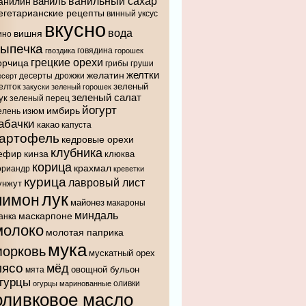
ванильный сахар
анилин
ваниль
егетарианские рецепты
винный уксус
вкусно
вода
вишня
ино
выпечка
говядина
гвоздика
горошек
грецкие орехи
орчица
грибы
груши
желтки
желатин
десерты
дрожжи
есерт
зеленый
елток
закуски
зеленый горошек
зеленый салат
ук
зеленый перец
йогурт
имбирь
изюм
елень
абачки
какао
капуста
картофель
кедровые орехи
клубника
ефир
кинза
клюква
корица
крахмал
ориандр
креветки
курица
лавровый лист
унжут
лук
лимон
майонез
макароны
миндаль
маскарпоне
анка
молоко
молотая паприка
мука
морковь
мускатный орех
мясо
мёд
овощной бульон
мята
гурцы
оливки
огурцы маринованные
оливковое масло