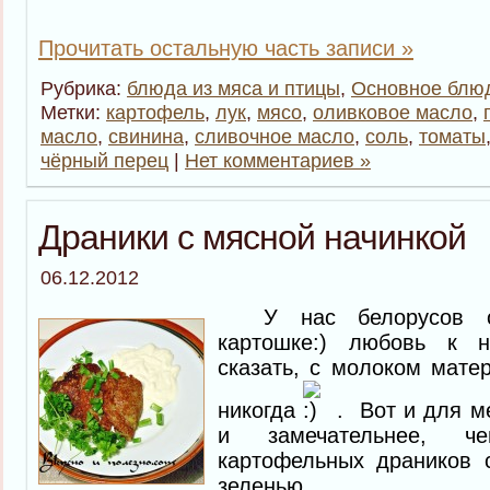
Прочитать остальную часть записи »
Рубрика:
блюда из мяса и птицы
,
Основное блю
Метки:
картофель
,
лук
,
мясо
,
оливковое масло
,
масло
,
свинина
,
сливочное масло
,
соль
,
томаты
чёрный перец
|
Нет комментариев »
Драники с мясной начинкой
06.12.2012
У нас белорусов ос
картошке:) любовь к н
сказать, с молоком мате
никогда
. Вот и для ме
и замечательнее, ч
картофельных драников 
зеленью