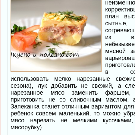
неизме
корректив
план выс
сытные
согревающ
из ва
небезызв
мясной з
варьи
приготовл
в соб
использовать мелко нарезанные свежи
сезона), лук добавить не свежий, а сле
нарезанное мясо заменить фаршем,
приготовить не со сливочным маслом, 
Запеканка станет отличным вариантом для 
ребенок совсем маленький, то можно убр
мясо нарезать не мелкими кусочками,
мясорубку).