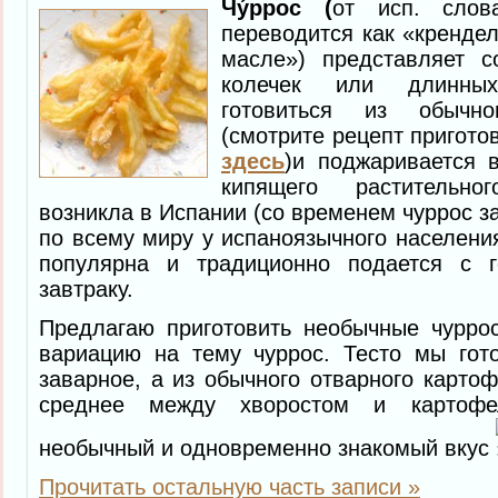
Чу́ррос (
от исп. слов
переводится как «кренде
масле») представляет с
колечек или длинных
готовиться из обычно
(смотрите рецепт пригото
здесь
)и поджаривается 
кипящего растительн
возникла в Испании (со временем чуррос з
по всему миру у испаноязычного населения
популярна и традиционно подается с 
завтраку.
Предлагаю приготовить необычные чуррос
вариацию на тему чуррос. Тесто мы гот
заварное, а из обычного отварного картоф
среднее между хворостом и картоф
необычный и одновременно знакомый вкус
Прочитать остальную часть записи »