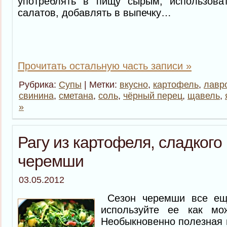
употреблять в пищу сырым, использова
салатов, добавлять в выпечку…
Прочитать остальную часть записи »
Рубрика:
Супы
| Метки:
вкусно
,
картофель
,
лавр
свинина
,
сметана
,
соль
,
чёрный перец
,
щавель
,
»
Рагу из картофеля, сладкого
черемши
03.05.2012
Сезон черемши все ещ
используйте ее как м
Необыкновенно полезная и