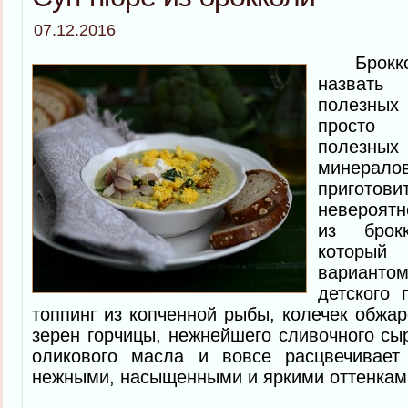
07.12.2016
Броккол
назват
полезных
просто 
полезн
минера
приготов
невероятн
из брок
который
вариант
детского 
топпинг из копченной рыбы, колечек обжар
зерен горчицы, нежнейшего сливочного сыр
оликового масла и вовсе расцвечивает
нежными, насыщенными и яркими оттенками