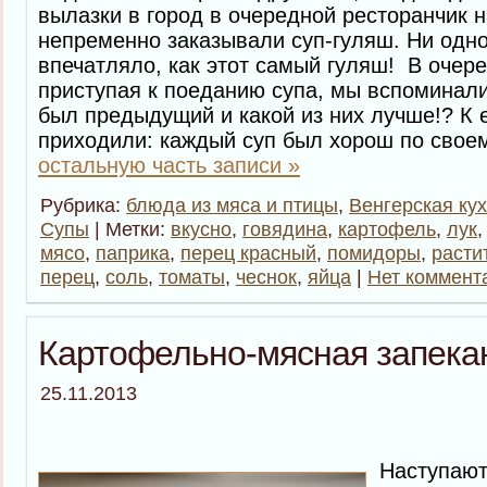
вылазки в город в очередной ресторанчик 
непременно заказывали суп-гуляш. Ни одно
впечатляло, как этот самый гуляш! В очер
приступая к поеданию супа, мы вспоминали,
был предыдущий и какой из них лучше!? К
приходили: каждый суп был хорош по свое
остальную часть записи »
Рубрика:
блюда из мяса и птицы
,
Венгерская ку
Супы
| Метки:
вкусно
,
говядина
,
картофель
,
лук
мясо
,
паприка
,
перец красный
,
помидоры
,
расти
перец
,
соль
,
томаты
,
чеснок
,
яйца
|
Нет коммент
Картофельно-мясная запека
25.11.2013
Наступа