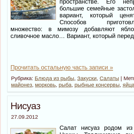
пространстве. Его не
большие семейные засто
вариант, который ценя
Способов приготов
множество: в мимозу добавляют ябло
сливочное масло… Вариант, который перед 
Прочитать остальную часть записи »
Рубрика:
Блюда из рыбы
,
Закуски
,
Салаты
| Мет
майонез
,
морковь
,
рыба
,
рыбные консервы
,
яйц
Нисуаз
27.09.2012
Салат нисуаз родом из 