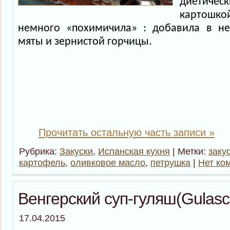
диетич
картошк
немного «похимичила» : добавила в не
мяты и зернистой горчицы.
Прочитать остальную часть записи »
Рубрика:
Закуски
,
Испанская кухня
| Метки:
заку
картофель
,
оливковое масло
,
петрушка
|
Нет ко
Венгерский суп-гуляш(Gulas
17.04.2015