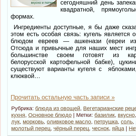
сегодняшний день запекан
квадратной, прямоуго
формах.
Ингредиенты доступные, я бы даже сказ
этом есть особая связь: кугель является
блюдом евреев — ашкенази (евреи из
Отсюда и привычные для наших мест ингр
большинстве своем готовят из кар
белорусской картофельной бабке), цук
существуют варианты кугеля с яблоками,
клюквой…
Прочитать остальную часть записи »
Рубрика:
блюда из овощей
,
Вегетарианские рец
кухня
,
Основное блюдо
| Метки:
базилик
,
вкусно
лук
,
морковь
,
оливковое масло
,
петрушка
,
соль
,
молотый перец
,
чёрный перец
,
чеснок
,
яйца
|
Не