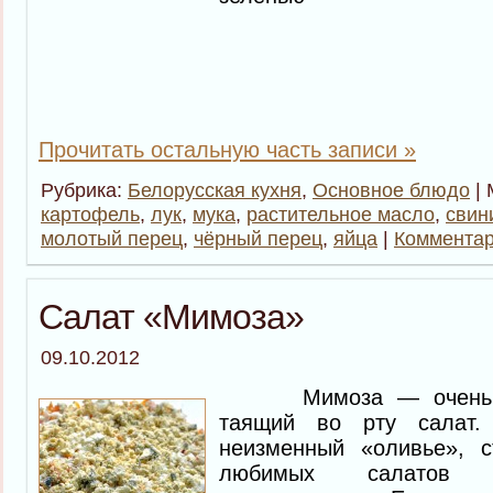
Прочитать остальную часть записи »
Рубрика:
Белорусская кухня
,
Основное блюдо
| 
картофель
,
лук
,
мука
,
растительное масло
,
свин
молотый перец
,
чёрный перец
,
яйца
|
Комментар
Салат «Мимоза»
09.10.2012
Мимоза — очень не
таящий во рту салат
неизменный «оливье», 
любимых салатов н