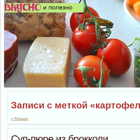
Записи с меткой «картофе
« Раньше
Суп-пюре из брокколи