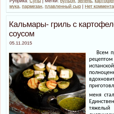
Рубрика:
Супы
| Метки:
бульон
,
зелень
,
картофе
мука
,
пармезан
,
плавленный сыр
|
Нет коммента
Кальмары- гриль с картофе
соусом
05.11.2015
Всем п
рецеп
испан
полноцен
вдохн
приготов
меня ста
Единстве
тяжел