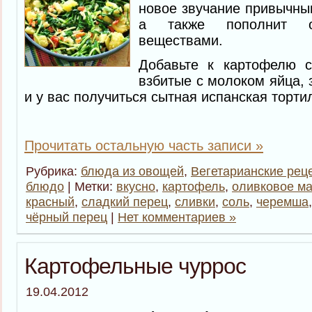
новое звучание привычны
а также пополнит о
веществами.
Добавьте к картофелю 
взбитые с молоком яйца, 
и у вас получиться сытная испанская торти
Прочитать остальную часть записи »
Рубрика:
блюда из овощей
,
Вегетарианские рец
блюдо
| Метки:
вкусно
,
картофель
,
оливковое м
красный
,
сладкий перец
,
сливки
,
соль
,
черемша
чёрный перец
|
Нет комментариев »
Картофельные чуррос
19.04.2012