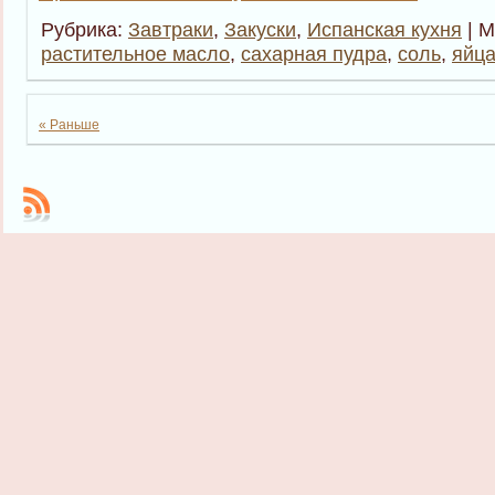
Рубрика:
Завтраки
,
Закуски
,
Испанская кухня
| М
растительное масло
,
сахарная пудра
,
соль
,
яйц
« Раньше