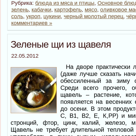
Рубрика:
блюда из мяса и птицы
,
Основное блю
зелень
,
кабачки
,
картофель
,
мясо
,
оливковое ма
соль
,
укроп
,
цукини
,
черный молотый перец
,
чёр
комментариев »
Зеленые щи из щавеля
22.05.2012
На дворе практически 
(даже лучше сказать нач
обессиленный за зиму о
Среди всего прочего, о
щавель – растение, кот
появляется на весенних 
до осени. В этом продукт
С, В1, В2, Е, К,РР) и ми
стронций, фтор, цинк, калий, железо, м
Щавель не требует длительной тепловой 