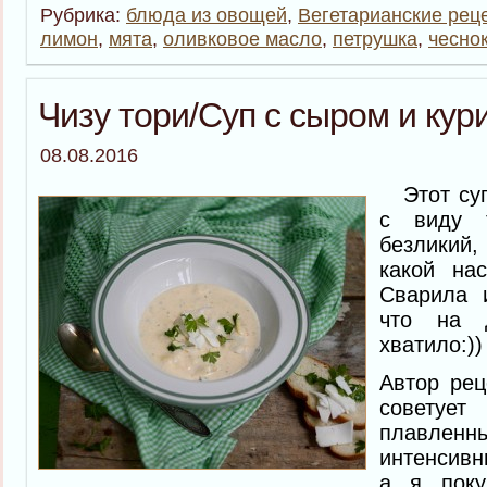
Рубрика:
блюда из овощей
,
Вегетарианские рец
лимон
,
мята
,
оливковое масло
,
петрушка
,
чесно
Чизу тори/Суп с сыром и кур
08.08.2016
Этот суп,
с виду 
безликий,
какой на
Сварила 
что на 
хватило:))
Автор рец
совету
плавлен
интенсивн
а я поку