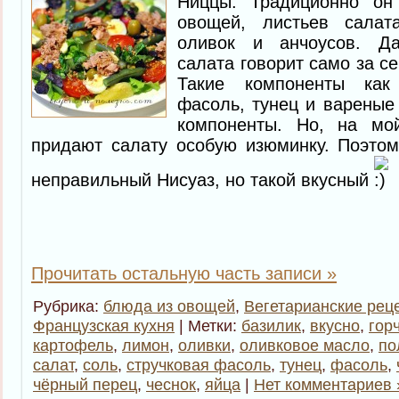
Ниццы. Традиционно он 
овощей, листьев салата
оливок и анчоусов. Д
салата говорит само за се
Такие компоненты как
фасоль, тунец и вареные
компоненты. Но, на мо
придают салату особую изюминку. Поэтом
неправильный Нисуаз, но такой вкусный
Прочитать остальную часть записи »
Рубрика:
блюда из овощей
,
Вегетарианские рец
Французская кухня
| Метки:
базилик
,
вкусно
,
гор
картофель
,
лимон
,
оливки
,
оливковое масло
,
по
салат
,
соль
,
стручковая фасоль
,
тунец
,
фасоль
,
чёрный перец
,
чеснок
,
яйца
|
Нет комментариев 