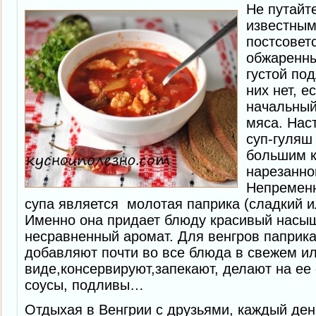
Не путайт
известным
постсовет
обжаренны
густой по
них нет, е
начальный
мяса. Нас
суп-гуляш
большим к
нарезанно
Непремен
супа является молотая паприка (сладкий и
Именно она придает блюду красивый насы
несравненный аромат. Для венгров паприка
добавляют почти во все блюда в свежем и
виде,консервируют,запекают, делают на е
соусы, подливы…
Отдыхая в Венгрии с друзьями, каждый де