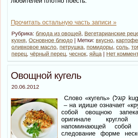
любителей плотно поесть.
Прочитать остальную часть записи »
Рубрика:
блюда из овощей
,
Вегетарианские рец
кухня
,
Основное блюдо
| Метки:
вкусно
,
картофе
оливковое масло
,
петрушка
,
помидоры
,
соль
,
то
перец
,
чёрный перец
,
чеснок
,
яйца
|
Нет коммен
Овощной кугель
20.06.2012
Слово «кугель» (קוגל kugl)– «кугол» или «кугл»
– на идише означает «кр
собой овощною запек
оригинале круглой
напоминающей собой 
следование форме неск