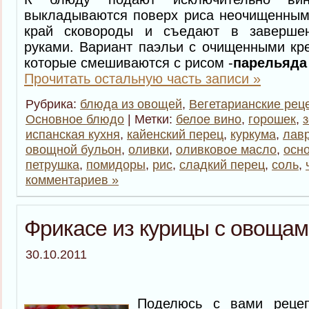
выкладываются поверх риса неочищенным
край сковороды и съедают в завершен
руками. Вариант паэльи с очищенными кр
которые смешиваются с рисом -
парельяда
Прочитать остальную часть записи »
Рубрика:
блюда из овощей
,
Вегетарианские рец
Основное блюдо
| Метки:
белое вино
,
горошек
,
испанская кухня
,
кайенский перец
,
куркума
,
лав
овощной бульон
,
оливки
,
оливковое масло
,
осн
петрушка
,
помидоры
,
рис
,
сладкий перец
,
соль
,
комментариев »
Фрикасе из курицы с овоща
30.10.2011
Поделюсь с вами реце