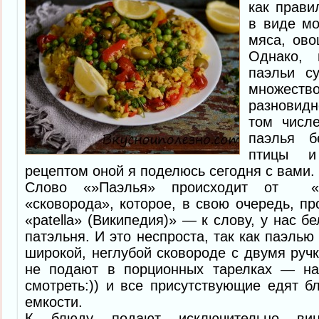
как прави
в виде мо
мяса, ово
Однако, 
паэльи с
множе
разновидн
том числ
паэлья б
птицы и
рецептом оной я поделюсь сегодня с вами.
Слово «»Паэлья» происходит от «pa
«сковорода», которое, в свою очередь, пр
«patella» (Википедия)» — к слову, у нас б
патэльня. И это неспроста, так как паэль
широкой, неглубой сковороде с двумя ручк
не подают в порционных тарелках — н
смотреть:)) и все присутствующие едят 
емкости.
К блюду подают исключительно вин