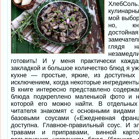
ХлебСоль
кулинарн
мой выбор
но, кни
достойна
замечате
глядя н
незаме
готовить! И у меня практически кажда
закладкой и большое количество блюд я уж
кухне — простые, яркие, из доступных
исключением, когда некоторые ингредиенты
В книге интересно представлено содержа
блюда подкреплено маленькой фото и н
которой его можно найти. В отдельных
читателя знакомят с основными видами 
базовыми соусами («Ежедневная франц
доступна. Главное-правильный соус. И эл
травами и приправами, винной кар