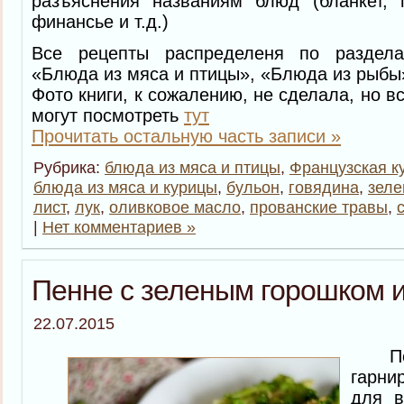
разъяснения названиям блюд (бланкет, г
финансье и т.д.)
Все рецепты распределеня по разделам
«Блюда из мяса и птицы», «Блюда из рыбы
Фото книги, к сожалению, не сделала, но 
могут посмотреть
тут
Прочитать остальную часть записи »
Рубрика:
блюда из мяса и птицы
,
Французская к
блюда из мяса и курицы
,
бульон
,
говядина
,
зеле
лист
,
лук
,
оливковое масло
,
прованские травы
,
|
Нет комментариев »
Пенне с зеленым горошком и
22.07.2015
Пен
гарни
для в