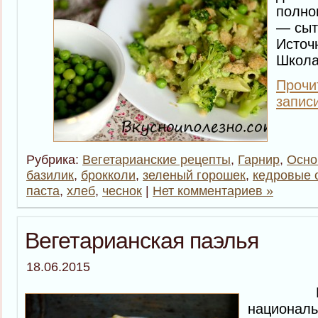
полно
— сыт
Источ
Школа
Прочи
запис
Рубрика:
Вегетарианские рецепты
,
Гарнир
,
Осно
базилик
,
брокколи
,
зеленый горошек
,
кедровые 
паста
,
хлеб
,
чеснок
|
Нет комментариев »
Вегетарианская паэлья
18.06.2015
Паэль
националь