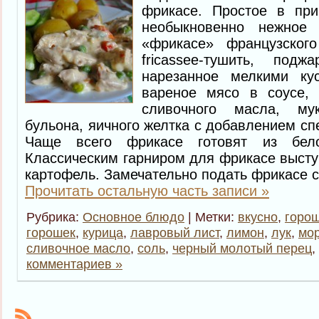
фрикасе. Простое в при
необыкновенно нежное
«фрикасе» французского
fricassee-тушить, подж
нарезанное мелкими ку
вареное мясо в соусе, 
сливочного масла, му
бульона, яичного желтка с добавлением сп
Чаще всего фрикасе готовят из бело
Классическим гарниром для фрикасе высту
картофель. Замечательно подать фрикасе с
Прочитать остальную часть записи »
Рубрика:
Основное блюдо
| Метки:
вкусно
,
горо
горошек
,
курица
,
лавровый лист
,
лимон
,
лук
,
мо
сливочное масло
,
соль
,
черный молотый перец
,
комментариев »