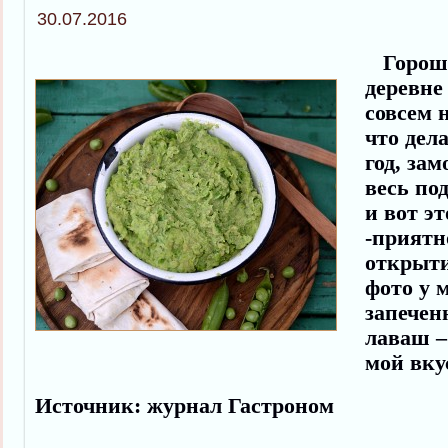
30.07.2016
Горошка
деревне
совсем н
что дел
год, за
весь по
и вот э
-приятн
открыти
фото у 
запечен
лаваш –
мой вку
Источник: журнал Гастроном