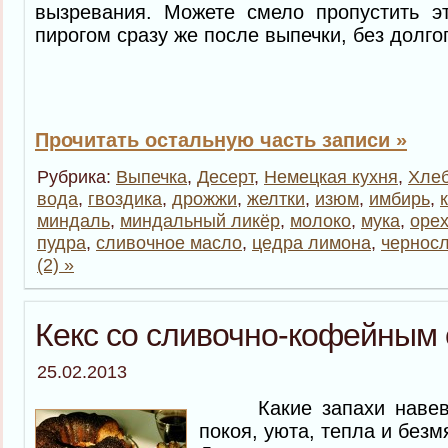
вызревания. Можете смело пропустить эт
пирогом сразу же после выпечки, без долго
Прочитать остальную часть записи »
Рубрика:
Выпечка
,
Десерт
,
Немецкая кухня
,
Хле
вода
,
гвоздика
,
дрожжи
,
желтки
,
изюм
,
имбирь
,
миндаль
,
миндальный ликёр
,
молоко
,
мука
,
оре
пудра
,
сливочное масло
,
цедра лимона
,
чернос
(2) »
Кекс со сливочно-кофейным
25.02.2013
Какие запахи навеваю
покоя, уюта, тепла и безм