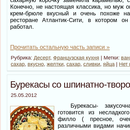
Конечно, не настоящая классика, но муж о
крем-брюле вкусный и очень похоже на
ресторане Атлантик-Сити, в котором он
работал.
Прочитать остальную часть записи »
Рубрика:
Десерт
,
Французская кухня
| Метки:
ван
сахар
,
вкусно
,
желтки
,
сахар
,
сливки
,
яйца
|
Нет 
Бурекасы со шпинатно-твор
25.05.2012
Бурекасы- закусочна
готовится из несладког
филло ( пресное, оче
различными видами начин