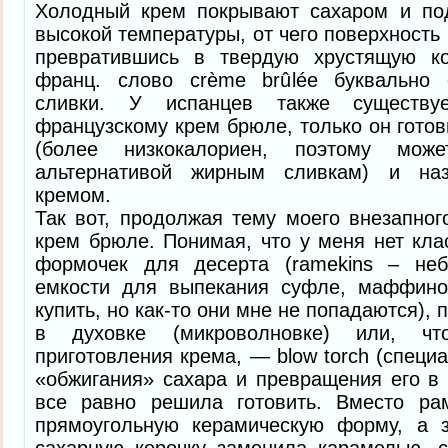
Холодный крем покрывают сахаром и по
высокой температуры, от чего поверхность
превратившись в твердую хрустящую ко
франц. слово crème brûlée буквально 
сливки. У испанцев также существу
французскому крем брюле, только он готов
(более низкокалориен, поэтому може
альтернативой жирным сливкам) и наз
кремом.
Так вот, продолжая тему моего внезапног
крем брюле. Понимая, что у меня нет кла
формочек для десерта (ramekins – неб
емкости для выпекания суфле, маффин
купить, но как-то они мне не попадаются), 
в духовке (микроволновке) или, 
приготовления крема, — blow torch (специ
«обжигания» сахара и превращения его в 
все равно решила готовить. Вместо ра
прямоугольную керамическую форму, а 
сахарную корочку заменила карамелью, с