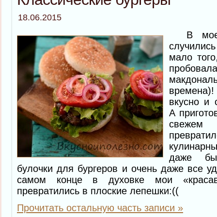
18.06.2015
В моей 
случилис
мало того
пробовала
макдон
времена)
вкусно и 
А пригото
свежем
превра
кулинарн
даже бы
булочки для бургеров и очень даже все уд
самом конце в духовке мои «краса
превратились в плоские лепешки:((
Прочитать остальную часть записи »