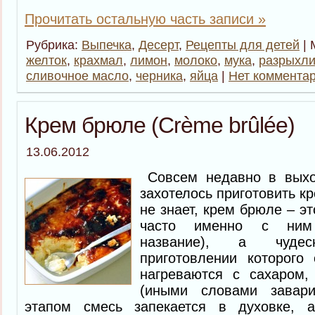
Прочитать остальную часть записи »
Рубрика:
Выпечка
,
Десерт
,
Рецепты для детей
| 
желток
,
крахмал
,
лимон
,
молоко
,
мука
,
разрыхли
сливочное масло
,
черника
,
яйца
|
Нет комментар
Крем брюле (Сrème brûlée)
13.06.2012
Совсем недавно в выхо
захотелось приготовить кр
не знает, крем брюле – э
часто именно с ним 
название), а чуде
приготовлении которого
нагреваются с сахаром,
(иными словами завар
этапом смесь запекается в духовке, а