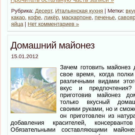
Рубрика:
Десерт
,
Итальянская кухня
| Метки:
вку
какао
,
кофе
,
ликёр
,
маскарпоне
,
печенье
,
савоя
яйца
|
Нет комментариев »
Домашний майонез
15.01.2012
Зачем готовить майонез 
свое время, когда полки
различными видами этог
вкус и предпочтения?
приготовив майонез д
только вкусный домаш
своими руками, но и смож
он приготовлен из натур
добавления красителей, консервант
Обязательными составляющими майоне