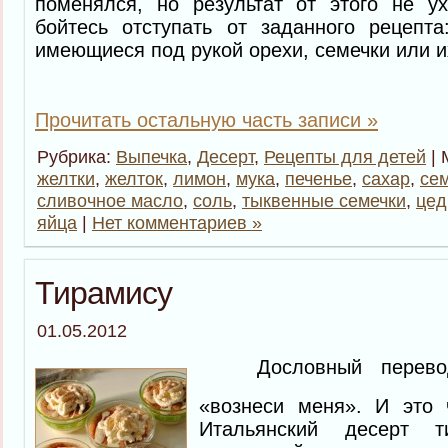
поменялся, но результат от этого не у
бойтесь отступать от заданного рецепта
имеющиеся под рукой орехи, семечки или и
Прочитать остальную часть записи »
Рубрика:
Выпечка
,
Десерт
,
Рецепты для детей
| 
желтки
,
желток
,
лимон
,
мука
,
печенье
,
сахар
,
се
сливочное масло
,
соль
,
тыквенные семечки
,
цед
яйца
|
Нет комментариев »
Тирамису
01.05.2012
Дословный перевод 
«вознеси меня». И это
Итальянский десерт 