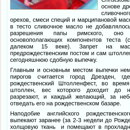
основе др
сливочног
орехов, смеси специй и марципановой масс
в тесто сливочное масло не добавлялос
разрешения папы римского, он
основополагающих компонентов теста (
далеком 15 веке). Запрет на ма
предрождественским постом и сам штолле
сегодняшнюю сдобную выпечку.
Главным и основным местом выпечки нем
пирогов считается город Дрезден, гд
рождественский Штолленфест, во время
штоллен, вес которого доходит до н
разрезают, и каждый желающий, за неб
отведать его на рождественском базаре.
Наподобие английского рождественско
выпекают заранее (за 2-3 недели до Рожде
холщовую ткань и помещают в прохладн