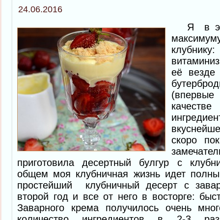
24.06.2016
Я в это
максим
клубни
витаминиз
её везде
бутербро
(впервы
качес
ингред
вкуснейше
скоро пок
замеча
приготовила десертный булгур с клубн
общем моя клубничная жизнь идет полным
простейший клубничный десерт с зава
второй год и все от него в восторге: быст
Заварного крема получилось очень мно
количество ингредиентов в 2-3 ра