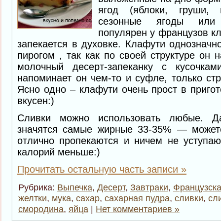
ягод (яблоки, груши,
сезонные ягоды или
популярен у французов кл
запекается в духовке. Клафути однозначн
пирогом , так как по своей структуре он 
молочный десерт-запеканку с кусочкам
напоминает он чем-то и суфле, только стр
Ясно одно – клафути очень прост в приго
вкусен:)
Сливки можно использовать любые. Д
значятся самые жирные 33-35% — можете
отлично пропекаются и ничем не уступаю
калорий меньше:)
Прочитать остальную часть записи »
Рубрика:
Выпечка
,
Десерт
,
Завтраки
,
Французска
желтки
,
мука
,
сахар
,
сахарная пудра
,
сливки
,
сл
смородина
,
яйца
|
Нет комментариев »