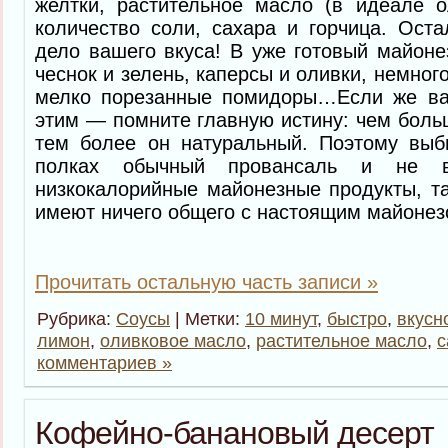
желтки, растительное масло (в идеале о
количество соли, сахара и горчица. Ост
дело вашего вкуса! В уже готовый майон
чеснок и зелень, каперсы и оливки, немног
мелко порезанные помидоры…Если же ва
этим — помните главную истину: чем боль
тем более он натуральный. Поэтому выб
полках обычный провансаль и не в
низкокалорийные майонезные продукты, та
имеют ничего общего с настоящим майонез
Прочитать остальную часть записи »
Рубрика:
Соусы
| Метки:
10 минут
,
быстро
,
вкусн
лимон
,
оливковое масло
,
растительное масло
,
с
комментариев »
Кофейно-банановый десерт