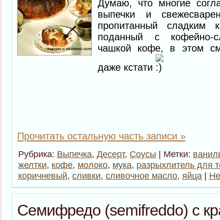
Думаю, что многие согла
выпечки и свежесваре
пропитанный сладким 
поданный с кофейно-
чашкой кофе, в этом см
даже кстати
Прочитать остальную часть записи »
Рубрика:
Выпечка
,
Десерт
,
Соусы
| Метки:
ванил
желтки
,
кофе
,
молоко
,
мука
,
разрыхлитель для т
коричневый
,
сливки
,
сливочное масло
,
яйца
|
Не
Семифредо (semifreddo) с к