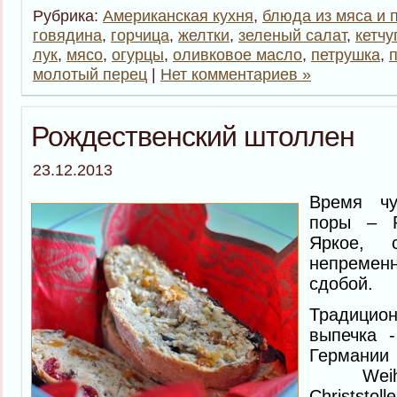
Рубрика:
Американская кухня
,
блюда из мяса и 
говядина
,
горчица
,
желтки
,
зеленый салат
,
кетчу
лук
,
мясо
,
огурцы
,
оливковое масло
,
петрушка
,
молотый перец
|
Нет комментариев »
Рождественский штоллен
23.12.2013
Время чу
поры – Р
Яркое, с
непремен
сдобой.
Традиц
выпечка -
Герма
Weihna
Christsto