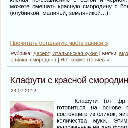
можете смешать красную смородину с бо
(клубникой, малиной, земляникой…).
Прочитать остальную часть записи »
Рубрика:
Десерт
,
Итальянская кухня
| Метки:
вку
сливки
,
смородина
|
Нет комментариев »
Клафути с красной смороди
23.07.2012
Клафути (от фр. “Сl
готовиться на основе о
состоящего из сливок, яи
количества муки. Эти
выложенные на дно формы