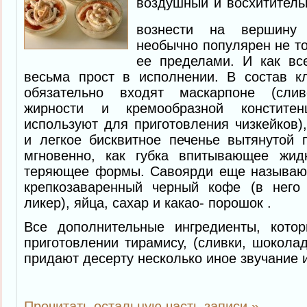
воздушный и восхититель
вознести на вершину
необычно популярен не то
ее пределами. И как все
весьма прост в исполнении. В состав кл
обязательно входят маскарпоне (сли
жирности и кремообразной конститен
используют для приготовления чизкейков)
и легкое бисквитное печенье вытянутой 
мгновенно, как губка впитывающее жид
теряющее формы. Савоярди еще называют 
крепкозаваренный черный кофе (в него
ликер), яйца, сахар и какао- порошок .
Все дополнительные ингредиенты, кото
приготовлении тирамису, (сливки, шоколад
придают десерту несколько иное звучание и
Прочитать остальную часть записи »