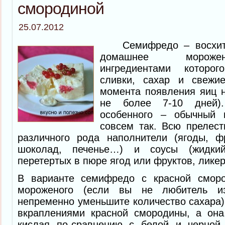
смородиной
25.07.2012
Семифредо – восхитит
домашнее мороже
ингредиентами которо
сливки, сахар и свежи
момента появления яиц н
не более 7-10 дней)
особенного – обычный 
совсем так. Всю прелес
различного рода наполнители (ягоды, фр
шоколад, печенье…) и соусы (жидки
перетертых в пюре ягод или фруктов, лик
В варианте семифредо с красной сморо
мороженого (если вы не любитель из
непременно уменьшите количество сахара)
вкраплениями красной смородины, а она,
кислая по-сравнению с белой и черной