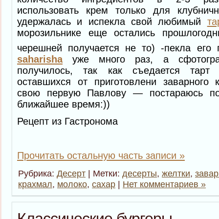
использовать крем только для клубнич
удержалась и испекла свой любимый
та
морозильнике еще остались прошлогод
черешней получается не то) -пекла его
saharisha
уже много раз, а сфотогра
получилось, так как съедается тарт
оставшихся от приготовлени заварного 
свою первую Павлову — постараюсь по
ближайшее время:))
Рецепт из Гастронома
Прочитать остальную часть записи »
Рубрика:
Десерт
| Метки:
десерты
,
желтки
,
завар
крахмал
,
молоко
,
сахар
|
Нет комментариев »
Классические бургеры