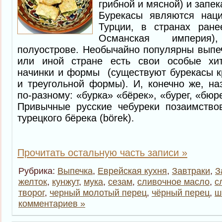
грибной и мясной) и запек
Бурекасы являются наци
Турции, в странах ране
Османская империя
полуострове. Необычайно популярны выпеч
или иной стране есть свои особые хит
начинки и формы (существуют бурекасы к
и треугольной формы). И, конечно же, на
по-разному: «бурка» «бёрек», «бурег, «бюре
Привычные русские чебуреки позаимство
турецкого бёрека (börek).
Прочитать остальную часть записи »
Рубрика:
Выпечка
,
Еврейская кухня
,
Завтраки
,
З
желток
,
кунжут
,
мука
,
сезам
,
сливочное масло
,
с
творог
,
черный молотый перец
,
чёрный перец
,
ш
комментариев »