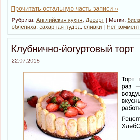
Прочитать остальную часть записи »
Рубрика:
Английская кухня
,
Десерт
| Метки:
биск
облепиха
,
сахарная пудра
,
сливки
|
Нет коммент
Клубнично-йогуртовый торт
22.07.2015
Торт 
раз 
возду
вкусн
работы
Рец
ХлебС