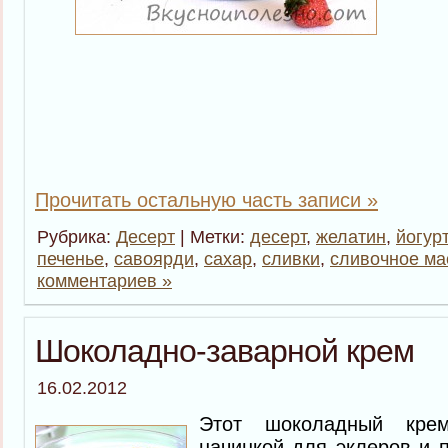
Прочитать остальную часть записи »
Рубрика:
Десерт
| Метки:
десерт
,
желатин
,
йогурт
печенье
,
савоярди
,
сахар
,
сливки
,
сливочное ма
комментариев »
Шоколадно-заварной крем
16.02.2012
Этот шоколадный крем
начинкой для эклеров и 