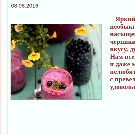
08.08.2016
Яркий,
необык
насыще
черники
вкусу, 
Нам все
и даже 
нелюбит
с преве
удоволь