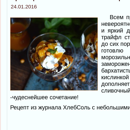
24.01.2016
Всем при
невероят
и яркий д
трайфл ст
до сих пор
готовл
мороз
заморожен
бархати
кислинкой
допол
сливочны
-чудеснейшее сочетание!
Рецепт из журнала ХлебСоль с небольшим