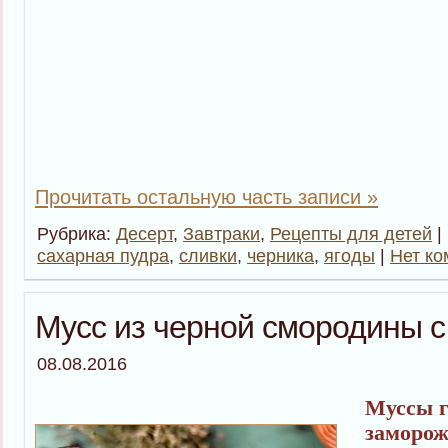
Прочитать остальную часть записи »
Рубрика:
Десерт
,
Завтраки
,
Рецепты для детей
|
сахарная пудра
,
сливки
,
черника
,
ягоды
|
Нет ко
Мусс из черной смородины с
08.08.2016
Муссы г
заморож