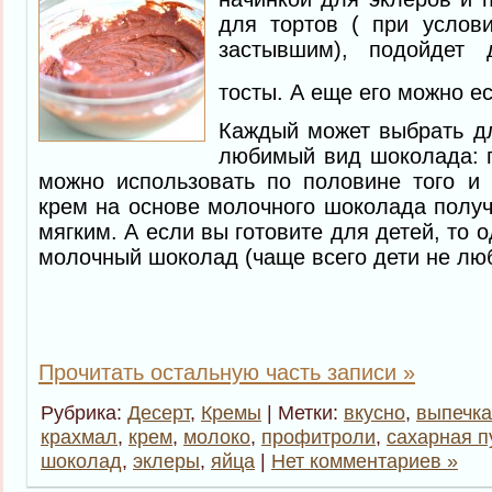
для тортов ( при услови
застывшим), подойдет
тосты. А еще его можно е
Каждый может выбрать дл
любимый вид шоколада: г
можно использовать по половине того и 
крем на основе молочного шоколада полу
мягким. А если вы готовите для детей, то 
молочный шоколад (чаще всего дети не лю
Прочитать остальную часть записи »
Рубрика:
Десерт
,
Кремы
| Метки:
вкусно
,
выпечка
крахмал
,
крем
,
молоко
,
профитроли
,
сахарная п
шоколад
,
эклеры
,
яйца
|
Нет комментариев »