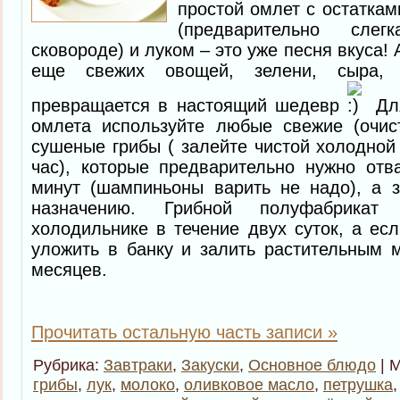
простой омлет с остаткам
(предварительно сле
сковороде) и луком – это уже песня вкуса! 
еще свежих овощей, зелени, сыра,
превращается в настоящий шедевр
Для
омлета используйте любые свежие (очис
сушеные грибы ( залейте чистой холодной 
час), которые предварительно нужно отв
минут (шампиньоны варить не надо), а з
назначению. Грибной полуфабрика
холодильнике в течение двух суток, а есл
уложить в банку и залить растительным 
месяцев.
Прочитать остальную часть записи »
Рубрика:
Завтраки
,
Закуски
,
Основное блюдо
| 
грибы
,
лук
,
молоко
,
оливковое масло
,
петрушка