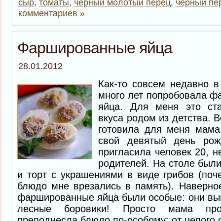
сыр
,
томаты
,
черный молотый перец
,
чёрный пе
комментариев »
Фаршированные яйца
28.01.2012
Как-то совсем недавно в
много лет попробовала ф
яйца. Для меня это ст
вкуса родом из детства. 
готовила для меня мама
свой девятый день рож
пригласила человек 20, н
родителей. На столе был
и торт с украшениями в виде грибов (поч
блюдо мне врезались в память). Наверное
фаршированные яйца были особые: они вы
лесные боровики! Просто мама пр
преподнесла блюдо по-особому: от целого 