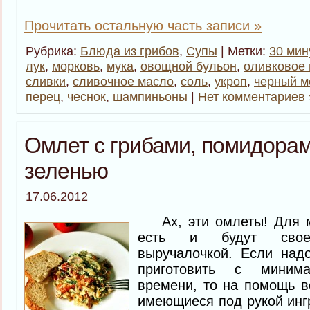
Прочитать остальную часть записи »
Рубрика:
Блюда из грибов
,
Супы
| Метки:
30 мин
лук
,
морковь
,
мука
,
овощной бульон
,
оливковое
сливки
,
сливочное масло
,
соль
,
укроп
,
черный м
перец
,
чеснок
,
шампиньоны
|
Нет комментариев 
Омлет с грибами, помидорам
зеленью
17.06.2012
Ах, эти омлеты! Для ме
есть и будут своео
выручалочкой. Если надо
приготовить с миним
времени, то на помощь в
имеющиеся под рукой инг