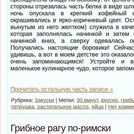
стороны отрезалась часть белка в виде шл
ночь опускала в крепкий кофейный н
окрашивались в ярко-коричневый цвет. Ост
вынутым из него желтком) служила в каче
которая заполнялась начинкой и затем 
начинкой вниз, а сверху одевалась о
Получались настоящие боровики! Сейча
удивишь, а вот в моем детстве это оказал
очень запоминающимся! Устройте и 
маленькое кулинарное чудо, которое запом
Прочитать остальную часть записи »
Рубрика:
Закуски
| Метки:
30 минут
,
вкусно
,
гриб
петрушка
,
растительное масло
,
яйца
|
Нет комме
Грибное рагу по-римски