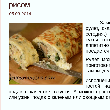
рисом
05.03.2014
Замеча
рулет, ск
сегодня:
кухни, кот
аппетитн
поедается
Рулет мо
приготов
самом дел
исполне
гостей н
подав в качестве закуски. А можно прост
или ужин, подав с зеленым или овощным с