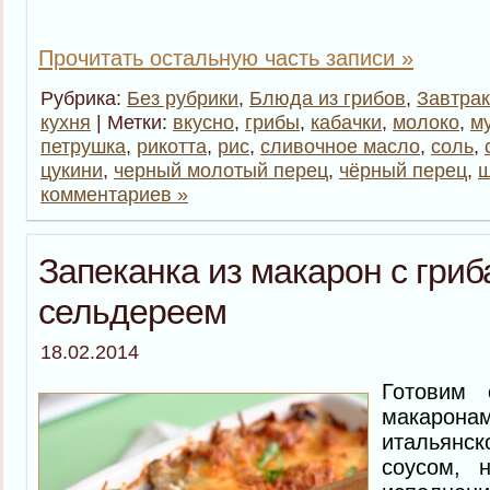
Прочитать остальную часть записи »
Рубрика:
Без рубрики
,
Блюда из грибов
,
Завтра
кухня
| Метки:
вкусно
,
грибы
,
кабачки
,
молоко
,
м
петрушка
,
рикотта
,
рис
,
сливочное масло
,
соль
,
цукини
,
черный молотый перец
,
чёрный перец
,
ш
комментариев »
Запеканка из макарон с гриб
сельдереем
18.02.2014
Готовим 
макарона
итальянс
соусом, 