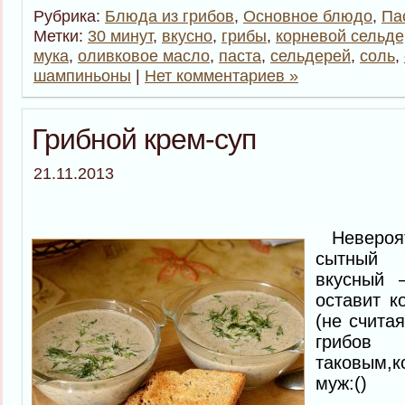
Рубрика:
Блюда из грибов
,
Основное блюдо
,
Па
Метки:
30 минут
,
вкусно
,
грибы
,
корневой сельд
мука
,
оливковое масло
,
паста
,
сельдерей
,
соль
,
шампиньоны
|
Нет комментариев »
Грибной крем-суп
21.11.2013
Невероятн
сытный
вкусный 
оставит к
(не считая
гр
таковым,к
муж:()