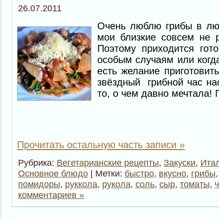
26.07.2011
Очень люблю грибы в лю
мои близкие совсем не 
Поэтому приходится гото
особым случаям или когд
есть желание приготовит
звёздный грибной час на
то, о чем давно мечтала
Прочитать остальную часть записи »
Рубрика:
Вегетарианские рецепты
,
Закуски
,
Итал
Основное блюдо
| Метки:
быстро
,
вкусно
,
грибы
помидоры
,
руккола
,
рукола
,
соль
,
сыр
,
томаты
,
комментариев »