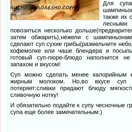
Для супа
шампинь
также их 
лесными 
повозиться несколько дольше(предварите
затем обжарить),нежели с шампиньона
сделают суп сухие грибы(размельчите небо
кофемолке или чаше блендера и посыпь
готовый суп-пюре-блюдо наполнится н
запахом и вкусом!
Суп можно сделать менее калорийным е
жирным молоком. Но,во вкусе суп 
потеряет:сливки придают блюду мягкос
сливочную нотку!
И обязательно подайте к супу чесночные г
супа еще более замечательным:)