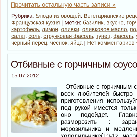
Прочитать остальную часть записи »
Рубрика:
блюда из овощей
,
Вегетарианские рец
Французская кухня
| Метки:
базилик
,
вкусно
,
гор
картофель
,
лимон
,
оливки
,
оливковое масло
,
по
салат
,
соль
,
стручковая фасоль
,
тунец
,
фасоль
,
чёрный перец
,
чеснок
,
яйца
|
Нет комментариев 
Отбивные с горчичным соус
15.07.2012
Отбивные с горчичным с
всех любителей быстро 
приготовления используй
под рукой имеется тольк
оно подойдет. Главн
разморозить : зара
морозильника и медлен
холодильнике(10-12 часо