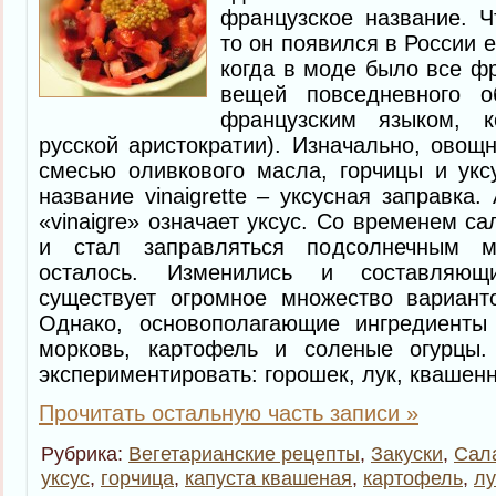
французское название. Ч
то он появился в России 
когда в моде было все фр
вещей повседневного о
французским языком, 
русской аристократии). Изначально, овощ
смесью оливкового масла, горчицы и укс
название vinaigrette
–
уксусная заправка.
«vinaigre» означает уксус. Со временем с
и стал заправляться подсолнечным м
осталось. Изменились и составляющ
существует огромное множество варианто
Однако, основополагающие ингредиенты 
морковь, картофель и соленые огурцы
экспериментировать: горошек, лук, квашен
Прочитать остальную часть записи »
Рубрика:
Вегетарианские рецепты
,
Закуски
,
Сал
уксус
,
горчица
,
капуста квашеная
,
картофель
,
лу