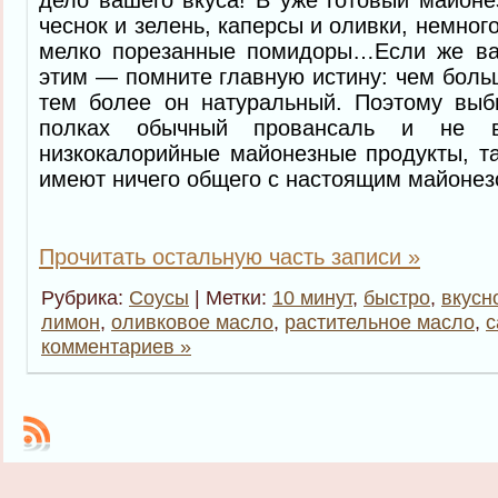
чеснок и зелень, каперсы и оливки, немног
мелко порезанные помидоры…Если же ва
этим — помните главную истину: чем боль
тем более он натуральный. Поэтому выб
полках обычный провансаль и не в
низкокалорийные майонезные продукты, та
имеют ничего общего с настоящим майонез
Прочитать остальную часть записи »
Рубрика:
Соусы
| Метки:
10 минут
,
быстро
,
вкусн
лимон
,
оливковое масло
,
растительное масло
,
с
комментариев »