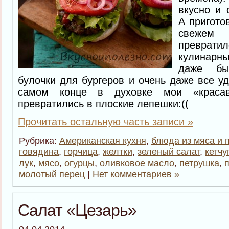
вкусно и 
А пригото
свежем
превра
кулинарн
даже бы
булочки для бургеров и очень даже все уд
самом конце в духовке мои «краса
превратились в плоские лепешки:((
Прочитать остальную часть записи »
Рубрика:
Американская кухня
,
блюда из мяса и 
говядина
,
горчица
,
желтки
,
зеленый салат
,
кетчу
лук
,
мясо
,
огурцы
,
оливковое масло
,
петрушка
,
молотый перец
|
Нет комментариев »
Салат «Цезарь»