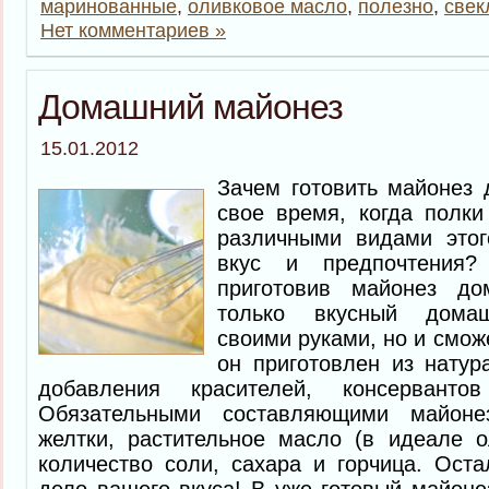
маринованные
,
оливковое масло
,
полезно
,
свек
Нет комментариев »
Домашний майонез
15.01.2012
Зачем готовить майонез 
свое время, когда полки
различными видами этог
вкус и предпочтения?
приготовив майонез д
только вкусный домаш
своими руками, но и смож
он приготовлен из натур
добавления красителей, консервант
Обязательными составляющими майоне
желтки, растительное масло (в идеале о
количество соли, сахара и горчица. Ост
дело вашего вкуса! В уже готовый майон