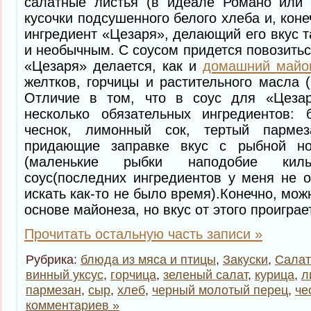
салатные листья (в идеале Романо или Л
кусочки подсушенного белого хлеба и, коне
ингредиент «Цезаря», делающий его вкус
и необычным. С соусом придется повозитьс
«Цезаря» делается, как и
домашний майо
желтков, горчицы и растительного масла (
Отличие в том, что в соус для «Цеза
несколько обязательных ингредиентов: б
чеснок, лимонный сок, тертый парме
придающие заправке вкус с рыбной но
(маленькие рыбки наподобие кил
соус(последних ингредиентов у меня не о
искать как-то не было время).Конечно, мож
основе майонеза, но вкус от этого проиграет
Прочитать остальную часть записи »
Рубрика:
блюда из мяса и птицы
,
Закуски
,
Сала
винный уксус
,
горчица
,
зеленый салат
,
курица
,
л
пармезан
,
сыр
,
хлеб
,
черный молотый перец
,
че
комментариев »