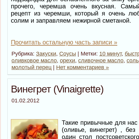
прочего, черемша очень вкусная. Самы
рецепт из черемши, который я очень люб
солим и заправляем нежирной сметаной.
Прочитать остальную часть записи »
Рубрика:
Закуски
,
Соусы
| Метки:
10 минут
,
быст
оливковое масло
,
орехи
,
сливочное масло
,
соль
молотый перец
|
Нет комментариев »
Винегрет (Vinaigrette)
01.02.2012
Такие привычные для нас
(оливье, винегрет) , бе
один стол постсоветског