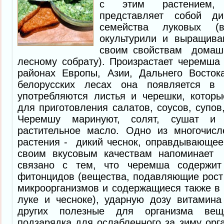
с этим растением,
представляет собой ди
семейства луковых 
окультурили и выращива
своим свойствам домашн
лесному собрату). Произрастает черемша
районах Европы, Азии, Дальнего Восто
белорусских лесах она появляется в
употребляются листья и черешки, которы
для приготовления салатов, соусов, супов
Черемшу маринуют, солят, сушат и
растительное масло. Одно из многочисл
растения - дикий чеснок, оправдывающее 
своим вкусовым качествам напоминает 
связано с тем, что черемша содержит
фитонцидов (вещества, подавляющие рост 
микроорганизмов и содержащиеся также в
луке и чесноке), ударную дозу витамин
других полезные для организма вещ
подзарядка для ослабленного за зиму орга