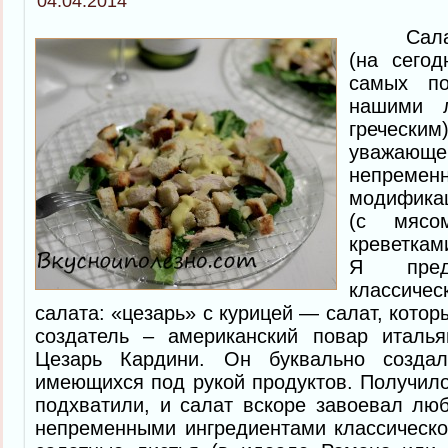
04.04.2014
Сал
(на сего
самых по
нашими 
гречески
уважающе
непременн
модифика
(с мясо
креветкам
Я предл
классиче
салата: «цезарь» с курицей — салат, кото
создатель – американский повар италья
Цезарь Кардини. Он буквально создал
имеющихся под рукой продуктов. Получило
подхватили, и салат вскоре завоевал люб
непременными ингредиентами классическо