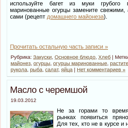
используйте багет из муки грубого 
маринованные огурцы замените свежими, 
сами (рецепт
домашнего майонеза
).
Прочитать остальную часть записи »
Рубрика:
Закуски
,
Основное блюдо
,
Хлеб
| Метк
майонез
,
огурцы
,
огурцы маринованные
,
растит
рукола
,
рыба
,
салат
,
яйца
|
Нет комментариев »
Масло с черемшой
19.03.2012
Не за горами то время
рынках появиться пряно
Для тех, кто не в курсе и