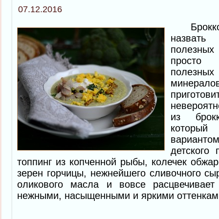
07.12.2016
Броккол
назват
полезных
просто 
полезн
минера
приготов
невероятн
из брок
который
вариант
детского 
топпинг из копченной рыбы, колечек обжар
зерен горчицы, нежнейшего сливочного сыр
оликового масла и вовсе расцвечивает
нежными, насыщенными и яркими оттенками