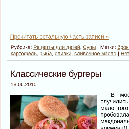
Прочитать остальную часть записи »
Рубрика:
Рецепты для детей
,
Супы
| Метки:
брок
картофель
,
рыба
,
сливки
,
сливочное масло
|
Нет
Классические бургеры
18.06.2015
В моей 
случилис
мало того
пробовала
макдон
времена)