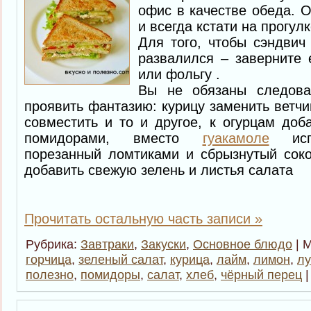
офис в качестве обеда. 
и всегда кстати на прогул
Для того, чтобы сэндвич
развалился – заверните 
или фольгу .
Вы не обязаны следова
проявить фантазию: курицу заменить ветчи
совместить и то и другое, к огурцам доб
помидорами, вместо
гуакамоле
испо
порезанный ломтиками и сбрызнутый сок
добавить свежую зелень и листья салата
Прочитать остальную часть записи »
Рубрика:
Завтраки
,
Закуски
,
Основное блюдо
| 
горчица
,
зеленый салат
,
курица
,
лайм
,
лимон
,
лу
полезно
,
помидоры
,
салат
,
хлеб
,
чёрный перец