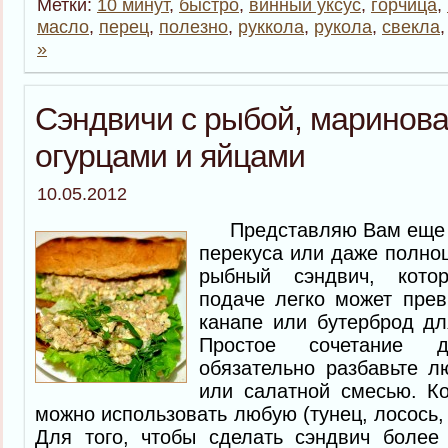
Метки:
10 минут
,
быстро
,
винный уксус
,
горчица
,
масло
,
перец
,
полезно
,
руккола
,
рукола
,
свекла
»
Сэндвичи с рыбой, маринов
огурцами и яйцами
10.05.2012
Представляю Вам еще о
перекуса или даже полно
рыбный сэндвич, кото
подаче легко может прев
канапе или бутерброд дл
Простое сочетание д
обязательно разбавьте 
или салатной смесью. К
можно использовать любую (тунец, лосось,
Для того, чтобы сделать сэндвич более