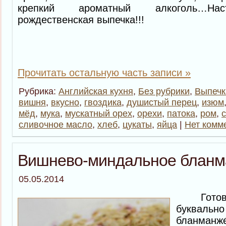
крепкий ароматный алкоголь…Нас
рождественская выпечка!!!
Прочитать остальную часть записи »
Рубрика:
Английская кухня
,
Без рубрики
,
Выпечк
вишня
,
вкусно
,
гвоздика
,
душистый перец
,
изюм
мёд
,
мука
,
мускатный орех
,
орехи
,
патока
,
ром
,
сливочное масло
,
хлеб
,
цукаты
,
яйца
|
Нет комм
Вишнево-миндальное бланм
05.05.2014
Готовим
буквально
бланманж