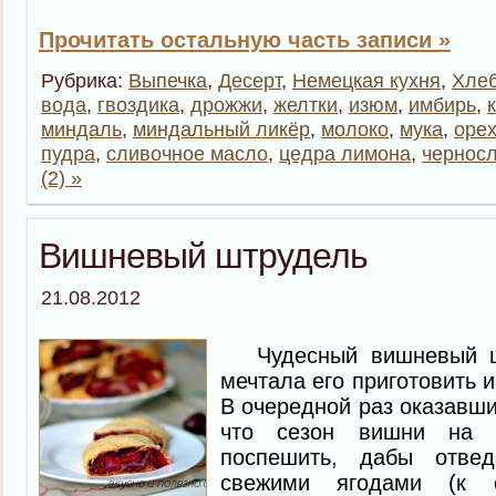
Прочитать остальную часть записи »
Рубрика:
Выпечка
,
Десерт
,
Немецкая кухня
,
Хле
вода
,
гвоздика
,
дрожжи
,
желтки
,
изюм
,
имбирь
,
миндаль
,
миндальный ликёр
,
молоко
,
мука
,
оре
пудра
,
сливочное масло
,
цедра лимона
,
чернос
(2) »
Вишневый штрудель
21.08.2012
Чудесный вишневый 
мечтала его приготовить и
В очередной раз оказавши
что сезон вишни на 
поспешить, дабы отве
свежими ягодами (к 