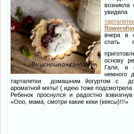
возникла 
увидела 
тарталетк
flowerohy
вчера в 
спать 
приготов
основу ре
Гали, а 
немного 
тарталетки домашним йогуртом с до
ароматной мяты! ( идею тоже подсмотрела
Ребенок проснулся и радостно взвизгнув
«Ооо, мама, смотри какие кеки (кексы)!!!»