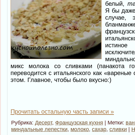
белый,
ma
Я бы даже
случае, 
бланман
францу
итальянск
истиное
исключите
миндальн
микс молока со сливками (панакота го
переводится с итальянского как «вареные с
этом. Главное, чтобы было вкусно:)
Прочитать остальную часть записи »
Рубрика:
Десерт
,
Французская кухня
| Метки:
ван
миндальные лепестки
,
молоко
,
сахар
,
сливки
|
Н