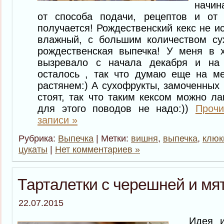
начин
от способа подачи, рецептов и от 
получается! Рождественский кекс не и
влажный, с большим количеством су
рождественская выпечка! У меня в 
вызревало с начала декабря и на
осталось , так что думаю еще на ме
растянем:) А сухофрукты, замоченных 
стоят, так что таким кексом можно ла
для этого поводов не надо:))
Прочи
записи »
Рубрика:
Выпечка
| Метки:
вишня
,
выпечка
,
клюк
цукаты
|
Нет комментариев »
Тарталетки с черешней и мя
22.07.2015
Идея исп