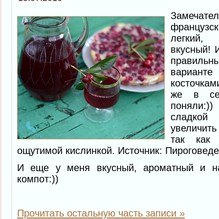
Замеча
французс
легкий,
вкусный! 
правильн
вариант
косточкам
же в се
поняли:)
сладкой 
увеличит
так как 
ощутимой кислинкой. Источник: Пироговед
И еще у меня вкусный, ароматный и 
компот:))
Прочитать остальную часть записи »