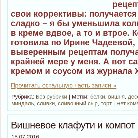
рецеп
свои коррективы: получается
сладко – я бы уменьшила кол
в креме вдвое, а то и втрое. 
готовила по Ирине Чадеевой, 
выверенным рецептам получае
крайней мере у меня. А вот с
кремом и соусом из журнала 
Прочитать остальную часть записи »
Рубрика:
Без рубрики
| Метки:
белки
,
вишня
,
дес
миндаль
,
сливки
,
сливочный сыр
,
торт
|
Нет ком
Вишневое клафути и компот
15.07.2016