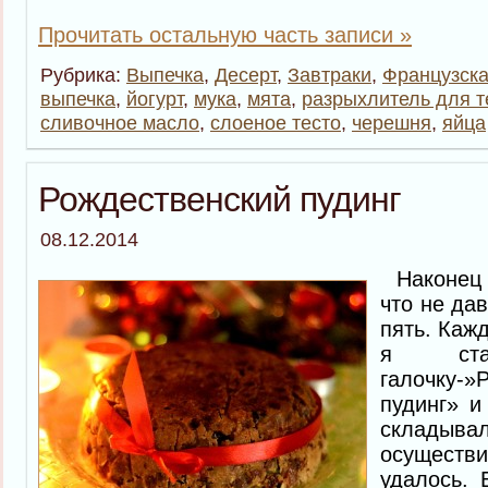
Прочитать остальную часть записи »
Рубрика:
Выпечка
,
Десерт
,
Завтраки
,
Французска
выпечка
,
йогурт
,
мука
,
мята
,
разрыхлитель для т
сливочное масло
,
слоеное тесто
,
черешня
,
яйца
Рождественский пудинг
08.12.2014
Наконец я
что не да
пять. Кажд
я ста
галочку-»
пудинг» и
складыв
осущес
удалось. 