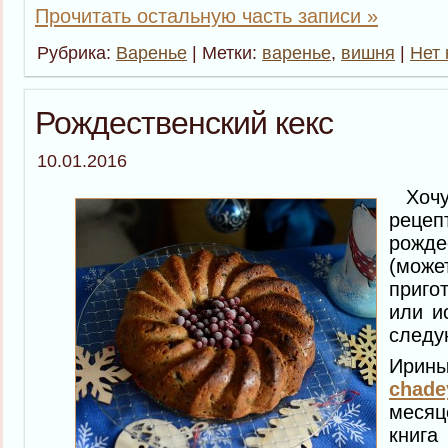
Прочитать остальную часть записи »
Рубрика:
Варенье
| Метки:
варенье
,
вишня
|
Нет 
Рождественский кекс
10.01.2016
Хочу
реце
рожд
(може
приго
или и
следу
Ири
chade
месяц
книга