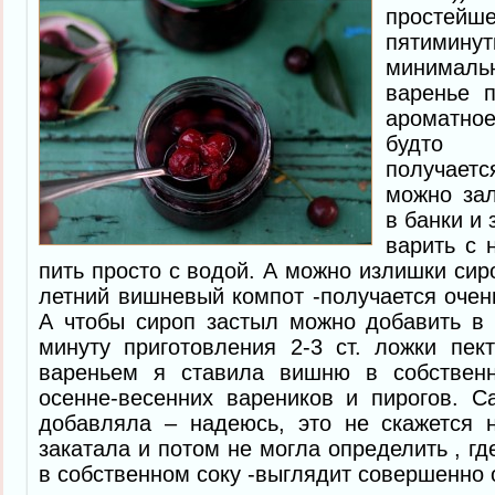
простейше
пятиминут
минималь
варенье п
ароматное
будто 
получает
можно зал
в банки и 
варить с 
пить просто с водой. А можно излишки сир
летний вишневый компот -получается очен
А чтобы сироп застыл можно добавить в
минуту приготовления 2-3 ст. ложки пек
вареньем я ставила вишню в собственн
осенне-весенних вареников и пирогов. С
добавляла – надеюсь, это не скажется н
закатала и потом не могла определить , гд
в собственном соку -выглядит совершенно 