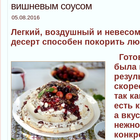
вишневым соусом
05.08.2016
Легкий, воздушный и невесом
десерт способен покорить люб
Готов
была 
резул
скоре
так к
есть 
а вку
нежно
конкр