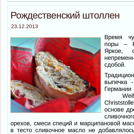
Рождественский штоллен
23.12.2013
Время чу
поры – Р
Яркое, с
непремен
сдобой.
Традиц
выпечка -
Герма
Weihna
Christsto
основе др
сливочног
орехов, смеси специй и марципановой масс
в тесто сливочное масло не добавлялос