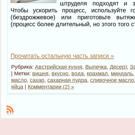
штруделя подходят и з
Чтобы ускорить процесс, используйте г
(бездрожжевое) или приготовьте вытя
(процесс более длительный, но этого того с
Прочитать остальную часть записи »
Рубрика:
Австрийская кухня
,
Выпечка
,
Десерт
,
З
| Метки:
вишня
,
вкусно
,
вода
,
крахмал
,
миндаль
масло
,
сахар
,
сахарная пудра
,
сливочное масло
яйца
|
Комментарии (2) »