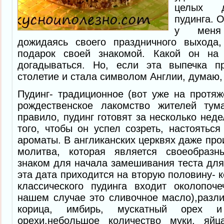
целых д
пудинга. 
у меня
дожидаясь своего праздничного выхода
подарок своей знакомой. Какой он на 
догадываться. Но, если эта выпечка п
столетие и стала символом Англии, думаю, 
Пудинг- традиционное (вот уже на протяж
рождественское лакомство жителей тум
правило, пудинг готовят за несколько нед
того, чтобы он успел созреть, настояться
ароматы. В англиканских церквях даже про
молитва, которая является своеобра
знаком для начала замешивания теста для 
эта дата приходится на вторую половину- 
классического пудинга входит околопоч
нашем случае это сливочное масло),разли
корица, имбирь, мускатный орех и д
орехи,небольшое количество муки, яйц