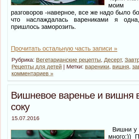
моим 
разговоров -наверное, все же надо было б
что наслаждалась варениками я одна
пришлось заморозить.
Прочитать остальную часть записи »
Рубрика:
Вегетарианские рецепты
,
Десерт
,
Завт
Рецепты для детей
| Метки:
вареники
,
вишня
,
за
комментариев »
Вишневое варенье и вишня 
соку
15.07.2016
Вишни у м
много:)) 