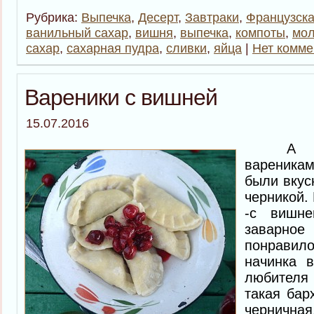
Рубрика:
Выпечка
,
Десерт
,
Завтраки
,
Французска
ванильный сахар
,
вишня
,
выпечка
,
компоты
,
мол
сахар
,
сахарная пудра
,
сливки
,
яйца
|
Нет комме
Вареники с вишней
15.07.2016
А мы 
вареника
были вкус
черникой. 
-с вишне
заварно
понравил
начинка 
любителя
такая бар
черничная