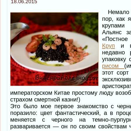
18.06.2015
Немало 
пор, как 
крупами
Альянс з
«Постное
Круп
и в
недавно 
упаковку
рисом
(и
этот сорт
экскл
аристо
императорском Китае простому люду возоб
страхом смертной казни!)
Это было мое первое знакомство с чер
поразило: цвет фантастический, а в проц
меняется с черного на темно-пурпур
разваривается — он по своим свойствам 