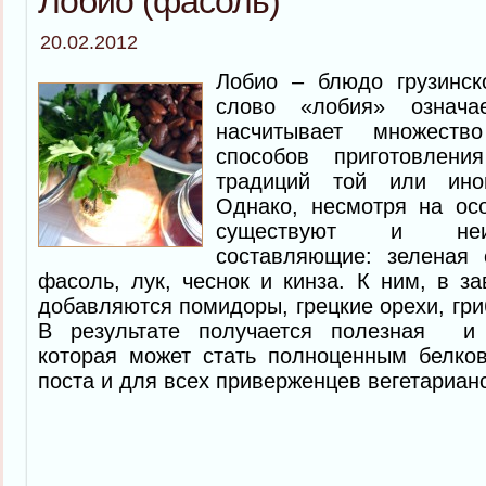
Лобио (фасоль)
20.02.2012
Лобио – блюдо грузинск
слово «лобия» означа
насчитывает множеств
способов приготовлен
традиций той или ино
Однако, несмотря на осо
существуют и неи
составляющие: зеленая 
фасоль, лук, чеснок и кинза. К ним, в за
добавляются помидоры, грецкие орехи, грибы
В результате получается полезная и п
которая может стать полноценным белк
поста и для всех приверженцев вегетариан