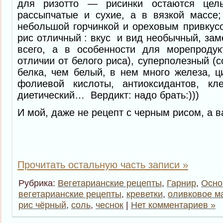
для ризотто — рисинки остаются цел
рассыпчатые и сухие, а в вязкой массе
небольшой горчинкой и ореховым привку
рис отличный : вкус и вид необычный, зам
всего, а в особенности для морепродук
отличии от белого риса), суперполезный (
белка, чем белый, в нем много железа, ци
фолиевой кислоты, антиоксидантов, клет
диетический… Вердикт: надо брать:)))
И мой, даже не рецепт с черным рисом, а в
Прочитать остальную часть записи »
Рубрика:
Вегетарианские рецепты
,
Гарнир
,
Осно
вегетарианские рецепты
,
креветки
,
оливковое м
рис чёрный
,
соль
,
чеснок
|
Нет комментариев »