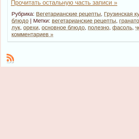
Прочитать остальную часть записи »
Рубрика:
Вегетарианские рецепты
,
Грузинская к
блюдо
| Метки:
вегетарианские рецепты
,
гранат
лук
,
орехи
,
основное блюдо
,
полезно
,
фасоль
,
ч
комментариев »