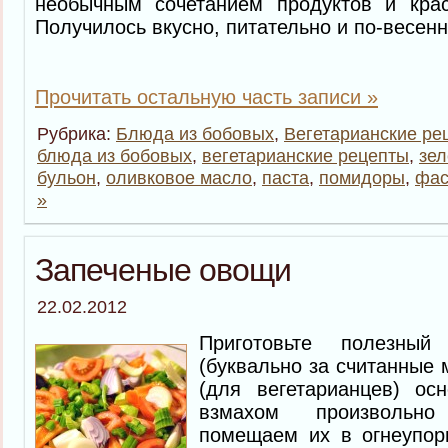
необычным сочетанием продуктов и кра
Получилось вкусно, питательно и по-весенн
Прочитать остальную часть записи »
Рубрика:
Блюда из бобовых
,
Вегетарианские ре
блюда из бобовых
,
вегетарианские рецепты
,
зел
бульон
,
оливковое масло
,
паста
,
помидоры
,
фас
»
Запеченые овощи
22.02.2012
Приготовьте полезны
(буквально за считанные 
(для вегетарианцев) ос
взмахом произвольн
помещаем их в огнеупор