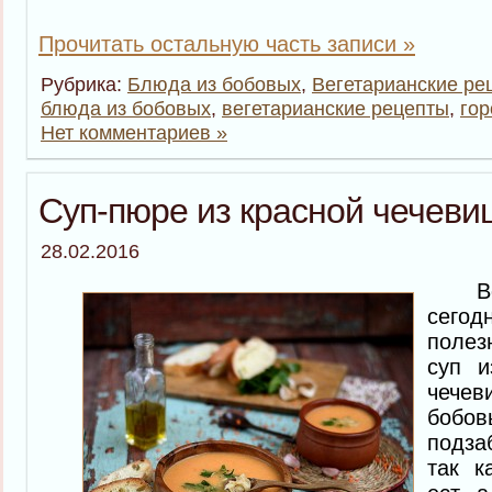
Прочитать остальную часть записи »
Рубрика:
Блюда из бобовых
,
Вегетарианские ре
блюда из бобовых
,
вегетарианские рецепты
,
гор
Нет комментариев »
Суп-пюре из красной чечеви
28.02.2016
Всем
сего
поле
суп и
чечев
бобов
подза
так к