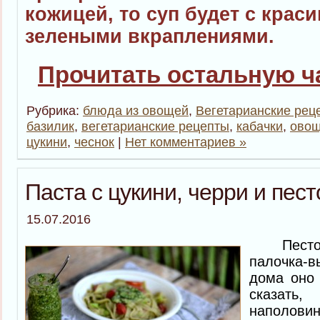
кожицей, то суп будет с крас
зелеными вкраплениями.
Прочитать остальную ча
Рубрика:
блюда из овощей
,
Вегетарианские рец
базилик
,
вегетарианские рецепты
,
кабачки
,
овощ
цукини
,
чеснок
|
Нет комментариев »
Паста с цукини, черри и пест
15.07.2016
Песто 
палочка-
дома оно 
сказать,
наполови