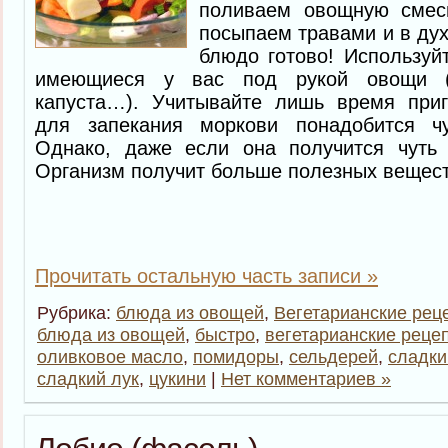
поливаем овощную смес
посыпаем травами и в дух
блюдо готово! Используй
имеющиеся у вас под рукой овощи (б
капуста…). Учитывайте лишь время приг
для запекания моркови понадобится ч
Однако, даже если она получится чуть
Организм получит больше полезных вещест
Прочитать остальную часть записи »
Рубрика:
блюда из овощей
,
Вегетарианские рец
блюда из овощей
,
быстро
,
вегетарианские реце
оливковое масло
,
помидоры
,
сельдерей
,
сладки
сладкий лук
,
цукини
|
Нет комментариев »