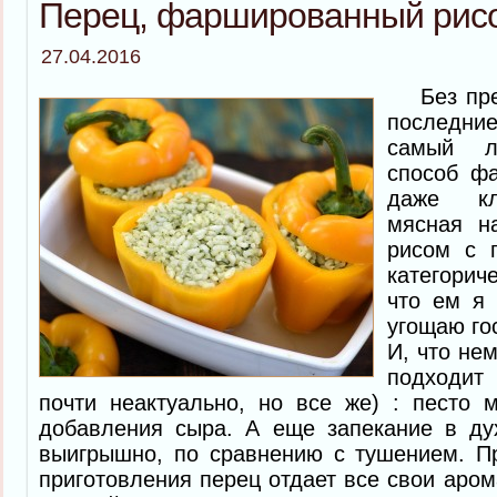
Перец, фаршированный рисо
27.04.2016
Без преу
последни
самый 
способ ф
даже кл
мясная н
рисом с 
категорич
что ем я
угощаю гос
И, что не
подходит
почти неактуально, но все же) : песто 
добавления сыра. А еще запекание в дух
выигрышно, по сравнению с тушением. П
приготовления перец отдает все свои аром