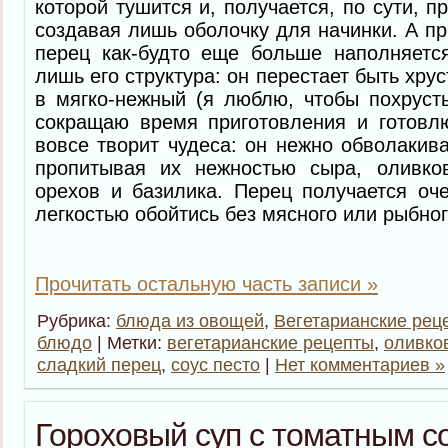
которой тушится и, получается, по сути, п
создавая лишь оболочку для начинки. А пр
перец как-будто еще больше наполняетс
лишь его структура: он перестает быть хр
в мягко-нежный (я люблю, чтобы похруст
сокращаю время приготовления и готовлю
вовсе творит чудеса: он нежно обволакива
пропитывая их нежностью сыра, оливко
орехов и базилика. Перец получается оч
легкостью обойтись без мясного или рыбно
Прочитать остальную часть записи »
Рубрика:
блюда из овощей
,
Вегетарианские рец
блюдо
| Метки:
вегетарианские рецепты
,
оливко
сладкий перец
,
соус песто
|
Нет комментариев »
Гороховый суп с томатным с