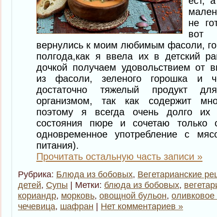
ест, 
мален
не го
вот 
вернулись к моим любимым фасоли, го
полгода,как я ввела их в детский 
дочкой получаем удовольствием от в
из фасоли, зеленого горошка и 
достаточно тяжелый продукт дл
организмом, так как содержит мно
поэтому я всегда очень долго их
состояния пюре и сочетаю только 
одновременное употребление с мяс
питания).
Прочитать остальную часть записи »
Рубрика:
Блюда из бобовых
,
Вегетарианские ре
детей
,
Супы
| Метки:
блюда из бобовых
,
вегетар
кориандр
,
морковь
,
овощной бульон
,
оливковое
чечевица
,
шафран
|
Нет комментариев »