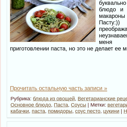
буквальн
блюдо и 
макарон
Пасту:)
преоб
неузнавае
меня 
приготовлении паста, но это не делает ее м
Прочитать остальную часть записи »
Рубрика:
блюда из овощей
,
Вегетарианские рец
Основное блюдо
,
Паста
,
Соусы
| Метки:
вегетар
кабачки
,
паста
,
помидоры
,
соус песто
,
цукини
|
Н