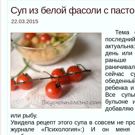
Суп из белой фасоли с пасто
22.03.2015
Тема су
послед
актуальн
день или
раньше
раничив
сейчас 
обеденны
ребенка и
Все суп
бульоне 
добавляю 
или рыбу.
Увидела рецепт этого супа в совсем не п
журнале «Психология»:) И он меня з