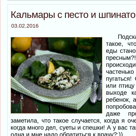
Кальмары с песто и шпинат
03.02.2016
Подскажи
такое, чт
еды стано
пресны
происход
частеньк
пугаться!
или птицу
выходе к
ребенок, 
попробов
даже пр
заметила, что такое случается, когда я о
когда много дел, суеты и спешки! А у вас т
одна и мне надо обратиться к врачу?:))