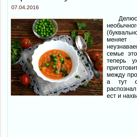
07.04.2016
Делюсь
необычно
(букваль
меняе
неузнавае
семье эт
теперь у
приготов
между про
а тут 
распознал
ест и нахв