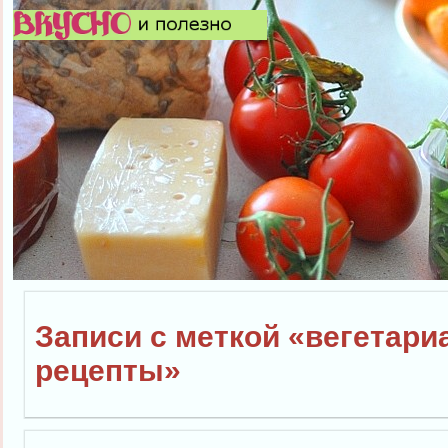
Записи с меткой «вегетари
рецепты»