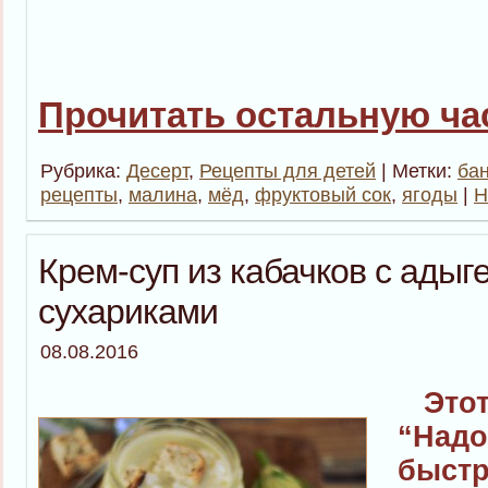
Прочитать остальную час
Рубрика:
Десерт
,
Рецепты для детей
| Метки:
ба
рецепты
,
малина
,
мёд
,
фруктовый сок
,
ягоды
|
Н
Крем-суп из кабачков с адыг
сухариками
08.08.2016
Этот 
“Надо
быстр