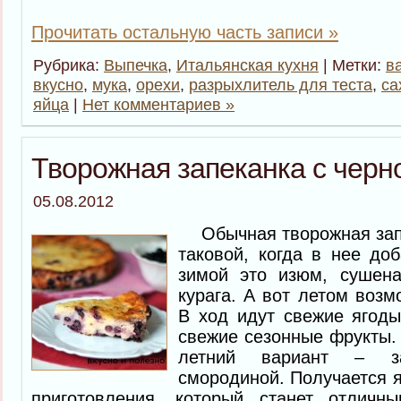
Прочитать остальную часть записи »
Рубрика:
Выпечка
,
Итальянская кухня
| Метки:
в
вкусно
,
мука
,
орехи
,
разрыхлитель для теста
,
са
яйца
|
Нет комментариев »
Творожная запеканка с черн
05.08.2012
Обычная творожная запе
таковой, когда в нее до
зимой это изюм, сушена
курага. А вот летом возм
В ход идут свежие ягоды
свежие сезонные фрукты
летний вариант – з
смородиной. Получается я
приготовления, который станет отличн