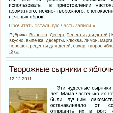
использовать в приготовлении настоящ
ароматного, нежно- творожного, с клюквен
печеных яблок!
Прочитать остальную часть записи »
Рубрика:
Выпечка
,
Десерт
,
Рецепты для детей
| 
вкусно
,
выпечка
,
десерты
,
клюква
,
лимон
,
марга
порошок
,
рецепты для детей
,
сахар
,
творог
,
ябл
(2) »
Творожные сырники с яблоч
12.12.2011
Эти чудесные сырники
лет. Мама частенько их г
были лучшим лакомст
останавливало от со
отправить их в рот: 