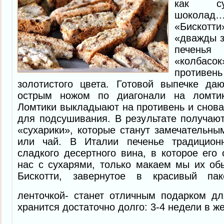
как су
шокол
«Бискотт
«дважды з
печенья
«колбасо
противе
золотистого цвета. Готовой выпечке да
острым ножом по диагонали на ломтик
Ломтики выкладыают на противень и снова
для подсушивания. В результате получаю
«сухарики», которые станут замечательн
или чай. В Италии печенье традицио
сладкого десертного вина, в которое его 
нас с сухарями, только макаем мы их об
Бискотти, завернутое в красивый па
ленточкой- станет отличным подарком д
хранится достаточно долго: 3-4 недели в ж