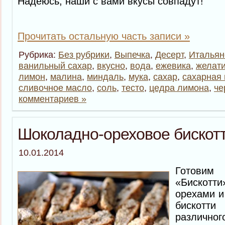
Надеюсь, наши с вами вкусы совпадут!
Прочитать остальную часть записи »
Рубрика:
Без рубрики
,
Выпечка
,
Десерт
,
Итальян
ванильный сахар
,
вкусно
,
вода
,
ежевика
,
желат
лимон
,
малина
,
миндаль
,
мука
,
сахар
,
сахарная 
сливочное масло
,
соль
,
тесто
,
цедра лимона
,
че
комментариев »
Шоколадно-ореховое бискот
10.01.2014
Готовим 
«Бискотт
орехами и
бискотт
различног