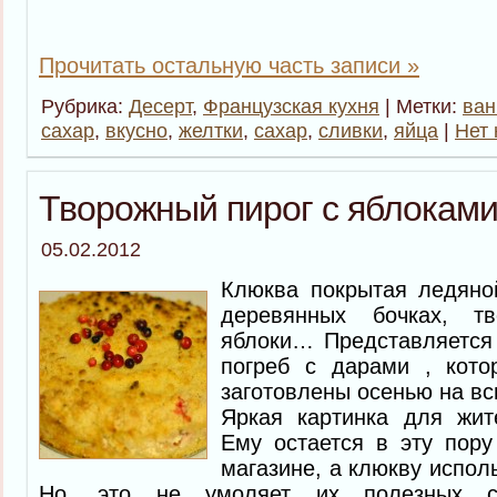
Прочитать остальную часть записи »
Рубрика:
Десерт
,
Французская кухня
| Метки:
ван
сахар
,
вкусно
,
желтки
,
сахар
,
сливки
,
яйца
|
Нет 
Творожный пирог с яблоками
05.02.2012
Клюква покрытая ледяно
деревянных бочках, т
яблоки… Представляется
погреб с дарами , кот
заготовлены осенью на в
Яркая картинка для жит
Ему остается в эту пору
магазине, а клюкву испол
Но, это не умоляет их полезных с