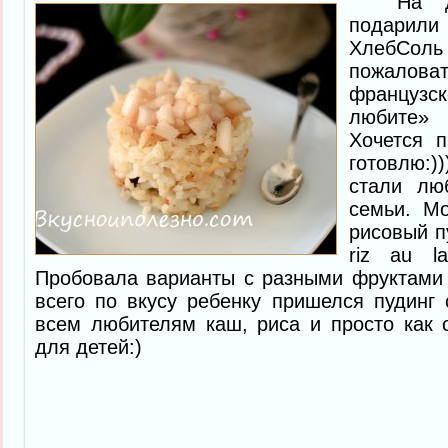
На ден
подари
ХлебСо
пожало
французск
любите» 
Хочется п
готовлю:)
стали лю
семьи. М
рисовый п
riz au l
Пробовала варианты с разными фруктами 
всего по вкусу ребенку пришелся пудинг
всем любителям каш, риса и просто как 
для детей:)