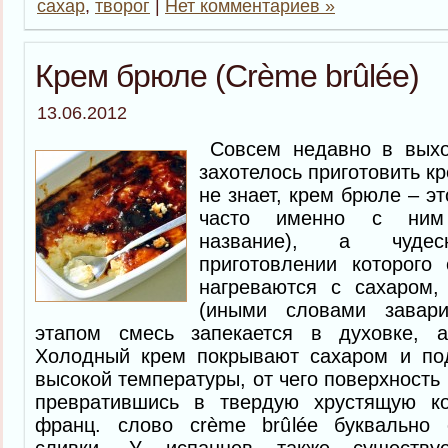
сахар
,
творог
|
Нет комментариев »
Крем брюле (Сrème brûlée)
13.06.2012
Совсем недавно в выхо
захотелось приготовить кр
не знает, крем брюле – э
часто именно с ним 
название), а чуде
приготовлении которого
нагреваются с сахаром,
(иными словами завар
этапом смесь запекается в духовке, а
Холодный крем покрывают сахаром и по
высокой температуры, от чего поверхность
превратившись в твердую хрустящую ко
франц. слово crème brûlée буквально 
сливки. У испанцев также существу