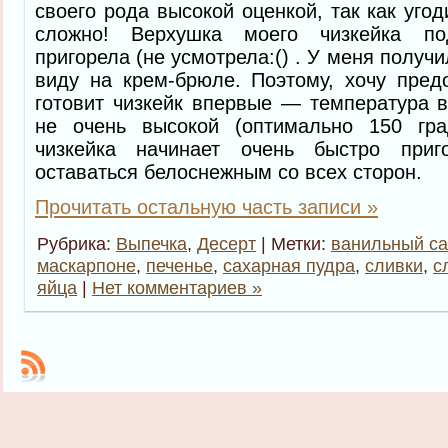
своего рода высокой оценкой, так как уго
сложно! Верхушка моего чизкейка п
пригорела (не усмотрела:() . У меня получи
виду на крем-брюле. Поэтому, хочу предо
готовит чизкейк впервые — температура 
не очень высокой (оптимально 150 гра
чизкейка начинает очень быстро при
оставаться белоснежным со всех сторон.
Прочитать остальную часть записи »
Рубрика:
Выпечка
,
Десерт
| Метки:
ванильный са
маскарпоне
,
печенье
,
сахарная пудра
,
сливки
,
с
яйца
|
Нет комментариев »