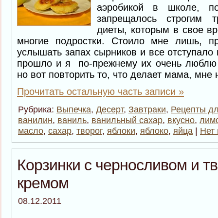
аэробикой в школе, п
запрещалось строгим т
диеты, которым в свое в
многие подростки. Стоило мне лишь, п
услышать запах сырников и все отступало 
прошло и я по-прежнему их очень люблю 
но вот повторить то, что делает мама, мне 
Прочитать остальную часть записи »
Рубрика:
Выпечка
,
Десерт
,
Завтраки
,
Рецепты дл
ванилин
,
ваниль
,
ванильный сахар
,
вкусно
,
лим
масло
,
сахар
,
творог
,
яблоки
,
яблоко
,
яйца
|
Нет
Корзинки с черносливом и 
кремом
08.12.2011