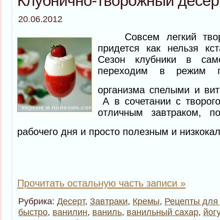
Клубнично-творожный десер
20.06.2012
Совсем легкий творо
придется как нельзя кст
Сезон клубники в сам
переходим в режим п
организма спелыми и ви
А в сочетании с творого
отличным завтраком, по
рабочего дня и просто полезным и низкок
Прочитать остальную часть записи »
Рубрика:
Десерт
,
Завтраки
,
Кремы
,
Рецепты для
быстро
,
ванилин
,
ваниль
,
ванильный сахар
,
йог