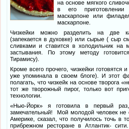
на основе мягкого сливоч
в его приготовлении
маскарпоне или филадел
маскарпоне.
Чизкейки можно разделить на две ка
(запекается в духовке) или сырые ( сыр 
сливками и ставится в холодильник на 
застывания. По этому методу готовитс
Тирамису).
Кроме всего прочего, чизкейки готовятся и 
уже упоминала в своем блоге). И этот ф
полагать, что чизкейк на основе творога «
тот же творожный пирог, только вот при
технологии.
«Нью-Йорк» я готовила в первый раз
замечательный! Мой молодой человек не
Америке, сказал, что получилось точь в т
прибрежном ресторане в Атлантик- сити