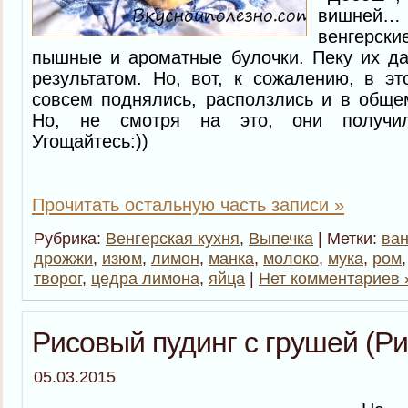
вишней
венгерски
пышные и ароматные булочки. Пеку их да
результатом. Но, вот, к сожалению, в э
совсем поднялись, расползлись и в общем
Но, не смотря на это, они получил
Угощайтесь:))
Прочитать остальную часть записи »
Рубрика:
Венгерская кухня
,
Выпечка
| Метки:
ва
дрожжи
,
изюм
,
лимон
,
манка
,
молоко
,
мука
,
ром
творог
,
цедра лимона
,
яйца
|
Нет комментариев 
Рисовый пудинг с грушей (Ри
05.03.2015