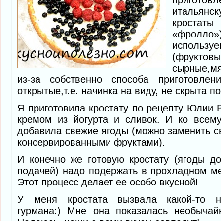
приготовл
италья
кростат
«фролло
исполь
(фруктовы
сырные,м
из-за собственно способа приготовлен
открытые,т.е. начинка на виду, не скрыта по
Я приготовила кростату по рецепту Юлии
кремом из йогурта и сливок. И ко все
добавила свежие ягоды (можно заменить 
консервированными фруктами).
И конечно же готовую кростату (ягоды д
подачей) надо подержать в прохладном м
Этот процесс делает ее особо вкусной!
У меня кростата вызвала какой-то н
гурмана:) Мне она показалась необычай