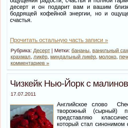
ощущения радости, счастья и полной гармо
десерт и он подарит вам и вашим близ
бодрящей кофейной энергии, но и ощущ
счастья.
Прочитать остальную часть записи »
Рубрика:
Десерт
| Метки:
бананы
,
ванильный са
крахмал
,
ликёр
,
миндальный ликёр
,
молоко
,
печ
комментариев »
Чизкейк Нью-Йорк с малино
17.07.2011
Английское слово Che
творожный (сырный) 
представляю классич
который стал синонимом 