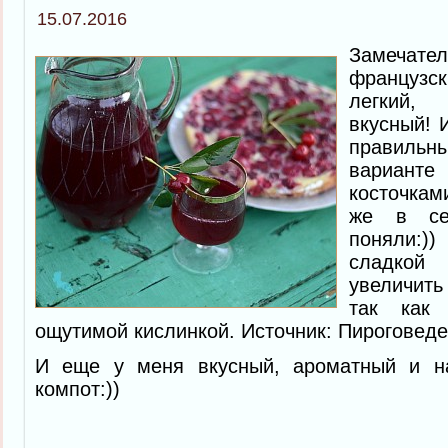
15.07.2016
Замеча
французс
легкий,
вкусный! 
правильн
вариант
косточкам
же в се
поняли:)
сладкой 
увеличит
так как 
ощутимой кислинкой. Источник: Пироговед
И еще у меня вкусный, ароматный и 
компот:))