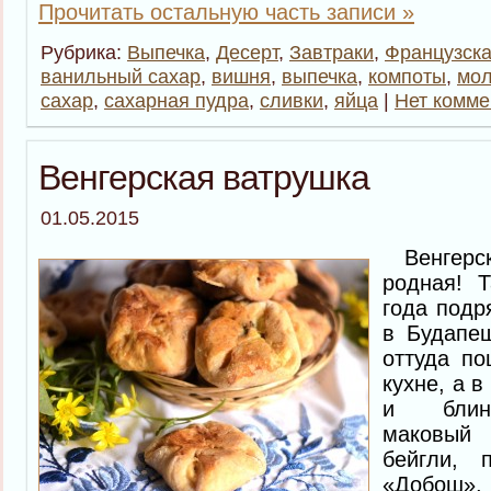
Прочитать остальную часть записи »
Рубрика:
Выпечка
,
Десерт
,
Завтраки
,
Французска
ванильный сахар
,
вишня
,
выпечка
,
компоты
,
мол
сахар
,
сахарная пудра
,
сливки
,
яйца
|
Нет комме
Венгерская ватрушка
01.05.2015
Венгерска
родная! Т
года подр
в Будапе
оттуда п
кухне, а в
и блина
маковый
бейгли, 
«Добош»,