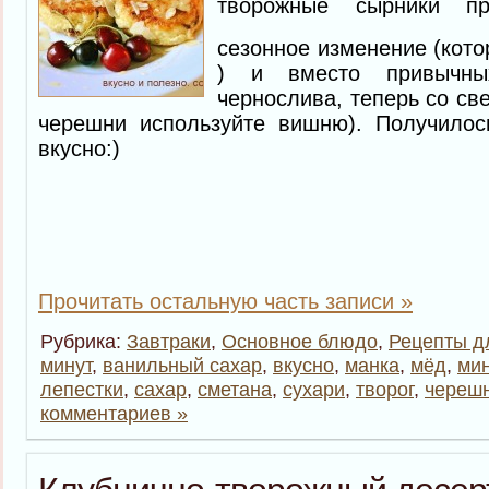
творожные сырники пр
сезонное изменение (кото
) и вместо привычны
чернослива, теперь со св
черешни используйте вишню). Получилос
вкусно:)
Прочитать остальную часть записи »
Рубрика:
Завтраки
,
Основное блюдо
,
Рецепты д
минут
,
ванильный сахар
,
вкусно
,
манка
,
мёд
,
ми
лепестки
,
сахар
,
сметана
,
сухари
,
творог
,
череш
комментариев »