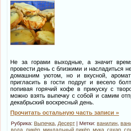
Не за горами выходные, а значит врем
провести день с близкими и насладиться н
домашним уютом, но и вкусной, аромат
пригласить в гости подруг и весело бол
попивая горячий кофе в прикуску с твор
можно взять выпечку с собой и самим отп
декабрьский воскресный день.
Прочитать остальную часть записи »
Рубрика:
Выпечка
,
Десерт
| Метки:
ванилин
,
ван
вода
,
ликёр
,
миндальный ликёр
,
мука
,
сахар
,
сл