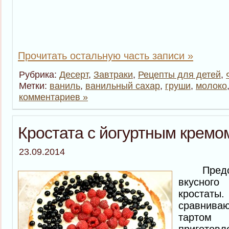
Прочитать остальную часть записи »
Рубрика:
Десерт
,
Завтраки
,
Рецепты для детей
,
Метки:
ваниль
,
ванильный сахар
,
груши
,
молоко
комментариев »
Кростата с йогуртным кремо
23.09.2014
Предста
вкусного 
кростаты.
сравнив
тартом 