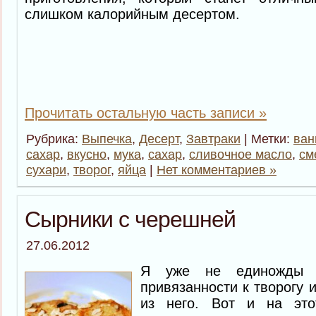
слишком калорийным десертом.
Прочитать остальную часть записи »
Рубрика:
Выпечка
,
Десерт
,
Завтраки
| Метки:
ван
сахар
,
вкусно
,
мука
,
сахар
,
сливочное масло
,
см
сухари
,
творог
,
яйца
|
Нет комментариев »
Сырники с черешней
27.06.2012
Я уже не единожды 
привязанности к творогу 
из него. Вот и на эт