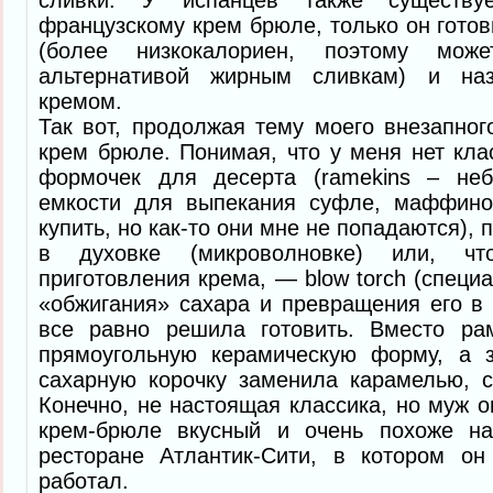
французскому крем брюле, только он готов
(более низкокалориен, поэтому може
альтернативой жирным сливкам) и наз
кремом.
Так вот, продолжая тему моего внезапног
крем брюле. Понимая, что у меня нет кла
формочек для десерта (ramekins – неб
емкости для выпекания суфле, маффин
купить, но как-то они мне не попадаются), 
в духовке (микроволновке) или, 
приготовления крема, — blow torch (специ
«обжигания» сахара и превращения его в 
все равно решила готовить. Вместо ра
прямоугольную керамическую форму, а 
сахарную корочку заменила карамелью, с
Конечно, не настоящая классика, но муж о
крем-брюле вкусный и очень похоже на
ресторане Атлантик-Сити, в котором он
работал.