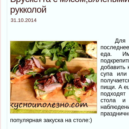
рукколой
31.10.2014
Для ме
последн
еда. И
подкреп
добавить 
супа или
получает
пищи. А е
подходя
стола и
наблюд
празднич
популярная закуска на столе:)