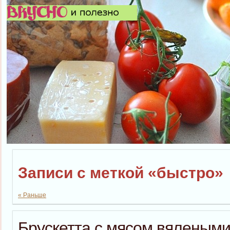
Записи с меткой «быстро»
« Раньше
Брускетта с мясом,вялеными