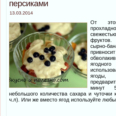
персиками
13.03.2014
От это
прохла
свежест
фруктов
сырно-
привноси
обволаки
ягодно
использ
ягоды
предвари
минут 
небольшого количества сахара и чуточки 
ч.л). Или же вместо ягод используйте люб