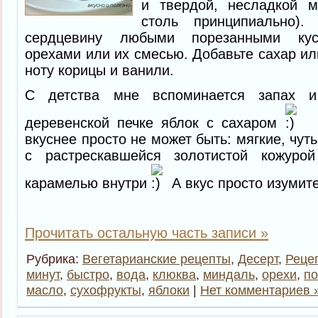
и твердой, несладкой м
столь принципиально).
сердцевину любыми порезанными кусо
орехами или их смесью. Добавьте сахар ил
ноту корицы и ванили.
С детства мне вспоминается запах и
деревенской печке яблок с сахаром
К
вкуснее просто не может быть: мягкие, чу
с растрескавшейся золотистой кожуро
карамелью внутри
А вкус просто изумит
Прочитать остальную часть записи »
Рубрика:
Вегетарианские рецепты
,
Десерт
,
Реце
минут
,
быстро
,
вода
,
клюква
,
миндаль
,
орехи
,
по
масло
,
сухофрукты
,
яблоки
|
Нет комментариев 