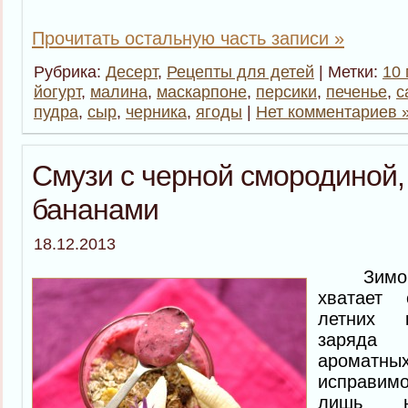
Прочитать остальную часть записи »
Рубрика:
Десерт
,
Рецепты для детей
| Метки:
10 
йогурт
,
малина
,
маскарпоне
,
персики
,
печенье
,
с
пудра
,
сыр
,
черника
,
ягоды
|
Нет комментариев 
Смузи с черной смородиной,
бананами
18.12.2013
Зимой 
хватает 
летних к
заряда 
арома
исправимо
лишь 