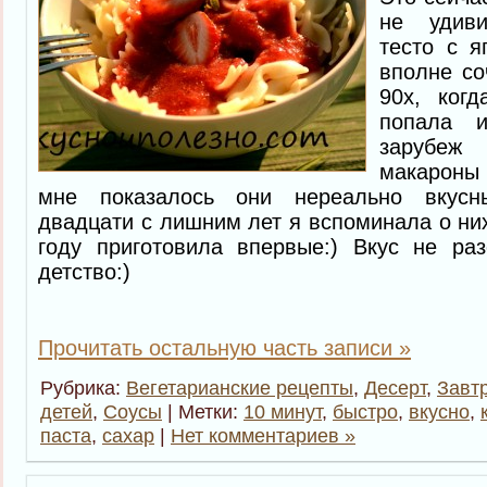
не удив
тесто с 
вполне со
90х, ког
попала и
зарубе
макароны 
мне показалось они нереально вкусн
двадцати с лишним лет я вспоминала о них
году приготовила впервые:) Вкус не ра
детство:)
Прочитать остальную часть записи »
Рубрика:
Вегетарианские рецепты
,
Десерт
,
Завт
детей
,
Соусы
| Метки:
10 минут
,
быстро
,
вкусно
,
паста
,
сахар
|
Нет комментариев »