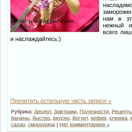
наслад
замороже
нам в эт
нежный 
всего лиш
и наслаждайтесь:)
Прочитать остальную часть записи »
Рубрика:
Десерт
,
Завтраки
,
Полезности
,
Рецепты
бананы
,
быстро
,
вкусно
,
йогурт
,
кефир
,
клюква
,
сахар
,
смородина
|
Нет комментариев »