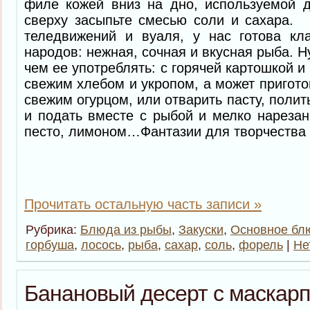
филе кожей вниз на дно, используемой д
сверху засыпьте смесью соли и сахара
теледвижений и вуаля, у нас готова кл
народов: нежная, сочная и вкусная рыба. Н
чем ее употреблять: с горячей картошкой 
свежим хлебом и укропом, а может пригото
свежим огурцом, или отварить пасту, поли
и подать вместе с рыбой и мелко нарезан
песто, лимоном…Фантазии для творчества 
Прочитать остальную часть записи »
Рубрика:
Блюда из рыбы
,
Закуски
,
Основное бл
горбуша
,
лосось
,
рыба
,
сахар
,
соль
,
форель
|
Не
Банановый десерт с маскарп