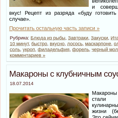
великолеп
и совер
вкус! Рецепт из разряда «буду готовит
случае».
Прочитать остальную часть записи »
Рубрика:
Блюда из рыбы
,
Завтраки
,
Закуски
,
Ит
10 минут
,
быстро
,
вкусно
,
лосось
,
маскарпоне
,
о
соль
,
укроп
,
филадельфия
,
форель
,
черный мол
комментариев »
Макароны с клубничным соу
18.07.2014
Макароны
стали
кулинарн
жизни (бе
Это сейча