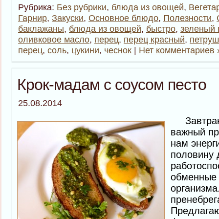
Рубрика:
Без рубрики
,
блюда из овощей
,
Вегета
Гарнир
,
Закуски
,
Основное блюдо
,
Полезности
,
баклажаны
,
блюда из овощей
,
быстро
,
зеленый 
оливковое масло
,
перец
,
перец красный
,
петруш
перец
,
соль
,
цукини
,
чеснок
|
Нет комментариев 
Крок-мадам с соусом песто
25.08.2014
Завтрак, 
важный пр
нам энерг
половину 
работоспо
обменные 
организма
пренебрега
Предлагаю