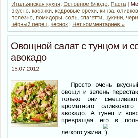
Итальянская кухня
,
Основное блюдо
,
Паста
| Ме
вкусно
,
кабачки
,
кедровые орехи
,
кинза
,
оливко
полезно
,
помидоры
,
соль
,
спагетти
,
цукини
,
чер
чёрный перец
,
чеснок
|
Нет комментариев »
Овощной салат с тунцом и с
авокадо
15.07.2012
Просто очень вкусны
овощи и зелень перестаю
только они смешиваю
ароматного оливково
авокадо. А тунец и вовс
превращая его в пол
легкого ужина