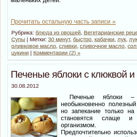
маленьких детей.
Прочитать остальную часть записи »
Рубрика:
блюда из овощей
,
Вегетарианские рец
Супы
| Метки:
30 минут
,
быстро
,
кабачки
,
лук
,
лу
оливковое масло
,
сливки
,
сливочное масло
,
сол
цукини
|
Комментарии (2) »
Печеные яблоки с клюквой 
30.08.2012
Печеные яблоки – 
необыкновенно полезный 
но запекание только на
становятся слаще и 
организмом.
Предпочтительно использ