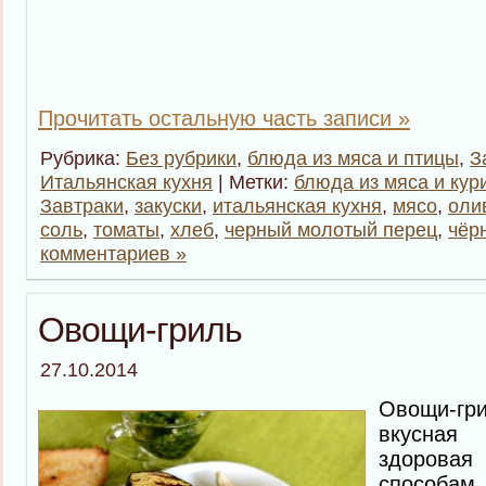
Прочитать остальную часть записи »
Рубрика:
Без рубрики
,
блюда из мяса и птицы
,
З
Итальянская кухня
| Метки:
блюда из мяса и кур
Завтраки
,
закуски
,
итальянская кухня
,
мясо
,
оли
соль
,
томаты
,
хлеб
,
черный молотый перец
,
чёр
комментариев »
Овощи-гриль
27.10.2014
Овощи-гр
вкусная
здоровая
способам