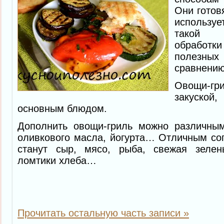
Они готов
использу
такой 
обработк
полезных 
сравнению
Овощи-гр
закуск
основным блюдом.
Дополнить овощи-гриль можно различны
оливкового масла, йогурта… Отличным с
станут сыр, мясо, рыба, свежая зелен
ломтики хлеба…
Прочитать остальную часть записи »