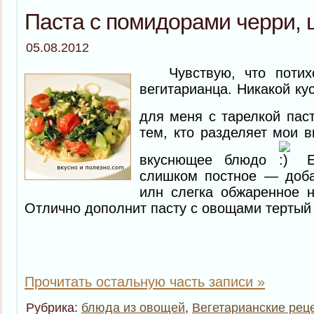
Паста с помидорами черри, ц
05.08.2012
Чувствую, что потихо
вегитарианца. Никакой ку
для меня с тарелкой па
тем, кто разделяет мои в
вкуснющее блюдо
Ес
слишком постное — доба
илн слегка обжаренное н
Отлично дополнит пасту с овощами тертый
Прочитать остальную часть записи »
Рубрика:
блюда из овощей
,
Вегетарианские рец