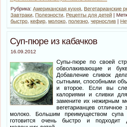
Рубрика:
Американская кухня
,
Вегетарианские р
Завтраки
,
Полезности
,
Рецепты для детей
| Мет
быстро
,
кефир
,
молоко
,
полезно
,
чернослив
|
Не
Суп-пюре из кабачков
16.09.2012
Супы-пюре по своей стр
обволакивающие и бук
Добавление сливок дела
сытными, способными объ
и второе. Если вы сл
калориями и сливки для
замените их нежирным мо
вегетарианцев отличное 
молоко. Большим преимуществом супа 
готовится очень быстро и подходит 