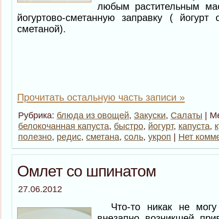
любым растительным мас
йогуртово-сметанную заправку ( йогурт
сметаной).
Прочитать остальную часть записи »
Рубрика:
блюда из овощей
,
Закуски
,
Салаты
| М
белокочанная капуста
,
быстро
,
йогурт
,
капуста
,
к
полезно
,
редис
,
сметана
,
соль
,
укроп
|
Нет комм
Омлет со шпинатом
27.06.2012
Что-то никак не могу 
внезапно возникшей прив