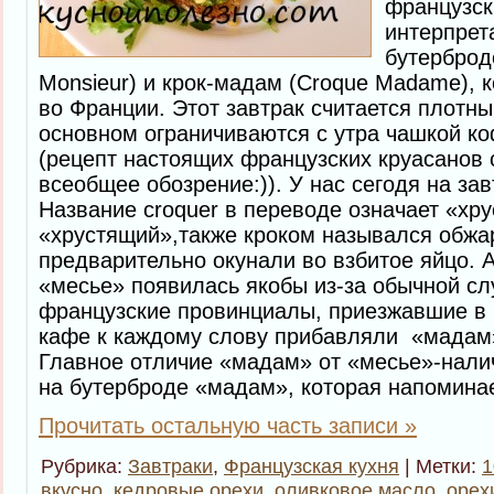
французск
интерпрет
бутерброд
Monsieur) и крок-мадам (Croque Madame), 
во Франции. Этот завтрак считается плотны
основном ограничиваются с утра чашкой к
(рецепт настоящих французских круасанов 
всеобщее обозрение:)). У нас сегодя на за
Название croquer в переводе означает «хру
«хрустящий»,также кроком назывался обжа
предварительно окунали во взбитое яйцо. 
«месье» появилась якобы из-за обычной сл
французские провинциалы, приезжавшие в П
кафе к каждому слову прибавляли «мадам
Главное отличие «мадам» от «месье»-нали
на бутерброде «мадам», которая напомина
Прочитать остальную часть записи »
Рубрика:
Завтраки
,
Французская кухня
| Метки:
1
вкусно
,
кедровые орехи
,
оливковое масло
,
орех