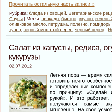
Прочитать остальную часть записи »
Рубрика:
блюда из овощей
,
Вегетарианские рец
Соусы
| Метки:
авокадо
,
быстро
,
вкусно
,
зеленый
оливковое масло
,
петрушка
,
полезно
,
помидоры
тунец
,
черный молотый перец
,
чёрный перец
|
Н
Салат из капусты, редиса, ог
кукурузы
02.07.2012
Летняя пора — время сал
готовить нечто особенно
и определенные компонен
по принципу: «Сделай и
рукой». И это работает.
получаются самые вк
мгновенно. На свое усмот