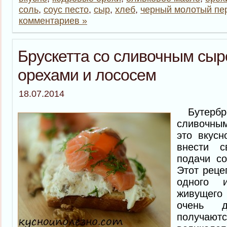
соль
,
соус песто
,
сыр
,
хлеб
,
черный молотый пе
комментариев »
Брускетта со сливочным сыр
орехами и лососем
18.07.2014
Бутерб
сливочны
это вкусн
внести 
подачи с
Этот реце
одного и
живущего
очень д
получ