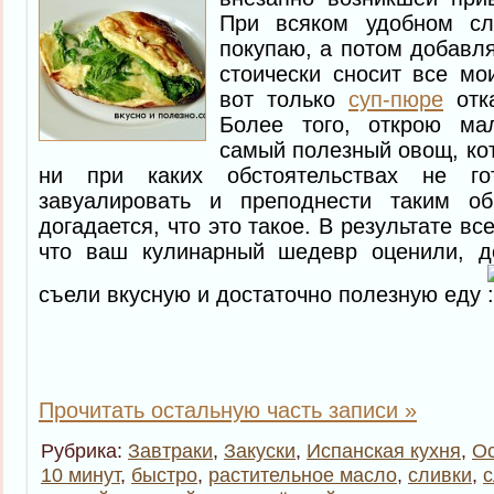
При всяком удобном сл
покупаю, а потом добавл
стоически сносит все мо
вот только
суп-пюре
отка
Более того, открою мал
самый полезный овощ, ко
ни при каких обстоятельствах не го
завуалировать и преподнести таким об
догадается, что это такое. В результате вс
что ваш кулинарный шедевр оценили, д
съели вкусную и достаточно полезную еду
Прочитать остальную часть записи »
Рубрика:
Завтраки
,
Закуски
,
Испанская кухня
,
О
10 минут
,
быстро
,
растительное масло
,
сливки
,
с