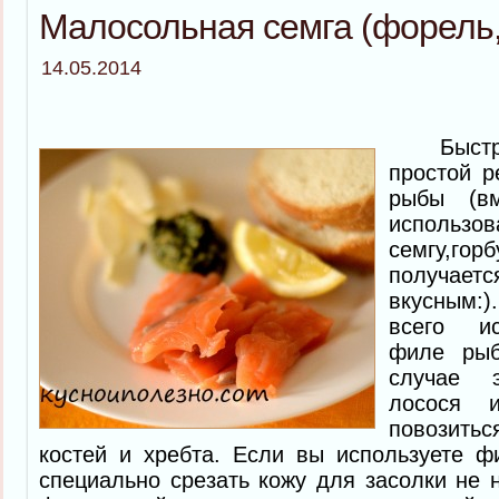
Малосольная семга (форель
14.05.2014
Быстрый
простой р
рыбы (в
исполь
семгу,го
получает
вкусным:
всего ис
филе ры
случае 
лосося 
повозитьс
костей и хребта. Если вы используете ф
специально срезать кожу для засолки не 