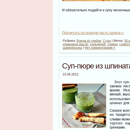
И обязательно подайте к супу чесночны
Прочитать остальную часть записи »
Рубрика:
Блюда из грибов
,
Супы
| Метки:
30 
оливковое масло
,
сельдерей
,
сливки
,
сливоч
шампиньоны
|
Нет комментариев »
Суп-пюре из шпинат
23.06.2012
Этот суп
свежие лис
время. Рез
мягкий, вку
использова
шпинат для 
Скорее всег
он придетс
сливки можн
тертого п
гренками.