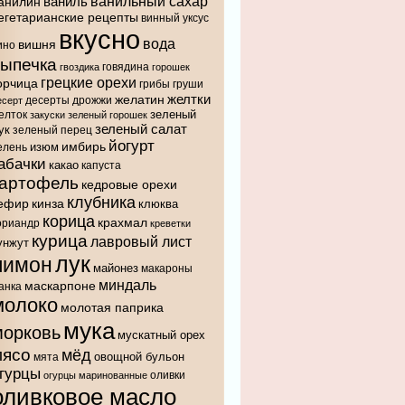
ванильный сахар
анилин
ваниль
егетарианские рецепты
винный уксус
вкусно
вода
вишня
ино
выпечка
говядина
гвоздика
горошек
грецкие орехи
орчица
грибы
груши
желтки
желатин
десерты
дрожжи
есерт
зеленый
елток
закуски
зеленый горошек
зеленый салат
ук
зеленый перец
йогурт
имбирь
изюм
елень
абачки
какао
капуста
картофель
кедровые орехи
клубника
ефир
кинза
клюква
корица
крахмал
ориандр
креветки
курица
лавровый лист
унжут
лук
лимон
майонез
макароны
миндаль
маскарпоне
анка
молоко
молотая паприка
мука
морковь
мускатный орех
мясо
мёд
овощной бульон
мята
гурцы
оливки
огурцы маринованные
оливковое масло