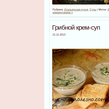
Рубрика:
Итальянская кухня
,
Супы
| Метки:
б
комментариев »
Грибной крем-суп
21.11.2013