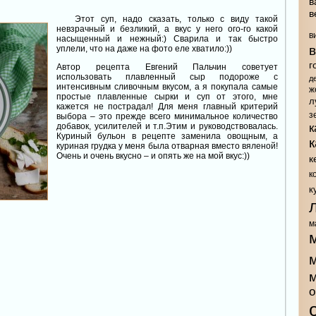
в
в
Этот суп, надо сказать, только с виду такой
невзрачный и безликий, а вкус у него ого-го какой
в
насыщенный и нежный:) Сварила и так быстро
уплели, что на даже на фото еле хватило:))
г
Автор рецепта Евгений Пальчин советует
использовать плавленный сыр подороже с
д
интенсивным сливочным вкусом, а я покупала самые
ж
простые плавленные сырки и суп от этого, мне
л
кажется не пострадал! Для меня главный критерий
з
выбора – это прежде всего минимальное количество
добавок, усилителей и т.п.Этим и руководствовалась.
к
Куриный бульон в рецепте заменила овощным, а
куриная грудка у меня была отварная вместо вяленой!
Очень и очень вкусно – и опять же на мой вкус:))
к
к
к
м
о