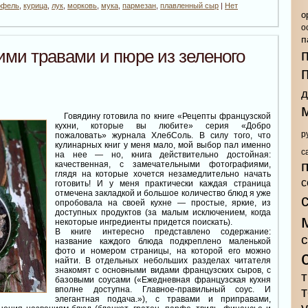
офель
,
курица
,
лук
,
морковь
,
мука
,
пармезан
,
плавленный сыр
|
Нет
о
о
п
ими травами и пюре из зеленого
д
Говядину готовила по книге «Рецепты французской
кухни, которые вы любите» серия «Добро
р
пожаловать» журнала ХлебСоль. В силу того, что
кулинарных книг у меня мало, мой выбор пал именно
с
на нее — но, книга действительно достойная:
качественная, с замечательными фотографиями,
глядя на которые хочется незамедлительно начать
с
готовить! И у меня практически каждая страница
отмечена закладкой и большое количество блюд я уже
опробовала на своей кухне — простые, яркие, из
доступных продуктов (за малым исключением, когда
некоторые ингредиенты придется поискать).
В книге интересно представлено содержание:
название каждого блюда подкреплено маленькой
фото и номером страницы, на которой его можно
найти. В отдельных небольших разделах читателя
знакомят с основными видами французских сыров, с
т
базовыми соусами («Ежедневная французская кухня
вполне доступна. Главное-правильный соус. И
элегантная подача.»), с травами и приправами,