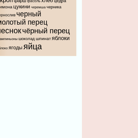
укроп
хлеб
фарш
цедра
фасоль
цукини
имона
черника
черемша
черный
ернослив
молотый перец
чеснок
чёрный перец
яблоки
шпинат
шоколад
ампиньоны
яйца
ягоды
блоко