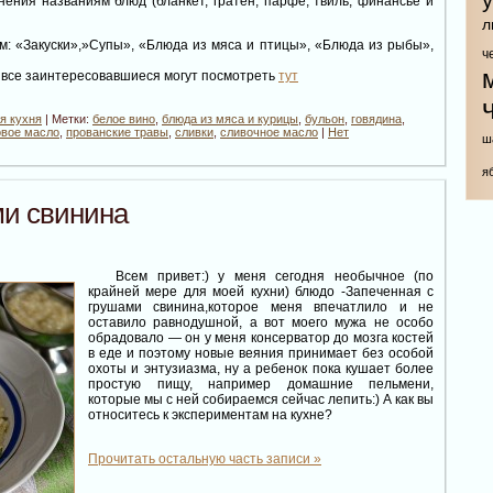
ения названиям блюд (бланкет, гратен, парфе, твиль, финансье и
л
: «Закуски»,»Супы», «Блюда из мяса и птицы», «Блюда из рыбы»,
ч
но все заинтересовавшиеся могут посмотреть
тут
я кухня
| Метки:
белое вино
,
блюда из мяса и курицы
,
бульон
,
говядина
,
овое масло
,
прованские травы
,
сливки
,
сливочное масло
|
Нет
ш
я
ми свинина
Всем привет:) у меня сегодня необычное (по
крайней мере для моей кухни) блюдо -Запеченная с
грушами свинина,которое меня впечатлило и не
оставило равнодушной, а вот моего мужа не особо
обрадовало — он у меня консерватор до мозга костей
в еде и поэтому новые веяния принимает без особой
охоты и энтузиазма, ну а ребенок пока кушает более
простую пищу, например домашние пельмени,
которые мы с ней собираемся сейчас лепить:) А как вы
относитесь к экспериментам на кухне?
Прочитать остальную часть записи »