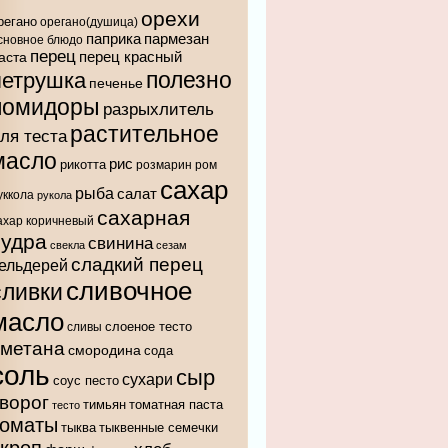
орехи
регано
орегано(душица)
паприка
пармезан
сновное блюдо
перец
аста
перец красный
полезно
петрушка
печенье
помидоры
разрыхлитель
растительное
ля теста
масло
рис
рикотта
розмарин
ром
сахар
рыба
салат
уккола
рукола
сахарная
ахар коричневый
пудра
свинина
свекла
сезам
сладкий перец
ельдерей
сливочное
сливки
масло
слоеное тесто
сливы
сметана
смородина
сода
соль
сыр
сухари
соус песто
ворог
тимьян
томатная паста
тесто
томаты
тыква
тыквенные семечки