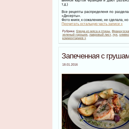
винной картой Франции и дают разъясн
т.д.)
Все рецепты распределеня по разделам
«Десерты».
Фото книги, к сожалению, не сделала, 
Прочитать остальную часть записи »
Рубрика:
блюда из мяса и птицы
,
Французска
зеленый горошек
,
лавровый лист
,
лук
,
оливк
комментариев »
Запеченная с груша
18.01.2016