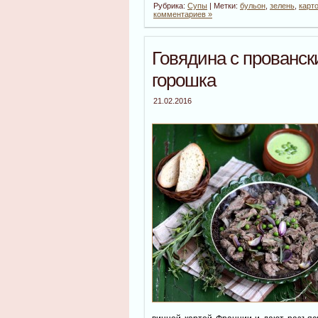
Рубрика:
Супы
| Метки:
бульон
,
зелень
,
карт
комментариев »
Говядина с прованск
горошка
21.02.2016