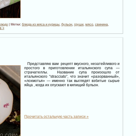
блюдо
| Метки:
блюда из мяса и курицы
,
бульон
,
груши
,
мясо
,
свинина
,
в »
Представляю вам рецепт вкусного, незатейливого и
простого в приготовлении итальянского супа —
страчателлы. Название супа произошло от
итальянского “stracciato”, что значит «разорванный»,
«лохмотья» — именно так выглядят взбитые сырые
яйца , когда их опускают в кипищий бульон.
Прочитать остальную часть записи »