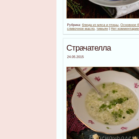
Рубрика:
блюда из мяса и птицы
,
Основное 
сливочное масло
,
тимьян
|
Нет комментарие
Страчателла
24.05.2015