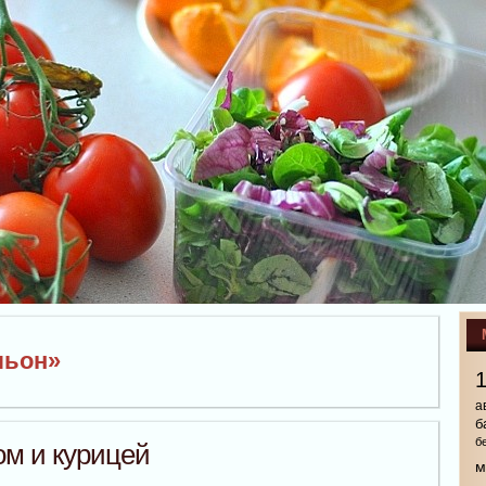
льон»
а
б
б
ом и курицей
м