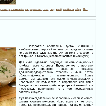
ульон
,
мускатный орех
,
пармезан
,
соль
,
сыр
,
хлеб
,
чиабатта
,
яйца
|
Нет
Невероятно ароматный, густой, сытный и
необыкновенно вкусный — этот суп вряд ли оставит
кого-либо равнодушным (не считая тех,кто совсем не
ест грибов .К таковым,кстати,относится и мой муж:()
Для супа идеально подойдут шампиньоны,лесные
грибы,а также их смесь. Единственное, c лесными
собратьями придется повозиться несколько
дольше(предварительно отварить и лишь затем
обжарить),нежели с шампиньонами. Более
ароматным сделают суп сухие грибы(размельчите
небольшое их количество в кофемолке или чаше
блендера и посыпьте грибной приправой готовый суп-
пюре-блюдо наполнится не с чем несравнимым
запахом и вкусом!
Суп можно сделать менее калорийным если заменить
сливки жирным молоком. Но,во вкусе суп от этого
несколько потеряет:сливки придают блюду мягкость и