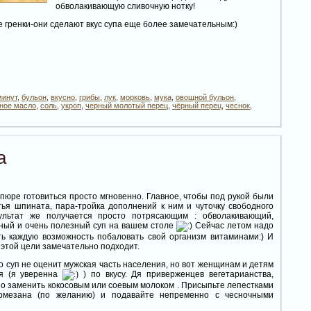
обволакивающую сливочную нотку!
е гренки-они сделают вкус супа еще более замечательным:)
минут
,
бульон
,
вкусно
,
грибы
,
лук
,
морковь
,
мука
,
овощной бульон
,
ное масло
,
соль
,
укроп
,
черный молотый перец
,
чёрный перец
,
чеснок
,
а
-пюре готовиться просто мгновенно. Главное, чтобы под рукой были
тья шпината, пара-тройка дополнений к ним и чуточку свободного
ультат же получается просто потрясающим : обволакивающий,
сный и очень полезный суп на вашем столе
Сейчас летом надо
ть каждую возможность побаловать свой организм витаминами:) И
этой цели замечательно подходит.
о суп не оценит мужская часть населения, но вот женщинам и детям
я (я уверенна
) по вкусу. Дя приверженцев вегетарианства,
о заменить кокосовым или соевым молоком . Присыпьте лепестками
армезана (по желанию) и подавайте непременно с чесночными