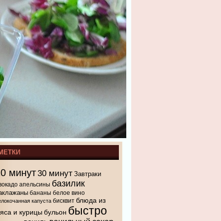
МЕТКИ
10 минут
30 минут
Завтраки
базилик
вокадо
апельсины
аклажаны
бананы
белое вино
блюда из
бисквит
елокочанная капуста
быстро
яса и курицы
бульон