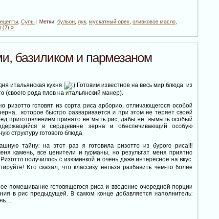
рецепты
,
Супы
| Метки:
бульон
,
лук
,
мускатный орех
,
оливковое масло
,
 (2) »
ми, базиликом и пармезаном
дня итальянская кухня
Готовим известное на весь мир блюда из
то (своего рода плов на итальянский манер).
о ризотто готовят из сорта риса арборио, отличающегося особой
зерна, которое быстро разваривается и при этом не теряет своей
ед приготовлением принято не мыть рис, дабы не вымыть особый
содержащийся в сердцевине зерна и обеспечивающий особую
ую структуру готового блюда.
ашную тайну: на этот раз я готовила ризотто из бурого риса!!!
меня камень, все ценители и гурманы, но результат меня приятно
Ризотто получилось с изюминкой и очень даже интересное на вкус.
ируйте! Кто сказал, что классику нельзя разбавить чем-то более
ное помешивание готовящегося риса и введение очередной порции
ания в рис предыдущей. В самом конце добавляется наполнитель:
ень…