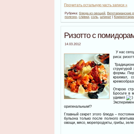
Прочитать остальную часть записи »
Рубрика:
блюда из овощей
,
Вегетарианские 
полезно
,
сливки
,
соль
,
шпинат
|
Комментарии
Ризотто с помидора
14.03.2012
У нас сего
риса: ризот
Традиционн
структурой 
формы. Пер
крахмал, 
кремообразн
Открою стр
Бросьте в 
удивил
Эксперимент
оригинальным!?
Главный секрет этого блюда – постоян
бульона только после полного впитыв
овощи, мясо, морепродукты, грибы, зел