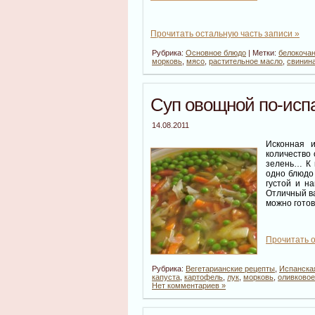
Прочитать остальную часть записи »
Рубрика:
Основное блюдо
| Метки:
белокочан
морковь
,
мясо
,
растительное масло
,
свинин
Суп овощной по-исп
14.08.2011
Исконная и
количество 
зелень… К 
одно блюдо 
густой и н
Отличный ва
можно готов
Прочитать о
Рубрика:
Вегетарианские рецепты
,
Испанска
капуста
,
картофель
,
лук
,
морковь
,
оливковое
Нет комментариев »