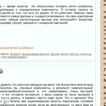
в
в
а — время салатов. Не обязательно готовить нечто особенное,
пропорции и определенные компоненты. Я готовлю салаты по
в
Сделай из того, что есть по рукой». И это работает. Именно такие
чаются самые вкусные и съедаются мгновенно. На свое усмотрение
салат любым растительным маслом или используйте йогуртово-
г
аправку ( йогурт смешайте с нежирной сметаной).
д
ж
л
з
к
стальную часть записи »
к
| Метки:
10 минут
,
белокочанная капуста
,
быстро
,
йогурт
,
капуста
,
кукуруза
,
п
|
Нет комментариев »
к
к
й
м
думала, что простые овощные щи могут так впечатлить мою вторую
 Казалось бы, обычные компоненты, а результат замечательный:
зкокалорийный,полезный и, что немаловажно, очень быстрый.
 я его готовила интересно: у меня совсем не было желания и
о
 что-то делать, а кормить чем-то надо было. Что я сделала? Все
сто
Купила уже нашинкованную капусту, порезанную соломкой
лажденную куриную грудку (если вы вегетарианец, то мясо Вам не