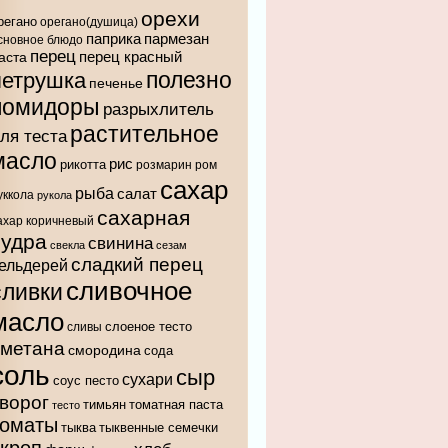
орехи
регано
орегано(душица)
паприка
пармезан
сновное блюдо
перец
аста
перец красный
полезно
петрушка
печенье
помидоры
разрыхлитель
растительное
ля теста
масло
рис
рикотта
розмарин
ром
сахар
рыба
салат
уккола
рукола
сахарная
ахар коричневый
пудра
свинина
свекла
сезам
сладкий перец
ельдерей
сливочное
сливки
масло
слоеное тесто
сливы
сметана
смородина
сода
соль
сыр
сухари
соус песто
ворог
тимьян
томатная паста
тесто
томаты
тыква
тыквенные семечки