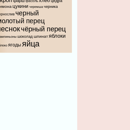
укроп
хлеб
фарш
цедра
фасоль
цукини
имона
черника
черемша
черный
ернослив
молотый перец
чеснок
чёрный перец
яблоки
шпинат
шоколад
ампиньоны
яйца
ягоды
блоко