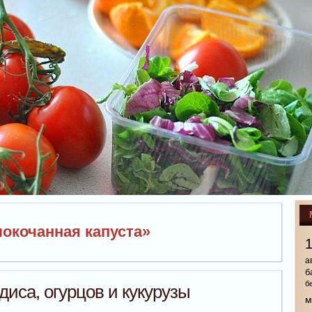
локочанная капуста»
а
б
б
диса, огурцов и кукурузы
м