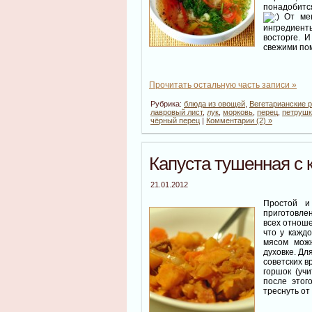
понадобится
От мен
ингредиент
восторге. 
свежими по
Прочитать остальную часть записи »
Рубрика:
блюда из овощей
,
Вегетарианские 
лавровый лист
,
лук
,
морковь
,
перец
,
петрушк
чёрный перец
|
Комментарии (2) »
Капуста тушенная с
21.01.2012
Простой и
приготовлен
всех отноше
что у кажд
мясом можн
духовке. Д
советских в
горшок (уч
после этог
треснуть от