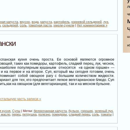
л
ч
ная капуста
,
вкусно
,
вода
,
капуста
,
картофель
,
корневой сельдерей
,
лук
,
а
,
сельдерей
,
соль
,
томатная паста
,
хмели-сунели
|
Нет комментариев »
ш
ански
я
спанская кухня очень проста. Ее основой являются огромное
овощей, таких как помидоры, картофель, сладкий перец, лук, чеснок,
наиболее популярным кушаньям относятся «в одном горшке» —
и на первое и на второе. Суп, который мы сегодня готовим, очень
апоминает собой овощное рагу с большим количеством жидкости.
риант для тех, кто предпочитает легкое вегетарианское блюдо. Суп
ить,как на овощном (для вегетарианцев), так и на мясном бульоне.
стальную часть записи »
я кухня
,
Супы
| Метки:
белокочанная капуста
,
бульон
,
горошек
,
зеленый лук
,
 масло
,
перец
,
петрушка
,
полезно
,
помидоры
,
сладкий перец
,
соль
,
томаты
|