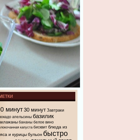
МЕТКИ
10 минут
30 минут
Завтраки
базилик
вокадо
апельсины
аклажаны
бананы
белое вино
блюда из
бисквит
елокочанная капуста
быстро
яса и курицы
бульон