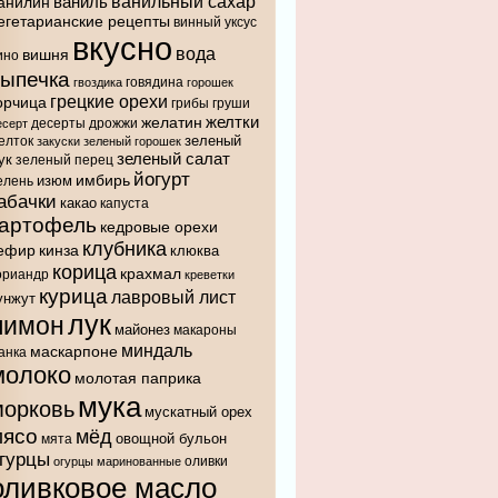
ванильный сахар
анилин
ваниль
егетарианские рецепты
винный уксус
вкусно
вода
вишня
ино
выпечка
говядина
гвоздика
горошек
грецкие орехи
орчица
грибы
груши
желтки
желатин
десерты
дрожжи
есерт
зеленый
елток
закуски
зеленый горошек
зеленый салат
ук
зеленый перец
йогурт
имбирь
изюм
елень
абачки
какао
капуста
картофель
кедровые орехи
клубника
ефир
кинза
клюква
корица
крахмал
ориандр
креветки
курица
лавровый лист
унжут
лук
лимон
майонез
макароны
миндаль
маскарпоне
анка
молоко
молотая паприка
мука
морковь
мускатный орех
мясо
мёд
овощной бульон
мята
гурцы
оливки
огурцы маринованные
оливковое масло