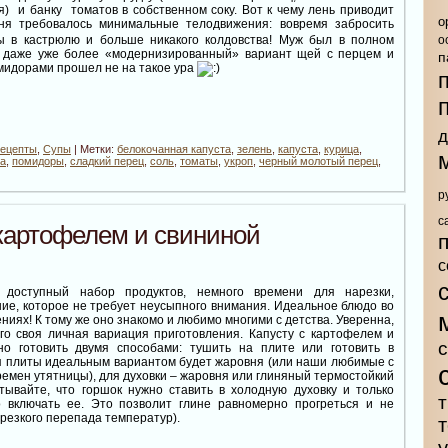
) и банку томатов в собственном соку. Вот к чему лень приводит
о
я требовалось минимальные телодвижения: вовремя забросить
ы в кастрюлю и больше никакого колдовства! Муж был в полном
о
И даже уже более «модернизированный» вариант щей с перцем и
п
мидорами прошел не на такое ура
д
рецепты
,
Супы
| Метки:
белокочанная капуста
,
зелень
,
капуста
,
курица
,
а
,
помидоры
,
сладкий перец
,
соль
,
томаты
,
укроп
,
черный молотый перец
,
р
с
 картофелем и свининой
с
 доступный набор продуктов, немного времени для нарезки,
ие, которое не требует неусыпного внимания. Идеальное блюдо во
ниях! К тому же оно знакомо и любимо многими с детства. Уверенна,
ого своя личная вариация приготовления. Капусту с картофелем и
о готовить двумя способами: тушить на плите или готовить в
ля плиты идеальным вариантом будет жаровня (или наши любимые с
ремен утятницы), для духовки – жаровня или глиняный термостойкий
итывайте, что горшок нужно ставить в холодную духовку и только
т
о включать ее. Это позволит глине равномерно прогреться и не
 резкого перепада температур).