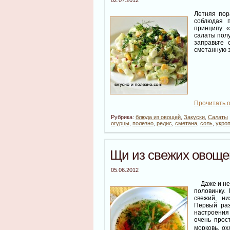
Летняя пор
соблюдая 
принципу: «
салаты полу
заправьте 
сметанную з
Прочитать о
Рубрика:
блюда из овощей
,
Закуски
,
Салаты
огурцы
,
полезно
,
редис
,
сметана
,
соль
,
укро
Щи из свежих овоще
05.06.2012
Даже и не 
половинку.
свежий, ни
Первый раз
настроения
очень про
морковь, ох