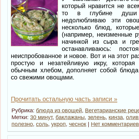
который нравится не всем
то в глубине души
недолюбливаю эти овощ
несколько блюд, которы
(например, неизменные р
начинкой из сыра и гре
останавливаюсь: посто
неиспробованное и новое. Вот и на этот ра
простую и незатейливую икру, которая
обычным хлебом, дополняет собой блюда 
со свежими овощами.
Прочитать остальную часть записи »
Рубрика:
блюда из овощей
,
Вегетарианские рец
Метки:
30 минут
,
баклажаны
,
зелень
,
кинза
,
олив
полезно
,
соль
,
укроп
,
чеснок
|
Нет комментариев