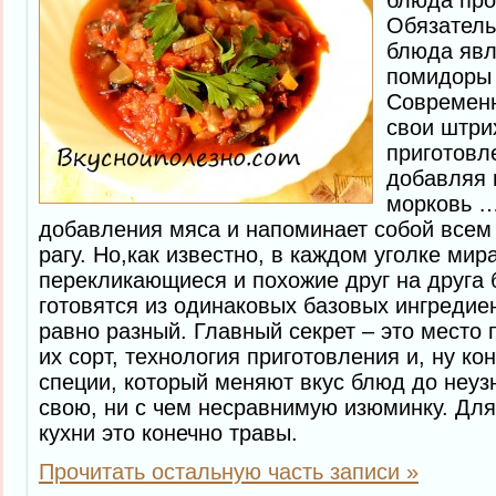
блюда про
Обязатель
блюда явл
помидоры 
Современн
свои штри
приготовл
добавляя 
морковь …
добавления мяса и напоминает собой всем
рагу. Но,как известно, в каждом уголке мир
перекликающиеся и похожие друг на друга 
готовятся из одинаковых базовых ингредиен
равно разный. Главный секрет – это место
их сорт, технология приготовления и, ну ко
специи, который меняют вкус блюд до неу
свою, ни с чем несравнимую изюминку. Дл
кухни это конечно травы.
Прочитать остальную часть записи »