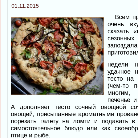
01.11.2015
Всем при
очень вк
сказать 
сезонны
запоздала
приготов
недели 
удачное 
тесто на 
(чем-то 
многим, 
печенье и
А дополняет тесто сочный овощной со
овощей, присыпанные ароматными прован
порезать галету на ломти и подавать в 
самостоятельное блюдо или как своеобр
птице и рыбе.