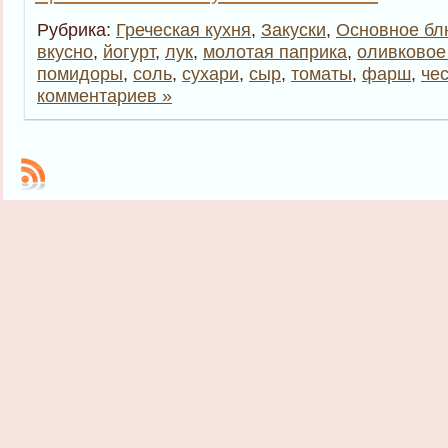
Рубрика:
Греческая кухня
,
Закуски
,
Основное б
вкусно
,
йогурт
,
лук
,
молотая паприка
,
оливковое
помидоры
,
соль
,
сухари
,
сыр
,
томаты
,
фарш
,
че
комментариев »