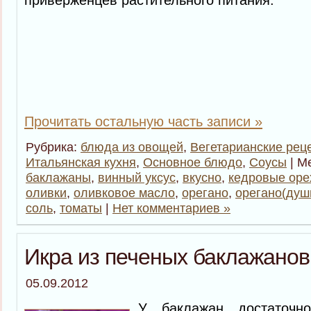
приверженцев растительного питания.
Прочитать остальную часть записи »
Рубрика:
блюда из овощей
,
Вегетарианские рец
Итальянская кухня
,
Основное блюдо
,
Соусы
| М
баклажаны
,
винный уксус
,
вкусно
,
кедровые оре
оливки
,
оливковое масло
,
орегано
,
орегано(душ
соль
,
томаты
|
Нет комментариев »
Икра из печеных баклажанов
05.09.2012
У баклажан достаточн