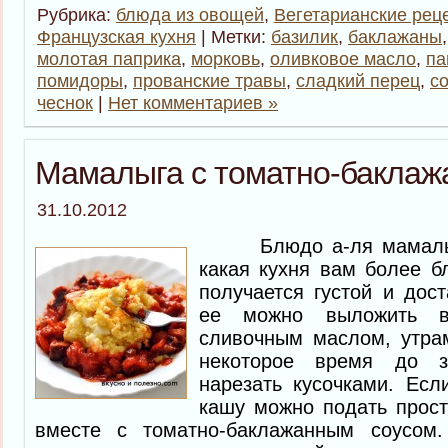
Рубрика:
блюда из овощей
,
Вегетарианские рец
Французская кухня
| Метки:
базилик
,
баклажаны
молотая паприка
,
морковь
,
оливковое масло
,
па
помидоры
,
прованские травы
,
сладкий перец
,
с
чеснок
|
Нет комментариев »
Мамалыга с томатно-баклаж
31.10.2012
Блюдо а-ля мамалыга
какая кухня вам более бл
получается густой и дост
ее можно выложить в
сливочным маслом, утрам
некоторое время до з
нарезать кусочками. Есл
кашу можно подать прост
вместе с томатно-баклажанным соусом.