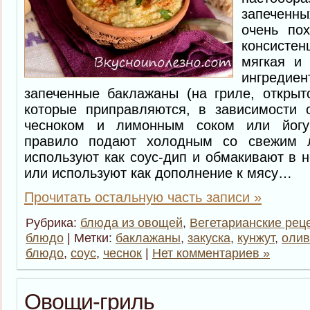
запеченн
очень по
консисте
мягкая и
ингредие
запеченные баклажаны (на гриле, открыт
которые приправляются, в зависимости о
чесноком и лимонным соком или йогу
правило подают холодным со свежим 
используют как соус-дип и обмакивают в 
или используют как дополнение к мясу…
Прочитать остальную часть записи »
Рубрика:
блюда из овощей
,
Вегетарианские рец
блюдо
| Метки:
баклажаны
,
закуска
,
кунжут
,
олив
блюдо
,
соус
,
чеснок
|
Нет комментариев »
Овощи-гриль