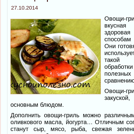
27.10.2014
Овощи-гр
вкусная
здоровая
способам
Они готов
использу
такой 
обработк
полезных 
сравнению
Овощи-гр
закуск
основным блюдом.
Дополнить овощи-гриль можно различны
оливкового масла, йогурта… Отличным с
станут сыр, мясо, рыба, свежая зелен