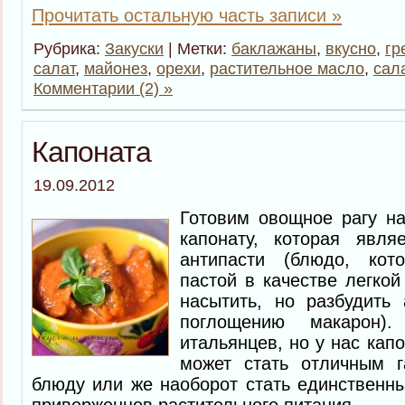
Прочитать остальную часть записи »
Рубрика:
Закуски
| Метки:
баклажаны
,
вкусно
,
гр
салат
,
майонез
,
орехи
,
растительное масло
,
сал
Комментарии (2) »
Капоната
19.09.2012
Готовим овощное рагу на
капонату, которая явля
антипасти (блюдо, кот
пастой в качестве легкой
насытить, но разбудить 
поглощению макарон
итальянцев, но у нас кап
может стать отличным г
блюду или же наоборот стать единственн