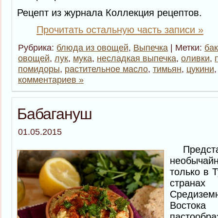
Рецепт из журнала Коллекция рецептов.
Прочитать остальную часть записи »
Рубрика:
блюда из овощей
,
Выпечка
| Метки:
ба
овощей
,
лук
,
мука
,
несладкая выпечка
,
оливки
,
помидоры
,
растительное масло
,
тимьян
,
цукини
комментариев »
Бабагануш
01.05.2015
Представ
необыча
только в Т
странах
Средизем
Восток
пастообра