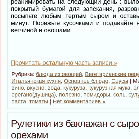
реанимировать на следующий день : выло
покрытый бумагой для запекания, разров
посыпьте любым тертым сыром и оставь
минут. Порежьте кусочками и подавайте 
ветчиной и овощами…
Прочитать остальную часть записи »
Рубрика:
блюда из овощей
,
Вегетарианские рец
Итальянская кухня
,
Основное блюдо
,
Соусы
| М
вино
,
вкусно
,
вода
,
кукуруза
,
кукурузная мука
,
о
орегано(душица)
,
полезно
,
помидоры
,
соль
,
сул
паста
,
томаты
|
Нет комментариев »
Рулетики из баклажан с сыр
орехами