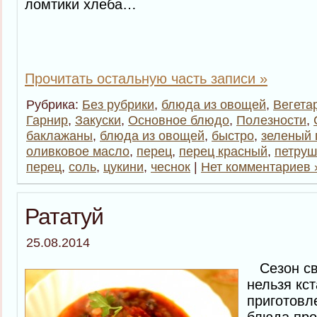
ломтики хлеба…
Прочитать остальную часть записи »
Рубрика:
Без рубрики
,
блюда из овощей
,
Вегета
Гарнир
,
Закуски
,
Основное блюдо
,
Полезности
,
баклажаны
,
блюда из овощей
,
быстро
,
зеленый 
оливковое масло
,
перец
,
перец красный
,
петруш
перец
,
соль
,
цукини
,
чеснок
|
Нет комментариев 
Рататуй
25.08.2014
Сезон св
нельзя кст
приготовл