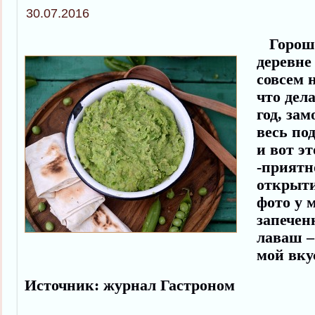
30.07.2016
Горошка
деревне
совсем н
что дел
год, за
весь по
и вот э
-приятн
открыти
фото у 
запечен
лаваш –
мой вку
Источник: журнал Гастроном