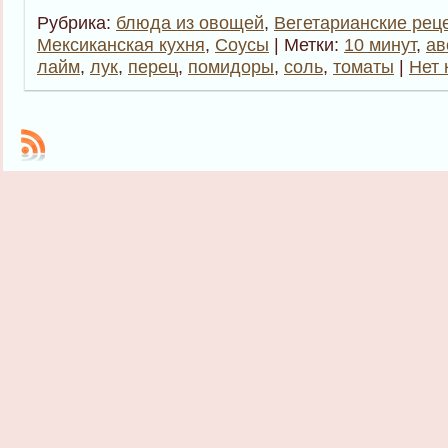
Рубрика:
блюда из овощей
,
Вегетарианские рец
Мексиканская кухня
,
Соусы
| Метки:
10 минут
,
ав
лайм
,
лук
,
перец
,
помидоры
,
соль
,
томаты
|
Нет 