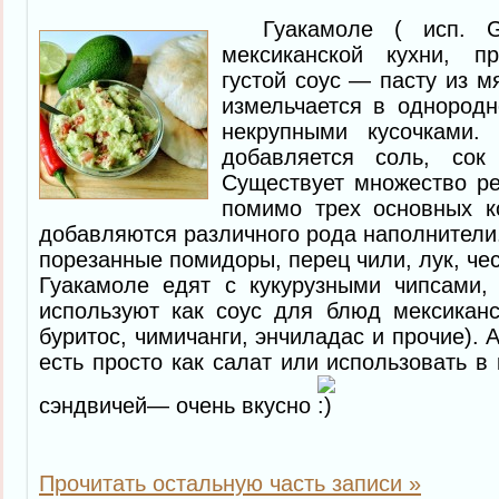
Гуакамоле ( исп. G
мексиканской кухни, п
густой соус — пасту из м
измельчается в однородн
некрупными кусочками.
добавляется соль, со
Существует множество ре
помимо трех основных ко
добавляются различного рода наполнители.
порезанные помидоры, перец чили, лук, че
Гуакамоле едят с кукурузными чипсами,
используют как соус для блюд мексиканс
буритос, чимичанги, энчиладас и прочие).
есть просто как салат или использовать в
сэндвичей— очень вкусно
Прочитать остальную часть записи »