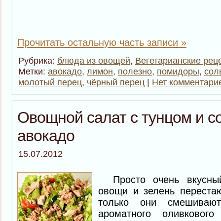
Прочитать остальную часть записи »
Рубрика:
блюда из овощей
,
Вегетарианские рец
Метки:
авокадо
,
лимон
,
полезно
,
помидоры
,
сол
молотый перец
,
чёрный перец
|
Нет комментари
Овощной салат с тунцом и с
авокадо
15.07.2012
Просто очень вкусны
овощи и зелень перестаю
только они смешиваю
ароматного оливково