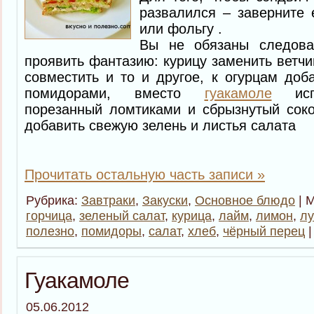
развалился – заверните 
или фольгу .
Вы не обязаны следова
проявить фантазию: курицу заменить ветчи
совместить и то и другое, к огурцам доб
помидорами, вместо
гуакамоле
испо
порезанный ломтиками и сбрызнутый сок
добавить свежую зелень и листья салата
Прочитать остальную часть записи »
Рубрика:
Завтраки
,
Закуски
,
Основное блюдо
| 
горчица
,
зеленый салат
,
курица
,
лайм
,
лимон
,
лу
полезно
,
помидоры
,
салат
,
хлеб
,
чёрный перец
Гуакамоле
05.06.2012