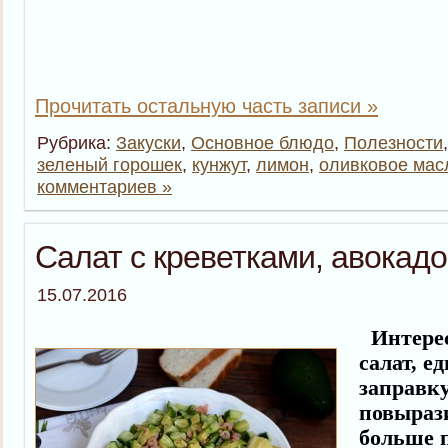
Прочитать остальную часть записи »
Рубрика:
Закуски
,
Основное блюдо
,
Полезности
зеленый горошек
,
кунжут
,
лимон
,
оливковое мас
комментариев »
Салат с креветками, авокадо
15.07.2016
Интерес
салат, е
заправку
повыраз
больше 