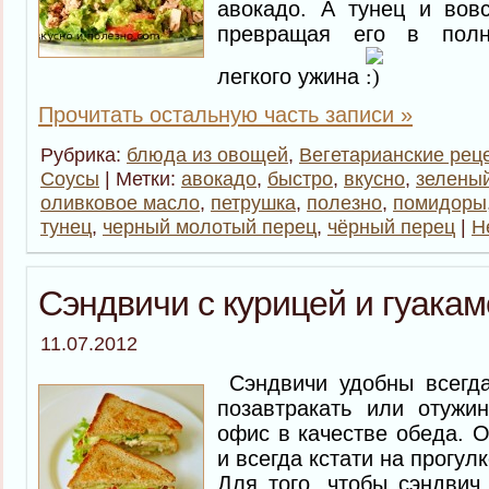
авокадо. А тунец и вовс
превращая его в пол
легкого ужина
Прочитать остальную часть записи »
Рубрика:
блюда из овощей
,
Вегетарианские рец
Соусы
| Метки:
авокадо
,
быстро
,
вкусно
,
зеленый
оливковое масло
,
петрушка
,
полезно
,
помидоры
тунец
,
черный молотый перец
,
чёрный перец
|
Н
Сэндвичи с курицей и гуака
11.07.2012
Сэндвичи удобны всегд
позавтракать или отужин
офис в качестве обеда. 
и всегда кстати на прогул
Для того, чтобы сэндвич