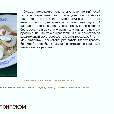
Оладьи получаются очень вкусными: тонкий слой
теста и почти такой же по толщине ломтик яблока
-обалденно! Тесто было немного жидковатое и я его
немного подкорректировала количеством муки. И
оладьи я готовила практически на сухой сковороде
без масла, поэтому они у меня получились не яркие и
румяные, но нам такие нравятся! Я еще приготовила
карамельный соус -вообще праздник вкуса какой-то!
Мой маленький ассистент уже вовсю творит красоту
без моей просьбы: карамель и сметана на оладьях
полностью ее рук дело:))
Прочитать остальную часть записи »
ки:
карамель
,
молоко
,
мука
,
оладьи
,
сахар
,
сливки
,
сливочное масло
,
припеком