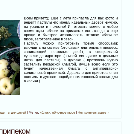
Всем привет:)) Еще с лета припасла для вас фото и
рецепт пастилы -по моему идеальный десерт -вкусно,
натурально и полезно! И готовить можно в любое
время годы -яблоки на прилавках есть всегда, а еще
проще и быстрее использовать готовое яблочное
пюре, заготовленное в сезон.
Пастилу можно приготовить тремя способами:
высушить на солнце (это самый длительный процесс,
занимающий несколько дней), в специальной
сушилке-дегидраторе (в моей есть даже отдельные
лотки для пастилы), в духовке ( противень нужно
застелить пекарской бумагой, лучше всего если это
будет качественная бумага с антипригарно-
силиконовой пропиткой. Идеально для приготовления
пастилы в духовке подойдет силиконовый коврик для
выпечки.)
ецепты для детей
| Метки:
яблоки
,
яблочное пюре
|
Нет комментариев »
припеком