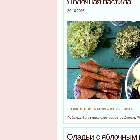
Яблочная пастила
30.10.2016
Прочитать остальную часть записи »
Рубрика:
Вегетарианские рецепты
,
Десерт
,
Р
Оладьи с яблочным 