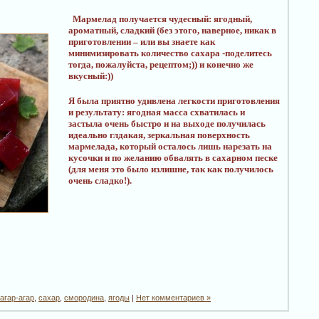
Мармелад получается чудесный: ягодный,
ароматный, сладкий (без этого, наверное, никак в
приготовлении – или вы знаете как
минимизировать количество сахара -поделитесь
тогда, пожалуйста, рецептом;)) и конечно же
вкусный:))
Я была приятно удивлена легкости приготовления
и результату: ягодная масса схватилась и
застыла очень быстро и на выходе получилась
идеально глдакая, зеркальная поверхность
мармелада, который осталось лишь нарезать на
кусочки и по желанию обвалять в сахарном песке
(для меня это было излишне, так как получилось
очень сладко!).
агар-агар
,
сахар
,
смородина
,
ягоды
|
Нет комментариев »