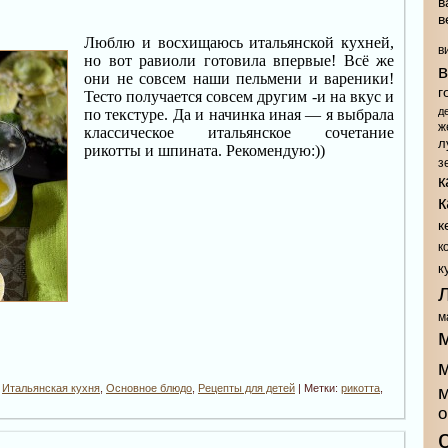
в
в
Люблю и восхищаюсь итальянской кухней,
в
но вот равиоли готовила впервые! Всё же
они не совсем наши пельмени и вареники!
г
Тесто получается совсем другим -и на вкус и
д
по текстуре. Да и начинка иная — я выбрала
ж
классическое итальянское сочетание
л
рикотты и шпината. Рекомендую:))
з
к
к
к
к
м
,
Итальянская кухня
,
Основное блюдо
,
Рецепты для детей
| Метки:
рикотта
,
о