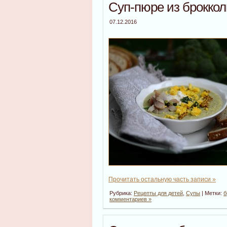
Суп-пюре из броккол
07.12.2016
Прочитать остальную часть записи »
Рубрика:
Рецепты для детей
,
Супы
| Метки:
б
комментариев »