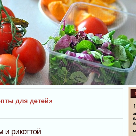
епты для детей»
а
б
б
 и рикоттой
м