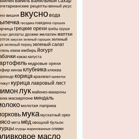
ванильный сахар
анилин
ваниль
егетарианские рецепты
винный уксус
вкусно
вода
вишня
ино
выпечка
говядина
гвоздика
горошек
грецкие орехи
орчица
грибы
груши
желтки
желатин
десерты
дрожжи
есерт
зеленый
елток
закуски
зеленый горошек
зеленый салат
ук
зеленый перец
йогурт
имбирь
изюм
елень
абачки
какао
капуста
картофель
кедровые орехи
клубника
ефир
кинза
клюква
корица
крахмал
ориандр
креветки
курица
лавровый лист
унжут
лук
лимон
майонез
макароны
миндаль
маскарпоне
анка
молоко
молотая паприка
мука
морковь
мускатный орех
мясо
мёд
овощной бульон
мята
гурцы
оливки
огурцы маринованные
оливковое масло