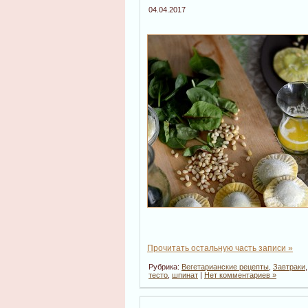
04.04.2017
Прочитать остальную часть записи »
Рубрика:
Вегетарианские рецепты
,
Завтраки
тесто
,
шпинат
|
Нет комментариев »