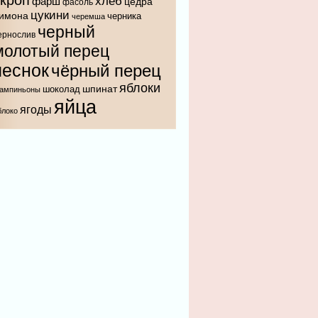
укроп
хлеб
фарш
цедра
фасоль
цукини
имона
черника
черемша
черный
ернослив
молотый перец
чеснок
чёрный перец
яблоки
шпинат
шоколад
ампиньоны
яйца
ягоды
блоко