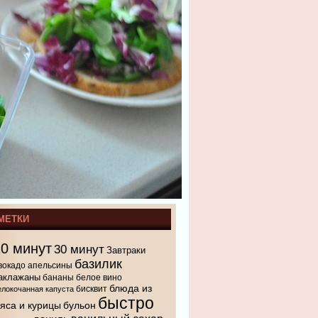
МЕТКИ
10 минут
30 минут
Завтраки
базилик
вокадо
апельсины
аклажаны
бананы
белое вино
блюда из
бисквит
елокочанная капуста
быстро
яса и курицы
бульон