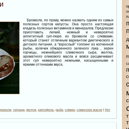
и
о
о
п
Брокколи, по праву, можно назвать одним из самых
полезных сортов капусты. Она просто настоящая
кладезь полезных витаминов и минералов. Предлагаю
приготовить легкий, нежный и невероятно
аппетитный суп-пюре из брокколи со сливками,
д
который станет отличным вариантом диетического и
детского питания, а “взрослый” топпинг из копченной
рыбы, колечек обжаренного зеленого лука , зерен
горчицы, нежнейшего сливочного сыра, желтка,
р
ароматного оликового масла и вовсе расцвечивает
этот суп невероятно нежными, насыщенными и
с
яркими оттенками вкуса.
с
рокколи
,
горчица
,
желток
,
картофель
,
рыба
,
сливки
,
сливочное масло
|
Нет
т