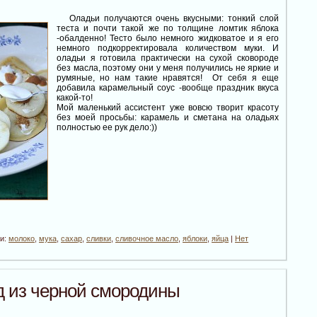
Оладьи получаются очень вкусными: тонкий слой
теста и почти такой же по толщине ломтик яблока
-обалденно! Тесто было немного жидковатое и я его
немного подкорректировала количеством муки. И
оладьи я готовила практически на сухой сковороде
без масла, поэтому они у меня получились не яркие и
румяные, но нам такие нравятся! От себя я еще
добавила карамельный соус -вообще праздник вкуса
какой-то!
Мой маленький ассистент уже вовсю творит красоту
без моей просьбы: карамель и сметана на оладьях
полностью ее рук дело:))
ки:
молоко
,
мука
,
сахар
,
сливки
,
сливочное масло
,
яблоки
,
яйца
|
Нет
 из черной смородины