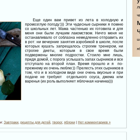
л
ч
Еще один вам привет из лета в холодную и
промозглую погоду:))) Эти чудесные сырники я помню
со школьных лет. Мама частенько их готовила и для
меня они были лучшим лакомством. Ничто меня не
останавливало от соблазна немедленно отправить их
ш
в рот: ни вечерние занятия аэробикой в школе, после
которых кушать запрещалось строгим тренером, ни
я
строгие диеты, которым в свое время были
подвержены многие подростки. Стоило мне лишь,
придя домой, с порога услышать запах сырников и все
отступало на второй план. Время прошло и я по-
прежнему их очень люблю:)) Прелесть этих сырников в
том, что и в холодном виде они очень вкусные и при
подаче не требуют отдельного соуса, джема или
варенья (их роль выполняет яблочная начинка)))
ки:
Завтраки
,
рецепты для детей
,
творог
,
яблоки
|
Нет комментариев »