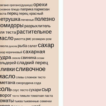
орехи
регано
орегано(душица)
паприка
пармезан
сновное блюдо
перец
аста
перец красный
полезно
петрушка
печенье
помидоры
разрыхлитель
растительное
ля теста
масло
рис
рикотта
розмарин
ром
сахар
рыба
салат
уккола
рукола
сахарная
ахар коричневый
пудра
свинина
свекла
сезам
сладкий перец
ельдерей
сливочное
сливки
масло
слоеное тесто
сливы
сметана
смородина
сода
соль
сыр
сухари
соус песто
ворог
тимьян
томатная паста
тесто
томаты
тыква
тыквенные семечки