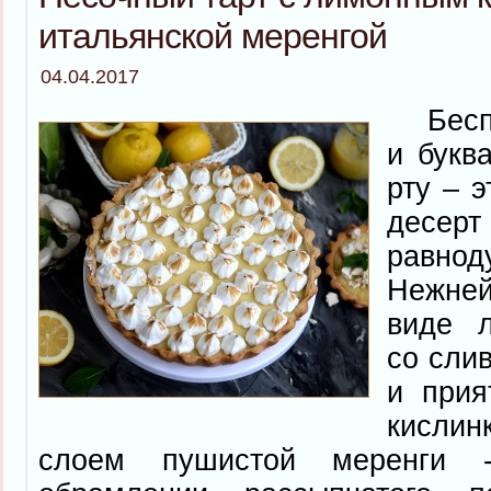
итальянской меренгой
04.04.2017
Беспо
и букв
рту – э
десер
равнод
Нежне
виде л
со сли
и прия
кислин
слоем пушистой меренги 