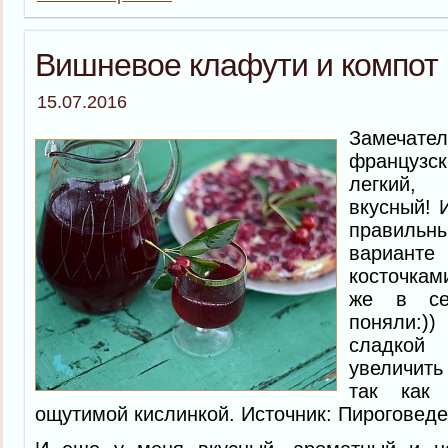
Вишневое клафути и компот
15.07.2016
Замеча
французс
легкий,
вкусный! 
правильн
вариант
косточкам
же в се
поняли:)
сладкой 
увеличит
так как 
ощутимой кислинкой. Источник: Пироговед