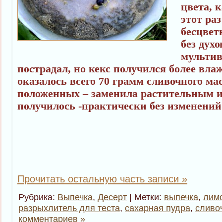
цвета, к
этот ра
бесцвет
без дух
мультив
пострадал, но кекс получился более вла
оказалось всего 70 грамм сливочного ма
положенных – заменила растительным и
получилось -практически без изменений 
Прочитать остальную часть записи »
Рубрика:
Выпечка
,
Десерт
| Метки:
выпечка
,
лим
разрыхлитель для теста
,
сахарная пудра
,
сливо
комментариев »