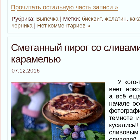
Прочитать остальную часть записи »
Рубрика:
Выпечка
| Метки:
бисквит
,
желатин
,
как
черника
|
Нет комментариев »
Сметанный пирог со сливами
карамелью
07.12.2016
У кого-т
веет ново
а всё еще
начале ос
фотограф
темноте и
кусалис
сливовым 
сливовой