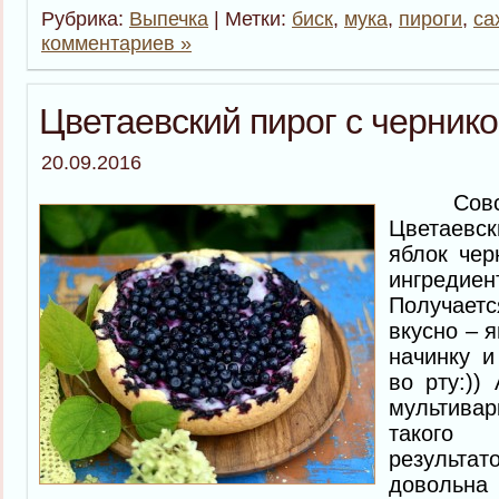
Рубрика:
Выпечка
| Метки:
биск
,
мука
,
пироги
,
са
комментариев »
Цветаевский пирог с черник
20.09.2016
Совсем
Цветаевс
яблок чер
ингреди
Получае
вкусно – 
начинку и
во рту:))
мультива
такого
результа
доволь