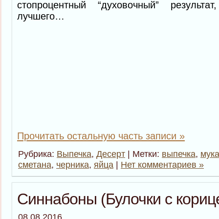
стопроцентный “духовочный” результ
лучшего…
Прочитать остальную часть записи »
Рубрика:
Выпечка
,
Десерт
| Метки:
выпечка
,
мук
сметана
,
черника
,
яйца
|
Нет комментариев »
Синнабоны (Булочки с кориц
08.08.2016