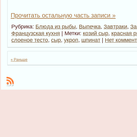
Прочитать остальную часть записи »
Рубрика:
Блюда из рыбы
,
Выпечка
,
Завтраки
,
За
Французская кухня
| Метки:
козий сыр
,
красная 
слоеное тесто
,
сыр
,
укроп
,
шпинат
|
Нет коммент
« Раньше