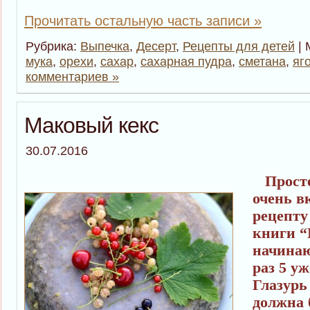
Прочитать остальную часть записи »
Рубрика:
Выпечка
,
Десерт
,
Рецепты для детей
| 
мука
,
орехи
,
сахар
,
сахарная пудра
,
сметана
,
яг
комментариев »
Маковый кекс
30.07.2016
Просте
очень в
рецепту
книги “
начинаю
раз 5 уж
Глазурь
должна 