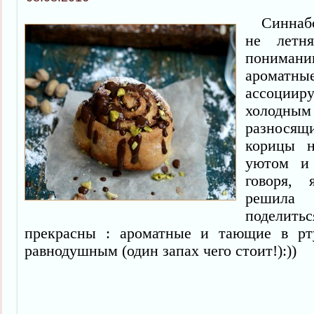
Синнабон
не летн
понима
ароматны
ассоци
холодным 
разносящ
корицы н
уютом и 
говоря,
решила
поделить
прекрасны : ароматные и тающие в р
равнодушным (один запах чего стоит!):))