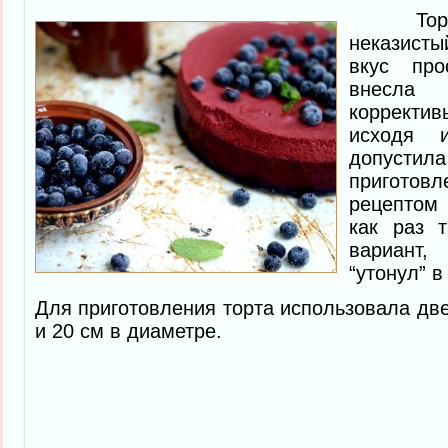
Торт у
неказисты
вкус про
внесла
корректив
исходя 
допусти
приготовл
рецептом 
как раз 
вариант,
“утонул” в
Для приготовления торта использовала д
и 20 см в диаметре.