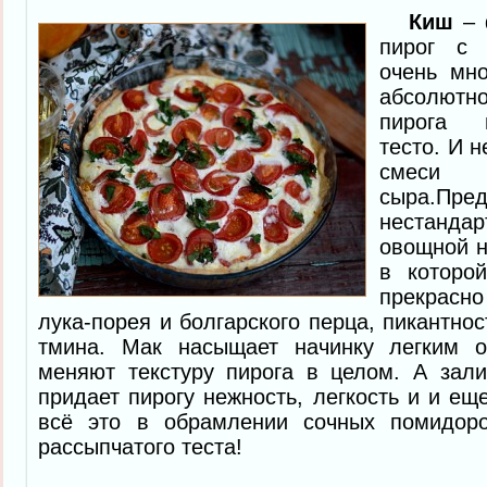
Киш
– 
пирог с 
очень мн
абсолютн
пирога 
тесто. И 
смеси
сыра.Пр
нестанд
овощной н
в которо
прекрасн
лука-порея и болгарского перца, пикантно
тмина. Мак насыщает начинку легким 
меняют текстуру пирога в целом. А зали
придает пирогу нежность, легкость и и ещ
всё это в обрамлении сочных помидоро
рассыпчатого теста!