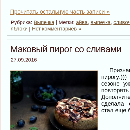
Прочитать остальную часть записи »
Рубрика:
Выпечка
| Метки:
айва
,
выпечка
,
сливо
яблоки
|
Нет комментариев »
Маковый пирог со сливами
27.09.2016
Признаюс
пирогу:)
сезоне уж
повторя
Дополнит
сделала 
стал еще 