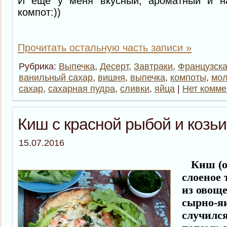
И еще у меня вкусный, ароматный и 
компот:))
Прочитать остальную часть записи »
Рубрика:
Выпечка
,
Десерт
,
Завтраки
,
Французска
ванильный сахар
,
вишня
,
выпечка
,
компоты
,
мол
сахар
,
сахарная пудра
,
сливки
,
яйца
|
Нет комме
Киш с красной рыбой и козь
15.07.2016
Киш (от
слоеное 
из овоще
сырно-яи
случился