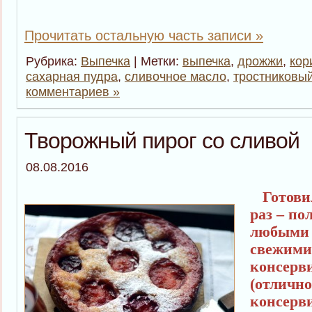
Прочитать остальную часть записи »
Рубрика:
Выпечка
| Метки:
выпечка
,
дрожжи
,
кор
сахарная пудра
,
сливочное масло
,
тростниковый
комментариев »
Творожный пирог со сливой
08.08.2016
Готовил
раз – по
любыми 
свежими
консерв
(отлично
консерв