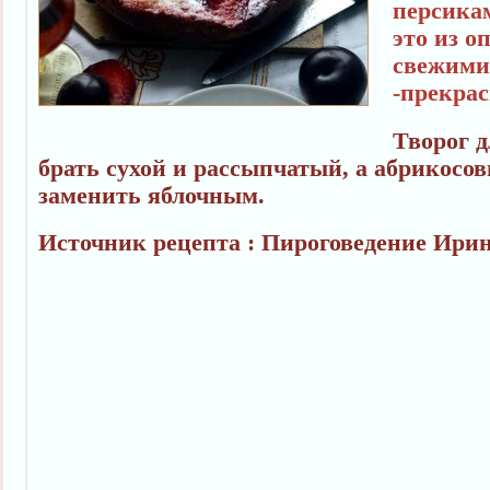
персика
это из о
свежими
-прекрас
Творог 
брать сухой и рассыпчатый, а абрикосо
заменить яблочным.
Источник рецепта : Пироговедение Ири