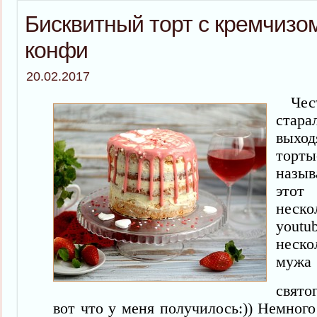
Бисквитный торт с кремчизо
конфи
20.02.2017
Честн
стара
вы
торт
назыв
этот
неско
yout
неск
мужа
свят
вот что у меня получилось:)) Немного