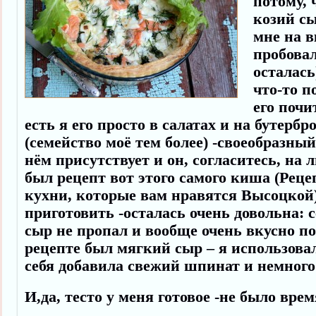
потому, 
козий сы
мне на в
пробовал
осталась
что-то п
его почи
есть я его просто в салатах и на бутербр
(семейство моё тем более) -своеобразный
нём присутствует и он, согласитесь, на 
был рецепт вот этого самого киша (Рец
кухни, которые вам нравятся Высоцкой
приготовить -осталась очень довольна: 
сыр не пропал и вообще очень вкусно по
рецепте был мягкий сыр – я использова
себя добавила свежий шпинат и немног
И,да, тесто у меня готовое -не было врем