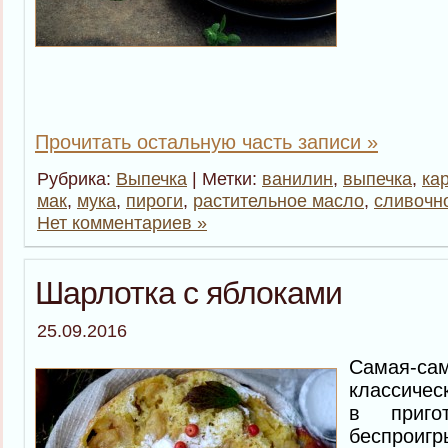
Прочитать остальную часть записи »
Рубрика:
Выпечка
| Метки:
ванилин
,
выпечка
,
ка
мак
,
мука
,
пироги
,
растительное масло
,
сливочн
Нет комментариев »
Шарлотка с яблоками
25.09.2016
Самая
классичес
в приго
беспрои