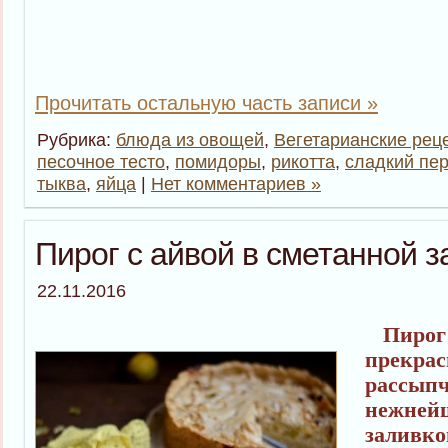
Прочитать остальную часть записи »
Рубрика:
блюда из овощей
,
Вегетарианские рец
песочное тесто
,
помидоры
,
рикотта
,
сладкий пе
тыква
,
яйца
|
Нет комментариев »
Пирог с айвой в сметанной з
22.11.2016
Пирог 
прекрас
рассыпч
нежней
заливко