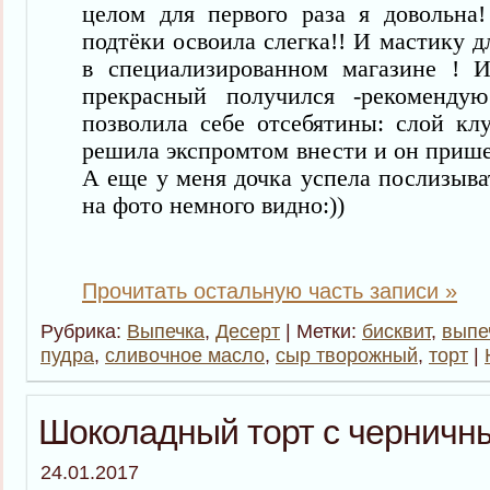
целом для первого раза я довольн
подтёки освоила слегка!! И мастику д
в специализированном магазине ! 
прекрасный получился -рекоменд
позволила себе отсебятины: слой кл
решила экспромтом внести и он пришел
А
еще у меня дочка успела послизыва
на фото немного видно:))
Прочитать остальную часть записи »
Рубрика:
Выпечка
,
Десерт
| Метки:
бисквит
,
выпе
пудра
,
сливочное масло
,
сыр творожный
,
торт
|
Шоколадный торт с черничн
24.01.2017