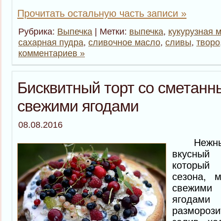
Прочитать остальную часть записи »
Рубрика:
Выпечка
| Метки:
выпечка
,
кукурузная 
сахарная пудра
,
сливочное масло
,
сливы
,
творо
комментариев »
Бисквитный торт со сметанн
свежими ягодами
08.08.2016
Нежный
вкусный
который
сезона, 
свежими
ягодами
размороз